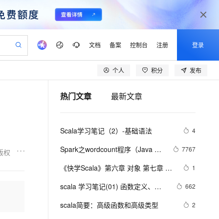
文档
备案
控制台
注册
登录
个人
积分
发布
验
作计划
器
AI 活动
专业服务
服务伙伴合作计划
开发者社区
加入我们
产品动态
服务平台百炼
阿里云 OPC 创新助力计划
热门文章
最新文章
一站式生成采购清单，支持单品或批量购买
可编辑精美 PPT 文稿
S产品伙伴计划（繁花）
峰会
CS
造的大模型服务与应用开发平台
Agency Agents：拥有专属领域专家
AI 生产力先锋
Al MaaS 服务伙伴赋能合作
域名
博文
Careers
至高可申请百万元
Qwen3.8-Max 模型上线
 轻松生成专业的 PPT
开启高性价比 AI 编程新体验
弹性可伸缩的云计算服务
先锋实践拓展 AI 生产力的边界
多领域专家智能体,一键组建 AI 虚拟交付团队
Token 补贴，五大权
计划
海大会
伙伴信用分合作计划
商标
问答
社会招聘
Scala学习笔记（2）-基础语法
4
益加速 OPC 成功
帕鲁游戏服务器
SS
HappyHorse 打造一站式影视创作平台
飞天发布时刻
HOT
Open Search 向量检索版支
划
备案
电子书
校园招聘
联机服务器，轻松开启游戏
视频创作，一键激活电商全链路生产力
稳定、安全、高性价比、高性能的云存储服务
所见，即是所愿
持视频检索 Pipeline 功能
可视化编排打通从文字构思到成片全链路闭环
更多支持
Spark之wordcount程序（Java 
7767
版权
划
公司注册
镜像站
视频生成
语音识别与合成
Scala）
 智能体与工作流应用
漫剧工坊：一站式动画创作平台
AI 实训营
应用身份服务 (IDaaS)
《快学Scala》第六章 对象 第七章 包
1
合作伙伴培训与认证
划
上云迁移
站生成，高效打造优质广告素材
全接入的云上超级电脑
通过阿里云百炼高效搭建AI应用,助力高效开发
快速生产连贯的高质量长漫剧
从基础到进阶，Agent 创客手把手教你
OpenClaw 管理能力上线
和引入
lScope
我要反馈
e-1.1-T2V
Qwen3-TTS-Flash
scala 学习笔记(01) 函数定义、分
662
查询合作伙伴
n Alibaba Cloud ISV 合作
代维服务
建企业门户网站
10 分钟搭建微信、支付宝小程序
MaxCompute MaxFrame 提
支、循环、异常处理、递归
畅细腻的高质量视频
离线语音合成大模型，多语言方言自适应，低延迟高稳定
创新加速
scala简要：高级函数和高级类型
ope
登录合作伙伴管理后台
2
我要建议
站，无忧落地极速上线
以可视化方式快速构建移动和 PC 门户网站
国内短信简单易用，安全可靠，秒级触达，全球覆盖200+国家和地区。
高效部署网站，快速应用到小程序
供自动弹性内存功能