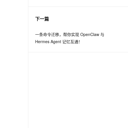
息提取
与 AI 智能体进行实时音视频通话
下一篇
从文本、图片、视频中提取结构化的属性信息
构建支持视频理解的 AI 音视频实时通话应用
t.diy 一步搞定创意建站
构建大模型应用的安全防护体系
一条命令迁移，帮你实现 OpenClaw 与
通过自然语言交互简化开发流程,全栈开发支持
通过阿里云安全产品对 AI 应用进行安全防护
Hermes Agent 记忆互通！