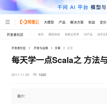
大模型
产品
解决方案
权益
定价
开发者社区
首页
模型体验
探索云世界
问产品
动手实
大模型
产品
解决方案
权益
定价
云市场
伙伴
服务
了解阿里云
精选产品
精选解决方案
普惠上云
产品定价
精选商城
成为销售伙伴
售前咨询
为什么选择阿里云
千问AI平台
开发者社区
开发与运维
文章
正文
了解云产品的定价详情
大模型服务平台百炼
睿译宝，AI翻译排版一
普惠上云 官方力荐
分销伙伴
在线服务
网站建设
什么是云计算
大
每天学一点Scala之 方
大模型服务与应用平台
上传文档即自动完成翻译和
云服务器38元/年起，超
咨询伙伴
多端小程序
技术领先
云上成本管理
售后服务
轻量应用服务器
GLM-5.2：长任务时代
官方推荐返现计划
大模型
精选产品
精选解决方案
Salesforce 国际版订阅
稳定可靠
管理和优化成本
推荐新用户得奖励，单订单
销售伙伴合作计划
2017-11-09
1020
自助服务
友盟天域
安全合规
人工智能与机器学习
AI
文本生成
云数据库 RDS
Hermes Agent，打造
云工开物
无影生态合作计划
在线服务
观测云
分析师报告
自主进化，持久记忆，越用
高校专属算力普惠，学生认
计算
互联网应用开发
Qwen3.8-Max
HOT
Salesforce On Alibaba C
工单服务
Tuya 物联网平台阿里云
研究报告与白皮书
人工智能平台 PAI
快速拥有专属 OpenClaw
简介：
大模
Consulting Partner 合
大数据
容器
智能体时代全能旗舰模型
免费试用
短信专区
一站式AI开发、训练和推
蓝凌 OA
AI 大模型销售与服务生
现代化应用