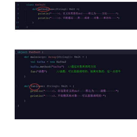
存储
天池大赛
Qwen3.7-Plus
云解析DNS
解决方案免费试用 新老
电子合同
最高领取价值200元试用
能看、能想、能动手的多模
安全
网络与CDN
AI 算法大赛
畅捷通
大数据开发治理平台 Data
AI 产品 免费试用
网络
安全
云开发大赛
Qwen3-VL-Plus
Tableau 订阅
1亿+ 大模型 tokens 和 
可观测
入门学习赛
中间件
AI空中课堂在线直播课
云防火墙
140+云产品 免费试用
上云与迁云
云原生的云上边界网络安全
产品新客免费试用，最长1
数据库
生态解决方案
大模型服务
企业出海
大模型ACA认证体验
大数据计算
助力企业全员 AI 认知与能
行业生态解决方案
千问AI平台-Token Plan
政企业务
媒体服务
开发者生态解决方案
企业服务与云通信
千问AI平台-模型体验
AI 开发和 AI 应用解决
在线体验全尺寸、多种模态
域名与网站
Happy 系列大模型
终端用户计算
Serverless
开发工具