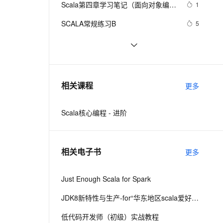
安全
Scala第四章学习笔记（面向对象编
我要投诉
e-1.1-I2V
Cosyvoice-V3-Flash
1
PolarDB
上云场景组合购
Milvus 弹性伸缩功能新增节
伴
程)
漫剧创作，剧本、分镜、视频高效生成
100%兼容MySQL、PostgreSQL，兼容Oracle，支持集中和分布式
覆盖90%+业务场景，专享组合折扣价
点支持范围
畅自然，细节丰富
高表现力语音合成大模型，语音克隆听感自然
VPN
SCALA常规练习B
5
ernetes 版 ACK
云聚AI 严选权益
AI 原生数据库服务发布
SSL 证书
大数据Scala系列之特质
6
2V
Fun-ASR
，一键激活高效办公新体验
理容器应用的 K8s 服务
精选AI产品，从模型到应用全链提效
Agent 数据网关
文戏情感细腻自然，动作戏激烈拳拳到肉，实现更强表演能力
支持中英文自由切换，具备更强的噪声鲁棒性
堡垒机
Scala 语言学习之语言基础（2）
3
AI 用量加速计划
云原生数据库 PolarDB
防火墙
、识别商机，让客服更高效、服务更出色。
java 与 scala 正则表达式
新老同享，达量后返
Agentic Database 发布
489
相关课程
更多
主机安全
应用
Scala核心编程 - 进阶
千问办公
NEW
AI 应用及服务市场
的智能体编程平台
一站式AI生产力平台
AI 应用
伶鹊
相关电子书
更多
企业级人与Agent协作平台，接入和调度多个数字员工
智能客服平台，对话机器人、对话分析、智能外呼
大模型
大模型服务平台百炼 - 全妙
Just Enough Scala for Spark
自然语言处理
应用创作平台
多模态内容创作工具，已接入 DeepSeek
数据标注
JDK8新特性与生产-for“华东地区scala爱好者聚会”
机器学习
低代码开发师（初级）实战教程