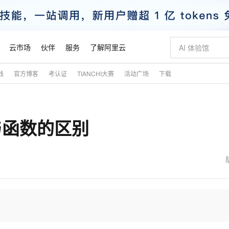
云市场
伙伴
服务
了解阿里云
践
官方博客
考认证
TIANCHI大赛
活动广场
下载
AI 特惠
数据与 API
成为产品伙伴
企业增值服务
最佳实践
价格计算器
AI 场景体
基础软件
产品伙伴合
阿里云认证
市场活动
配置报价
大模型
自助选配和估算价格
步到位
智启 AI 普惠权益
产品生态集成认证中心
企业支持计划
云上春晚
域名与网站
Qwen Audio：打造专属 AI 语音助手
千问官方 MaaS 平台，为开发者和 Agent 而生，新用户赠送 1 亿 + tokens 额度
一句话生成原生
AI Coding
阿里云Maa
2026 阿里云
云服务器 E
为企业打
数据集
Windows
大模型认证
模型
NEW
NEW
法与函数的区别
格式还原
值低价云产品抢先购
至高享 1亿+免费 tokens，加速 Al 应用落地
提供智能易用的域名与建站服务
Qwen-Audio-3.0-Realtime 端到端实时语音角色扮演
输入一句话想法,
智能编程，一键
安全可靠、
产品生态伙伴
专家技术服务
云上奥运之旅
弹性计算合作
阿里云中企出
手机三要素
宝塔 Linux
全部认证
价格优势
开源旗舰模型
即刻拥有 DeepSeek-V4-Pro
阿里云 OPC 创新助力计划
千问大模型
一键部署幻兽
AI 电商营销
对象存储 O
大模型
产品生态伙伴工作台
企业增值服务台
云栖战略参考
云存储合作计
云栖大会
身份实名认证
CentOS
训练营
推动算力普惠，释放技术红利
最高返9万
真正可用的 1M 上下文,一次完成代码全链路开发
快速构建应用程序和网站，即刻迈出上云第一步
轻松解锁专属 DeepSeek-V4-Pro
至高百万元 Token 补贴，加速一人公司成长
多元化、高性能、安全可靠的大模型服务
一键购买专属
从图文生成到
云上的中国
数据库合作计
活动全景
短信
Docker
图片和
自进化智能体
5 分钟轻松部署专属 QwenPaw
Token Plan 模型订阅计划
数字证书管理服务（原SSL证书）
高效搭建 AI
AI 广告创作
无影云电脑
企业成长
NEW
HOT
信息公告
看见新力量
云网络合作计
OCR 文字识别
JAVA
越聪明
证享300元代金券
全托管，含MySQL、PostgreSQL、SQL Server、MariaDB多引擎
Qwen3.8-Max 首发尝鲜，限时加量 10 倍，夜间低至2折
实现全站HTTPS，呈现可信的WEB访问
从聊天伙伴进化为能主动干活的本地数字员工
图文、视频一
随时随地安
魔搭 Mode
Kimi-K3
HappyHors
NEW
loud
服务实践
官网公告
金融模力时刻
Salesforce O
版
发票查验
全能环境
Claude Code + GStack 打造工程团队
千问办公，限时限量积分加倍
Qoder
低代码高效构
AI 建站
短信服务
型
NEW
作计划
Kimi 最新旗舰模型，长程编程与推理利器
让文字生成流
计划
创新中心
魔搭 ModelSc
健康状态
理服务
让AI从“聊天伙伴”进化为能干活的“数字员工”
安装技能 GStack，拥有专属 AI 工程团队
你的AI工作搭子，覆盖日常办公高频场景
面向真实软件的智能体编程平台
0 代码专业建
客户案例
天气预报查询
操作系统
态合作计划