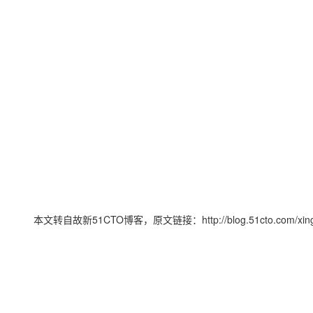
大模型解决方案
迁移与运维管理
快速部署 Dify，高效搭建 
专有云
10 分钟在聊天系统中增加
本文转自故新51CTO博客，原文链接：http://blog.51cto.com/xinge