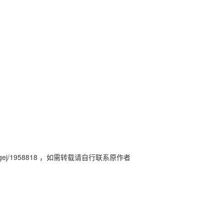
AI 应用
10分钟微调：让0.6B模型媲美235B模
多模态数据信
型
依托云原生高可用架构,实现Dify私有化部署
用1%尺寸在特定领域达到大模型90%以上效果
一个 AI 助手
超强辅助，Bol
即刻拥有 DeepSeek-R1 满血版
在企业官网、通讯软件中为客户提供 AI 客服
多种方案随心选，轻松解锁专属 DeepSeek
j/1958818
，如需转载请自行联系原作者