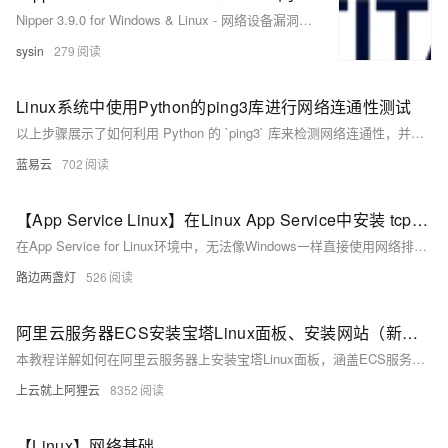
Nipper 3.9.0 for Windows & Linux - 网络设备漏洞评估
sysin
279
Linux系统中使用Python的ping3库进行网络连通性测试
以上步骤展示了如何利用 Python 的 `ping3` 库来检测网络连通性，并且提供了基本错误处理方法以确保程序能够优雅地处理各种意外情形。通过简洁明快、易读易懂、实操性强等特点使得该方法非常适合开发者或系统管理员快速集成至自动化工具链之内进行日常运维任务之需求满足。
蓝易云
702
【App Service Linux】在Linux App Service中安装 tcpdump 并抓取网络包
在App Service for Linux环境中，无法像Windows一样直接使用网络排查工具抓包。本文介绍了如何通过TCPDUMP在Linux环境下抓取网络包，包括SSH进入容器、安装tcpdump、执行抓包命令及下载分析文件的完整操作步骤。
路边两盏灯
526
阿里云服务器ECS安装宝塔Linux面板、安装网站（新手图文教程）
本教程详解如何在阿里云服务器上安装宝塔Linux面板，涵盖ECS服务器手动安装步骤，包括系统准备、远程连接、安装命令执行、端口开放及LNMP环境部署，手把手引导用户快速搭建网站环境。
上云就上阿狸云
8352
【Linux】网络基础