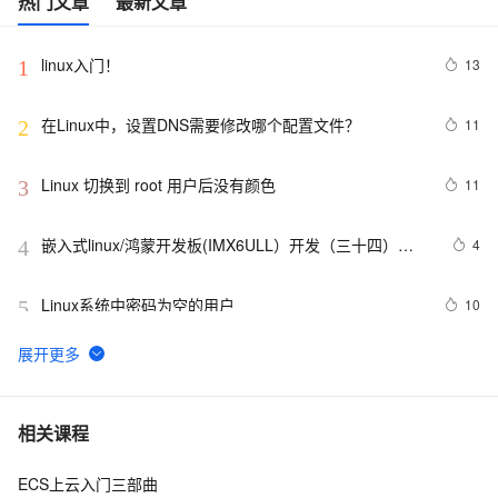
热门文章
最新文章
linux入门！
13
1
在Linux中，设置DNS需要修改哪个配置文件？
11
2
Linux 切换到 root 用户后没有颜色
11
3
嵌入式linux/鸿蒙开发板(IMX6ULL）开发（三十四）
4
4
Linux系统对中断的处理（下）
Linux系统中密码为空的用户
10
5
使用Mono管理Coyote Linux
614
6
linux DHCP
4
7
相关课程
ECS上云入门三部曲
Hadoop2.7实战v1.0之Linux参数调优
5
8