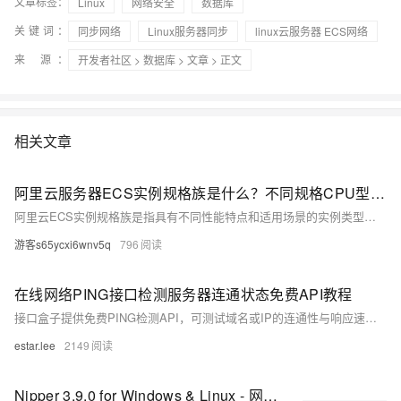
文章标签：
Linux
网络安全
数据库
关键词：
同步网络
Linux服务器同步
linux云服务器 ECS网络
来 源：
开发者社区
>
数据库
>
文章
> 正文
相关文章
阿里云服务器ECS实例规格族是什么？不同规格CPU型号、处理器主频及网络性能参数均不同
阿里云ECS实例规格族是指具有不同性能特点和适用场景的实例类型集合。不同规格族如计算型c9i、通用算力型u1、经济型e等，在CPU型号、主频、网络性能、云盘IOPS等方面存在差异。即使CPU和内存配置相同，性能参数和价格也各不相同，适用于不同业务需求。
游客s65ycxi6wnv5q
796
在线网络PING接口检测服务器连通状态免费API教程
接口盒子提供免费PING检测API，可测试域名或IP的连通性与响应速度，支持指定地域节点，适用于服务器运维和网络监控。
estar.lee
2149
Nipper 3.9.0 for Windows & Linux - 网络设备漏洞评估