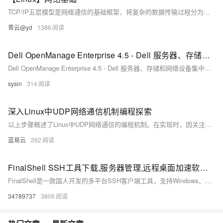
TCP/IP五层模型是网络通信的基础框架，将复杂的数据传输过程分为物理层、数据链路层、网络层、传输层和应用层，每层各司其职，协同完成远程通信。该模型确保了不同设备和网络之间的互联互通，是现代互联网运行的核心机制。
青云@yd
1386
Dell OpenManage Enterprise 4.5 - Dell 服务器、存储和网络设备集中管理软件
Dell OpenManage Enterprise 4.5 - Dell 服务器、存储和网络设备集中管理软件
sysin
314
深入Linux中UDP网络通信机制编程探索
以上步骤概述了Linux中UDP网络通信的编程机制。在实现时，因关注细节和上下文环境可能有所调整，但大致流程是一致的。这些知识片段旨在帮助开发者快速上手Linux下的UDP编程，并提供可靠的信息作为编程的基础。在编程实践中，应结合实际业务需求，设计合适的数据传输协议，确保数据的正确性和实时性。
蓝易云
262
FinalShell SSH工具下载,服务器管理,远程桌面加速软件,支持Windows,macOS,Linux
FinalShell是一款国人开发的多平台SSH客户端工具，支持Windows、Mac OS X和Linux系统。它提供一体化服务器管理功能，支持shell和sftp同屏显示，命令自动提示，操作便捷。软件还具备加速功能，提升访问服务器速度，适合普通用户和专业人士使用。
34789737
3806