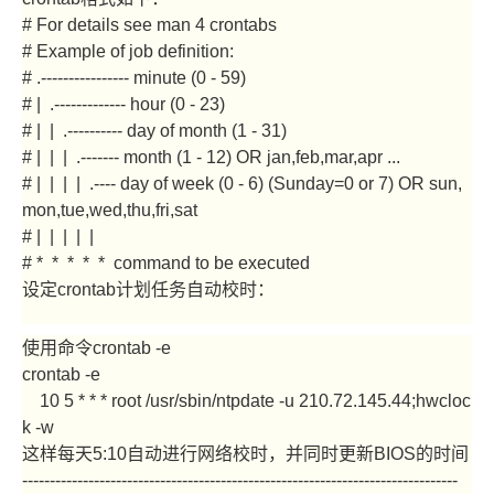
# For details see man 4 crontabs
# Example of job definition:
# .---------------- minute (0 - 59)
# | .------------- hour (0 - 23)
# | | .---------- day of month (1 - 31)
# | | | .------- month (1 - 12) OR jan,feb,mar,apr ...
# | | | | .---- day of week (0 - 6) (Sunday=0 or 7) OR sun,
mon,tue,wed,thu,fri,sat
# | | | | |
# * * * * * command to be executed
设定crontab计划任务自动校时：
使用命令crontab -e
crontab -e
10 5 * * * root /usr/sbin/ntpdate -u 210.72.145.44;hwcloc
k -w
这样每天5:10自动进行网络校时，并同时更新BIOS的时间
-------------------------------------------------------------------------------