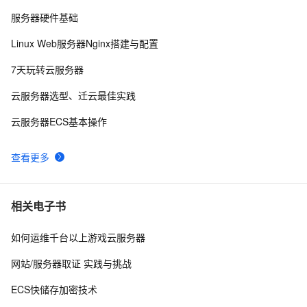
服务器硬件基础
FFmpeg开发笔记（五十九）Linux编译ijkplayer的
5
9
Linux Web服务器Nginx搭建与配置
Android平台so库
linux kernel中的链表
2
10
7天玩转云服务器
云服务器选型、迁云最佳实践
云服务器ECS基本操作
查看更多
相关电子书
如何运维千台以上游戏云服务器
网站/服务器取证 实践与挑战
ECS快储存加密技术