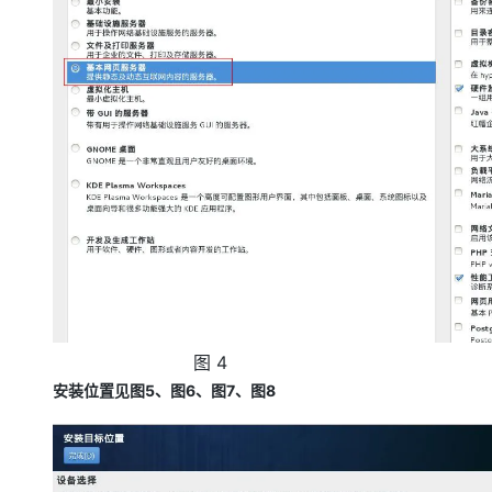
4
图
5
6
7
8
安装位置见图
、图
、图
、图