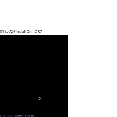
AI 应用
10分钟微调：让0.6B模型媲美235B模
多模态数据信
型
依托云原生高可用架构,实现Dify私有化部署
用1%尺寸在特定领域达到大模型90%以上效果
一个 AI 助手
超强辅助，Bol
Install CentOS7,
用默认选项
即刻拥有 DeepSeek-R1 满血版
在企业官网、通讯软件中为客户提供 AI 客服
多种方案随心选，轻松解锁专属 DeepSeek