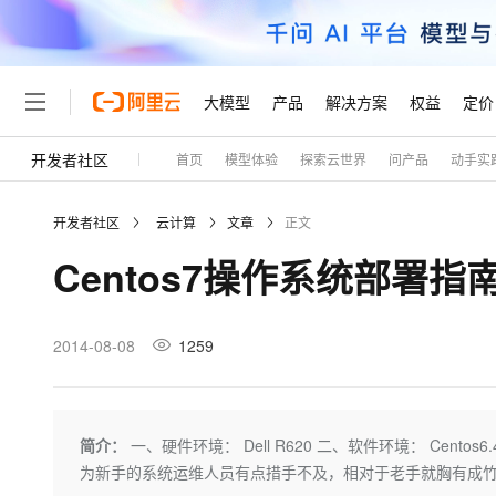
大模型
产品
解决方案
权益
定价
开发者社区
首页
模型体验
探索云世界
问产品
动手实
大模型
产品
解决方案
权益
定价
云市场
伙伴
服务
了解阿里云
精选产品
精选解决方案
普惠上云
产品定价
精选商城
成为销售伙伴
售前咨询
为什么选择阿里云
千问AI平台
开发者社区
云计算
文章
正文
了解云产品的定价详情
大模型服务平台百炼
千问办公，解锁你的工作
普惠上云 官方力荐
分销伙伴
在线服务
网站建设
什么是云计算
大
Centos7操作系统部署指
大模型服务与应用平台
企业级Agent产品，直接
云服务器38元/年起，超
咨询伙伴
多端小程序
技术领先
云上成本管理
售后服务
轻量应用服务器
Agency Agents：拥
官方推荐返现计划
大模型
精选产品
精选解决方案
Salesforce 国际版订阅
稳定可靠
管理和优化成本
推荐新用户得奖励，单订单
销售伙伴合作计划
2014-08-08
1259
自助服务
友盟天域
安全合规
人工智能与机器学习
AI
文本生成
云数据库 RDS
HappyHorse 打造一
云工开物
无影生态合作计划
在线服务
观测云
分析师报告
高校专属算力普惠，学生认
计算
互联网应用开发
Qwen3.8-Max
HOT
Salesforce On Alibaba C
工单服务
Tuya 物联网平台阿里云
研究报告与白皮书
人工智能平台 PAI
快速拥有专属 OpenClaw
简介：
一、硬件环境： Dell R620 二、软件环境： Centos6
大模
Consulting Partner 合
大数据
容器
智能体时代全能旗舰模型
免费试用
短信专区
一站式AI开发、训练和推
为新手的系统运维人员有点措手不及，相对于老手就胸有成
蓝凌 OA
AI 大模型销售与服务生
现代化应用