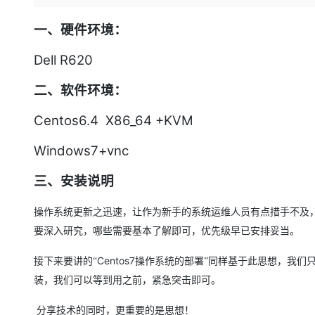
存储
天池大赛
Qwen3.7-Plus
云解析DNS
解决方案免费试用 新老
电子合同
最高领取价值200元试用
能看、能想、能动手的多模
安全
网络与CDN
一、硬件环境：
AI 算法大赛
畅捷通
大数据开发治理平台 Data
AI 产品 免费试用
网络
安全
云开发大赛
Dell R620
Qwen3-VL-Plus
Tableau 订阅
1亿+ 大模型 tokens 和 
可观测
入门学习赛
中间件
AI空中课堂在线直播课
二、软件环境：
云防火墙
140+云产品 免费试用
上云与迁云
云原生的云上边界网络安全
产品新客免费试用，最长1
数据库
Centos6.4
X86_64 +KVM
生态解决方案
大模型服务
企业出海
大模型ACA认证体验
大数据计算
Windows7+vnc
助力企业全员 AI 认知与能
行业生态解决方案
千问AI平台-Token Plan
政企业务
媒体服务
三、安装说明
开发者生态解决方案
企业服务与云通信
千问AI平台-模型体验
AI 开发和 AI 应用解决
操作系统更新之迅速，让作为新手的系统运维人员有点措手不及
在线体验全尺寸、多种模态
域名与网站
要深入研究，哪些需要基本了解即可，优先级早已安排妥当。
Happy 系列大模型
终端用户计算
Centos7
接下来要讲的“
操作系统的部署”同样基于此思想，我们
装，我们可以等到用之前，紧急突击即可。
Serverless
分享技术的同时，更重要的是思想！
开发工具