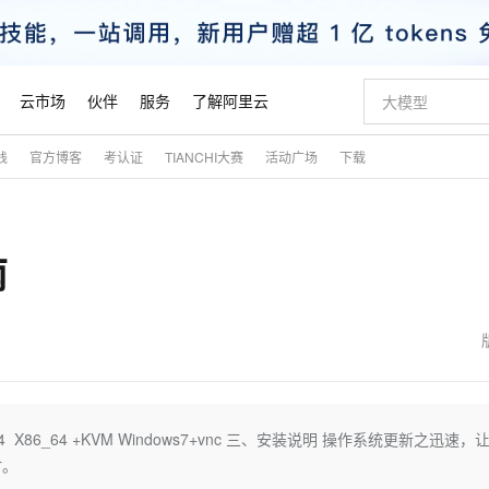
云市场
伙伴
服务
了解阿里云
践
官方博客
考认证
TIANCHI大赛
活动广场
下载
AI 特惠
数据与 API
成为产品伙伴
企业增值服务
最佳实践
价格计算器
AI 场景体
基础软件
产品伙伴合
阿里云认证
市场活动
配置报价
大模型
自助选配和估算价格
新方式
睿译宝，AI翻译排版一步到位
智启 AI 普惠权益
产品生态集成认证中心
企业支持计划
云上春晚
域名与网站
千问官方 MaaS 平台，为开发者和 Agent 而生，新用户赠送 1 亿 + tokens 额度
Qwen Aud
AI Coding
阿里云Maa
2026 阿里云
云服务器 E
为企业打
数据集
Windows
大模型认证
模型
NEW
NEW
南
交付可用成果
值低价云产品抢先购
上传文档即自动完成翻译和格式还原
至高享 1亿+免费 tokens，加速 Al 应用落地
提供智能易用的域名与建站服务
智能编程，一键
安全可靠、
产品生态伙伴
专家技术服务
云上奥运之旅
弹性计算合作
阿里云中企出
手机三要素
宝塔 Linux
全部认证
价格优势
有专属领域专家
GLM-5.2：长任务时代开源旗舰模型
阿里云 OPC 创新助力计划
千问大模型
即刻拥有 DeepS
AI 电商营销
对象存储 O
大模型
产品生态伙伴工作台
企业增值服务台
云栖战略参考
云存储合作计
云栖大会
身份实名认证
CentOS
训练营
推动算力普惠，释放技术红利
最高返9万
多领域专家智能体,一键组建 AI 虚拟交付团队
快速构建应用程序和网站，即刻迈出上云第一步
至高百万元 Token 补贴，加速一人公司成长
多元化、高性能、安全可靠的大模型服务
真正可用的 1M 上下文,一次完成代码全链路开发
轻松解锁专属 Dee
从图文生成到
云上的中国
数据库合作计
活动全景
短信
Docker
图片和
站式影视创作平台
Hermes Agent，打造自进化智能体
Token Plan 模型订阅计划
数字证书管理服务（原SSL证书）
5 分钟轻松部署
AI 广告创作
无影云电脑
企业成长
NEW
信息公告
看见新力量
云网络合作计
OCR 文字识别
JAVA
证享300元代金券
可视化编排打通从文字构思到成片全链路闭环
全托管，含MySQL、PostgreSQL、SQL Server、MariaDB多引擎
自主进化，持久记忆，越用越聪明
Qwen3.8-Max 首发尝鲜，限时加量 10 倍，夜间低至2折
实现全站HTTPS，呈现可信的WEB访问
图文、视频一
随时随地安
魔搭 Mode
Kimi-K3
HappyHors
NEW
loud
服务实践
官网公告
金融模力时刻
Salesforce O
版
发票查验
全能环境
Claude Code + GStack 打造工程团队
千问办公，限时限量积分加倍
Qoder
低代码高效构
AI 建站
短信服务
.4 X86_64 +KVM Windows7+vnc 三、安装说明 操作系统更新之迅速，
型
NEW
作计划
Kimi 最新旗舰模型，长程编程与推理利器
让文字生成流
计划
创新中心
魔搭 ModelSc
健康状态
理服务
让AI从“聊天伙伴”进化为能干活的“数字员工”
安装技能 GStack，拥有专属 AI 工程团队
你的AI工作搭子，覆盖日常办公高频场景
面向真实软件的智能体编程平台
0 代码专业建
竹。
客户案例
天气预报查询
操作系统
态合作计划