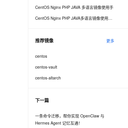
CentOS Nginx PHP JAVA 多语言镜像使用手
息提取
与 AI 智能体进行实时音视频通话
CentOS Nginx PHP JAVA多语言镜像使用手册
从文本、图片、视频中提取结构化的属性信息
构建支持视频理解的 AI 音视频实时通话应用
t.diy 一步搞定创意建站
构建大模型应用的安全防护体系
通过自然语言交互简化开发流程,全栈开发支持
通过阿里云安全产品对 AI 应用进行安全防护
推荐镜像
更多
centos
centos-vault
centos-altarch
下一篇
一条命令迁移，帮你实现 OpenClaw 与
Hermes Agent 记忆互通！