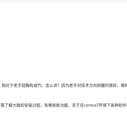
Deepseek-v4-pro
HappyHors
同享
万小智 AI 建站低至 15元/月
Qoder CN
AI 短剧/漫剧
云原生数据库 
快递物流查询
WordPress
成为服务伙
高校合作
点，立即开启云上创新
覆盖公网/内网、递归/权威、移动APP等全场景解析服务
送.CN域名，送备案服务码
基于千问大模型等，支持代码智能生成、研发智能问答
AI助力短剧
态智能体模型
旗舰 MoE 大模型，百万上下文与顶尖推理能力
图生视频，流
Ubuntu
服务生态伙伴
云工开物
企业应用
Works
Night Plan 支持 Qwen 3.8-Max
云原生大数据计算服务 MaxCompute
AI 办公
容器服务 Kub
NEW
GLM-5.2
Wan2.7-T
Red Hat
30+ 款产品免费体验
Data Agent 驱动的一站式 Data+AI 开发治理平台
夜间 5 折，Qwen/Meoo/TokenPlan 客户专享
面向分析的企业级SaaS模式云数据仓库
AI智能应用
提供一站式管
科研合作
视觉 Coding、空间感知、多模态思考等全面升级
1M上下文，专为长程任务能力而生
ERP
堂（旗舰版）
SUSE
智能客服
CRM
防护产品
2个月
自动承接线索
建站小程序
OA 办公系统
AI 应用构建
大模型原生
力提升
财税管理
模板建站
Qoder
大模型服务平台百炼-应用模版
HOT
NEW
面向真实软件
个人版上线、团队版降价；千问3.8-Max首发发尝鲜
丰富多元化的应用模版和解决方案
400电话
定制建站
万有无界
大模型服务平台百炼-智能体
方案
广告营销
模板小程序
，相对于老手就胸有成竹。怎么讲？因为老手对技术方向把握的很好，哪
的模型效果
灵活可视化地构建企业级 Agent
定制小程序
秒悟
人工智能平台 PAI
APP 开发
centos7
只需了解大致的安装过程，有哪些新功能。至于在
环境下各种软件
云端极速 AI 
新一代 AI 视频生成模型，深度适配广告营销等场景
AI Native 的算法工程平台，一站式完成建模、训练、推理服务部署
建站系统