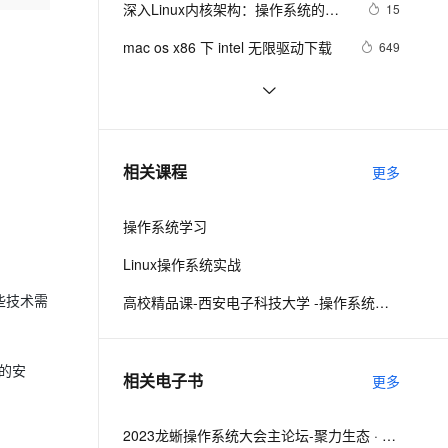
安全
深入Linux内核架构：操作系统的核
我要投诉
e-1.1-I2V
Cosyvoice-V3-Flash
15
PolarDB
上云场景组合购
Milvus 弹性伸缩功能新增节
伴
心奥秘
漫剧创作，剧本、分镜、视频高效生成
100%兼容MySQL、PostgreSQL，兼容Oracle，支持集中和分布式
覆盖90%+业务场景，专享组合折扣价
点支持范围
畅自然，细节丰富
高表现力语音合成大模型，语音克隆听感自然
VPN
mac os x86 下 intel 无限驱动下载
649
ernetes 版 ACK
云聚AI 严选权益
AI 原生数据库服务发布
SSL 证书
请介绍一下鸿蒙操作系统的应用开发
2
2V
Fun-ASR
，一键激活高效办公新体验
理容器应用的 K8s 服务
精选AI产品，从模型到应用全链提效
Agent 数据网关
框架和工具。
文戏情感细腻自然，动作戏激烈拳拳到肉，实现更强表演能力
支持中英文自由切换，具备更强的噪声鲁棒性
堡垒机
Unix是一个多用户、多任务的操作系
12
AI 用量加速计划
云原生数据库 PolarDB
统
防火墙
、识别商机，让客服更高效、服务更出色。
操作系统第五章_04 设备的分配与回
新老同享，达量后返
Agentic Database 发布
14
相关课程
更多
收
主机安全
应用
操作系统学习
千问办公
NEW
AI 应用及服务市场
的智能体编程平台
一站式AI生产力平台
Linux操作系统实战
AI 应用
伶鹊
高校精品课-西安电子科技大学 -操作系统课程设计
些技术需
企业级人与Agent协作平台，接入和调度多个数字员工
智能客服平台，对话机器人、对话分析、智能外呼
大模型
大模型服务平台百炼 - 全妙
自然语言处理
的安
相关电子书
更多
应用创作平台
多模态内容创作工具，已接入 DeepSeek
数据标注
机器学习
2023龙蜥操作系统大会主论坛-聚力生态 · 共筑未来