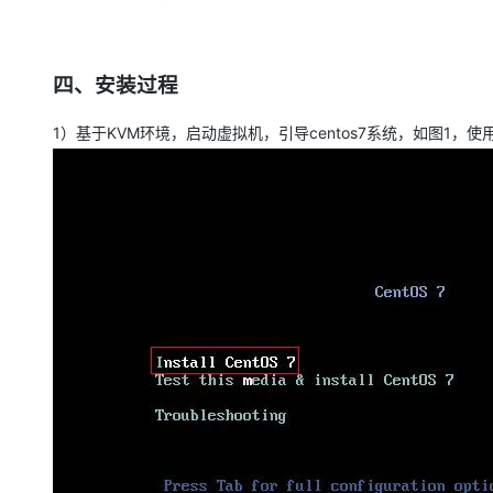
大模型解决方案
迁移与运维管理
快速部署 Dify，高效搭建 
四、安装过程
专有云
10 分钟在聊天系统中增加
1
KVM
centos7
1
）基于
环境，启动虚拟机，引导
系统，如图
，使