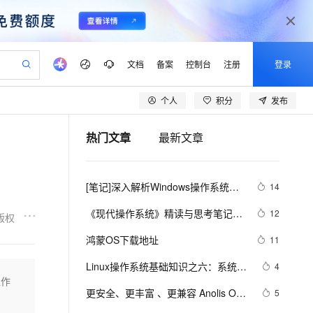
文档
备案
控制台
注册
登录
个人
积分
发布
验
作计划
器
AI 活动
专业服务
服务伙伴合作计划
开发者社区
加入我们
产品动态
服务平台百炼
阿里云 OPC 创新助力计划
热门文章
最新文章
一站式生成采购清单，支持单品或批量购买
io：打造专属 AI 语音助手
S产品伙伴计划（繁花）
峰会
CS
造的大模型服务与应用开发平台
一句话生成原生可编辑精美 PPT 文稿
AI 生产力先锋
Al MaaS 服务伙伴赋能合作
域名
博文
Careers
至高可申请百万元
Qwen3.8-Max 模型上线
开启高性价比 AI 编程新体验
弹性可伸缩的云计算服务
Qwen-Audio-3.0-Realtime 端到端实时语音角色扮演
输入一句话想法, 轻松生成专业的 PPT
先锋实践拓展 AI 生产力的边界
Token 补贴，五大权
计划
海大会
伙伴信用分合作计划
商标
问答
社会招聘
[笔记]深入解析Windows操作系统
14
益加速 OPC 成功
eek-V4-Pro
SS
一键部署幻兽帕鲁游戏服务器
飞天发布时刻
HOT
Open Search 向量检索版支
划
备案
电子书
校园招聘
《四》管理机制（一）
pSeek-V4-Pro
视频创作，一键激活电商全链路生产力
稳定、安全、高性价比、高性能的云存储服务
一键购买专属联机服务器，轻松开启游戏
所见，即是所愿
持视频检索 Pipeline 功能
更多支持
《现代操作系统》精读与思考笔记 
12
版权
划
公司注册
镜像站
视频生成
语音识别与合成
第一章 引论
专属 QwenPaw
漫剧工坊：一站式动画创作平台
AI 实训营
HOT
应用身份服务 (IDaaS)
鸿蒙OS下载地址
11
合作伙伴培训与认证
划
上云迁移
站生成，高效打造优质广告素材
全接入的云上超级电脑
从聊天伙伴进化为能主动干活的本地数字员工
快速生产连贯的高质量长漫剧
从基础到进阶，Agent 创客手把手教你
OpenClaw 管理能力上线
lScope
我要反馈
e-1.1-T2V
Qwen3-TTS-Flash
Linux操作系统基础知识之六：系统调
4
查询合作伙伴
n Alibaba Cloud ISV 合作
代维服务
建企业门户网站
10 分钟搭建微信、支付宝小程序
让作
MaxCompute MaxFrame 提
用
畅细腻的高质量视频
离线语音合成大模型，多语言方言自适应，低延迟高稳定
创新加速
更安全、更丰富 、更兼容 Anolis OS 
ope
登录合作伙伴管理后台
5
我要建议
站，无忧落地极速上线
以可视化方式快速构建移动和 PC 门户网站
国内短信简单易用，安全可靠，秒级触达，全球覆盖200+国家和地区。
高效部署网站，快速应用到小程序
供自动弹性内存功能
23.2 版本重磅上线