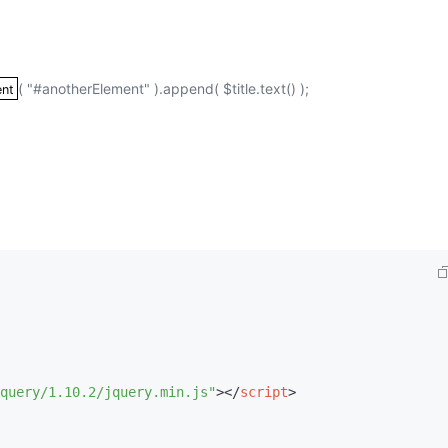
型
依托云原生高可用架构,实现Dify私有化部署
用1%尺寸在特定领域达到大模型90%以上效果
一个 AI 助手
超强辅助，Bol
即刻拥有 DeepSeek-R1 满血版
在企业官网、通讯软件中为客户提供 AI 客服
( "#anotherElement" ).append( $title.text() );
ent
Element
多种方案随心选，轻松解锁专属 DeepSeek
query/1.10.2/jquery.min.js"
>
</
script
>