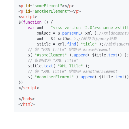
<
p
id
=
"someElement"
>
</
p
>
<
p
id
=
"anotherElement"
>
</
p
>
<
script
>
$(
function
 (
) { 

var
 xml = 
"<rss version='2.0'><channel><titl
        xmlDoc = $.
parseXML
( xml ),
//xmldocmen
        xml = $( xmlDoc ),
//转换为jquery对象
        $title = xml.
find
( 
"title"
 );
//操作jque
// 将 "RSS Title" 附加到 #someElement
    $( 
"#someElement"
 ).
append
( $title.
text
() );

// 标题改为 “XML Title”
    $title.
text
( 
"XML Title"
 );

// 将 "XML Title" 附加到 #anotherElement
    $( 
"#anotherElement"
 ).
append
( $title.
text
()
</
script
>
</
body
>
</
html
>