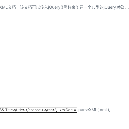
服务生态伙伴
云工开物
企业应用
Works
Night Plan 支持 Qwen 3.8-Max
云原生大数据计算服务 MaxCompute
AI 办公
容器服务 Kub
NEW
文档，该文档可以传入jQuery()函数来创建一个典型的jQuery对象
GLM-5.2
Wan2.7-T
Red Hat
30+ 款产品免费体验
Data Agent 驱动的一站式 Data+AI 开发治理平台
夜间 5 折，Qwen/Meoo/TokenPlan 客户专享
面向分析的企业级SaaS模式云数据仓库
AI智能应用
提供一站式管
科研合作
视觉 Coding、空间感知、多模态思考等全面升级
1M上下文，专为长程任务能力而生
ERP
堂（旗舰版）
SUSE
智能客服
CRM
防护产品
2个月
自动承接线索
建站小程序
OA 办公系统
AI 应用构建
大模型原生
力提升
财税管理
模板建站
Qoder
大模型服务平台百炼-应用模版
HOT
NEW
面向真实软件
个人版上线、团队版降价；千问3.8-Max首发发尝鲜
丰富多元化的应用模版和解决方案
400电话
定制建站
万有无界
大模型服务平台百炼-智能体
方案
广告营销
模板小程序
的模型效果
灵活可视化地构建企业级 Agent
定制小程序
秒悟
人工智能平台 PAI
APP 开发
云端极速 AI 
新一代 AI 视频生成模型，深度适配广告营销等场景
AI Native 的算法工程平台，一站式完成建模、训练、推理服务部署
建站系统
.parseXML( xml ),
tle>RSS Title</title></channel></rss>", xmlDoc =
RSS Title</title></channel></rss>", xmlDoc =
AI 应用
10分钟微调：让0.6B模型媲美235B模
多模态数据信