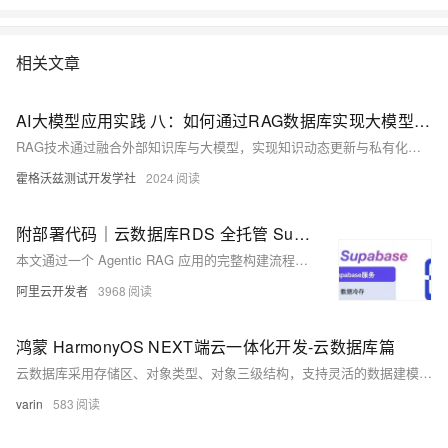
相关文章
AI大模型应用实践 八：如何通过RAG数据库实现大模型的私有化定制与优化
RAG技术通过融合外部知识库与大模型，实现知识动态更新与私有化定制，解决大模型知识固化、幻觉及数据安全难题。本文详解RAG原理、数据库选型（向量库、图库、知识图谱、混合架构）及应用场景，助力企业高效构建安全、可解释的智能系统。
霍格沃兹测试开发学社
2024
附部署代码｜云数据库RDS 全托管 Supabase服务：小白轻松搞定开发AI应用
本文通过一个 Agentic RAG 应用的完整构建流程，展示了如何借助 RDS Supabase 快速搭建具备知识处理与智能决策能力的 AI 应用，展示从数据准备到应用部署的全流程，相较于传统开发模式效率大幅提升。
阿里云开发者
3968
鸿蒙 HarmonyOS NEXT端云一体化开发-云数据库篇
云数据库采用存储区、对象类型、对象三级结构，支持灵活的数据建模与权限管理，可通过AGC平台或本地项目初始化，实现数据的增删改查及端侧高效调用。
varin
583