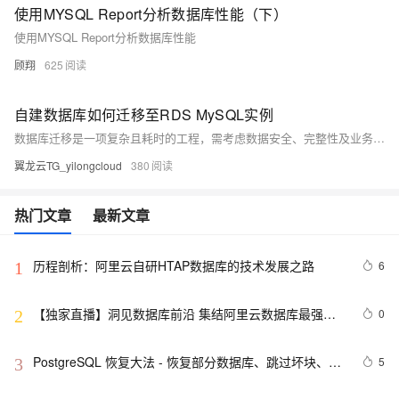
使用MYSQL Report分析数据库性能（下）
使用MYSQL Report分析数据库性能
顾翔
625
自建数据库如何迁移至RDS MySQL实例
数据库迁移是一项复杂且耗时的工程，需考虑数据安全、完整性及业务中断影响。使用阿里云数据传输服务DTS，可快速、平滑完成迁移任务，将应用停机时间降至分钟级。您还可通过全量备份自建数据库并恢复至RDS MySQL实例，实现间接迁移上云。
翼龙云TG_yilongcloud
380
热门文章
最新文章
历程剖析：阿里云自研HTAP数据库的技术发展之路
6
1
【独家直播】洞见数据库前沿 集结阿里云数据库最强阵
0
2
容 DTCC 2019 八大亮点抢先看
PostgreSQL 恢复大法 - 恢复部分数据库、跳过坏块、修
5
3
复无法启动的数据库