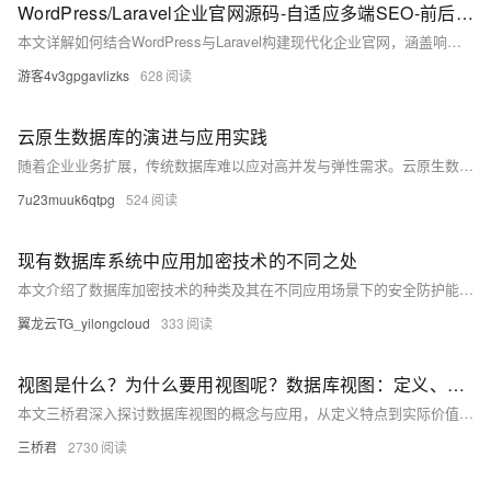
WordPress/Laravel企业官网源码-自适应多端SEO-前后端分离源码含数据库与部署文档​
本文详解如何结合WordPress与Laravel构建现代化企业官网，涵盖响应式设计、SEO优化、前后端分离、数据库安全及自动化部署。通过实战案例展示性能提升成果，并展望AI、云原生与区块链的未来融合方向，助力企业实现数字化增长。
游客4v3gpgavlizks
628
云原生数据库的演进与应用实践
随着企业业务扩展，传统数据库难以应对高并发与弹性需求。云原生数据库应运而生，具备计算存储分离、弹性伸缩、高可用等核心特性，广泛应用于电商、金融、物联网等场景。阿里云PolarDB、Lindorm等产品已形成完善生态，助力企业高效处理数据。未来，AI驱动、Serverless与多云兼容将推动其进一步发展。
7u23muuk6qtpg
524
现有数据库系统中应用加密技术的不同之处
本文介绍了数据库加密技术的种类及其在不同应用场景下的安全防护能力，包括云盘加密、透明数据加密（TDE）和选择列加密。分析了数据库面临的安全威胁，如管理员攻击、网络监听、绕过数据库访问等，并通过能力矩阵对比了各类加密技术的安全防护范围、加密粒度、业务影响及性能损耗。帮助用户根据安全需求、业务改造成本和性能要求，选择合适的加密方案，保障数据存储与传输安全。
翼龙云TG_yilongcloud
333
视图是什么？为什么要用视图呢？数据库视图：定义、特点与应用
本文三桥君深入探讨数据库视图的概念与应用，从定义特点到实际价值全面解析。视图作为虚拟表具备动态更新、简化查询、数据安全等优势，能实现多角度数据展示并保持数据库重构的灵活性。产品专家三桥君还分析了视图与基表关系、创建维护要点及性能影响，强调视图是提升数据库管理效率的重要工具。三桥君通过系统讲解，帮助读者掌握这一常被忽视却功能强大的数据库特性。
三桥君
2730