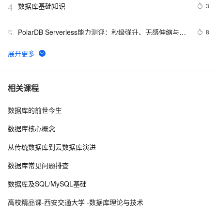
数据库基础知识
3
4
PolarDB Serverless能力测评：秒级弹升、无感伸缩与强
8
5
一致性，助您实现高效云数据库管理！
用ANNOVAR自建数据库注释基因组
13
6
征文分享｜OceanBase 3.1.2 数据库性能测试探索
4
7
相关课程
数据库的前世今生
【阿里云新品发布·周刊】第11期：云数据库 MySQL 
439
8
8.0 重磅发布，更适合企业使用场景的RDS数据库
数据库核心概念
weblogic连接RAC数据库
3
9
从传统数据库到云数据库演进
ctfshow-WEB-web14( 利用数据库读写功能读取网站敏感
8
10
数据库常见问题排查
文件)
数据库及SQL/MySQL基础
高校精品课-西安交通大学 -数据库理论与技术