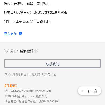
低代码开发师（初级）实战教程
Shell批量SSH免交互登录认证
5
8
冬季实战营第三期：MySQL数据库进阶实战
SSH远程直连--------------Docker容器
11
9
阿里巴巴DevOps 最佳实践手册
SSH免密码登陆原理
4
10
查看更多
关注我们：
新浪微博
联系我们
文档
|
开发者社区
|
天池大赛
|
培训与认证
下一篇
法律声明及隐私权政策
|
Cookies政策
© 2009-现在 Aliyun.com 版权所有
增值电信业务经营许可证：
浙B2-20080101