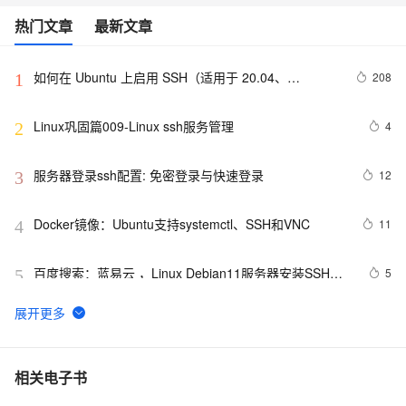
热门文章
最新文章
如何在 Ubuntu 上启用 SSH（适用于 20.04、
208
1
22.04）？
Linux巩固篇009-Linux ssh服务管理
4
2
服务器登录ssh配置: 免密登录与快速登录
12
3
Docker镜像：Ubuntu支持systemctl、SSH和VNC
11
4
百度搜索：蓝易云 ，Linux Debian11服务器安装SSH，
5
5
创建新用户并允许SSH远程登录，及SSH安全登录配置！
可视化文件编辑与SSH传输神器WinSCP如何公网远程
10
6
访问本地服务器
[vscode] --- vscode remote ssh远程登陆设置
8
7
相关电子书