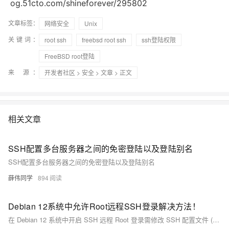
og.51cto.com/shineforever/295802
文章标签：
网络安全
Unix
关键词：
root ssh
freebsd root ssh
ssh登陆权限
FreeBSD root登陆
来 源：
开发者社区
>
安全
>
文章
> 正文
相关文章
SSH配置多台服务器之间的免密登陆以及登陆别名
SSH配置多台服务器之间的免密登陆以及登陆别名
薛伟同学
894
Debian 12系统中允许Root远程SSH登录解决方法！
在 Debian 12 系统中开启 SSH 远程 Root 登录需修改 SSH 配置文件 (`sshd_config`)，将 `PermitRootLogin` 设置为 `yes` 并确保密码认证启用。完成后重启 SSH 服务并验证连接。若防火墙启用，需放行端口 22。注意，直接开放 Root 登录可能带来安全风险，建议使用普通用户登录后切换至 Root。