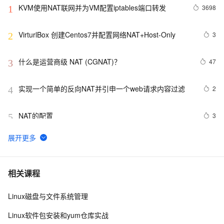
KVM使用NAT联网并为VM配置iptables端口转发
3698
1
VirturlBox 创建Centos7并配置网络NAT+Host-Only
3
2
什么是运营商级 NAT (CGNAT)？
47
3
实现一个简单的反向NAT并引申一个web请求内容过滤
2
4
NAT的配置
3
5
一个以太口做Nat实例
3
6
ensp中nat server 公网访问内网服务器
8
7
相关课程
Linux磁盘与文件系统管理
【网络基础概念】桥接和NAT的区别
3
8
Linux软件包安装和yum仓库实战
ZZ Quick-Tip: Linux NAT in Four Steps using iptables
533