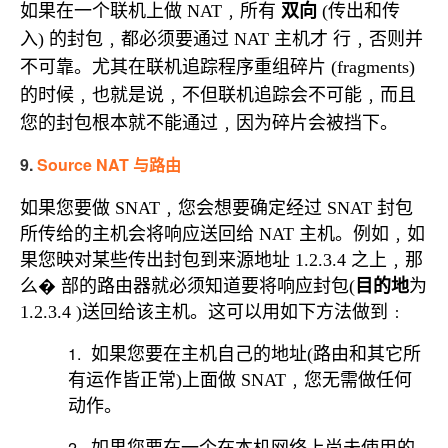
如果在一个联机上做
﹐所有
传出和传
双向
NAT
(
入
的封包﹐都必须要通过
主机才
行﹐否则并
)
NAT
不可靠。尤其在联机追踪程序重组碎片
(fragments)
的时候﹐也就是说﹐不但联机追踪会不可能﹐而且
您的封包根本就不能通过﹐因为碎片会被挡下。
9.
Source NAT
与路由
如果您要做
SNAT
﹐您会想要确定经过
SNAT
封包
所传给的主机会将响应送回给
NAT
主机。例如﹐如
果您映对某些传出封包到来源地址
1.2.3.4
之上﹐那
么
�
部的路由器就必须知道要将响应封包
(
目的地
为
1.2.3.4 )
送回给该主机。这可以用如下方法做到﹕
1.
如果您要在主机自己的地址
(
路由和其它所
有运作皆正常
)
上面做
SNAT
﹐您无需做任何
动作。
2.