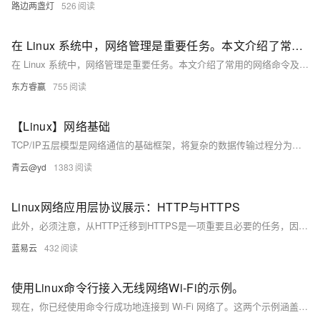
路边两盏灯
526
在 Linux 系统中，网络管理是重要任务。本文介绍了常用的网络命令及其适用场景
在 Linux 系统中，网络管理是重要任务。本文介绍了常用的网络命令及其适用场景，包括 ping（测试连通性）、traceroute（跟踪路由路径）、netstat（显示网络连接信息）、nmap（网络扫描）、ifconfig 和 ip（网络接口配置）。掌握这些命令有助于高效诊断和解决网络问题，保障网络稳定运行。
东方睿赢
755
【Linux】网络基础
TCP/IP五层模型是网络通信的基础框架，将复杂的数据传输过程分为物理层、数据链路层、网络层、传输层和应用层，每层各司其职，协同完成远程通信。该模型确保了不同设备和网络之间的互联互通，是现代互联网运行的核心机制。
青云@yd
1383
Linux网络应用层协议展示：HTTP与HTTPS
此外，必须注意，从HTTP迁移到HTTPS是一项重要且必要的任务，因为这不仅关乎用户信息的安全，也有利于你的网站评级和粉丝的信心。在网络世界中，信息的安全就是一切，选择HTTPS，让您的网站更加安全，使您的用户满意，也使您感到满意。
蓝易云
432
使用Linux命令行接入无线网络Wi-Fi的示例。
现在，你已经使用命令行成功地连接到 Wi-Fi 网络了。这两个示例涵盖了用 `nmcli` 和 `wpa_supplicant` 连接无线网络的常见场景，让你能够不依赖图形化界面来完成这个任务。在日常使用中熟练掌握这些基本操作能增强你对 Linux 系统的理解，帮助你更有效地处理各种问题。