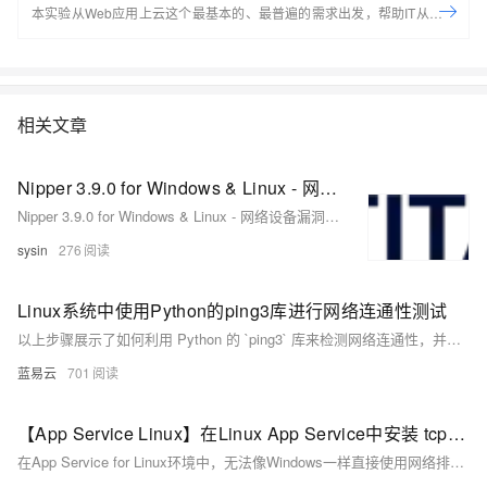
本实验从Web应用上云这个最基本的、最普遍的需求出发，帮助IT从业者
们通过“阿里云Web应用上云解决方案”，了解一个企业级Web应用上云的
常见架构，了解如何构建一个高可用、可扩展的企业级应用架构。
相关文章
Nipper 3.9.0 for Windows & Linux - 网络设备漏洞评估
Nipper 3.9.0 for Windows & Linux - 网络设备漏洞评估
sysin
276
Linux系统中使用Python的ping3库进行网络连通性测试
以上步骤展示了如何利用 Python 的 `ping3` 库来检测网络连通性，并且提供了基本错误处理方法以确保程序能够优雅地处理各种意外情形。通过简洁明快、易读易懂、实操性强等特点使得该方法非常适合开发者或系统管理员快速集成至自动化工具链之内进行日常运维任务之需求满足。
蓝易云
701
【App Service Linux】在Linux App Service中安装 tcpdump 并抓取网络包
在App Service for Linux环境中，无法像Windows一样直接使用网络排查工具抓包。本文介绍了如何通过TCPDUMP在Linux环境下抓取网络包，包括SSH进入容器、安装tcpdump、执行抓包命令及下载分析文件的完整操作步骤。