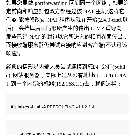
如果您要做
回到同一个网络﹐您要确
portforwarding
定前向和响应封包双方都经过该
主机
这样它
NAT
(
们
能被修改
。
程序从现在开始
以
�
)
NAT
(2.4.0-test6
后
﹐会挡掉后面情形所产生的传出
重导向﹕
)
ICMP
那些已经
的封包以它所进入的相同界面传出﹐
NAT
而接收端服务器仍尝试直接响应到客户端
不认可该
(
响应
。
)
经典的情形是内部人员尝试连接到您的
公有
`
(publi
网站服务器﹐实际上是从公有地址
c)'
(1.2.3.4) DNA
到一个内部的机器
去﹐就像这样﹕
T
(192.168.1.1)
# iptables -t nat -A PREROUTING -d 1.2.3.4 \
-p tcp --dport 80 -j DNAT --to 192.168.1.1