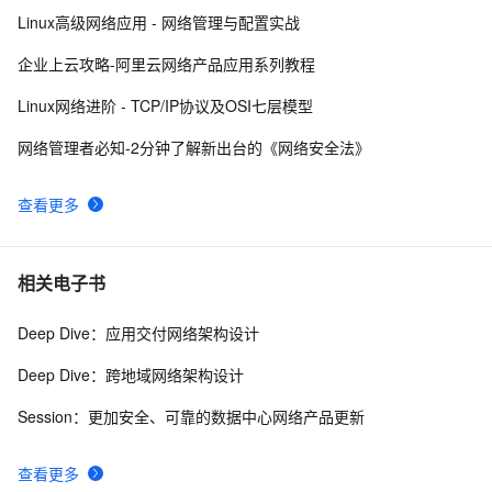
9
Linux高级网络应用 - 网络管理与配置实战
《企业运维之云上网络原理与实践》——第三章 云上网
3
10
企业上云攻略-阿里云网络产品应用系列教程
络VPC&EIP&NAT&共享宽带&SLB——云上网络
Linux网络进阶 - TCP/IP协议及OSI七层模型
VPC&EIP&NAT&共享带宽&SLB（上）（1）
网络管理者必知-2分钟了解新出台的《网络安全法》
查看更多
相关电子书
Deep Dive：应用交付网络架构设计
Deep Dive：跨地域网络架构设计
Session：更加安全、可靠的数据中心网络产品更新
查看更多