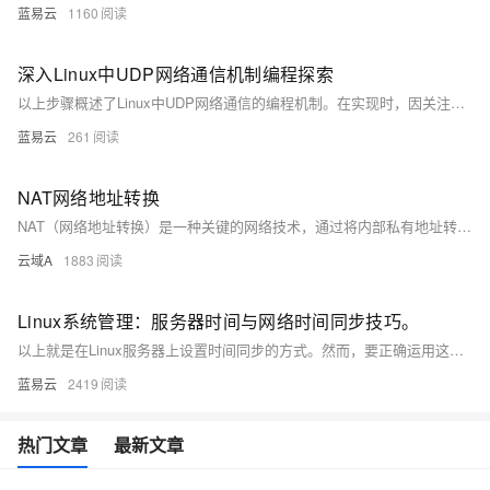
蓝易云
1160
深入Linux中UDP网络通信机制编程探索
以上步骤概述了Linux中UDP网络通信的编程机制。在实现时，因关注细节和上下文环境可能有所调整，但大致流程是一致的。这些知识片段旨在帮助开发者快速上手Linux下的UDP编程，并提供可靠的信息作为编程的基础。在编程实践中，应结合实际业务需求，设计合适的数据传输协议，确保数据的正确性和实时性。
蓝易云
261
NAT网络地址转换
NAT（网络地址转换）是一种关键的网络技术，通过将内部私有地址转换为外部公网地址，实现多设备共享单一公网IP上网。它不仅解决了IPv4地址不足的问题，还增强了网络安全，隐藏了内部网络结构。NAT主要分为静态NAT、动态NAT和NAPT（网络地址端口转换）三种类型，广泛应用于家庭和企业网络中。然而，NAT也存在对某些应用不友好、增加延迟及与IPv6不兼容等缺点。
云域A
1883
Linux系统管理：服务器时间与网络时间同步技巧。
以上就是在Linux服务器上设置时间同步的方式。然而，要正确运用这些知识，需要理解其背后的工作原理：服务器根据网络中的其他机器的时间进行校对，逐步地精确自己的系统时间，就像一只犹豫不决的啮齿动物，通过观察其他啮齿动物的行为，逐渐确定自己的行为逻辑，既简单，又有趣。最后希望这个过程既能给你带来乐趣，也能提高你作为系统管理员的专业素养。
蓝易云
2419
热门文章
最新文章