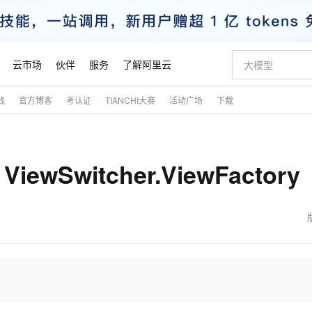
云市场
伙伴
服务
了解阿里云
践
官方博客
考认证
TIANCHI大赛
活动广场
下载
AI 特惠
数据与 API
成为产品伙伴
企业增值服务
最佳实践
价格计算器
AI 场景体
基础软件
产品伙伴合
阿里云认证
市场活动
配置报价
大模型
自助选配和估算价格
新方式
睿译宝，AI翻译排版一步到位
智启 AI 普惠权益
产品生态集成认证中心
企业支持计划
云上春晚
域名与网站
千问官方 MaaS 平台，为开发者和 Agent 而生，新用户赠送 1 亿 + tokens 额度
Qwen Aud
AI Coding
阿里云Maa
2026 阿里云
云服务器 E
为企业打
数据集
Windows
大模型认证
模型
NEW
NEW
ViewSwitcher.ViewFactory
交付可用成果
值低价云产品抢先购
上传文档即自动完成翻译和格式还原
至高享 1亿+免费 tokens，加速 Al 应用落地
提供智能易用的域名与建站服务
智能编程，一键
安全可靠、
产品生态伙伴
专家技术服务
云上奥运之旅
弹性计算合作
阿里云中企出
手机三要素
宝塔 Linux
全部认证
价格优势
有专属领域专家
GLM-5.2：长任务时代开源旗舰模型
阿里云 OPC 创新助力计划
千问大模型
即刻拥有 DeepS
AI 电商营销
对象存储 O
大模型
产品生态伙伴工作台
企业增值服务台
云栖战略参考
云存储合作计
云栖大会
身份实名认证
CentOS
训练营
推动算力普惠，释放技术红利
最高返9万
多领域专家智能体,一键组建 AI 虚拟交付团队
快速构建应用程序和网站，即刻迈出上云第一步
至高百万元 Token 补贴，加速一人公司成长
多元化、高性能、安全可靠的大模型服务
真正可用的 1M 上下文,一次完成代码全链路开发
轻松解锁专属 Dee
从图文生成到
云上的中国
数据库合作计
活动全景
短信
Docker
图片和
站式影视创作平台
Hermes Agent，打造自进化智能体
Token Plan 模型订阅计划
数字证书管理服务（原SSL证书）
5 分钟轻松部署
AI 广告创作
无影云电脑
企业成长
NEW
信息公告
看见新力量
云网络合作计
OCR 文字识别
JAVA
证享300元代金券
可视化编排打通从文字构思到成片全链路闭环
全托管，含MySQL、PostgreSQL、SQL Server、MariaDB多引擎
自主进化，持久记忆，越用越聪明
Qwen3.8-Max 首发尝鲜，限时加量 10 倍，夜间低至2折
实现全站HTTPS，呈现可信的WEB访问
图文、视频一
随时随地安
魔搭 Mode
Kimi-K3
HappyHors
NEW
loud
服务实践
官网公告
金融模力时刻
Salesforce O
版
发票查验
全能环境
Claude Code + GStack 打造工程团队
千问办公，限时限量积分加倍
Qoder
低代码高效构
AI 建站
短信服务
型
NEW
作计划
Kimi 最新旗舰模型，长程编程与推理利器
让文字生成流
计划
创新中心
魔搭 ModelSc
健康状态
理服务
让AI从“聊天伙伴”进化为能干活的“数字员工”
安装技能 GStack，拥有专属 AI 工程团队
你的AI工作搭子，覆盖日常办公高频场景
面向真实软件的智能体编程平台
0 代码专业建
客户案例
天气预报查询
操作系统
态合作计划