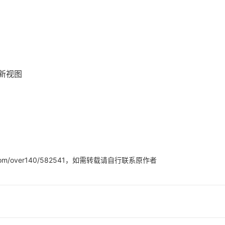
AI 应用
10分钟微调：让0.6B模型媲美235B模
多模态数据信
型
依托云原生高可用架构,实现Dify私有化部署
用1%尺寸在特定领域达到大模型90%以上效果
一个 AI 助手
超强辅助，Bol
即刻拥有 DeepSeek-R1 满血版
在企业官网、通讯软件中为客户提供 AI 客服
新视图
多种方案随心选，轻松解锁专属 DeepSeek
o.com/over140/582541，如需转载请自行联系原作者