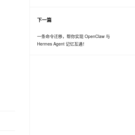
息提取
与 AI 智能体进行实时音视频通话
下一篇
从文本、图片、视频中提取结构化的属性信息
构建支持视频理解的 AI 音视频实时通话应用
t.diy 一步搞定创意建站
构建大模型应用的安全防护体系
一条命令迁移，帮你实现 OpenClaw 与
通过自然语言交互简化开发流程,全栈开发支持
通过阿里云安全产品对 AI 应用进行安全防护
Hermes Agent 记忆互通！