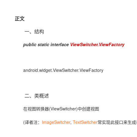
存储
天池大赛
Qwen3.7-Plus
云解析DNS
解决方案免费试用 新老
电子合同
最高领取价值200元试用
能看、能想、能动手的多模
安全
网络与CDN
AI 算法大赛
畅捷通
正文
大数据开发治理平台 Data
AI 产品 免费试用
网络
安全
云开发大赛
Qwen3-VL-Plus
Tableau 订阅
1亿+ 大模型 tokens 和 
一、结构
可观测
入门学习赛
中间件
AI空中课堂在线直播课
云防火墙
140+云产品 免费试用
public static interface
ViewSwitcher.ViewFactory
上云与迁云
云原生的云上边界网络安全
产品新客免费试用，最长1
数据库
生态解决方案
大模型服务
企业出海
大模型ACA认证体验
大数据计算
助力企业全员 AI 认知与能
行业生态解决方案
android.widget.ViewSwitcher.ViewFactory
千问AI平台-Token Plan
政企业务
媒体服务
开发者生态解决方案
企业服务与云通信
千问AI平台-模型体验
AI 开发和 AI 应用解决
二、类概述
在线体验全尺寸、多种模态
域名与网站
(ViewSwitcher)
在视图转换器
中创建视图
Happy 系列大模型
终端用户计算
(
ImageSwitcher
,
TextSwitcher
译者注：
常实现此接口来生成
Serverless
开发工具