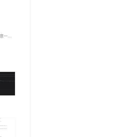
Android ViewSwitcher简介和使用 Android ViewSwitcher主要应用场景之一：比如在一个布局文件中，根据业务需求，需要在两个View间切换，在任意一个时刻，只能显示一个View。