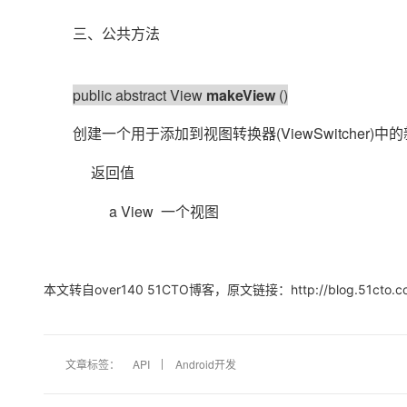
大模型解决方案
三、公共方法
迁移与运维管理
快速部署 Dify，高效搭建 
专有云
public abstract View
makeView
()
10 分钟在聊天系统中增加
(ViewSwitcher)
创建一个用于添加到视图转换器
中的
返回值
a View
一个视图
本文转自over140 51CTO博客，原文链接：http://blog.51ct
文章标签：
API
Android开发