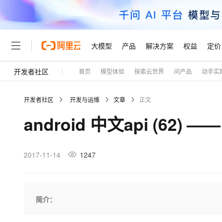
大模型
产品
解决方案
权益
定价
开发者社区
首页
模型体验
探索云世界
问产品
动手实
大模型
产品
解决方案
权益
定价
云市场
伙伴
服务
了解阿里云
精选产品
精选解决方案
普惠上云
产品定价
精选商城
成为销售伙伴
售前咨询
为什么选择阿里云
千问AI平台
开发者社区
开发与运维
文章
正文
了解云产品的定价详情
大模型服务平台百炼
千问办公，解锁你的工作
普惠上云 官方力荐
分销伙伴
在线服务
网站建设
什么是云计算
大
android 中文api (62) —— 
大模型服务与应用平台
企业级Agent产品，直接
云服务器38元/年起，超
咨询伙伴
多端小程序
技术领先
云上成本管理
售后服务
轻量应用服务器
Agency Agents：拥
官方推荐返现计划
大模型
精选产品
精选解决方案
Salesforce 国际版订阅
稳定可靠
管理和优化成本
推荐新用户得奖励，单订单
销售伙伴合作计划
2017-11-14
1247
自助服务
友盟天域
安全合规
人工智能与机器学习
AI
文本生成
云数据库 RDS
HappyHorse 打造一
云工开物
无影生态合作计划
在线服务
观测云
分析师报告
高校专属算力普惠，学生认
计算
互联网应用开发
Qwen3.8-Max
HOT
Salesforce On Alibaba C
工单服务
Tuya 物联网平台阿里云
研究报告与白皮书
人工智能平台 PAI
快速拥有专属 OpenClaw
简介：
大模
Consulting Partner 合
大数据
容器
智能体时代全能旗舰模型
免费试用
短信专区
一站式AI开发、训练和推
蓝凌 OA
AI 大模型销售与服务生
现代化应用