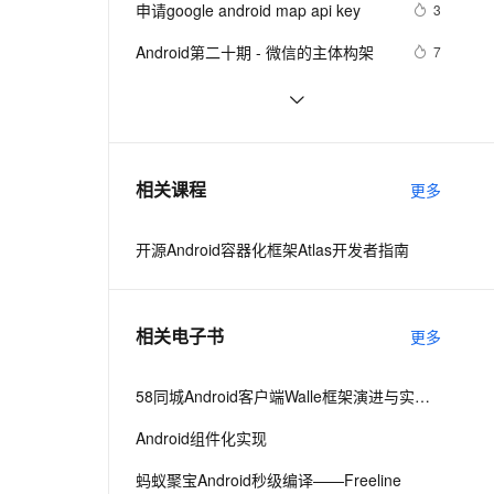
安全
申请google android map api key
我要投诉
e-1.1-I2V
Cosyvoice-V3-Flash
3
PolarDB
上云场景组合购
Milvus 弹性伸缩功能新增节
伴
漫剧创作，剧本、分镜、视频高效生成
100%兼容MySQL、PostgreSQL，兼容Oracle，支持集中和分布式
覆盖90%+业务场景，专享组合折扣价
点支持范围
畅自然，细节丰富
高表现力语音合成大模型，语音克隆听感自然
VPN
Android第二十期 - 微信的主体构架
7
ernetes 版 ACK
云聚AI 严选权益
AI 原生数据库服务发布
SSL 证书
Android布局变化时动画效果的现实
4
2V
Fun-ASR
，一键激活高效办公新体验
理容器应用的 K8s 服务
精选AI产品，从模型到应用全链提效
Agent 数据网关
(一)
文戏情感细腻自然，动作戏激烈拳拳到肉，实现更强表演能力
支持中英文自由切换，具备更强的噪声鲁棒性
堡垒机
Android显示GIF动画完整示例(一)
5
AI 用量加速计划
云原生数据库 PolarDB
防火墙
、识别商机，让客服更高效、服务更出色。
android launcher2
新老同享，达量后返
Agentic Database 发布
7
相关课程
更多
主机安全
应用
开源Android容器化框架Atlas开发者指南
千问办公
NEW
AI 应用及服务市场
的智能体编程平台
一站式AI生产力平台
AI 应用
伶鹊
相关电子书
更多
企业级人与Agent协作平台，接入和调度多个数字员工
智能客服平台，对话机器人、对话分析、智能外呼
大模型
大模型服务平台百炼 - 全妙
58同城Android客户端Walle框架演进与实践之路
自然语言处理
应用创作平台
多模态内容创作工具，已接入 DeepSeek
Android组件化实现
数据标注
机器学习
蚂蚁聚宝Android秒级编译——Freeline