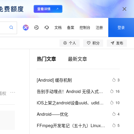
文档
备案
控制台
注册
登录
个人
积分
发布
验
作计划
器
AI 活动
专业服务
服务伙伴合作计划
开发者社区
加入我们
产品动态
服务平台百炼
阿里云 OPC 创新助力计划
热门文章
最新文章
一站式生成采购清单，支持单品或批量购买
io：打造专属 AI 语音助手
S产品伙伴计划（繁花）
峰会
CS
造的大模型服务与应用开发平台
一句话生成原生可编辑精美 PPT 文稿
AI 生产力先锋
Al MaaS 服务伙伴赋能合作
域名
博文
Careers
至高可申请百万元
Qwen3.8-Max 模型上线
开启高性价比 AI 编程新体验
弹性可伸缩的云计算服务
Qwen-Audio-3.0-Realtime 端到端实时语音角色扮演
输入一句话想法, 轻松生成专业的 PPT
先锋实践拓展 AI 生产力的边界
Token 补贴，五大权
计划
海大会
伙伴信用分合作计划
商标
问答
社会招聘
[Android] 缓存机制
3
益加速 OPC 成功
eek-V4-Pro
SS
一键部署幻兽帕鲁游戏服务器
飞天发布时刻
HOT
Open Search 向量检索版支
划
备案
电子书
校园招聘
pSeek-V4-Pro
视频创作，一键激活电商全链路生产力
稳定、安全、高性价比、高性能的云存储服务
一键购买专属联机服务器，轻松开启游戏
所见，即是所愿
持视频检索 Pipeline 功能
更多支持
告别手动埋点！Android 无侵入式数
16
版权
划
公司注册
镜像站
视频生成
语音识别与合成
据采集方案深度解析
专属 QwenPaw
漫剧工坊：一站式动画创作平台
AI 实训营
HOT
应用身份服务 (IDaaS)
iOS上架之android设备uuid、udid使
10
合作伙伴培训与认证
划
上云迁移
站生成，高效打造优质广告素材
全接入的云上超级电脑
从聊天伙伴进化为能主动干活的本地数字员工
快速生产连贯的高质量长漫剧
从基础到进阶，Agent 创客手把手教你
OpenClaw 管理能力上线
用教程
lScope
我要反馈
e-1.1-T2V
Qwen3-TTS-Flash
Android——优化
4
查询合作伙伴
n Alibaba Cloud ISV 合作
代维服务
建企业门户网站
10 分钟搭建微信、支付宝小程序
MaxCompute MaxFrame 提
畅细腻的高质量视频
离线语音合成大模型，多语言方言自适应，低延迟高稳定
创新加速
FFmpeg开发笔记（五十九）Linux编
ope
登录合作伙伴管理后台
5
我要建议
站，无忧落地极速上线
以可视化方式快速构建移动和 PC 门户网站
国内短信简单易用，安全可靠，秒级触达，全球覆盖200+国家和地区。
高效部署网站，快速应用到小程序
供自动弹性内存功能
译ijkplayer的Android平台so库