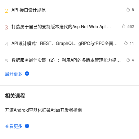
Toolkit for VS Code
API 接口设计规范
8
2
打造属于自己的支持版本迭代的Asp.Net Web Api 
562
3
Route
API设计模式：REST、GraphQL、gRPC与tRPC全面解
11
4
析
数据服务最佳实践（2）：利用API的多版本管理能力提升
4
5
API管理效率【Dataphin V3.11】
shopee API 接入说明
21
6
GrayLog使用HTTP JSONPath方式调用微步在线云API
12
7
相关课程
识别威胁IP
开源Android容器化框架Atlas开发者指南
透过【百度地图API】分析双闭包问题
558
8
查看更多
亚马逊商品 API接口，开发者详解与使用指南
13
9