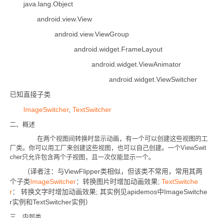
java.lang.Object
android.view.View
android.view.ViewGroup
android.widget.FrameLayout
android.widget.ViewAnimator
android.widget.ViewSwitcher
已知直接子类
ImageSwitcher
,
TextSwitcher
二、概述
在两个视图间转换时显示动画，有一个可以创建这些视图的工
厂类。你可以用工厂来创建这些视图，也可以自己创建。一个
ViewSwit
cher
只允许包含两个子视图，且一次仅能显示一个。
ViewFlipper
（译者注：与
类相似，但该类不常用，常用其两
ImageSwitcher
;
TextSwitche
个子类
：转换图片时增加动画效果
r
;
apidemos
ImageSwitche
：
转换文字时增加动画效果
其实例见
中
r
TextSwitcher
实例和
实例
）
三、内部类