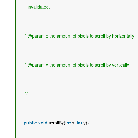
     * invalidated.
     * @param x the amount of pixels to scroll by horizontally
     * @param y the amount of pixels to scroll by vertically
     */
public
void
 scrollBy(
int
 x, 
int
 y) { 