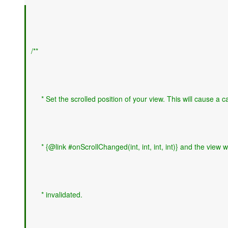
大模型解决方案
迁移与运维管理
快速部署 Dify，高效搭建 
专有云
/**
10 分钟在聊天系统中增加
     * Set the scrolled position of your view. This will cause a ca
     * {@link #onScrollChanged(int, int, int, int)} and the view w
     * invalidated.