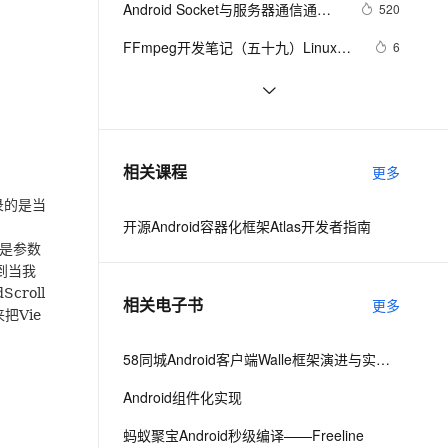
安全
Android Socket与服务器通信通用
我要投诉
e-1.1-I2V
Cosyvoice-V3-Flash
520
PolarDB
上云场景组合购
Milvus 弹性伸缩功能新增节
伴
Demo
漫剧创作，剧本、分镜、视频高效生成
100%兼容MySQL、PostgreSQL，兼容Oracle，支持集中和分布式
覆盖90%+业务场景，专享组合折扣价
点支持范围
畅自然，细节丰富
高表现力语音合成大模型，语音克隆听感自然
VPN
FFmpeg开发笔记（五十九）Linux编
6
译ijkplayer的Android平台so库
ernetes 版 ACK
云聚AI 严选权益
AI 原生数据库服务发布
SSL 证书
申请google android map api key
3
2V
Fun-ASR
，一键激活高效办公新体验
理容器应用的 K8s 服务
精选AI产品，从模型到应用全链提效
Agent 数据网关
文戏情感细腻自然，动作戏激烈拳拳到肉，实现更强表演能力
支持中英文自由切换，具备更强的噪声鲁棒性
堡垒机
[Android]Activity跳转传递任意类型
586
AI 用量加速计划
云原生数据库 PolarDB
的数据、Activity为SingleTask时代
防火墙
、识别商机，让客服更高效、服务更出色。
4.2、Android Studio压缩你的代码
新老同享，达量后返
Agentic Database 发布
606
相关课程
替StartActivityForResult的解决方案
更多
和资源
主机安全
应用
录的是当
开源Android容器化框架Atlas开发者指南
千问办公
NEW
AI 应用及服务市场
是参数
的智能体编程平台
一站式AI生产力平台
到当我
AI 应用
Scroll
伶鹊
相关电子书
更多
来把
Vie
企业级人与Agent协作平台，接入和调度多个数字员工
智能客服平台，对话机器人、对话分析、智能外呼
大模型
大模型服务平台百炼 - 全妙
58同城Android客户端Walle框架演进与实践之路
自然语言处理
应用创作平台
多模态内容创作工具，已接入 DeepSeek
Android组件化实现
数据标注
机器学习
蚂蚁聚宝Android秒级编译——Freeline