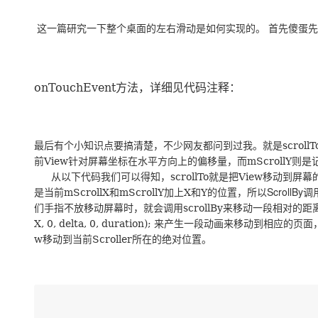
存储
天池大赛
Qwen3.7-Plus
云解析DNS
解决方案免费试用 新老
电子合同
最高领取价值200元试用
能看、能想、能动手的多模
安全
这一篇研究一下整个桌面的左右滑动是如何实现的。
首先傻蛋先
网络与CDN
AI 算法大赛
畅捷通
大数据开发治理平台 Data
AI 产品 免费试用
网络
安全
云开发大赛
Qwen3-VL-Plus
Tableau 订阅
1亿+ 大模型 tokens 和 
可观测
入门学习赛
方法，详细见代码注释：
中间件
onTouchEvent
AI空中课堂在线直播课
云防火墙
140+云产品 免费试用
上云与迁云
云原生的云上边界网络安全
产品新客免费试用，最长1
数据库
生态解决方案
大模型服务
企业出海
大模型ACA认证体验
最后有个小知识点要搞清楚，不少网友都问到过我。就是
大数据计算
scrollT
助力企业全员 AI 认知与能
前
针对屏幕坐标在水平方向上的偏移量，而
行业生态解决方案
则是
View
mScrollY
千问AI平台-Token Plan
政企业务
媒体服务
从以下代码我们可以得知，
就是把
移动到屏幕
scrollTo
View
开发者生态解决方案
是当前
和
加上
和
的位置，所以ScrollBy
mScrollX
mScrollY
X
Y
企业服务与云通信
们手指不放移动屏幕时，就会调用
来移动一段相对的距
scrollBy
千问AI平台-模型体验
AI 开发和 AI 应用解决
来产生一段动画来移动到相应的页面
X, 0, delta, 0, duration);
在线体验全尺寸、多种模态
域名与网站
移动到当前
所在的绝对位置。
w
Scroller
Happy 系列大模型
终端用户计算
Serverless
开发工具