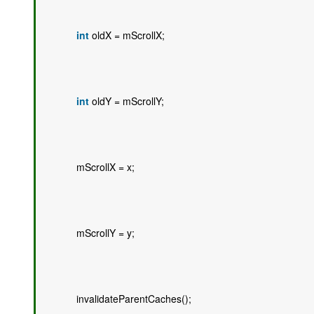
int
 oldX = mScrollX; 
int
 oldY = mScrollY; 
            mScrollX = x; 
            mScrollY = y; 
            invalidateParentCaches(); 