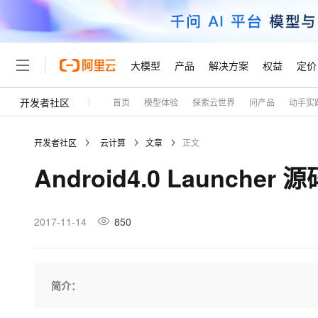
大模型
产品
解决方案
权益
定价
开发者社区
首页
模型体验
探索云世界
问产品
动手实
大模型
产品
解决方案
权益
定价
云市场
伙伴
服务
了解阿里云
精选产品
精选解决方案
普惠上云
产品定价
精选商城
成为销售伙伴
售前咨询
为什么选择阿里云
千问AI平台
开发者社区
云计算
文章
正文
了解云产品的定价详情
大模型服务平台百炼
千问办公，解锁你的工作
普惠上云 官方力荐
分销伙伴
在线服务
网站建设
什么是云计算
大
Android4.0 Launch
大模型服务与应用平台
企业级Agent产品，直接
云服务器38元/年起，超
咨询伙伴
多端小程序
技术领先
云上成本管理
售后服务
轻量应用服务器
Agency Agents：拥
官方推荐返现计划
大模型
精选产品
精选解决方案
Salesforce 国际版订阅
稳定可靠
管理和优化成本
推荐新用户得奖励，单订单
销售伙伴合作计划
2017-11-14
850
自助服务
友盟天域
安全合规
人工智能与机器学习
AI
文本生成
云数据库 RDS
HappyHorse 打造一
云工开物
无影生态合作计划
在线服务
观测云
分析师报告
高校专属算力普惠，学生认
计算
互联网应用开发
Qwen3.8-Max
HOT
Salesforce On Alibaba C
工单服务
Tuya 物联网平台阿里云
研究报告与白皮书
人工智能平台 PAI
快速拥有专属 OpenClaw
简介：
大模
Consulting Partner 合
大数据
容器
智能体时代全能旗舰模型
免费试用
短信专区
一站式AI开发、训练和推
蓝凌 OA
AI 大模型销售与服务生
现代化应用