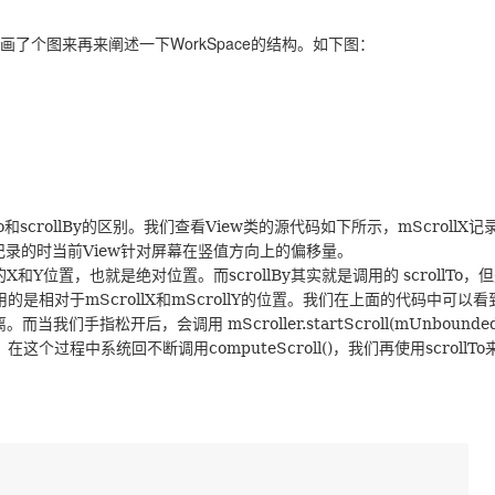
Deepseek-v4-pro
HappyHors
同享
万小智 AI 建站低至 15元/月
Qoder CN
AI 短剧/漫剧
云原生数据库 
快递物流查询
WordPress
成为服务伙
高校合作
点，立即开启云上创新
覆盖公网/内网、递归/权威、移动APP等全场景解析服务
送.CN域名，送备案服务码
基于千问大模型等，支持代码智能生成、研发智能问答
AI助力短剧
态智能体模型
旗舰 MoE 大模型，百万上下文与顶尖推理能力
图生视频，流
画了个图来再来阐述一下WorkSpace的结构。如下图：
Ubuntu
服务生态伙伴
云工开物
企业应用
Works
Night Plan 支持 Qwen 3.8-Max
云原生大数据计算服务 MaxCompute
AI 办公
容器服务 Kub
NEW
GLM-5.2
Wan2.7-T
Red Hat
30+ 款产品免费体验
Data Agent 驱动的一站式 Data+AI 开发治理平台
夜间 5 折，Qwen/Meoo/TokenPlan 客户专享
面向分析的企业级SaaS模式云数据仓库
AI智能应用
提供一站式管
科研合作
视觉 Coding、空间感知、多模态思考等全面升级
1M上下文，专为长程任务能力而生
ERP
堂（旗舰版）
SUSE
智能客服
CRM
防护产品
2个月
自动承接线索
建站小程序
OA 办公系统
AI 应用构建
大模型原生
和
的区别。我们查看
类的源代码如下所示，
记
o
scrollBy
View
mScrollX
力提升
记录的时当前
针对屏幕在竖值方向上的偏移量。
财税管理
模板建站
View
Qoder
大模型服务平台百炼-应用模版
HOT
NEW
的
和
位置，也就是绝对位置。而
其实就是调用的
，但
X
Y
scrollBy
scrollTo
面向真实软件
个人版上线、团队版降价；千问3.8-Max首发发尝鲜
丰富多元化的应用模版和解决方案
400电话
定制建站
调用的是相对于
和
的位置。我们在上面的代码中可以看
mScrollX
mScrollY
离。而当我们手指松开后，会调用
mScroller.startScroll(mUnbounded
万有无界
大模型服务平台百炼-智能体
方案
广告营销
模板小程序
，在这个过程中系统回不断调用
，我们再使用
computeScroll()
scrollTo
的模型效果
灵活可视化地构建企业级 Agent
定制小程序
秒悟
人工智能平台 PAI
APP 开发
云端极速 AI 
新一代 AI 视频生成模型，深度适配广告营销等场景
AI Native 的算法工程平台，一站式完成建模、训练、推理服务部署
建站系统