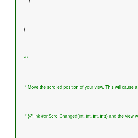
        } 
    } 
/**
     * Move the scrolled position of your view. This will cause a 
     * {@link #onScrollChanged(int, int, int, int)} and the view w