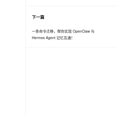
息提取
与 AI 智能体进行实时音视频通话
下一篇
从文本、图片、视频中提取结构化的属性信息
构建支持视频理解的 AI 音视频实时通话应用
t.diy 一步搞定创意建站
构建大模型应用的安全防护体系
一条命令迁移，帮你实现 OpenClaw 与
通过自然语言交互简化开发流程,全栈开发支持
通过阿里云安全产品对 AI 应用进行安全防护
Hermes Agent 记忆互通！