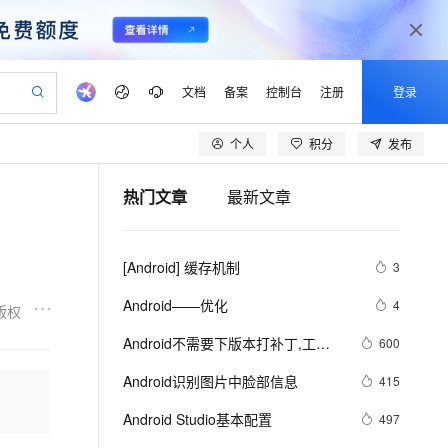
文档
备案
控制台
注册
登录
个人
积分
发布
验
作计划
器
AI 活动
专业服务
服务伙伴合作计划
开发者社区
加入我们
产品动态
服务平台百炼
阿里云 OPC 创新助力计划
热门文章
最新文章
一站式生成采购清单，支持单品或批量购买
io：打造专属 AI 语音助手
S产品伙伴计划（繁花）
峰会
CS
造的大模型服务与应用开发平台
一句话生成原生可编辑精美 PPT 文稿
AI 生产力先锋
Al MaaS 服务伙伴赋能合作
域名
博文
Careers
至高可申请百万元
Qwen3.8-Max 模型上线
开启高性价比 AI 编程新体验
弹性可伸缩的云计算服务
Qwen-Audio-3.0-Realtime 端到端实时语音角色扮演
输入一句话想法, 轻松生成专业的 PPT
先锋实践拓展 AI 生产力的边界
Token 补贴，五大权
计划
海大会
伙伴信用分合作计划
商标
问答
社会招聘
[Android] 缓存机制
3
益加速 OPC 成功
eek-V4-Pro
SS
一键部署幻兽帕鲁游戏服务器
飞天发布时刻
HOT
Open Search 向量检索版支
划
备案
电子书
校园招聘
pSeek-V4-Pro
视频创作，一键激活电商全链路生产力
稳定、安全、高性价比、高性能的云存储服务
一键购买专属联机服务器，轻松开启游戏
所见，即是所愿
持视频检索 Pipeline 功能
更多支持
Android——优化
4
版权
划
公司注册
镜像站
视频生成
语音识别与合成
专属 QwenPaw
漫剧工坊：一站式动画创作平台
AI 实训营
HOT
应用身份服务 (IDaaS)
Android不需要下版本打补丁,工
600
合作伙伴培训与认证
划
上云迁移
站生成，高效打造优质广告素材
全接入的云上超级电脑
从聊天伙伴进化为能主动干活的本地数字员工
快速生产连贯的高质量长漫剧
从基础到进阶，Agent 创客手把手教你
OpenClaw 管理能力上线
具：AndFix
lScope
我要反馈
e-1.1-T2V
Qwen3-TTS-Flash
Android识别图片中脸部信息
415
查询合作伙伴
n Alibaba Cloud ISV 合作
代维服务
建企业门户网站
10 分钟搭建微信、支付宝小程序
MaxCompute MaxFrame 提
畅细腻的高质量视频
离线语音合成大模型，多语言方言自适应，低延迟高稳定
创新加速
Android Studio基本配置
ope
登录合作伙伴管理后台
497
我要建议
站，无忧落地极速上线
以可视化方式快速构建移动和 PC 门户网站
国内短信简单易用，安全可靠，秒级触达，全球覆盖200+国家和地区。
高效部署网站，快速应用到小程序
供自动弹性内存功能