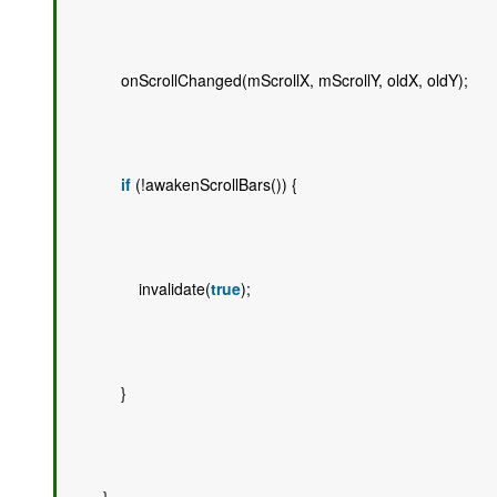
            onScrollChanged(mScrollX, mScrollY, oldX, oldY); 
if
 (!awakenScrollBars()) { 
                invalidate(
true
); 
            } 