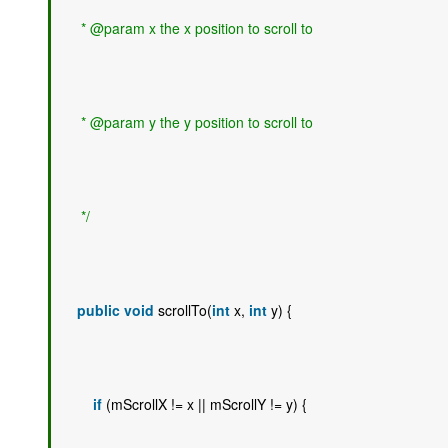
     * @param x the x position to scroll to
     * @param y the y position to scroll to
     */
public
void
 scrollTo(
int
 x, 
int
 y) { 
if
 (mScrollX != x || mScrollY != y) { 