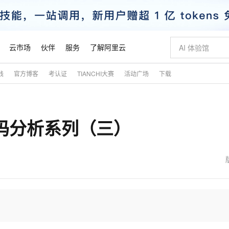
云市场
伙伴
服务
了解阿里云
践
官方博客
考认证
TIANCHI大赛
活动广场
下载
AI 特惠
数据与 API
成为产品伙伴
企业增值服务
最佳实践
价格计算器
AI 场景体
基础软件
产品伙伴合
阿里云认证
市场活动
配置报价
大模型
自助选配和估算价格
新方式
睿译宝，AI翻译排版一步到位
智启 AI 普惠权益
产品生态集成认证中心
企业支持计划
云上春晚
域名与网站
千问官方 MaaS 平台，为开发者和 Agent 而生，新用户赠送 1 亿 + tokens 额度
Qwen Aud
AI Coding
阿里云Maa
2026 阿里云
云服务器 E
为企业打
数据集
Windows
大模型认证
模型
NEW
NEW
er 源码分析系列（三）
交付可用成果
值低价云产品抢先购
上传文档即自动完成翻译和格式还原
至高享 1亿+免费 tokens，加速 Al 应用落地
提供智能易用的域名与建站服务
智能编程，一键
安全可靠、
产品生态伙伴
专家技术服务
云上奥运之旅
弹性计算合作
阿里云中企出
手机三要素
宝塔 Linux
全部认证
价格优势
有专属领域专家
GLM-5.2：长任务时代开源旗舰模型
阿里云 OPC 创新助力计划
千问大模型
即刻拥有 DeepS
AI 电商营销
对象存储 O
大模型
产品生态伙伴工作台
企业增值服务台
云栖战略参考
云存储合作计
云栖大会
身份实名认证
CentOS
训练营
推动算力普惠，释放技术红利
最高返9万
多领域专家智能体,一键组建 AI 虚拟交付团队
快速构建应用程序和网站，即刻迈出上云第一步
至高百万元 Token 补贴，加速一人公司成长
多元化、高性能、安全可靠的大模型服务
真正可用的 1M 上下文,一次完成代码全链路开发
轻松解锁专属 Dee
从图文生成到
云上的中国
数据库合作计
活动全景
短信
Docker
图片和
站式影视创作平台
Hermes Agent，打造自进化智能体
Token Plan 模型订阅计划
数字证书管理服务（原SSL证书）
5 分钟轻松部署
AI 广告创作
无影云电脑
企业成长
NEW
信息公告
看见新力量
云网络合作计
OCR 文字识别
JAVA
证享300元代金券
可视化编排打通从文字构思到成片全链路闭环
全托管，含MySQL、PostgreSQL、SQL Server、MariaDB多引擎
自主进化，持久记忆，越用越聪明
Qwen3.8-Max 首发尝鲜，限时加量 10 倍，夜间低至2折
实现全站HTTPS，呈现可信的WEB访问
图文、视频一
随时随地安
魔搭 Mode
Kimi-K3
HappyHors
NEW
loud
服务实践
官网公告
金融模力时刻
Salesforce O
版
发票查验
全能环境
Claude Code + GStack 打造工程团队
千问办公，限时限量积分加倍
Qoder
低代码高效构
AI 建站
短信服务
型
NEW
作计划
Kimi 最新旗舰模型，长程编程与推理利器
让文字生成流
计划
创新中心
魔搭 ModelSc
健康状态
理服务
让AI从“聊天伙伴”进化为能干活的“数字员工”
安装技能 GStack，拥有专属 AI 工程团队
你的AI工作搭子，覆盖日常办公高频场景
面向真实软件的智能体编程平台
0 代码专业建
客户案例
天气预报查询
操作系统
态合作计划