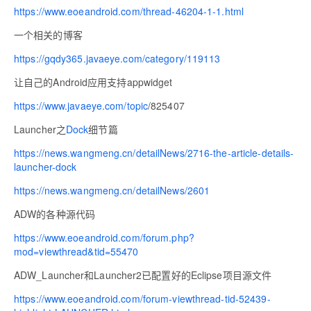
https://www.eoeandroid.com/thread-46204-1-1.html
一个相关的博客
https://gqdy365.javaeye.com/category/119113
让自己的Android应用支持appwidget
https://www.javaeye.com/
topic
/825407
Launcher之
Dock
细节篇
https://news.wangmeng.cn/detailNews/2716-the-article-details-
launcher-dock
https://news.wangmeng.cn/detailNews/2601
ADW的各种源代码
https://www.eoeandroid.com/forum.php?
mod=viewthread&tid=55470
ADW_Launcher和Launcher2已配置好的Eclipse项目源文件
https://www.eoeandroid.com/forum-viewthread-tid-52439-