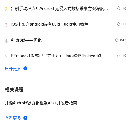
告别手动埋点！Android 无侵入式数据采集方案深度解
16
2
析
iOS上架之android设备uuid、udid使用教程
11
3
Android——优化
642
4
FFmpeg开发笔记（五十九）Linux编译ijkplayer的
10
5
Android平台so库
申请google android map api key
4
6
Android第二十期 - 微信的主体构架
651
7
相关课程
开源Android容器化框架Atlas开发者指南
Android布局变化时动画效果的现实(一)
514
8
查看更多
Android显示GIF动画完整示例(一)
744
9