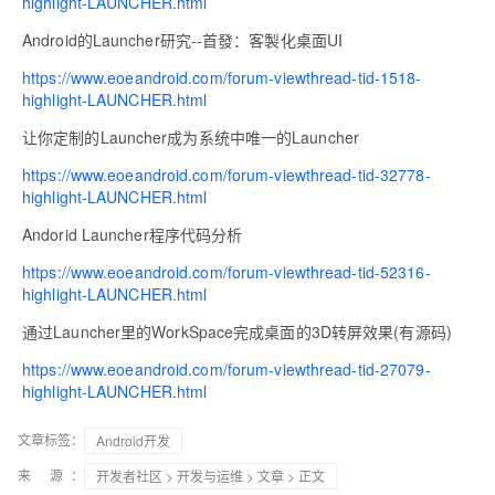
highlight-LAUNCHER.html
Android的Launcher研究--首發：客製化桌面UI
https://www.eoeandroid.com/forum-viewthread-tid-1518-
highlight-LAUNCHER.html
让你定制的Launcher成为系统中唯一的Launcher
https://www.eoeandroid.com/forum-viewthread-tid-32778-
highlight-LAUNCHER.html
Andorid Launcher程序代码分析
https://www.eoeandroid.com/forum-viewthread-tid-52316-
highlight-LAUNCHER.html
通过Launcher里的WorkSpace完成桌面的3D转屏效果(有源码)
https://www.eoeandroid.com/forum-viewthread-tid-27079-
highlight-LAUNCHER.html
文章标签：
Android开发
来 源：
开发者社区
>
开发与运维
>
文章
> 正文