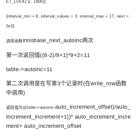
ET_LOCK(‘a’, 1800));
{interval_min = 8, interval_values = 3, interval_max = 17, next =
0x0}
innobase_next_autoinc两次
调用函数
第一次返回值((8-2)/9+1)*9+2=11
table->autoinc=11
第二次调用是在写第3个记录时(在write_row函数
中调用)
auto_increment_offset)/auto_
返回值为(((table->autoinc-
increment_increment+1))* auto_increment_incre
ment+ auto_increment_offset