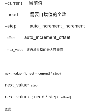
–current 当前值
–need 需要自增值的个数
–step auto_increment_increment
auto_increment_offset
–offset
–max_value 该自增类型的最大可能值
next_value=(|offset – current| / step)
next_value
*=step
next_value
need * step
+=(
+offset)
因此