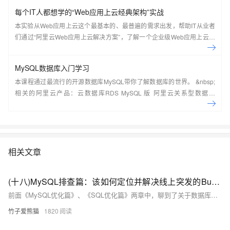
每个IT人都想学的“Web应用上云经典架构”实战
本实验从Web应用上云这个最基本的、最普遍的需求出发，帮助IT从业者
们通过“阿里云Web应用上云解决方案”，了解一个企业级Web应用上云的
常见架构，了解如何构建一个高可用、可扩展的企业级应用架构。
MySQL数据库入门学习
本课程通过最流行的开源数据库MySQL带你了解数据库的世界。 &nbsp;
相关的阿里云产品：云数据库RDS MySQL 版 阿里云关系型数据库
RDS（Relational Database Service）是一种稳定可靠、可弹性伸缩的在
线数据库服务，提供容灾、备份、恢复、迁移等方面的全套解决方案，彻
底解决数据库运维的烦恼。 了解产品详
情:&nbsp;https://www.aliyun.com/product/rds/mysql&nbsp;
相关文章
(十八)MySQL排查篇：该如何定位并解决线上突发的Bug与疑难杂症？
前面《MySQL优化篇》、《SQL优化篇》两章中，聊到了关于数据库性能优化的话题，而本文则再来聊一聊关于MySQL线上排查方面的话题。线上排查、性能优化等内容是面试过程中的“常客”，而对于线上遇到的“疑难杂症”，需要通过理性的思维去分析问题、排查问题、定位问题，最后再着手解决问题，同时，如果解决掉所遇到的问题或瓶颈后，也可以在能力范围之内尝试最优解以及适当考虑拓展性。
竹子爱熊猫
1820