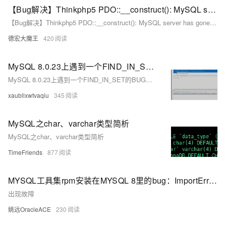
【Bug解决】Thinkphp5 PDO::__construct(): MySQL server has gone away解决办法
【Bug解决】Thinkphp5 PDO::__construct(): MySQL server has gone away解决办法
德宏大魔王
420
MySQL 8.0.23上遇到一个FIND_IN_SET的BUG(一）
MySQL 8.0.23上遇到一个FIND_IN_SET的BUG（一）
xaubllxwtvaqiu
345
MySQL之char、varchar类型简析
MySQL之char、varchar类型简析
TimeFriends
877
MYSQL工具集rpm安装在MYSQL 8里的bug：ImportError: No module named utilities.command.binlog_admin
出现故障
姚远OracleACE
230