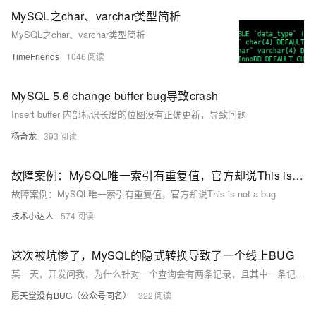
MySQL之char、varchar类型简析
MySQL之char、varchar类型简析
TimeFriends
1046
MySQL 5.6 change buffer bug导致crash
Insert buffer 内部标识长度的位图没有正确更新，导致问题
杨奇龙
393
故障案例：MySQL唯一索引有重复值，官方却说This is not a bug
故障案例：MySQL唯一索引有重复值，官方却说This is not a bug
技术小达人
574
这次被坑惨了，MySQL的隐式转换导致了一个线上BUG
某一天，开发问我，为什么针对一个查询会有两条记录，且其中一条记录并不符合条件select * from tablea where xxno = 170325171202362928;xxno为 170325171202362928 和 170325171202362930的都出现在结果中。 一个等值查询为什么会有另外一个不同值的记录查询出来呢？ 我们一起来看看究竟！
愿天堂没有BUG（公众号同名）
322