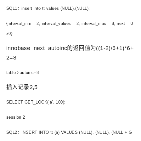
SQL1：insert into tt values (NULL),(NULL);
{interval_min = 2, interval_values = 2, interval_max = 8, next = 0
x0}
innobase_next_autoinc的返回值为((1-2)/6+1)*6+
2=8
table->autoinc=8
插入记录2,5
SELECT GET_LOCK(‘a’, 100);
session 2
SQL2：INSERT INTO tt (a) VALUES (NULL), (NULL), (NULL + G