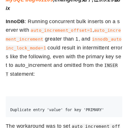
ix
InnoDB
: Running concurrent bulk inserts on a s
erver with
,
auto_increment_offset=1
auto_incre
greater than 1, and
ment_increment
innodb_auto
could result in intermittent error
inc_lock_mode=1
s like the following, even with the primary key se
t to auto_increment and omitted from the
INSER
statement:
T
Duplicate entry '
value
' for key 'PRIMARY'
The workaround was to set
auto_increment_off