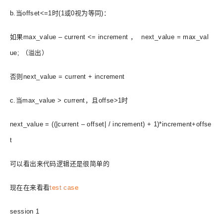
b.当offset<=1时(1或0视为等同)：
如果max_value – current <= increment ， next_value = max_val
ue; （溢出）
否则next_value = current + increment
c.当max_value > current，且offse>1时
next_value = ((|current – offset| / increment) + 1)*increment+offse
t
可以看出来代码逻辑还是很简单的
现在在来看看
test case
session 1