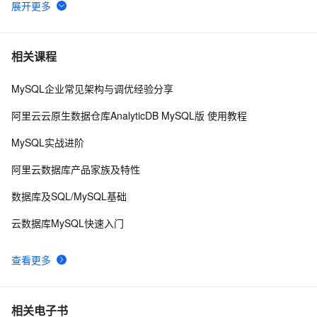
mySQL 使用通配符模糊查询
572
6
【阿里云新品发布·周刊】第11期：云数据库 MySQL 8.0 
4
7
相关课程
重磅发布，更适合企业使用场景的RDS数据库
MySQL企业常见架构与调优经验分享
mysql 状态访问方法
495
8
阿里云云原生数据仓库AnalyticDB MySQL版 使用教程
Java必学MySQL数据库应用场景
395
9
MySQL实战进阶
Mysql笔记--常用命令
453
10
阿里云数据库产品家族及特性
数据库及SQL/MySQL基础
云数据库MySQL快速入门
查看更多
相关电子书