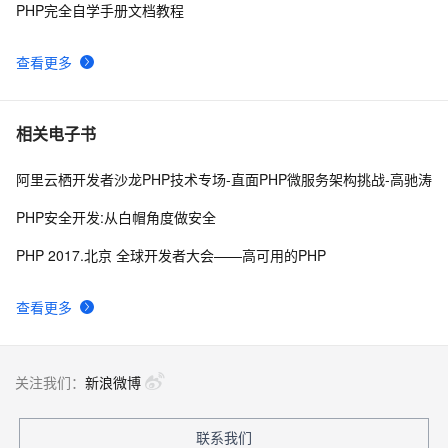
PHP完全自学手册文档教程
跟我学习php数组常用函数-下篇
629
9
查看更多
PHP面向对象之方法重写
666
10
相关电子书
阿里云栖开发者沙龙PHP技术专场-直面PHP微服务架构挑战-高驰涛
PHP安全开发:从白帽角度做安全
PHP 2017.北京 全球开发者大会——高可用的PHP
查看更多
关注我们：
新浪微博
联系我们