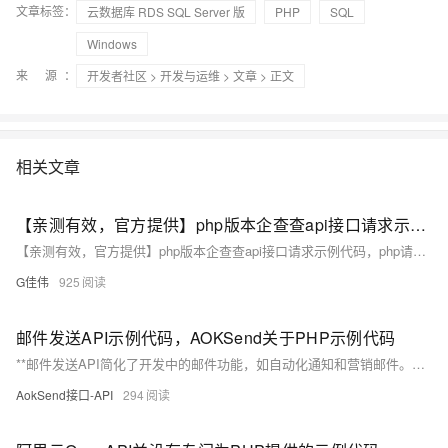
文章标签：
云数据库 RDS SQL Server 版
PHP
SQL
Windows
来 源：
开发者社区
>
开发与运维
>
文章
> 正文
相关文章
【亲测有效，官方提供】php版本企查查api接口请求示例代码，php请求企查查api接口，thinkphp请求企查查api接口
【亲测有效，官方提供】php版本企查查api接口请求示例代码，php请求企查查api接口，thinkphp请求企查查api接口
G佳伟
925
​邮件发送API示例代码，AOKSend关于PHP示例代码
**邮件发送API简化了开发中的邮件功能，如自动化通知和营销邮件。常见示例包括SendGrid和Mailgun的Python代码。AOKSend在PHP中的使用示例展示了如何使用Guzzle库发送邮件，其特点包括高可靠性、易于集成和强大功能。通过API，开发者能高效、可靠地发送大规模邮件。**
AokSend接口-API
294