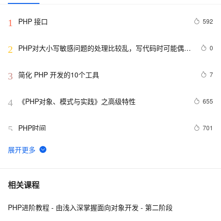
PHP 接口
592
1
PHP对大小写敏感问题的处理比较乱，写代码时可能偶尔
0
2
出问题，所以这里总结一下。以便用到的出现错误
简化 PHP 开发的10个工具
7
3
《PHP对象、模式与实践》之高级特性
655
4
PHP时间
701
5
**PHP删除数组中特定元素的两种方法array_splice()和
3
6
unset()
PHP设计模式：单例模式
694
7
相关课程
PHP进阶教程 - 由浅入深掌握面向对象开发 - 第二阶段
php 的函数参数值类型限定
519
8