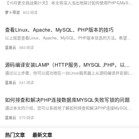
【10月更文挑战第21天】 本文将深入浅出地探讨如何使用PHP与MySQL构建一个动态网站，从环境搭建到项目部署，全程实战演示。无论你是编程新手还是希望巩固Web开发技能的老手，都能在这篇文章中找到实用的技巧和启发。我们将一起探索如何通过PHP处理用户请求，利用MySQL存储数据，并最终呈现动态内容给用户，打造属于自己的在线平台。 ####
萝卜带泥
803
查看Linux、Apache、MySQL、PHP版本的技巧
以上就是查看Linux、Apache、MySQL、PHP版本信息的方法。希望这些信息能帮助你更好地理解和使用你的LAMP技术栈。
蓝易云
683
源码编译安装LAMP（HTTP服务，MYSQL ,PHP，以及bbs论坛）
通过以上步骤，你可以成功地在一台Linux服务器上从源码编译并安装LAMP环境，并配置一个BBS论坛（Discuz!）。这些步骤涵盖了从安装依赖、下载源代码、配置编译到安装完成的所有细节。每个命令的解释确保了过程的透明度，使即使是非专业人士也能够理解整个流程。
蓝易云
541
如何排查和解决PHP连接数据库MYSQL失败写锁的问题
通过本文的介绍，您可以系统地了解如何排查和解决PHP连接MySQL数据库失败及写锁问题。通过检查配置、确保服务启动、调整防火墙设置和用户权限，以及识别和解决长时间运行的事务和死锁问题，可以有效地保障应用的稳定运行。
蓝易云
570
热门文章
最新文章