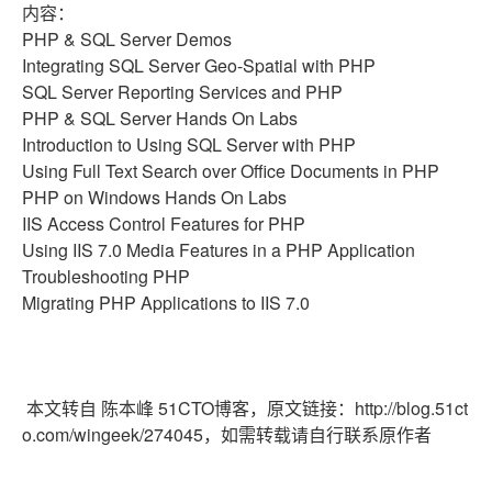
内容：
PHP & SQL Server Demos
Integrating SQL Server Geo-Spatial with PHP
SQL Server Reporting Services and PHP
PHP & SQL Server Hands On Labs
Introduction to Using SQL Server with PHP
Using Full Text Search over Office Documents in PHP
PHP on Windows Hands On Labs
IIS Access Control Features for PHP
Using IIS 7.0 Media Features in a PHP Application
Troubleshooting PHP
Migrating PHP Applications to IIS 7.0
本文转自 陈本峰 51CTO博客，原文链接：http://blog.51ct
o.com/wingeek/274045，如需转载请自行联系原作者