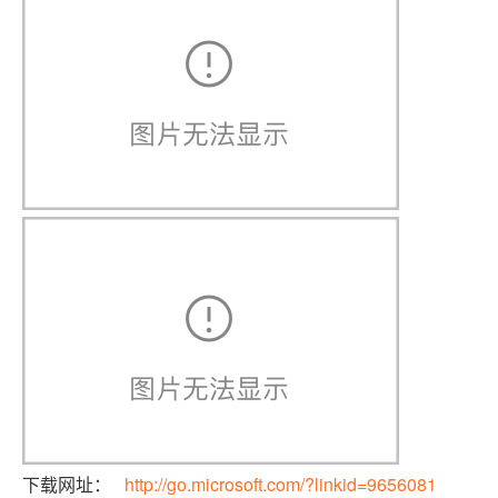
下载网址：
http://go.microsoft.com/?linkid=9656081