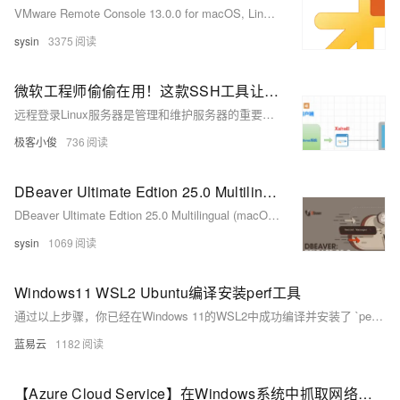
VMware Remote Console 13.0.0 for macOS, Linux, Windows - vSphere 虚拟机控制台的桌面客户端
sysin
3375
微软工程师偷偷在用！这款SSH工具让Windows操控CentOS比Mac还优雅!
远程登录Linux服务器是管理和维护服务器的重要手段，尤其在远程办公、云服务管理等场景中不可或缺。通过工具如XShell，用户可以方便地进行远程管理。SSH协议确保了数据传输的安全性，命令行界面提高了操作效率。配置XShell连接CentOS时，需确保Linux系统开启sshd服务和22端口，并正确设置主机地址、用户名和密码。此外，调整字体和配色方案可优化使用体验，解决中文显示问题。
极客小俊
736
DBeaver Ultimate Edtion 25.0 Multilingual (macOS, Linux, Windows) - 通用数据库工具
DBeaver Ultimate Edtion 25.0 Multilingual (macOS, Linux, Windows) - 通用数据库工具
sysin
1069
Windows11 WSL2 Ubuntu编译安装perf工具
通过以上步骤，你已经在Windows 11的WSL2中成功编译并安装了 `perf`工具。尽管在WSL2中可能会遇到一些限制，但大部分基本性能分析功能应当可以正常使用。使用 `perf`进行性能分析，可以帮助你更好地理解和优化系统及应用程序的性能。
蓝易云
1182
【Azure Cloud Service】在Windows系统中抓取网络包 ( 不需要另外安全抓包工具）