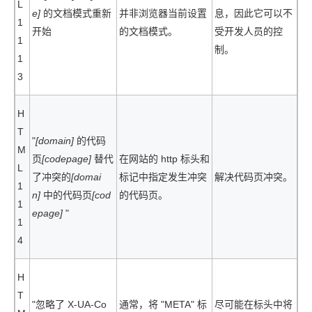
L
e]
的文档模式重新
并非浏览器当前设置
息，因此它可以不
1
开始
的文档模式。
受开发人员的控
1
制。
1
3
H
T
"
[domain]
的代码
M
页
[codepage]
替代
在网站的 http 标头和
L
了冲突的
[domai
标记中指定发生冲突
解决代码页冲突。
1
n]
中的代码页
[cod
的代码页。
1
epage]
"
1
4
H
T
"忽略了 X-UA-Co
通常，将 "META" 标
尽可能在标头中将