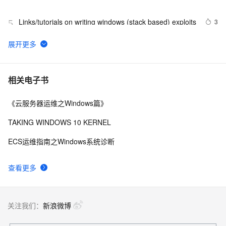
Links/tutorials on writing windows (stack based) exploits
3
5
windows解决SpringBoot启动时：APPLICATION 
10
6
FAILED TO START
腾讯START云游戏开启不限量测试，支持MacOS和
4
7
相关电子书
Windows
《云服务器运维之Windows篇》
《101 Windows Phone 7 Apps》读书笔记-
3
8
PASSWORDS & SECRETS
TAKING WINDOWS 10 KERNEL
背水一战 Windows 10 (48) - 控件（集合类）: FlipView
8
9
ECS运维指南之Windows系统诊断
Windows Phone开发（4）：框架和页
713
10
查看更多
关注我们：
新浪微博