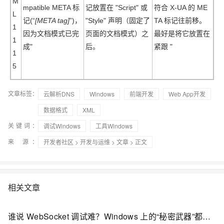
M
mpatible META 标
记放置在 "Script" 或
符合 X-UA 的 ME
L
记(“
[META tag]
”)，
"Style" 声明（固定了
TA 标记往前移。
1
因为文档模式已完
页面的文档模式）之
最好是将它放置在
1
成"
后。
紧跟 "
1
5
文章标签：
云解析DNS
Windows
前端开发
Web App开发
数据格式
XML
关键词：
调试Windows
工具Windows
来 源：
开发者社区
>
开发与运维
>
文章
> 正文
相关文章
谁说 WebSocket 调试难？Windows 上的“秘密武器”都在这儿，速占先机