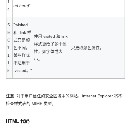
1
ed here]
"
4
S
":visited
E
和 :link 样
使用 visited 和 link
C
式只是颜
样式更改了多个属
7
色不同。
只更改颜色属性。
性，如字体或大
1
某些样式
小。
1
不适用于
5
:visited。"
注意
对于用户信任的安全区域中的网站，Internet Explorer 将不
检查样式表的 MIME 类型。
HTML 代码