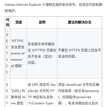
indows Internet Explorer 9 强制实施的安全条件，如混合内容和跟
踪保护。
代
消息
说明
建议的解决办法
码
S
E
"HTTPS
安全超文本传输协
C
安全受到
议 (HTTPS) 页面包
不要在 HTTPS 页面上包含不
7
[name of
含不安全（混合）
安全的内容。
1
resourc
内容。
1
e]
威胁"
1
S
由 URL 指定的 Jav
添加 JavaScript 文件的正确
E
"
[URL]
的
aScript 文件的 HT
内容类型（如文本/javascrip
C
脚本因 mi
TP 响应标头具有
t、应用程序/javascript
7
me 类型
"X-Content-Type-
等），有关详细信息以及内