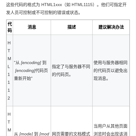
这些代码的格式为 HTML1xxx（如 HTML1115）。他们可指定开
发人员可控制或不可控制的错误或状态。
代
消息
描述
建议解决办法
码
H
T
M
"从
[encoding]
到
使用与服务器相同
L
指定了与服务器不同
[encoding]
代码页
的代码页以避免出
1
的代码页。
重新开始"
现消息。
1
1
2
H
T
当用户从其他页面
M
从
[mode]
到
[mod
网页需要的文档模式
浏览时会出现该消