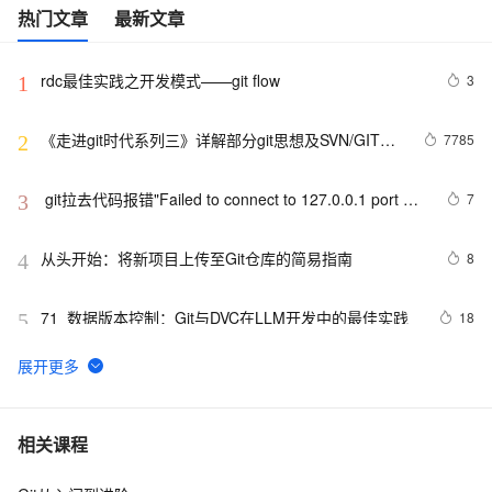
AI
媲
音
从文本、图片
热门文章
最新文章
应
美
视
用
235B
频
超
模
通
强
依托云原生高可用架构,实现
rdc最佳实践之开发模式——git flow
3
1
型
话
辅
10
助，
用1%尺寸在特定领
构建支持
分
Bolt.diy
《走进git时代系列三》详解部分git思想及SVN/GIT命
7785
2
钟
即
一
构
令对比解析
在
刻
步
建
 git拉去代码报错"Failed to connect to 127.0.0.1 port 
7
3
聊
拥
搞
大
天
有
定
模
31181: Connection refused"
系
DeepSeek-
创
型
从头开始：将新项目上传至Git仓库的简易指南
8
4
统
R1
意
应
中
满
建
用
增
血
站
的
71_数据版本控制：Git与DVC在LLM开发中的最佳实践
18
5
加
版
安
通过自然语言
一
全
多种方案随心选，轻松解
git使用
536
个
防
6
AI
护
助
体
git checkout 切 commit
13
7
相关课程
手
系
在企业官网、通讯软件中为客
通过阿里