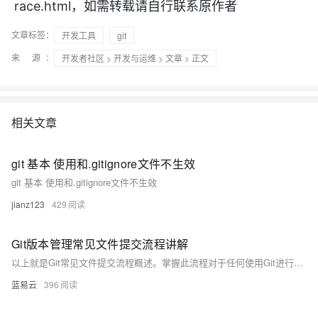
ModelScope
用
T2V
ASR
报
race.html，如需转载请自行联系原作者
蓝
千
伴
Agentic
上
站
据
告
能
态
据
SSL
务
AI
查
凌
问
培
Database 发
奥
库
平
Salesforce
小
Qoder
库
证
迁移与运维管理
实
办
询
文章标签：
解
开发工具
git
OA
研
办
训
布
运
合
文戏情感细腻
支持中英
台
On
CN
PolarDB
高
书
践
程
公
决
究
公，
与
之
作
PAI
Alibaba
专有云
基于千问大模型等，
100%兼容MyS
来 源：
校
开发者社区
>
开发与运维
>
文章
> 正文
快
序
电
AI智能应用
方
报
限
认
旅
计
堡
Cloud
创
大
递
合
子
案
告
时
证
模
划
垒
Consulting
新
一站式AI开发、训练和推
云
容
物
智
合
云
免
型
作
大
AI
大模
与
限
机
Partner 合
中
原
器
流
能
同
查
栖
费
云
白
量
模
模
应
型原
作计划
心
云
生
服
查
客
询
战
试
网
防
相关文章
皮
积
板
云
解
型
用
生应
大
务
畅
询
服
合
略
用
络
火
书
AI
分
建
工
析
数
Kubernetes
服
构
用
捷
作
参
自动承接线索
新
合
墙
大
加
站
开
DNS
据
版
通
务
建
伙
git 基本 使用和.gitignore文件不生效
考
老
作
模
倍
物
企
计
ACK
覆盖公网/内网、递归/权威
主
Qoder
千
伴
同
定
计
型
NEW
git 基本 使用和.gitignore文件不生效
Tableau
算
业
提供一站式管理容
云
AI
机
问
HOT
享
制
划
科
销
你的AI工作搭子，
订阅
大
服
登
应
上
安
办
jianz123
429
活
建
研
售
最高领取价值200元试用
千
大
数
务
录
的
Salesforce
全
公
用
面向真实软件
站
合
与
万
动
AI空
问
模
据
MaxCompute
合
中
On
NEW
作
AI
服
小
中课
AI
型
开
Git版本管理常见文件提交流程讲解
面向分析的企业级Sa
作
国
模
Alibaba
万
产
务
智
堂在
平
服
AI
发
AI
伙
板
Cloud ISV
有
一站式A
以上就是Git常见文件提交流程概述。掌握此流程对于任何使用Git进行版本控制和协同工作项目团队成员都至关重要。
品
生
AI
线直
台-
务
ERP
生
治
看
应
伴
小
合作计划
无
免
态
建
播课
Token
平
产
理
见
蓝易云
396
管
程
用
界
伶
费
合
站
CRM
堂
Plan
台
力
平
新
理
序
鹊
试
作
及
低
（旗
百
NEW
先
台
成
力
后