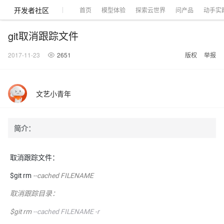
开发者社区
首页
模型体验
探索云世界
问产品
动手实
git取消跟踪文件
2017-11-23
2651
版权
举报
大模型
产品
解决方案
权益
定价
云市场
伙伴
服务
了解阿里云
产品动态
精
精选解决方案
普
产
精
成
售
为
AI
价
数
成
企
天
AI
配
基
产
阿
市
创
专
服
开
加
文艺小青年
千问AI平台
大模型
阿里云 OPC
选
惠
品
选
为
前
什
特
格
据
为
业
池
场
置
础
品
里
场
新
业
务
发
入
创新助力计
千问办公，解锁你的工作
千问官方 MaaS 平台
睿译宝，AI翻译排
Qwen Audio：打造专属 AI 语音助手
为企业打
一句话生成原生可编辑精美 PPT 文稿
NEW
NEW
Qwen3.8-
产
上
定
商
销
咨
么
惠
计
与
产
增
大
景
报
软
伙
云
活
加
服
伙
者
我
划
企业级Agent产品，直接交付可用成果
Max 模型上
上传文档即自动完成翻译和格式还原
Qwen-Audio-3.0-Realtime 端到端实时语音角色扮演
输入一句话想法, 轻松生成专业的 PPT
品
云
价
城
售
询
选
算
API
品
值
赛
体
价
件
伴
认
动
速
务
伴
社
们
简介：
线
至高可申
智
伙
择
器
伙
服
验
器
合
证
合
区
Agency Agents：拥有专属领域专家
GLM-5.2：长任务时代开源旗舰模型
即刻拥有 DeepSeek-V4-Pro
一键部
HOT
大模型
启
精选产品
精选解决方案
大
普
在
域
云
2026
上
请百万元
数
伴
阿
伴
务
作
作
多领域专家智能体,一键组建 AI 虚拟交付团队
Open
真正可用的 1M 上下文,一次完成代码全链路开发
轻松解锁专属 DeepSeek-V4-Pro
一键购买专属联机服务器，轻松开启游戏
了解云产品的定价详情
AI
模
惠
线
名
服
阿里
云
据
AI
网
AI
Windows
域
Careers
Token 补
里
计
计
取消跟踪文件：
Search 向量
普
自助选配和估算价格
一站式生成采
人工智能与机器学习
AI
型
上
服
与
务
云峰
场
集
Coding
站
算
名
分
产
企
大
博
云
HappyHorse 打造一站式影视创作平台
Hermes Agent，打造自进化智能体
5 分钟轻松部署
划
划
漫剧工坊：一站式动画创作平台
贴，五大
检索版支持
HOT
惠
服
云
务
网
器
会
景
宝塔
社
建
法
文本
图
语
$git rm
--cached FILENAME
智能编程，一键
销
品
业
模
文
云
视频检索
可视化编排打通从文字构思到成片全链路闭环
自主进化，持久记忆，越用越聪明
从聊天伙伴进化为能主动干活的本地数字员工
快速生产连贯的高质量长漫剧
权
手
权益加速
计算
互联网应用开发
务
官
站
ECS
组
Linux
商
会
设
大
伙
生
支
型
生成
片
音
Pipeline 功
益
阿里
阿
Al
上
价
机
平
方
合
标
招
取消跟踪目录：
提供智能易用的域名
安全可靠、弹性
OPC 成
赛
问
AI
伴
态
持
认
能
售
快速拥有专属 OpenClaw
Claude Code + GStack 打造工程团队
和
低代码高效构建企业门户网站
识
10 分钟搭建微信、支付宝小程序
云
里
MaaS
三
CentOS
至高享 1亿+免费 tok
大数据
台
力
购
容器
成
多
什
格
聘
答
电
集
计
证
功
MaaS
云
服务
让AI从“聊天伙伴”进化为能干活的“数字员工”
要
安装技能 GStack，拥有专属 AI 工程团队
以可视化方式快速构建移动和 PC 门户网站
备
高效部署网站，快速应用到小程序
后
视
别
$git rm
--cached FILENAME -r
百
荐
端
么
云
千
对
覆盖90
咨
本
优
商
成
划
Docker
应用身份服
产品
中
伙伴
素
案
校
阿
现代化应用
炼
小
是
开
电
问
象
Qwen3.8-
Kimi-
云服务器38元/年起，超