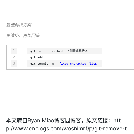
存储
服
频
与
询
全
营
认
管
势
务 (IDaaS)
伙伴
企
赋能
园
里
程
云
发
子
大
大
存
云
Max
K3
伙
专
部
务
生
销
合
证
JAVA
理
身
公
OpenClaw
计划
出
合作
招
模
云
安全
序
计
大
书
官
模
储
聚
网络与CDN
大模型服务与应用平台
伴
家
HOT
NEW
认
中
从图文生成到
成
成
份
司
型
管理能力上
（繁
海
聘
OPC
算
赛
方
型
OSS
AI
技
全
证
推动算力普惠，释放
心
自
伙
实
注
线
花）
大
Salesforce
镜
创
网络
轻
推
严
安全
术
大
稳定、安全、高
能
最佳解决方案：
AI
助
智能体时代全能旗舰模型
Kimi 最新旗舰模
管理和优化成本
伴
名
册
会
国际版订
技
入
像
销
新
模
训
量
荐
选
产
服
多元化、高性能、安
环
广
服
弹
信
认
型
阅
术
MaxCompute
门
站
助
可观测
练
应
返
售
权
HappyHorse-
Qwen3-
先清空，再加回来。
品
务
无
中间件
境
告
上
务
性
云
用
证
领
MaxFrame 提
学
力
营
用
现
益
1.1-
TTS-
数
生
影
伙
创
云
计
栖
分
友
先
供自动弹性内
习
计
Qwen3.7-
Deepseek-
上云与迁云
企
操
服
计
T2V
Flash
字
态
云
精选AI
数据库
在
作
短
迁
伴
我
算
大
合
盟
1
git rm -r --cached . #删除追踪状态
存功能
赛
划
Plus
v4-
业
作
务
划
证
伙
电
线
信
移
图文、视频一
合
会
作
天
稳
合
信
要
2
git add .
pro
企业出海
增
至高百万元 Token
系
器
书
伴
脑
AI
推荐新用户得奖励，单订单
服
大数据计算
让文字生成流
离线语音
作
计
域
定
3
作
git commit -m
"fixed untracked files"
Milvus 弹性
息
反
值
统
管
用
快速构建应用程序和网站，
OCR
代
务
随时随地安全接
能看、能想、能动手的多模
活
AI
最
计
划
可
伸缩功能新
Token
产
服
政企业务
计
公
馈
云
理
量
文字
维
旗舰 MoE 大模型
媒体服务
动
观
建
划
靠
佳
WordPress
增节点支持
Plan
品
务
工
云
工
服
加
识别
服
划
短
告
全
测
站
范围
实
HappyHorse-
Cosyvoi
模
生
台
单
数
开
务
速
务
信
更
我
企业服务与云通信
云
景
云
安
0 代码专业建
Ubuntu
Qwen3-
1.1-
V3-
型
态
发
服
践
据
物
（原
计
服
要
存
全
无
多
官
VL-
GLM-
I2V
Flash
订
伙
AI 原生数据
票
务
库
SSL
划
Tuya
务
高校专属算力普惠，学生认
建
储
域名与网站
合
Red
影
网
AI
企
支
Plus
5.2
安
阅
伴
库服务发布
查
魔
RDS
证
物联
云
新老同享
议
合
规
国内短信简单易
Hat
生
公
短
短
业
持
计
工
Agent 数据
验
全
书）
网平
搭
全托管，含MySQL、Postgr
上
图生视频，流
高表现力
作
终端用户计算
态
告
剧/
信
划
作
网关
成
我
免
视觉 Coding、空间感
1M上下文，专为长
台阿
分
SUSE
实现全站HTTPS，
春
云
计
合
ModelSco
漫
天
专
台
NEW
合
要
本文转自Ryan.Miao博客园博客，原文链接：htt
里云
析
人
长
晚
健
费
原
划
Serverless
作
剧
气
区
作
云原生数据
Qwen3.8-Max 
投
版
师
工
Qoder
康
生
计
p://www.cnblogs.com/woshimrf/p/git-remove-t
试
VPN
魔搭
AI助力短剧
Wan2.7-
Fun-
预
建
伙
库 PolarDB
云
诉
数
报
智
状
数
开发工具
面向真实软件的智能
划
服