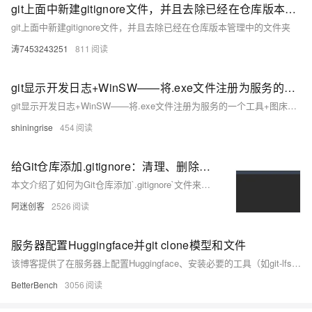
工
据
git上面中新建gitignore文件，并且去除已经在仓库版本管理中的文件夹
发
智
标
者
git上面中新建gitignore文件，并且去除已经在仓库版本管理中的文件夹
能
注
生
平
涛7453243251
811
态
台
机
解
PAI
器
决
git显示开发日志+WinSW——将.exe文件注册为服务的一个工具+图床PicGo+kubeconfig 多个集群配置 如何切换
学
AI Native 的
方
习
git显示开发日志+WinSW——将.exe文件注册为服务的一个工具+图床PicGo+kubeconfig 多个集群配置 如何切换
案
shiningrise
454
AI
大模型解决方
开
案
发
给Git仓库添加.gitignore：清理、删除、排除被Git误添加的临时文件
和
本文介绍了如何为Git仓库添加`.gitignore`文件来排除不需要跟踪的临时文件，并展示了如何删除已经被提交的临时文件缓存，以清理Git仓库中的不必要文件。
快
10
多
与
AI
速
分
模
AI
应
阿迷创客
2526
部
钟
态
智
用
署
微
数
能
解
服务器配置Huggingface并git clone模型和文件
Dify，
调：
据
体
决
高
让
信
进
方
该博客提供了在服务器上配置Huggingface、安装必要的工具（如git-lfs和huggingface_hub库）、登录Huggingface以及使用git clone命令克隆模型和文件的详细步骤。
效
0.6B
息
行
案
BetterBench
3056
搭
模
提
实
建
型
取
时