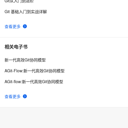
Git从入门到进阶
Git 如何将一个项目的代码放到一个新的仓库中，但不在
11
8
新的仓库中显示旧的提交记录
Git 基础入门到实战详解
成功解决git rebase问题：First, rewinding head to 
5
9
replay your work on top of it...
查看更多
【Git】Git报错：This repositorysize xxMB, exceeds 
3
10
1024.00 MB.
相关电子书
新一代高效Git协同模型
AGit-Flow:新一代高效Git协同模型
AGit-flow:新一代高效Git协同模型
查看更多