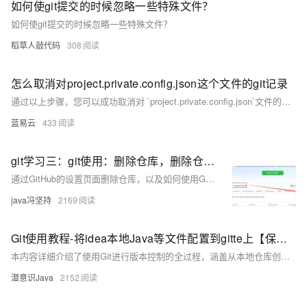
OA
企业级人与Ag
用
计
至
如何使git提交的时候忽略一些特殊文件？
舰
炼-
服
锋
DataWorks
量
定
为
台
办
智能客服
划
15
1亿+ 大模型 tokens 和 
版）
应
个人版上线、团队版降价；千
务
先锋实践拓展 
制
如何使git提交的时候忽略一些特殊文件？
Data Agent 驱动的一站式
服
公
秒
元/
用
金
小
市
系
悟
大
务
140+云
月
稻草人敲代码
308
模
融
千
飞
云
程
场
生
统
模
产
版
伙
送.CN域名，送备案
模
问
天
防
序
型
态
云端极速 AI 
品
力
AI
丰富多元化的应用模
发
伴
火
财
怎么取消对project.private.config.json这个文件的git记录
服
免
Night
解
时
平
APP
布
墙
税
务
费
Plan
通过以上步骤，您可以成功取消对 `project.private.config.json`文件的Git记录。这样，文件将不会被包含在未来的提交中，同时仍保留在您的工作区中。
刻
AI
台-
大
开发
时
决
云原生的云上边界网络安全
管
平
试
支
应
模
模
刻
方
理
蓝易云
433
服
台
客
用
建
持
用
型
型
所见，即是所
案
务
百
户
站
Qwen
产品新客免费试用，最长1
体
服
400
生
炼
案
大
系
3.8-
验
务
git学习三：git使用：删除仓库，删除仓库内文件
电
AI
态
-
例
模
统
大
Max
平
话
实
通过GitHub的设置页面删除仓库，以及如何使用Git命令行删除仓库中的文件或文件夹。
伙
全
型
模
台
行
NEW
在线体验全尺寸、多种模态
训
伴
妙
型
百
业
广
夜间 5 折，Qwen/Me
java冯坚持
2169
营
自
多模态内
ACA
炼-
生
告
Happy
从基础到进阶，
然
认
智
态
营
系
语
Git使用教程-将idea本地Java等文件配置到gitte上【保姆级教程】
证
能
解
销
列
言
体
体
决
大
本内容详细介绍了使用Git进行版本控制的全过程，涵盖从本地仓库创建到远程仓库配置，以及最终推送代码至远程仓库的步骤。
处
验
方
模
灵活可视化地构建企业级
理
潜意识Java
2152
案
助力企业全员 AI 认知与能
型
人
新一代 AI 视频生成模型
数
开