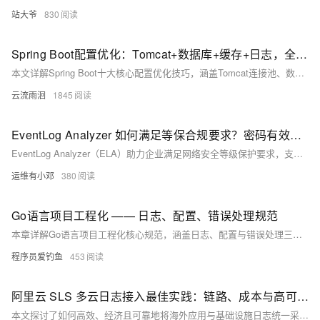
站大爷
830
Spring Boot配置优化：Tomcat+数据库+缓存+日志，全场景教程
本文详解Spring Boot十大核心配置优化技巧，涵盖Tomcat连接池、数据库连接池、Jackson时区、日志管理、缓存策略、异步线程池等关键配置，结合代码示例与通俗解释，助你轻松掌握高并发场景下的性能调优方法，适用于实际项目落地。
云流雨洄
1845
EventLog Analyzer 如何满足等保合规要求？密码有效期、产品日志保留、配置备份三大核心问题全面解答
EventLog Analyzer（ELA）助力企业满足网络安全等级保护要求，支持配置自动/手动备份、日志180天留存及密码策略管理，提升合规性与安全运营效率。
运维有小邓
380
Go语言项目工程化 —— 日志、配置、错误处理规范
本章详解Go语言项目工程化核心规范，涵盖日志、配置与错误处理三大关键领域。在日志方面，强调其在问题排查、性能优化和安全审计中的作用，推荐使用高性能结构化日志库zap，并介绍日志级别与结构化输出的最佳实践。配置管理部分讨论了配置分离的必要性，对比多种配置格式如JSON、YAML及环境变量，并提供viper库实现多环境配置的示例。错误处理部分阐述Go语言显式返回error的设计哲学，讲解标准处理方式、自定义错误类型、错误封装与堆栈追踪技巧，并提出按调用层级进行错误处理的建议。最后，总结各模块的工程化最佳实践，助力构建可维护、可观测且健壮的Go应用。
程序员爱钓鱼
453
阿里云 SLS 多云日志接入最佳实践：链路、成本与高可用性优化
本文探讨了如何高效、经济且可靠地将海外应用与基础设施日志统一采集至阿里云日志服务(SLS)，解决全球化业务扩展中的关键挑战。重点介绍了高性能日志采集Agent（iLogtail/LoongCollector）在海外场景的应用，推荐使用LoongCollector以获得更优的稳定性和网络容错能力。同时分析了多种网络接入方案，包括公网直连、全球加速优化、阿里云内网及专线/CEN/VPN接入等，并提供了成本优化策略和多目标发送配置指导，帮助企业构建稳定、低成本、高可用的全球日志系统。