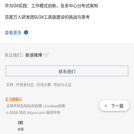
华为Git实践：工作模式创新，及多中心分布式架构
百度万人研发团队Git工具链建设的挑战与思考
查看更多
关注我们：
新浪微博
联系我们
文档
|
开发者社区
|
天池大赛
|
培训与认证
下一篇
法律声明及隐私权政策
|
Cookies政策
© 2009-现在 Aliyun.com 版权所有
增值电信业务经营许可证：
浙B2-20080101
域名注册服务机构许可：
浙D3-20210002
目录
浙公网安备 33010602009975号
浙B2-20080101-4