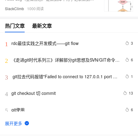
SlackClimb
1000
热门文章
最新文章
rdc最佳实践之开发模式——git flow
3
1
《走进git时代系列三》详解部分git思想及SVN/GIT命令对
6
2
比解析
 git拉去代码报错"Failed to connect to 127.0.0.1 port 
1
3
31181: Connection refused"
git checkout 切 commit
13
4
git使用
6
5
从头开始：将新项目上传至Git仓库的简易指南
7
6