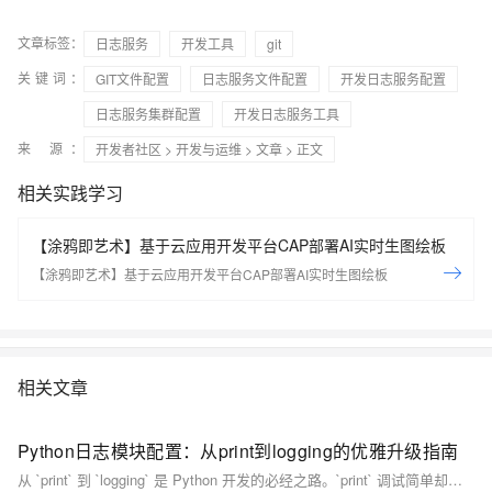
文章标签：
日志服务
开发工具
git
关键词：
GIT文件配置
日志服务文件配置
开发日志服务配置
日志服务集群配置
开发日志服务工具
来 源：
开发者社区
>
开发与运维
>
文章
> 正文
相关实践学习
【涂鸦即艺术】基于云应用开发平台CAP部署AI实时生图绘板
【涂鸦即艺术】基于云应用开发平台CAP部署AI实时生图绘板
相关文章
Python日志模块配置：从print到logging的优雅升级指南
从 `print` 到 `logging` 是 Python 开发的必经之路。`print` 调试简单却难维护，日志混乱、无法分级、缺乏上下文；而 `logging` 支持级别控制、多输出、结构化记录，助力项目可维护性升级。本文详解痛点、优势、迁移方案与最佳实践，助你构建专业日志系统，让程序“有记忆”。