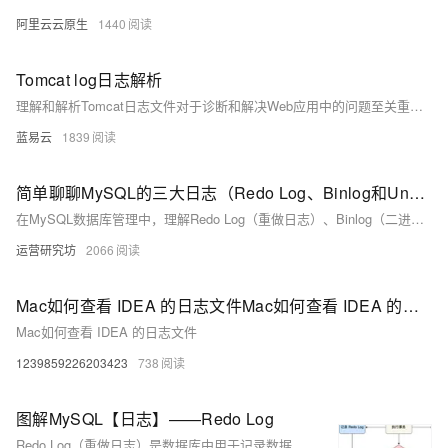
阿里云云原生
1440
Tomcat log日志解析
理解和解析Tomcat日志文件对于诊断和解决Web应用中的问题至关重要。通过分析 `catalina.out`、`localhost.log`、`localhost_access_log.*.txt`、`manager.log`和 `host-manager.log`等日志文件，可以快速定位和解决问题，确保Tomcat服务器的稳定运行。掌握这些日志解析技巧，可以显著提高运维和开发效率。
蓝易云
1839
简单聊聊MySQL的三大日志（Redo Log、Binlog和Undo Log）各有什么区别
在MySQL数据库管理中，理解Redo Log（重做日志）、Binlog（二进制日志）和Undo Log（回滚日志）至关重要。Redo Log确保数据持久性和崩溃恢复；Binlog用于主从复制和数据恢复，记录逻辑操作；Undo Log支持事务的原子性和隔离性，实现回滚与MVCC。三者协同工作，保障事务ACID特性。文章还详细解析了日志写入流程及可能的异常情况，帮助深入理解数据库日志机制。
运营研究坊
2066
Mac如何查看 IDEA 的日志文件Mac如何查看 IDEA 的日志文件
Mac如何查看 IDEA 的日志文件
1239859226203423
738
图解MySQL【日志】——Redo Log
Redo Log（重做日志）是数据库中用于记录数据页修改的物理日志，确保事务的持久性和一致性。其主要作用包括崩溃恢复、提高性能和保证事务一致性。Redo Log 通过先写日志的方式，在内存中缓存修改操作，并在适当时候刷入磁盘，减少随机写入带来的性能损耗。WAL（Write-Ahead Logging）技术的核心思想是先将修改操作记录到日志文件中，再择机写入磁盘，从而实现高效且安全的数据持久化。Redo Log 的持久化过程涉及 Redo Log Buffer 和不同刷盘时机的控制参数（如 `innodb_flush_log_at_trx_commit`），以平衡性能与数据安全性。