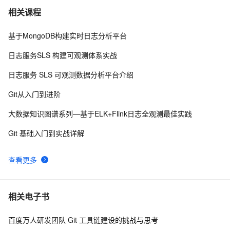
成功解决git rebase问题：First, rewinding head to 
3
7
相关课程
replay your work on top of it...
基于MongoDB构建实时日志分析平台
Git分支管理
9
8
日志服务SLS 构建可观测体系实战
Git设置分支保护实现CodeReview卡点
9
9
日志服务 SLS 可观测数据分析平台介绍
git status 中文乱码
9
10
Git从入门到进阶
大数据知识图谱系列—基于ELK+Flink日志全观测最佳实践
Git 基础入门到实战详解
查看更多
相关电子书
百度万人研发团队 Git 工具链建设的挑战与思考