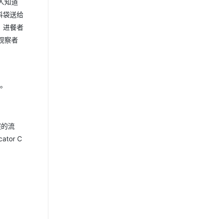
人知道
料袋送给
。进餐者
观察者
码。
程的流
or C