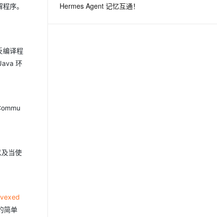
Hermes Agent 记忆互通！
解程序。
息提取
与 AI 智能体进行实时音视频通话
从文本、图片、视频中提取结构化的属性信息
构建支持视频理解的 AI 音视频实时通话应用
反编译程
t.diy 一步搞定创意建站
构建大模型应用的安全防护体系
va 环
通过自然语言交互简化开发流程,全栈开发支持
通过阿里云安全产品对 AI 应用进行安全防护
Commu
以及当使
/vexed
的简单