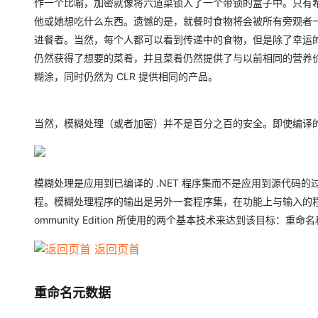
作一个比喻，加密就像将六道菜锁入了一个带锁的盒子中。只有希
他或她想吃什么东西。遗憾的是，就餐时食物将会被所有旁观者
进餐者。当然，每个人都可以看到传递中的食物，但是除了幸运
仍然获得了想要的菜肴，并且菜肴仍然提供了与以前相同的营养价
糊涂，同时仍然为 CLR 提供相同的产品。
当然，模糊处理（或者加密）并不是百分之百的安全。即使编译的
模糊处理是应用到已编译的 .NET 程序集而不是应用到源代码
程。模糊处理程序的输出是另外一套程序集，在功能上与输入的程序集
ommunity Edition 所使用的两个基本技术来达到该目标：
返回页首
重命名元数据