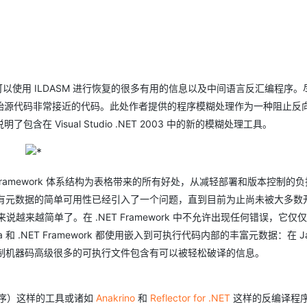
Deepseek-v4-pro
HappyHors
同享
万小智 AI 建站低至 15元/月
Qoder CN
AI 短剧/漫剧
云原生数据库 
快递物流查询
WordPress
成为服务伙
高校合作
点，立即开启云上创新
覆盖公网/内网、递归/权威、移动APP等全场景解析服务
送.CN域名，送备案服务码
基于千问大模型等，支持代码智能生成、研发智能问答
AI助力短剧
态智能体模型
旗舰 MoE 大模型，百万上下文与顶尖推理能力
图生视频，流
Ubuntu
服务生态伙伴
云工开物
企业应用
Works
Night Plan 支持 Qwen 3.8-Max
云原生大数据计算服务 MaxCompute
AI 办公
容器服务 Kub
NEW
GLM-5.2
Wan2.7-T
Red Hat
30+ 款产品免费体验
Data Agent 驱动的一站式 Data+AI 开发治理平台
夜间 5 折，Qwen/Meoo/TokenPlan 客户专享
面向分析的企业级SaaS模式云数据仓库
AI智能应用
提供一站式管
科研合作
视觉 Coding、空间感知、多模态思考等全面升级
1M上下文，专为长程任务能力而生
ERP
堂（旗舰版）
SUSE
以使用 ILDASM 进行恢复的很多有用的信息以及中间语言反汇编程序。
智能客服
CRM
始源代码非常接近的代码。此处作者提供的程序模糊处理作为一种阻止反
防护产品
2个月
自动承接线索
建站小程序
Visual Studio .NET 2003 中的新的模糊处理工具。
OA 办公系统
AI 应用构建
大模型原生
力提升
财税管理
模板建站
Qoder
大模型服务平台百炼-应用模版
HOT
NEW
面向真实软件
个人版上线、团队版降价；千问3.8-Max首发发尝鲜
丰富多元化的应用模版和解决方案
400电话
定制建站
T Framework 体系结构为表格带来的所有好处，从减轻部署和版本控制的
道所有元数据的简单可用性已经引入了一个问题，直到目前为止尚未被大多数
万有无界
大模型服务平台百炼-智能体
方案
广告营销
模板小程序
说越来越简单了。在 .NET Framework 中不允许出现任何错误，它仅
的模型效果
灵活可视化地构建企业级 Agent
定制小程序
 .NET Framework 都使用嵌入到可执行代码内部的丰富元数据：在 Ja
秒悟
人工智能平台 PAI
L)。比二进制机器码高级很多的可执行文件包含有可以被轻松破译的信息。
APP 开发
云端极速 AI 
新一代 AI 视频生成模型，深度适配广告营销等场景
AI Native 的算法工程平台，一站式完成建模、训练、推理服务部署
建站系统
反汇编程序）这样的工具或诸如
Anakrino
和
Reflector for .NET
这样的反编译程