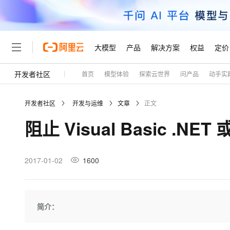
大模型
产品
解决方案
权益
定价
开发者社区
首页
模型体验
探索云世界
问产品
动手实
大模型
产品
解决方案
权益
定价
云市场
伙伴
服务
了解阿里云
精选产品
精选解决方案
普惠上云
产品定价
精选商城
成为销售伙伴
售前咨询
为什么选择阿里云
千问AI平台
开发者社区
开发与运维
文章
正文
了解云产品的定价详情
大模型服务平台百炼
睿译宝，AI翻译排版一
普惠上云 官方力荐
分销伙伴
在线服务
网站建设
什么是云计算
大
阻止 Visual Basic .N
大模型服务与应用平台
上传文档即自动完成翻译和
云服务器38元/年起，超
咨询伙伴
多端小程序
技术领先
云上成本管理
售后服务
轻量应用服务器
GLM-5.2：长任务时代
官方推荐返现计划
大模型
精选产品
精选解决方案
Salesforce 国际版订阅
稳定可靠
管理和优化成本
推荐新用户得奖励，单订单
销售伙伴合作计划
2017-01-02
1600
自助服务
友盟天域
安全合规
人工智能与机器学习
AI
文本生成
云数据库 RDS
Hermes Agent，打造
云工开物
无影生态合作计划
在线服务
观测云
分析师报告
自主进化，持久记忆，越用
高校专属算力普惠，学生认
计算
互联网应用开发
Qwen3.8-Max
HOT
Salesforce On Alibaba C
工单服务
Tuya 物联网平台阿里云
研究报告与白皮书
人工智能平台 PAI
快速拥有专属 OpenClaw
简介：
大模
Consulting Partner 合
大数据
容器
智能体时代全能旗舰模型
免费试用
短信专区
一站式AI开发、训练和推
蓝凌 OA
AI 大模型销售与服务生
现代化应用