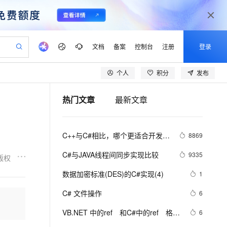
文档
备案
控制台
注册
登录
个人
积分
发布
验
作计划
器
AI 活动
专业服务
服务伙伴合作计划
开发者社区
加入我们
产品动态
服务平台百炼
阿里云 OPC 创新助力计划
热门文章
最新文章
一站式生成采购清单，支持单品或批量购买
可编辑精美 PPT 文稿
S产品伙伴计划（繁花）
峰会
CS
造的大模型服务与应用开发平台
Agency Agents：拥有专属领域专家
AI 生产力先锋
Al MaaS 服务伙伴赋能合作
域名
博文
Careers
PolarDB Agentic Database
至高可申请百万元
 轻松生成专业的 PPT
开启高性价比 AI 编程新体验
弹性可伸缩的云计算服务
先锋实践拓展 AI 生产力的边界
发布
多领域专家智能体,一键组建 AI 虚拟交付团队
Token 补贴，五大权
计划
海大会
伙伴信用分合作计划
商标
问答
社会招聘
C++与C#相比，哪个更适合开发大
8869
益加速 OPC 成功
帕鲁游戏服务器
SS
HappyHorse 打造一站式影视创作平台
飞天发布时刻
HOT
秒悟 Meoo CLI 支持一键部
划
备案
电子书
校园招聘
型游戏？
联机服务器，轻松开启游戏
视频创作，一键激活电商全链路生产力
稳定、安全、高性价比、高性能的云存储服务
所见，即是所愿
署项目至阿里云账号
可视化编排打通从文字构思到成片全链路闭环
更多支持
C#与JAVA线程间同步实现比较
9335
版权
划
公司注册
镜像站
视频生成
语音识别与合成
 智能体与工作流应用
漫剧工坊：一站式动画创作平台
AI 实训营
Flink OSS 支持
数据加密标准(DES)的C#实现(4)
1
合作伙伴培训与认证
划
上云迁移
站生成，高效打造优质广告素材
全接入的云上超级电脑
通过阿里云百炼高效搭建AI应用,助力高效开发
快速生产连贯的高质量长漫剧
从基础到进阶，Agent 创客手把手教你
AssumeRole 角色自定义
lScope
我要反馈
e-1.1-T2V
Qwen3-TTS-Flash
C# 文件操作
6
查询合作伙伴
n Alibaba Cloud ISV 合作
代维服务
建企业门户网站
10 分钟搭建微信、支付宝小程序
百炼 Qwen3.7-Flash 系列模
畅细腻的高质量视频
离线语音合成大模型，多语言方言自适应，低延迟高稳定
创新加速
VB.NET 中的ref　和C#中的ref　格式
ope
登录合作伙伴管理后台
6
我要建议
站，无忧落地极速上线
以可视化方式快速构建移动和 PC 门户网站
国内短信简单易用，安全可靠，秒级触达，全球覆盖200+国家和地区。
高效部署网站，快速应用到小程序
型发布
区别