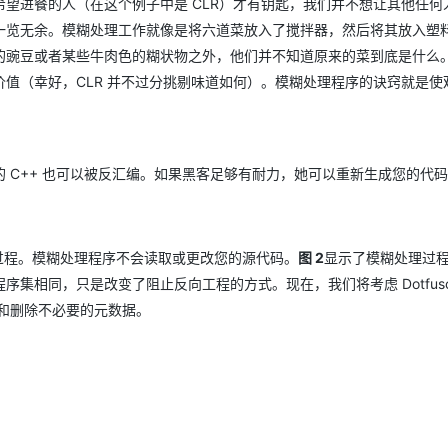
望进餐的人（在这个例子中是 CLR）才有钥匙，我们并不想让其他任何
一览无余。模糊处理工作就像是将六道菜放入了搅拌器，然后将其放入塑
的豌豆或者某些牛肉色的糊状物之外，他们并不知道原来的菜到底是什么
值（幸好，CLR 并不过分挑剔味道如何）。模糊处理程序的诀窍就是使
 C++ 也可以被反汇编。如果黑客足够有耐力，她可以重新生成您的代
的过程。模糊处理程序不会读取或更改您的源代码。
图 2
显示了模糊处理过
相同，只是改变了阻止反向工程的方式。现在，我们将考虑 Dotfuscat
重命名和删除不必要的元数据。