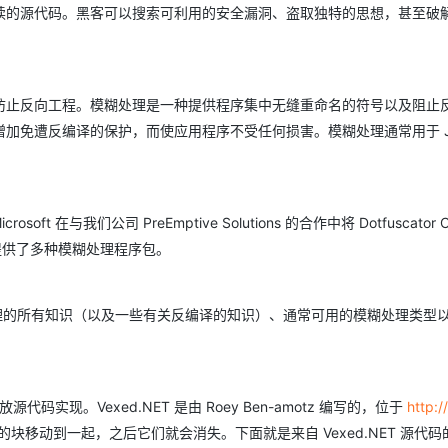
读的源代码。黑客可以搜索可利用的安全漏洞、盗取独特的思想，甚至破
AI 应用
10分钟微调：让0.6B模型媲美235B模
多模态数据信
型
依托云原生高可用架构,实现Dify私有化部署
用1%尺寸在特定领域达到大模型90%以上效果
防止反向工程。模糊处理是一种提供程序集中无缝重命名的符号以及阻止
一个 AI 助手
超强辅助，Bol
加免遭反编译的保护，而使应用程序不受任何损害。模糊处理通常用于 Ja
即刻拥有 DeepSeek-R1 满血版
在企业官网、通讯软件中为客户提供 AI 客服
。
多种方案随心选，轻松解锁专属 DeepSeek
在与我们公司 PreEmptive Solutions 的合作中将 Dotfuscator 
，我们的公司提供了多种模糊处理程序包。
将教您有关模糊处理的所有知识（以及一些有关反编译的知识）、通常可用的模糊处理类型
实现。Vexed.NET 是由 Roey Ben-amotz 编写的，位于
http:/
移动到一起，之后它们就会消失。下面就是来自 Vexed.NET 源代码