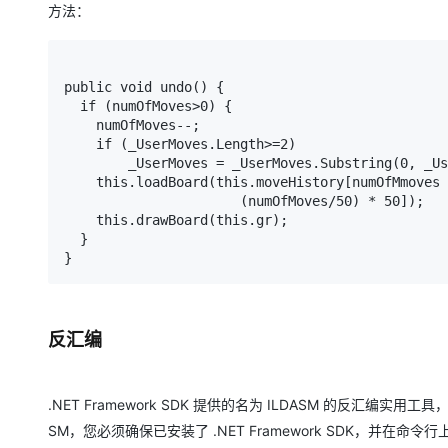
方法：
public void undo() {

  if (numOfMoves>0) {

    numOfMoves--;

    if (_UserMoves.Length>=2)

        _UserMoves = _UserMoves.Substring(0, _Us
    this.loadBoard(this.moveHistory[numOfMmoves 
                      (numOfMoves/50) * 50]);

    this.drawBoard(this.gr);

  }

反汇编
.NET Framework SDK 提供的名为 ILDASM 的反汇编实用工
SM，您必须确保已安装了 .NET Framework SDK，并在命