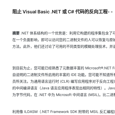
存储
天池大赛
Qwen3.7-Plus
云解析DNS
解决方案免费试用 新老
电子合同
最高领取价值200元试用
能看、能想、能动手的多模
安全
网络与CDN
阻止 Visual Basic .NET 或 C# 代码的反向工程- -
AI 算法大赛
畅捷通
大数据开发治理平台 Data
AI 产品 免费试用
网络
安全
云开发大赛
Qwen3-VL-Plus
Tableau 订阅
1亿+ 大模型 tokens 和 
可观测
入门学习赛
中间件
AI空中课堂在线直播课
摘要
.NET 体系结构的一个优势是：利用它构建的程序集包含了可
云防火墙
140+云产品 免费试用
在一个负面影响，即可以访问您的二进制文件的人可以恢复与原
上云与迁云
云原生的云上边界网络安全
产品新客免费试用，最长1
数据库
生态解决方案
方法。此外，他们还讨论了可用的不同类型的模糊处理技术，并说明了包含在 
大模型服务
企业出海
大模型ACA认证体验
大数据计算
助力企业全员 AI 认知与能
行业生态解决方案
千问AI平台-Token Plan
政企业务
媒体服务
开发者生态解决方案
到目前为止，您可能已经熟悉了元数据丰富的 Microsoft®.NE
企业服务与云通信
自说明的二进制文件所启用的丰富的 IDE 功能。您可能不知
千问AI平台-模型体验
AI 开发和 AI 应用解决
员所关注。为通用语言运行时 (CLR) 编写应用程序对于反向工程来
在线体验全尺寸、多种模态
域名与网站
的中间编译语言（Java 语言应用程序表现出相同的特性）。Java 和
Happy 系列大模型
终端用户计算
为字节代码，在 .NET 中为 Microsoft 中间语言 (MSI
Serverless
利用像 ILDASM（.NET Framework SDK 附带的 MSIL 
开发工具