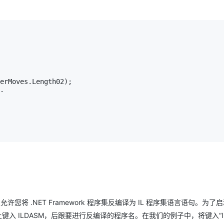
erMoves.Length02);

-

具，允许您将 .NET Framework 程序集反编译为 IL 程序集语言语句。为了启动
令行上键入 ILDASM，后跟要进行反编译的程序名。在我们的例子中，将键入“I