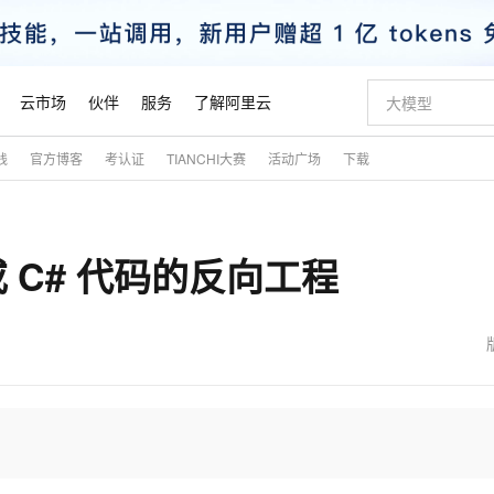
云市场
伙伴
服务
了解阿里云
践
官方博客
考认证
TIANCHI大赛
活动广场
下载
AI 特惠
数据与 API
成为产品伙伴
企业增值服务
最佳实践
价格计算器
AI 场景体
基础软件
产品伙伴合
阿里云认证
市场活动
配置报价
大模型
自助选配和估算价格
步到位
智启 AI 普惠权益
产品生态集成认证中心
企业支持计划
云上春晚
域名与网站
Qwen Audio：打造专属 AI 语音助手
千问官方 MaaS 平台，为开发者和 Agent 而生，新用户赠送 1 亿 + tokens 额度
一句话生成原生
AI Coding
阿里云Maa
2026 阿里云
云服务器 E
为企业打
数据集
Windows
大模型认证
模型
NEW
NEW
ET 或 C# 代码的反向工程
格式还原
值低价云产品抢先购
至高享 1亿+免费 tokens，加速 Al 应用落地
提供智能易用的域名与建站服务
Qwen-Audio-3.0-Realtime 端到端实时语音角色扮演
输入一句话想法,
智能编程，一键
安全可靠、
产品生态伙伴
专家技术服务
云上奥运之旅
弹性计算合作
阿里云中企出
手机三要素
宝塔 Linux
全部认证
价格优势
开源旗舰模型
即刻拥有 DeepSeek-V4-Pro
阿里云 OPC 创新助力计划
千问大模型
一键部署幻兽
AI 电商营销
对象存储 O
大模型
产品生态伙伴工作台
企业增值服务台
云栖战略参考
云存储合作计
云栖大会
身份实名认证
CentOS
训练营
推动算力普惠，释放技术红利
最高返9万
真正可用的 1M 上下文,一次完成代码全链路开发
快速构建应用程序和网站，即刻迈出上云第一步
轻松解锁专属 DeepSeek-V4-Pro
至高百万元 Token 补贴，加速一人公司成长
多元化、高性能、安全可靠的大模型服务
一键购买专属
从图文生成到
云上的中国
数据库合作计
活动全景
短信
Docker
图片和
自进化智能体
5 分钟轻松部署专属 QwenPaw
Token Plan 模型订阅计划
数字证书管理服务（原SSL证书）
高效搭建 AI
AI 广告创作
无影云电脑
企业成长
NEW
HOT
信息公告
看见新力量
云网络合作计
OCR 文字识别
JAVA
越聪明
证享300元代金券
全托管，含MySQL、PostgreSQL、SQL Server、MariaDB多引擎
Qwen3.8-Max 首发尝鲜，限时加量 10 倍，夜间低至2折
实现全站 HTTPS，呈现可信的 Web 访问
从聊天伙伴进化为能主动干活的本地数字员工
图文、视频一
随时随地安
魔搭 Mode
Kimi-K3
HappyHors
NEW
loud
服务实践
官网公告
金融模力时刻
Salesforce O
版
发票查验
全能环境
Claude Code + GStack 打造工程团队
千问办公，限时限量积分加倍
Qoder
低代码高效构
AI 建站
短信服务
型
NEW
作计划
Kimi 最新旗舰模型，长程编程与推理利器
让文字生成流
计划
创新中心
魔搭 ModelSc
健康状态
理服务
让AI从“聊天伙伴”进化为能干活的“数字员工”
安装技能 GStack，拥有专属 AI 工程团队
你的AI工作搭子，覆盖日常办公高频场景
面向真实软件的智能体编程平台
0 代码专业建
客户案例
天气预报查询
操作系统
态合作计划