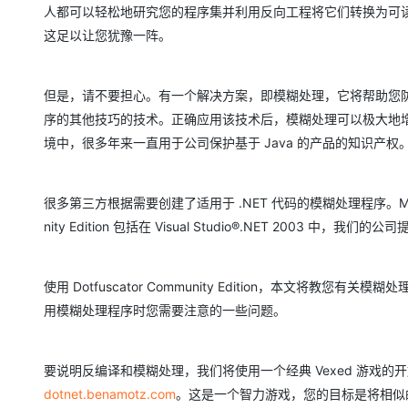
大模型解决方案
人都可以轻松地研究您的程序集并利用反向工程将它们转换为可
这足以让您犹豫一阵。
迁移与运维管理
快速部署 Dify，高效搭建 
专有云
但是，请不要担心。有一个解决方案，即模糊处理，它将帮助您
10 分钟在聊天系统中增加
序的其他技巧的技术。正确应用该技术后，模糊处理可以极大地增
境中，很多年来一直用于公司保护基于 Java 的产品的知识产权
很多第三方根据需要创建了适用于 .NET 代码的模糊处理程序。Microsoft 
nity Edition 包括在 Visual Studio®.NET 2003 中
使用 Dotfuscator Community Edition，本文
用模糊处理程序时您需要注意的一些问题。
要说明反编译和模糊处理，我们将使用一个经典 Vexed 游戏的开放源代码
dotnet.benamotz.com
。这是一个智力游戏，您的目标是将相似的块