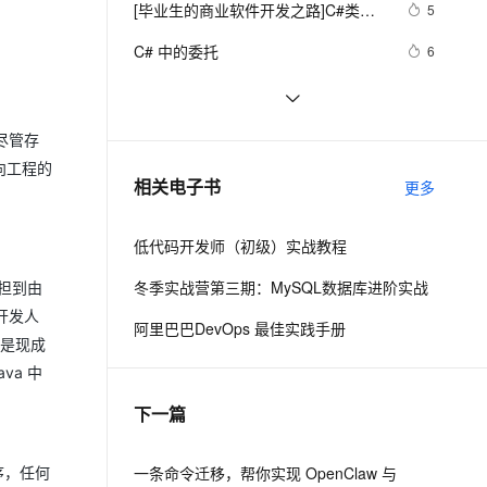
安全
[毕业生的商业软件开发之路]C#类型
我要投诉
e-1.1-I2V
Cosyvoice-V3-Flash
5
PolarDB
上云场景组合购
伴
Qoder CN V1.7.0 发布
成员样式
漫剧创作，剧本、分镜、视频高效生成
100%兼容MySQL、PostgreSQL，兼容Oracle，支持集中和分布式
覆盖90%+业务场景，专享组合折扣价
畅自然，细节丰富
高表现力语音合成大模型，语音克隆听感自然
VPN
C# 中的委托
6
ernetes 版 ACK
云聚AI 严选权益
云安全中心 AI BAS 智能自动
SSL 证书
C#中Abstract和Virtual
682
2V
Fun-ASR
，一键激活高效办公新体验
理容器应用的 K8s 服务
精选AI产品，从模型到应用全链提效
化模拟渗透攻击产品发布
文戏情感细腻自然，动作戏激烈拳拳到肉，实现更强表演能力
支持中英文自由切换，具备更强的噪声鲁棒性
堡垒机
C#异步编程(转)
636
尽管存
AI 用量加速计划
DataWorks ChatBI 会话支持
防火墙
向工程的
、识别商机，让客服更高效、服务更出色。
C# Win32控制台线程计时器代码示
新老同享，达量后返
上传临时文件分析
346
相关电子书
更多
例
主机安全
应用
低代码开发师（初级）实战教程
千问办公
NEW
AI 应用及服务市场
的智能体编程平台
一站式AI生产力平台
冬季实战营第三期：MySQL数据库进阶实战
负担到由
AI 应用
开发人
伶鹊
阿里巴巴DevOps 最佳实践手册
仅是现成
企业级人与Agent协作平台，接入和调度多个数字员工
智能客服平台，对话机器人、对话分析、智能外呼
大模型
va 中
大模型服务平台百炼 - 全妙
自然语言处理
下一篇
应用创作平台
多模态内容创作工具，已接入 DeepSeek
数据标注
机器学习
一条命令迁移，帮你实现 OpenClaw 与
序，任何