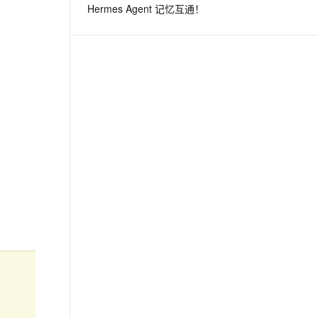
Hermes Agent 记忆互通！
息提取
与 AI 智能体进行实时音视频通话
从文本、图片、视频中提取结构化的属性信息
构建支持视频理解的 AI 音视频实时通话应用
t.diy 一步搞定创意建站
构建大模型应用的安全防护体系
通过自然语言交互简化开发流程,全栈开发支持
通过阿里云安全产品对 AI 应用进行安全防护