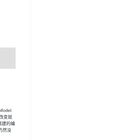
odel.
的改变就
术搭建的编
分仍然没