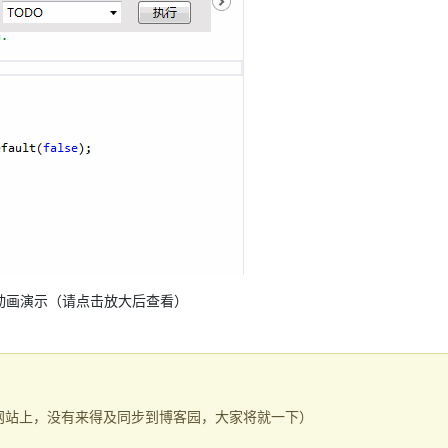
AI 应用
10分钟微调：让0.6B模型媲美235B模
多模态数据信
型
依托云原生高可用架构,实现Dify私有化部署
用1%尺寸在特定领域达到大模型90%以上效果
一个 AI 助手
超强辅助，Bol
即刻拥有 DeepSeek-R1 满血版
在企业官网、通讯软件中为客户提供 AI 客服
多种方案随心选，轻松解锁专属 DeepSeek
果动画演示（请点击放大后查看）
网站上，没有来得及同步到博客园，大家将就一下）