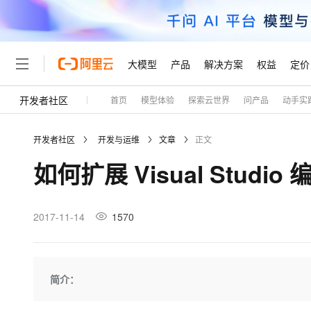
大模型
产品
解决方案
权益
定价
开发者社区
首页
模型体验
探索云世界
问产品
动手实
大模型
产品
解决方案
权益
定价
云市场
伙伴
服务
了解阿里云
精选产品
精选解决方案
普惠上云
产品定价
精选商城
成为销售伙伴
售前咨询
为什么选择阿里云
千问AI平台
开发者社区
开发与运维
文章
正文
了解云产品的定价详情
大模型服务平台百炼
千问办公，解锁你的工作
普惠上云 官方力荐
分销伙伴
在线服务
网站建设
什么是云计算
大
如何扩展 Visual Studio
大模型服务与应用平台
企业级Agent产品，直接
云服务器38元/年起，超
咨询伙伴
多端小程序
技术领先
云上成本管理
售后服务
轻量应用服务器
Agency Agents：拥
官方推荐返现计划
大模型
精选产品
精选解决方案
Salesforce 国际版订阅
稳定可靠
管理和优化成本
推荐新用户得奖励，单订单
销售伙伴合作计划
2017-11-14
1570
自助服务
友盟天域
安全合规
人工智能与机器学习
AI
文本生成
云数据库 RDS
HappyHorse 打造一
云工开物
无影生态合作计划
在线服务
观测云
分析师报告
高校专属算力普惠，学生认
计算
互联网应用开发
Qwen3.8-Max
HOT
Salesforce On Alibaba C
工单服务
Tuya 物联网平台阿里云
研究报告与白皮书
人工智能平台 PAI
快速拥有专属 OpenClaw
简介：
大模
Consulting Partner 合
大数据
容器
智能体时代全能旗舰模型
免费试用
短信专区
一站式AI开发、训练和推
蓝凌 OA
AI 大模型销售与服务生
现代化应用