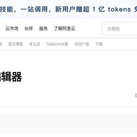
云市场
伙伴
服务
了解阿里云
践
官方博客
考认证
TIANCHI大赛
活动广场
下载
AI 特惠
数据与 API
成为产品伙伴
企业增值服务
最佳实践
价格计算器
AI 场景体
基础软件
产品伙伴合
阿里云认证
市场活动
配置报价
大模型
自助选配和估算价格
新方式
睿译宝，AI翻译排版一步到位
智启 AI 普惠权益
产品生态集成认证中心
企业支持计划
云上春晚
域名与网站
千问官方 MaaS 平台，为开发者和 Agent 而生，新用户赠送 1 亿 + tokens 额度
Qwen Aud
AI Coding
阿里云Maa
2026 阿里云
云服务器 E
为企业打
数据集
Windows
大模型认证
模型
NEW
NEW
 编辑器
交付可用成果
值低价云产品抢先购
上传文档即自动完成翻译和格式还原
至高享 1亿+免费 tokens，加速 Al 应用落地
提供智能易用的域名与建站服务
智能编程，一键
安全可靠、
产品生态伙伴
专家技术服务
云上奥运之旅
弹性计算合作
阿里云中企出
手机三要素
宝塔 Linux
全部认证
价格优势
有专属领域专家
GLM-5.2：长任务时代开源旗舰模型
阿里云 OPC 创新助力计划
千问大模型
即刻拥有 DeepS
AI 电商营销
对象存储 O
大模型
产品生态伙伴工作台
企业增值服务台
云栖战略参考
云存储合作计
云栖大会
身份实名认证
CentOS
训练营
推动算力普惠，释放技术红利
最高返9万
多领域专家智能体,一键组建 AI 虚拟交付团队
快速构建应用程序和网站，即刻迈出上云第一步
至高百万元 Token 补贴，加速一人公司成长
多元化、高性能、安全可靠的大模型服务
真正可用的 1M 上下文,一次完成代码全链路开发
轻松解锁专属 Dee
从图文生成到
云上的中国
数据库合作计
活动全景
短信
Docker
图片和
站式影视创作平台
Hermes Agent，打造自进化智能体
Token Plan 模型订阅计划
数字证书管理服务（原SSL证书）
5 分钟轻松部署
AI 广告创作
无影云电脑
企业成长
NEW
信息公告
看见新力量
云网络合作计
OCR 文字识别
JAVA
证享300元代金券
可视化编排打通从文字构思到成片全链路闭环
全托管，含MySQL、PostgreSQL、SQL Server、MariaDB多引擎
自主进化，持久记忆，越用越聪明
Qwen3.8-Max 首发尝鲜，限时加量 10 倍，夜间低至2折
实现全站HTTPS，呈现可信的WEB访问
图文、视频一
随时随地安
魔搭 Mode
Kimi-K3
HappyHors
NEW
loud
服务实践
官网公告
金融模力时刻
Salesforce O
版
发票查验
全能环境
Claude Code + GStack 打造工程团队
千问办公，限时限量积分加倍
Qoder
低代码高效构
AI 建站
短信服务
型
NEW
作计划
Kimi 最新旗舰模型，长程编程与推理利器
让文字生成流
计划
创新中心
魔搭 ModelSc
健康状态
理服务
让AI从“聊天伙伴”进化为能干活的“数字员工”
安装技能 GStack，拥有专属 AI 工程团队
你的AI工作搭子，覆盖日常办公高频场景
面向真实软件的智能体编程平台
0 代码专业建
客户案例
天气预报查询
操作系统
态合作计划