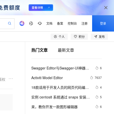
文档
备案
控制台
注册
登录
个人
积分
发布
验
作计划
器
AI 活动
专业服务
服务伙伴合作计划
开发者社区
加入我们
产品动态
服务平台百炼
阿里云 OPC 创新助力计划
热门文章
最新文章
一站式生成采购清单，支持单品或批量购买
io：打造专属 AI 语音助手
S产品伙伴计划（繁花）
峰会
CS
造的大模型服务与应用开发平台
一句话生成原生可编辑精美 PPT 文稿
AI 生产力先锋
Al MaaS 服务伙伴赋能合作
域名
博文
Careers
至高可申请百万元
Qwen3.8-Max 模型上线
开启高性价比 AI 编程新体验
弹性可伸缩的云计算服务
Qwen-Audio-3.0-Realtime 端到端实时语音角色扮演
输入一句话想法, 轻松生成专业的 PPT
先锋实践拓展 AI 生产力的边界
Token 补贴，五大权
计划
海大会
伙伴信用分合作计划
商标
问答
社会招聘
Swagger Editor与Swagger-UI神器使
6
益加速 OPC 成功
eek-V4-Pro
SS
一键部署幻兽帕鲁游戏服务器
飞天发布时刻
HOT
Open Search 向量检索版支
划
备案
电子书
校园招聘
用
pSeek-V4-Pro
视频创作，一键激活电商全链路生产力
稳定、安全、高性价比、高性能的云存储服务
一键购买专属联机服务器，轻松开启游戏
所见，即是所愿
持视频检索 Pipeline 功能
更多支持
Activiti Model Editor
7637
版权
划
公司注册
镜像站
视频生成
语音识别与合成
专属 QwenPaw
漫剧工坊：一站式动画创作平台
AI 实训营
HOT
应用身份服务 (IDaaS)
18款适用于开发人员的网页代码编辑
4
合作伙伴培训与认证
划
上云迁移
站生成，高效打造优质广告素材
全接入的云上超级电脑
从聊天伙伴进化为能主动干活的本地数字员工
快速生产连贯的高质量长漫剧
从基础到进阶，Agent 创客手把手教你
OpenClaw 管理能力上线
器
lScope
我要反馈
e-1.1-T2V
Qwen3-TTS-Flash
实例 centos8 系统通过 snaps 安装
5
查询合作伙伴
n Alibaba Cloud ISV 合作
代维服务
建企业门户网站
10 分钟搭建微信、支付宝小程序
MaxCompute MaxFrame 提
markdown编辑器 typora 
畅细腻的高质量视频
离线语音合成大模型，多语言方言自适应，低延迟高稳定
创新加速
来，教你开发一款图形编辑器
ope
登录合作伙伴管理后台
6
我要建议
站，无忧落地极速上线
以可视化方式快速构建移动和 PC 门户网站
国内短信简单易用，安全可靠，秒级触达，全球覆盖200+国家和地区。
高效部署网站，快速应用到小程序
供自动弹性内存功能