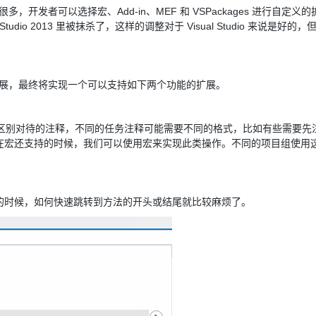
Deepseek-v4-pro
HappyHors
同享
万小智 AI 建站低至 15元/月
Qoder CN
AI 短剧/漫剧
云原生数据库 
 的途径有很多，开发者可以选择宏、Add-in、MEF 和 VSPackages 进行自定
快递物流查询
WordPress
成为服务伙
高校合作
点，立即开启云上创新
覆盖公网/内网、递归/权威、移动APP等全场景解析服务
送.CN域名，送备案服务码
基于千问大模型等，支持代码智能生成、研发智能问答
AI助力短剧
态智能体模型
旗舰 MoE 大模型，百万上下文与顶尖推理能力
图生视频，流
sual Studio 2013 里被抹杀了，这样的调整对于 Visual Studio 来说是好的
Ubuntu
服务生态伙伴
云工开物
企业应用
Works
Night Plan 支持 Qwen 3.8-Max
云原生大数据计算服务 MaxCompute
AI 办公
容器服务 Kub
NEW
GLM-5.2
Wan2.7-T
Red Hat
30+ 款产品免费体验
Data Agent 驱动的一站式 Data+AI 开发治理平台
夜间 5 折，Qwen/Meoo/TokenPlan 客户专享
面向分析的企业级SaaS模式云数据仓库
AI智能应用
提供一站式管
科研合作
视觉 Coding、空间感知、多模态思考等全面升级
1M上下文，专为长程任务能力而生
ERP
器的扩展，最终将实现一个可以支持如下两个功能的扩展。
堂（旗舰版）
SUSE
智能客服
CRM
防护产品
2个月
自动承接线索
建站小程序
 Studio 区别对待的注释，不同的任务注释可能需要不同的格式，比如有些需要
OA 办公系统
AI 应用构建
大模型原生
在宏还支持的时候，我们可以使用宏来实现此类操作。不同的项目组使用
力提升
财税管理
模板建站
Qoder
大模型服务平台百炼-应用模版
HOT
NEW
面向真实软件
个人版上线、团队版降价；千问3.8-Max首发发尝鲜
丰富多元化的应用模版和解决方案
400电话
定制建站
时候，如何快速跳转到方法的开头或结尾就比较麻烦了。
万有无界
大模型服务平台百炼-智能体
方案
广告营销
模板小程序
的模型效果
灵活可视化地构建企业级 Agent
定制小程序
秒悟
人工智能平台 PAI
APP 开发
云端极速 AI 
新一代 AI 视频生成模型，深度适配广告营销等场景
AI Native 的算法工程平台，一站式完成建模、训练、推理服务部署
建站系统