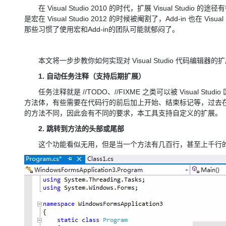
存储
天池大赛
Qwen3.7-Plus
云解析DNS
解决方案免费试用 新老
在 Visual Studio 2010 的时代，扩展 Visual Studio
电子合同
最高领取价值200元试用
能看、能想、能动手的多模
安全
是宏在 Visual Studio 2012 的时候被阉割了，Add-in 也在 Vi
网络与CDN
AI 算法大赛
畅捷通
那些习惯了使用宏和Add-in的团队可能就郁闷了。
大数据开发治理平台 Data
AI 产品 免费试用
网络
安全
云开发大赛
Qwen3-VL-Plus
Tableau 订阅
1亿+ 大模型 tokens 和 
可观测
入门学习赛
本文将一步步教你如何实现对 Visual Studio 代码编辑
中间件
AI空中课堂在线直播课
云防火墙
140+云产品 免费试用
1. 自动任务注释（支持后期扩展）
上云与迁云
云原生的云上边界网络安全
产品新客免费试用，最长1
数据库
生态解决方案
任务注释就是 //TODO、//FIXME 之类可以被 Visual
大模型服务
企业出海
大模型ACA认证体验
方法体，有些需要在代码行的前后加上开始、结束标记等，过去
大数据计算
助力企业全员 AI 认知与能
的方法不同，因此会有不同的要求，本工具支持自定义的扩展。
行业生态解决方案
千问AI平台-Token Plan
政企业务
媒体服务
2. 跳转到方法的头部或尾部
开发者生态解决方案
企业服务与云通信
这个功能看似无用，但是当一个方法有几百行，甚至上千行的
千问AI平台-模型体验
AI 开发和 AI 应用解决
在线体验全尺寸、多种模态
域名与网站
Happy 系列大模型
终端用户计算
Serverless
开发工具