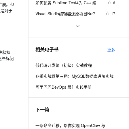
安全
如何配置 Sublime Text4为 C++ 编辑
我要投诉
e-1.1-I2V
Cosyvoice-V3-Flash
6
PolarDB
上云场景组合购
Milvus 弹性伸缩功能新增节
义的扩展。但
伴
器
漫剧创作，剧本、分镜、视频高效生成
100%兼容MySQL、PostgreSQL，兼容Oracle，支持集中和分布式
覆盖90%+业务场景，专享组合折扣价
点支持范围
畅自然，细节丰富
高表现力语音合成大模型，语音克隆听感自然
，但是对于
VPN
Visual Studio编辑器还原项目NuGet
17
提示某 NuGet 程序包还原失败:找不
ernetes 版 ACK
云聚AI 严选权益
AI 原生数据库服务发布
SSL 证书
Linux_服务器_04_vim编辑器的使用
2
2V
Fun-ASR
到“xxx”版本的程序包“xxx” 
，一键激活高效办公新体验
理容器应用的 K8s 服务
精选AI产品，从模型到应用全链提效
Agent 数据网关
文戏情感细腻自然，动作戏激烈拳拳到肉，实现更强表演能力
支持中英文自由切换，具备更强的噪声鲁棒性
堡垒机
如何使用 layui 的富文本编辑器组件？
4
AI 用量加速计划
云原生数据库 PolarDB
底层原理是什么？
防火墙
、识别商机，让客服更高效、服务更出色。
vi/vim编辑器详解
新老同享，达量后返
Agentic Database 发布
5
相关电子书
更多
先注释掉
主机安全
应用
这些标记
低代码开发师（初级）实战教程
千问办公
NEW
AI 应用及服务市场
的智能体编程平台
一站式AI生产力平台
冬季实战营第三期：MySQL数据库进阶实战
AI 应用
伶鹊
阿里巴巴DevOps 最佳实践手册
企业级人与Agent协作平台，接入和调度多个数字员工
智能客服平台，对话机器人、对话分析、智能外呼
大模型
大模型服务平台百炼 - 全妙
自然语言处理
下一篇
应用创作平台
多模态内容创作工具，已接入 DeepSeek
数据标注
机器学习
一条命令迁移，帮你实现 OpenClaw 与