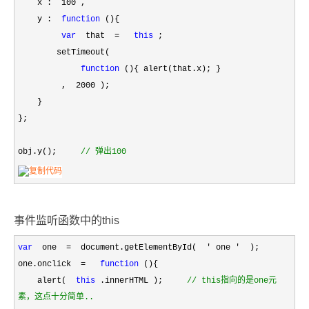
x :
100
,
y :
function
(){
var
that
=
this
;
setTimeout(
function
(){ alert(that.x); }
,
2000
);
}
};
obj.y();
//
弹出100
事件监听函数中的this
var
one
=
document.getElementById(
'
one
'
);
one.onclick
=
function
(){
alert(
this
.innerHTML );
//
this指向的是one元
素，这点十分简单..