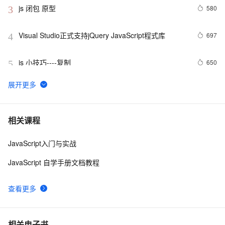
js 闭包 原型
580
3
Visual Studio正式支持jQuery JavaScript程式库
697
4
js 小技巧----复制
650
5
创建JavaScript对象
546
6
Javascript面向对象编程（二）：构造函数的继承 by 
499
7
相关课程
阮一峰
JavaScript入门与实战
js 的 slice方法
504
8
JavaScript 自学手册文档教程
How JavaScript Work.
641
9
查看更多
Ajax学习-Javascript实例1
1
10
相关电子书