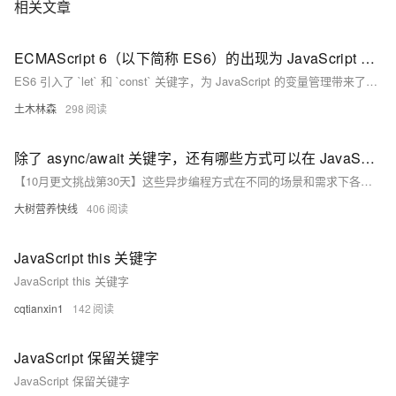
相关文章
ECMAScript 6（以下简称 ES6）的出现为 JavaScript 带来了许多新的特性和改进，其中 let 和 const 是两个非常重要的关键字。
ES6 引入了 `let` 和 `const` 关键字，为 JavaScript 的变量管理带来了革新。`let` 提供了块级作用域和暂存死区特性，避免变量污染，增强代码可读性和安全性；`const` 用于声明不可重新赋值的常量，但允许对象和数组的内部修改。两者在循环、函数内部及复杂项目中广泛应用，有助于实现不可变数据结构，提升代码质量。
土木林森
298
除了 async/await 关键字，还有哪些方式可以在 JavaScript 中实现异步编程？
【10月更文挑战第30天】这些异步编程方式在不同的场景和需求下各有优劣，开发者可以根据具体的项目情况选择合适的方式来实现异步编程，以达到高效、可读和易于维护的代码效果。
大树营养快线
406
JavaScript this 关键字
JavaScript this 关键字
cqtianxin1
142
JavaScript 保留关键字
JavaScript 保留关键字