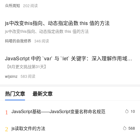
众所周知
202
js中改变this指向、动态指定函数 this 值的方法
js中改变this指向、动态指定函数 this 值的方法
码喽的自我修养
346
JavaScript 中的 `var` 与 `let` 关键字：深入理解作用域和生命周期
【8月更文挑战第31天】
wljslmz
583
热门文章
最新文章
JavaScript基础——JavaScript变量名称命名规范
10
1
js读取文件的方法
568
2