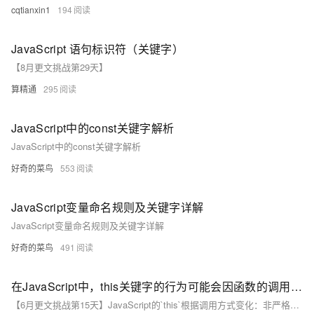
cqtianxin1
194
JavaScript 语句标识符（关键字）
【8月更文挑战第29天】
算精通
295
JavaScript中的const关键字解析
JavaScript中的const关键字解析
好奇的菜鸟
553
JavaScript变量命名规则及关键字详解
JavaScript变量命名规则及关键字详解
好奇的菜鸟
491
在JavaScript中，this关键字的行为可能会因函数的调用方式而异
【6月更文挑战第15天】JavaScript的`this`根据调用方式变化：非严格模式下直接调用时指向全局对象（浏览器为window），严格模式下为undefined。作为对象方法时，`this`指对象本身。用`new`调用构造函数时，`this`指新实例。`call`，`apply`，`bind`可显式设定`this`值。箭头函数和绑定方法有助于管理复杂场景中的`this`行为。