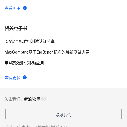
查看更多
测试管理工具—Jira安装实践
1229
9
测试管理工具QC第二篇-QC安装步骤(史上最详细的
1027
10
相关电子书
图解过程）-第二篇server2003的环境设置
ICA安全标准组测试认证分享
MaxCompute基于BigBench标准的最新测试进展
用AI高效测试移动应用
查看更多
关注我们：
新浪微博
联系我们
文档
|
开发者社区
|
天池大赛
|
培训与认证