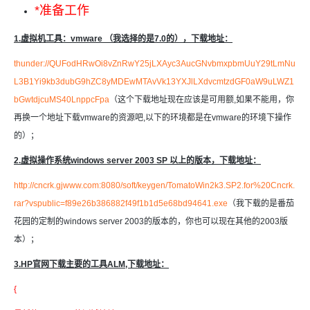
*准备工作
1.虚拟机工具：vmware （我选择的是7.0的），下载地址：
thunder://QUFodHRwOi8vZnRwY25jLXAyc3AucGNvbmxpbmUuY29tLmNu
L3B1Yi9kb3dubG9hZC8yMDEwMTAvVk13YXJlLXdvcmtzdGF0aW9uLWZ1
bGwtdjcuMS40LnppcFpa
（这个下载地址现在应该是可用额,如果不能用，你
再换一个地址下载vmware的资源吧,以下的环境都是在vmware的环境下操作
的）；
2.虚拟操作系统windows server 2003 SP 以上的版本，下载地址：
http://cncrk.gjwww.com:8080/soft/keygen/TomatoWin2k3.SP2.for%20Cncrk.
rar?vspublic=f89e26b386882f49f1b1d5e68bd94641.exe
（我下载的是番茄
花园的定制的windows server 2003的版本的，你也可以现在其他的2003版
本）；
3.HP官网下载主要的工具ALM,下载地址：
{