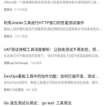
JMeter是一个能够模拟高并发请求以检查应用程序各方面性能的工具，包括但不限于前端页面、后端服务及数据库系统。熟练使用JMeter不仅能够帮助发现性能瓶颈，还能在软件开发早期就预测系统在面对真实用户压力时的表现，确保软件质量和用户体验。在上述介绍的基础上，建议读者结合官方文档和社区最佳实践，持续深入学习和应用。
蓝易云
2179
利用Jmeter工具进行HTTP接口的性能测试操作
基础上述步骤反复迭代调整直至满足预期目标达成满意水平结束本轮压力评估周期进入常态监控阶段持续关注系统运转状态及时发现处理新出现问题保障服务稳定高效运作
蓝易云
1371
UAT测试排程工具深度解析：让验收测试不再失控，项目稳稳上线
在系统交付节奏加快的背景下，“测试节奏混乱”已成为项目延期的主因之一。UAT测试排程工具应运而生，帮助团队结构化拆解任务、清晰分配责任、实时掌控进度，打通需求、测试、开发三方协作闭环，提升测试效率与质量。本文还盘点了2025年热门UAT工具，助力团队选型落地，告别靠表格和群聊推进测试的低效方式，实现有节奏、有章法的测试管理。
游客rqe7i472exejk
738
DevOps看板工具中的协作功能：如何打破开发、测试与运维之间的沟通壁垒
在DevOps实践中，看板工具通过可视化任务管理和自动化流程，提升开发与运维团队的协作效率。它支持敏捷开发、持续交付，助力团队高效应对需求变化，实现跨职能协作与流程优化。
我有仁义礼智信
381
Go 语言测试与调试：`go test` 工具用法