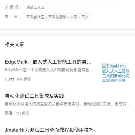
关键词：
测试工具qc
来 源：
开发者社区
>
开发与运维
>
文章
> 正文
相关文章
EdgeMark：嵌入式人工智能工具的自动化与基准测试系统——论文阅读
EdgeMark是一个面向嵌入式AI的自动化部署与基准测试系统，支持TensorFlow Lite Micro、Edge Impulse等主流工具，通过模块化架构实现模型生成、优化、转换与部署全流程自动化，并提供跨平台性能对比，助力开发者在资源受限设备上高效选择与部署AI模型。
UUhz
849
自动化测试工具集成及实践
自动化测试用例的覆盖度及关键点最佳实践、自动化测试工具、集成方法、自动化脚本编写等（兼容多语言（Java、Python、Go、C++、C#等）、多框架（Spring、React、Vue等））
顾翔
799
Jmeter压力测试工具全面教程和使用技巧。