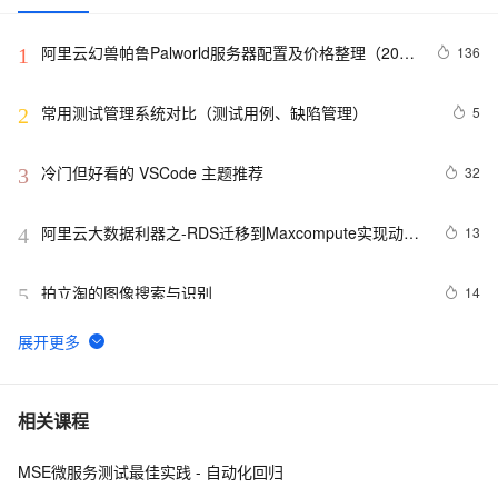
阿里云幻兽帕鲁Palworld服务器配置及价格整理（2024
136
1
年版）
常用测试管理系统对比（测试用例、缺陷管理）
5
2
冷门但好看的 VSCode 主题推荐
32
3
阿里云大数据利器之-RDS迁移到Maxcompute实现动态
13
4
分区
拍立淘的图像搜索与识别
14
5
Docker 进阶之镜像分层详解
25
6
测试管理之绩效考核指标--测试计划+测试用例+测试环境
2
7
相关课程
部署工作指标！！！
MSE微服务测试最佳实践 - 自动化回归
测试管理之工作流程及技能！！！
3
8