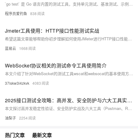
`go test` 是 Go 语言内置的测试工具，支持单元测试、基准测试、示例测试等功能。本文详解其常用参数、调试技巧及性能测试命令，并提供实际项目中的应用示例与最佳实践。
程序员爱钓鱼
838
Jmeter工具使用：HTTP接口性能测试实战
希望这篇文章能够帮助你初步理解如何使用JMeter进行HTTP接口性能测试，有兴趣的话，你可以研究更多关于JMeter的内容。记住，只有理解并掌握了这些工具，你才能充分利用它们发挥其应有的价值。+
蓝易云
1668
WebSocket协议相关的测试命令工具使用简介
本文介绍了针对WebSocket的测试工具wscat和websocat的基本使用方法，以及通过curl命令测试HTTP/HTTPS协议的方式。对于WebSocket，直接使用curl测试较为复杂，推荐使用wscat或websocat。文中详细说明了这两种工具的安装步骤、常用参数及连接示例，例如在ECS上开启8080端口监听并进行消息收发测试。此外，还提供了curl命令的手动设置头部信息以模拟WebSocket握手的示例，但指出curl仅能作为客户端测试工具，无法模拟服务器。
37iskw3i4zkvk
4083
2025接口测试全攻略：高并发、安全防护与六大工具实战指南
本文探讨高并发稳定性验证、安全防护实战及六大工具（Postman、RunnerGo、Apipost、JMeter、SoapUI、Fiddler）选型指南，助力构建未来接口测试体系。接口测试旨在验证数据传输、参数合法性、错误处理能力及性能安全性，其重要性体现在早期发现问题、保障系统稳定和支撑持续集成。常用方法包括功能、性能、安全性及兼容性测试，典型场景涵盖前后端分离开发、第三方服务集成与数据一致性检查。选择合适的工具需综合考虑需求与团队协作等因素。
油梨子
2254
热门文章
最新文章