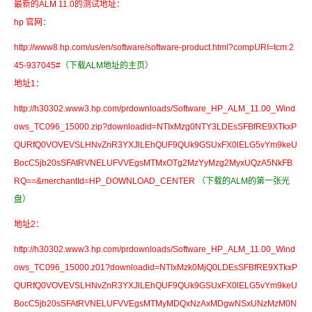
最新的ALM 11.0的测试地址：
hp 官网：
http://www8.hp.com/us/en/software/software-product.html?compURI=tcm:2
45-937045#
（下载ALM地址的主页）
地址1：
http://h30302.www3.hp.com/prdownloads/Software_HP_ALM_11.00_Wind
ows_TC096_15000.zip?downloadid=NTIxMzg0NTY3LDEsSFBfRE9XTkxP
QURfQ0VOVEVSLHNvZnR3YXJlLEhQUF9QUk9GSUxFX0lELG5vYm9keU
BocC5jb20sSFAtRVNELUFVVEgsMTMxOTg2MzYyMzg2MyxUQzA5NkFB
RQ==&merchantId=HP_DOWNLOAD_CENTER
（下载的ALM的第一张光
盘）
地址2：
http://h30302.www3.hp.com/prdownloads/Software_HP_ALM_11.00_Wind
ows_TC096_15000.z01?downloadid=NTIxMzk0MjQ0LDEsSFBfRE9XTkxP
QURfQ0VOVEVSLHNvZnR3YXJlLEhQUF9QUk9GSUxFX0lELG5vYm9keU
BocC5jb20sSFAtRVNELUFVVEgsMTMyMDQxNzAxMDgwNSxUNzMzM0N