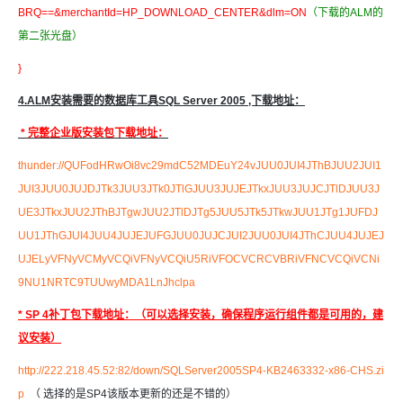
BRQ==&merchantId=HP_DOWNLOAD_CENTER&dlm=ON
（下载的ALM的
第二张光盘）
}
4.ALM安装需要的数据库工具SQL Server 2005 ,下载地址：
* 完整企业版安装包下载地址：
thunder://QUFodHRwOi8vc29mdC52MDEuY24vJUU0JUI4JThBJUU2JUI1
JUI3JUU0JUJDJTk3JUU3JTk0JTlGJUU3JUJEJTkxJUU3JUJCJTlDJUU3J
UE3JTkxJUU2JThBJTgwJUU2JTlDJTg5JUU5JTk5JTkwJUU1JTg1JUFDJ
UU1JThGJUI4JUU4JUJEJUFGJUU0JUJCJUI2JUU0JUI4JThCJUU4JUJEJ
UJELyVFNyVCMyVCQiVFNyVCQiU5RiVFOCVCRCVBRiVFNCVCQiVCNi
9NU1NRTC9TUUwyMDA1LnJhclpa
* SP 4补丁包下载地址：（可以选择安装，确保程序运行组件都是可用的，建
议安装）
http://222.218.45.52:82/down/SQLServer2005SP4-KB2463332-x86-CHS.zi
p
（ 选择的是SP4该版本更新的还是不错的）