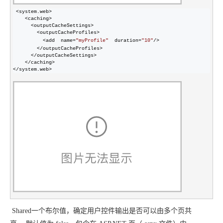
 <system.web>

    <caching>

      <outputCacheSettings>

        <outputCacheProfiles>

          <add  name=
"
myProfile
"
  duration=
"
10
"
/>

        </outputCacheProfiles>

      </outputCacheSettings>

    </caching>

</system.web>
Shared
一个布尔值，确定用户控件输出是否可以由多个页共