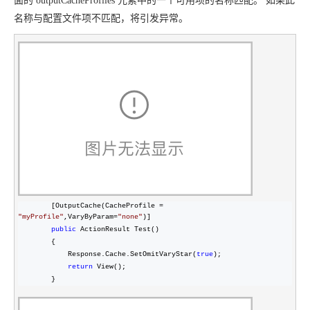
面的
outputCacheProfiles 元素中的一个可用项的名称匹配。
如果此
名称与配置文件项不匹配，将引发异常。
        [OutputCache(CacheProfile = 
"
myProfile
"
,VaryByParam=
"
none
"
)]

public
 ActionResult Test()

        {

            Response.Cache.SetOmitVaryStar(
true
);

return
 View();

        }