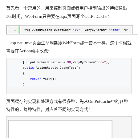
ModelScope
用
T2V
ASR
报
蓝
千
伴
Agentic
上
站
据
告
能
态
据
SSL
务
AI
查
首先看一个常用的，用来控制页面或者用户控制输出的持续输出
凌
问
培
Database 发
奥
库
平
Salesforce
小
Qoder
库
证
迁移与运维管理
实
办
询
解
OA
研
办
训
布
运
合
文戏情感细腻
支持中英
30s时间，WebForm只需要在aspx页面写个OutPutCache：
台
On
CN
PolarDB
高
书
践
程
公
决
究
公，
与
之
作
PAI
Alibaba
专有云
基于千问大模型等，
100%兼容MyS
校
快
序
电
AI智能应用
方
报
限
认
旅
计
堡
Cloud
创
大
1
<%@ OutputCache Duration=
"30"
VaryByParam=
"None"
%>
递
合
子
案
告
时
证
模
划
垒
Consulting
新
一站式AI开发、训练和推
云
容
物
智
合
云
免
型
作
大
AI
大模
与
限
机
Partner 合
中
原
器
asp.net mvc页面生命周期跟WebForm那一套不一样，这个时候就
流
能
同
查
栖
费
云
白
量
模
模
应
型原
作计划
心
云
生
服
查
客
需要在Action动手改改:
询
战
试
网
防
皮
积
板
云
解
型
用
生应
大
务
畅
询
服
合
略
用
络
火
书
AI
分
建
工
析
数
Kubernetes
服
构
用
捷
        [OutputCache(Duration = 
30
,VaryByParam=
"
none
"
)]

作
参
自动承接线索
新
合
墙
大
加
站
开
DNS
据
版
通
public
 ActionResult CacheTest()

务
建
伙
考
老
作
模
倍
物
企
计
ACK
覆盖公网/内网、递归/权威
        {

主
Qoder
千
伴
同
定
计
型
NEW
Tableau
算
return
 View();

业
提供一站式管理容
云
AI
机
问
HOT
享
制
划
科
销
你的AI工作搭子，
        }
订阅
大
服
登
应
上
安
办
活
建
研
售
最高领取价值200元试用
千
大
数
务
录
的
Salesforce
全
公
用
面向真实软件
站
合
与
万
动
AI空
问
模
据
MaxCompute
合
中
On
NEW
作
页面缓存的实现和处理方式有很多种，先从OutPutCache中的各种
AI
服
小
中课
AI
型
开
面向分析的企业级Sa
作
国
模
Alibaba
万
产
务
智
堂在
平
服
特性的，每种特性，对应着不同的实现方式：
AI
发
AI
伙
板
Cloud ISV
有
一站式A
品
生
AI
线直
台-
务
ERP
生
治
看
应
伴
小
合作计划
无
免
态
建
播课
Token
平
产
理
见
管
程
用
界
伶
费
合
站
CRM
堂
Plan
台
力
平
新
理
序
鹊
试
作
及
低
（旗
百
NEW
先
台
成
力
后