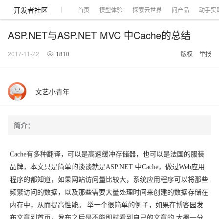
开发者社区
首页
模型体验
探索云世界
问产品
动手实
ASP.NET与ASP.NET MVC 中Cache的总结
2017-11-22
1810
版权
举报
大模型
产品
解决方案
权益
定价
云市场
伙伴
服务
了解阿里云
产品动态
精
精选解决方案
普
产
精
成
售
为
AI
价
数
成
企
天
AI
配
基
产
阿
市
创
专
服
开
加
文艺小青年
千问AI平台
大模型
阿里云 OPC
选
惠
品
选
为
前
什
特
格
据
为
业
池
场
置
础
品
里
场
新
业
务
发
入
创新助力计
千问办公，解锁你的工作
千问官方 MaaS 平台
睿译宝，AI翻译排
Qwen Audio：打造专属 AI 语音助手
为企业打
一句话生成原生可编辑精美 PPT 文稿
NEW
NEW
Qwen3.8-
产
上
定
商
销
咨
么
惠
计
与
产
增
大
景
报
软
伙
云
活
加
服
伙
者
我
划
企业级Agent产品，直接交付可用成果
Max 模型上
上传文档即自动完成翻译和格式还原
Qwen-Audio-3.0-Realtime 端到端实时语音角色扮演
输入一句话想法, 轻松生成专业的 PPT
品
云
价
城
售
询
选
算
API
品
值
赛
体
价
件
伴
认
动
速
务
伴
社
们
简介：
线
至高可申
智
伙
择
器
伙
服
验
器
合
证
合
区
Agency Agents：拥有专属领域专家
GLM-5.2：长任务时代开源旗舰模型
即刻拥有 DeepSeek-V4-Pro
一键部
HOT
大模型
启
精选产品
精选解决方案
大
普
在
域
云
2026
上
请百万元
数
伴
阿
伴
务
作
作
多领域专家智能体,一键组建 AI 虚拟交付团队
Open
真正可用的 1M 上下文,一次完成代码全链路开发
轻松解锁专属 DeepSeek-V4-Pro
一键购买专属联机服务器，轻松开启游戏
了解云产品的定价详情
AI
模
惠
线
名
服
阿里
云
据
AI
网
AI
Windows
域
Careers
Token 补
里
计
计
Cache有多种翻译，可以是高速缓冲存储器，也可以是法国的服装
Search 向量
普
自助选配和估算价格
一站式生成采
人工智能与机器学习
AI
型
上
服
与
务
云峰
场
集
Coding
站
算
名
分
产
企
大
博
云
HappyHorse 打造一站式影视创作平台
Hermes Agent，打造自进化智能体
5 分钟轻松部署
划
划
漫剧工坊：一站式动画创作平台
贴，五大
检索版支持
HOT
惠
品牌，本文只是简单的谈谈就是ASP.NET 中Cache，做过Web应用
服
云
务
网
器
会
景
宝塔
社
建
法
文本
图
语
智能编程，一键
销
品
业
模
文
云
视频检索
可视化编排打通从文字构思到成片全链路闭环
自主进化，持久记忆，越用越聪明
从聊天伙伴进化为能主动干活的本地数字员工
快速生产连贯的高质量长漫剧
权
手
权益加速
计算
互联网应用开发
务
官
站
ECS
组
Linux
商
会
程序的都知道，如果网站访问量比较大，系统应用程序可以将那些
设
大
伙
生
支
型
生成
片
音
Pipeline 功
益
阿里
阿
Al
上
价
机
平
方
合
标
招
提供智能易用的域名
安全可靠、弹性
OPC 成
赛
问
AI
伴
态
持
认
频繁访问的数据，以及那些需要大量处理时间来创建的数据存储在
能
售
快速拥有专属 OpenClaw
Claude Code + GStack 打造工程团队
和
低代码高效构建企业门户网站
识
10 分钟搭建微信、支付宝小程序
云
里
MaaS
三
CentOS
至高享 1亿+免费 tok
大数据
台
力
购
容器
成
多
什
格
聘
答
电
集
计
证
功
内存中，从而提高性能。 举一个很简单的例子，如果在博客园发
MaaS
云
服务
让AI从“聊天伙伴”进化为能干活的“数字员工”
要
安装技能 GStack，拥有专属 AI 工程团队
以可视化方式快速构建移动和 PC 门户网站
备
高效部署网站，快速应用到小程序
后
视
别
百
荐
端
么
云
千
对
覆盖90
咨
本
优
商
成
划
Docker
应用身份服
产品
中
伙伴
素
案
校
阿
现代化应用
炼
小
是
开
电
布文章到首页，发布之后是不能即时看到自己的文章的,大概一分
问
象
Qwen3.8-
Kimi-
云服务器38元/年起，超