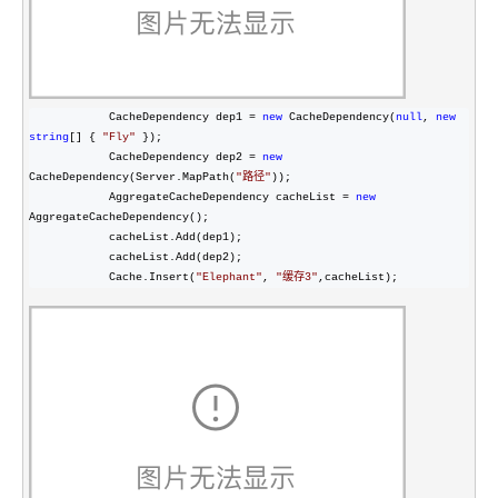
            CacheDependency dep1 = 
new
 CacheDependency(
null
, 
new
string
[] { 
"
Fly
"
 });

            CacheDependency dep2 
= 
new
CacheDependency(Server.MapPath(
"
路径
"
));

            AggregateCacheDependency cacheList 
= 
new
AggregateCacheDependency();

            cacheList.Add(dep1);

            cacheList.Add(dep2);

            Cache.Insert(
"
Elephant
"
, 
"
缓存3
"
,cacheList);