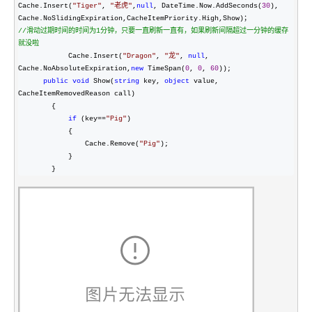
Cache.Insert(
"
Tiger
"
, 
"
老虎
"
,
null
, DateTime.Now.AddSeconds(
30
), 
//
滑动过期时间的时间为1分钟，只要一直刷新一直有，如果刷新间隔超过一分钟的缓存
就没啦
            Cache.Insert(
"
Dragon
"
, 
"
龙
"
, 
null
, 
Cache.NoAbsoluteExpiration,
new
 TimeSpan(
0
, 
0
, 
60
));

public
void
 Show(
string
 key, 
object
 value, 
CacheItemRemovedReason call)

        {

if
 (key==
"
Pig
"
)

            {

                Cache.Remove(
"
Pig
"
);

            }

        }