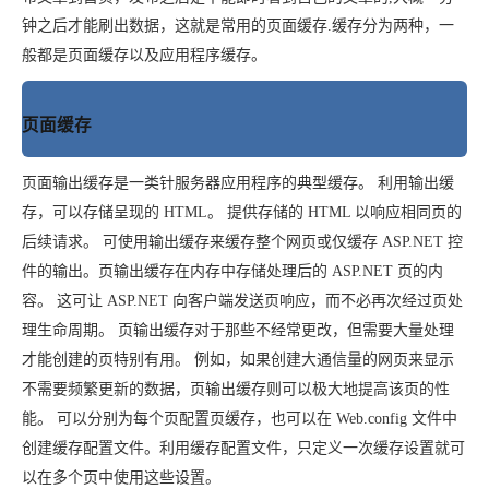
存储
服
频
与
询
全
营
认
管
势
务 (IDaaS)
伙伴
企
赋能
园
里
程
云
发
子
大
大
存
云
Max
K3
伙
专
部
务
生
销
合
钟之后才能刷出数据，这就是常用的页面缓存.
缓存分为两种，一
证
JAVA
理
身
公
OpenClaw
计划
出
合作
招
模
云
安全
序
计
大
书
官
模
储
聚
网络与CDN
大模型服务与应用平台
伴
家
HOT
NEW
认
中
从图文生成到
成
成
份
司
型
般都是页面缓存以及应用程序缓存。
管理能力上
（繁
海
聘
OPC
算
赛
方
型
OSS
AI
技
全
证
推动算力普惠，释放
心
自
伙
实
注
线
花）
大
Salesforce
镜
创
网络
轻
推
严
安全
术
大
稳定、安全、高
能
AI
助
智能体时代全能旗舰模型
Kimi 最新旗舰模
管理和优化成本
伴
名
册
会
国际版订
技
入
像
销
新
模
训
量
荐
选
产
服
多元化、高性能、安
环
广
服
弹
信
认
型
阅
术
MaxCompute
门
站
页面缓存
助
可观测
练
应
返
售
权
HappyHorse-
Qwen3-
品
务
无
中间件
境
告
上
务
性
云
用
证
领
MaxFrame 提
学
力
营
用
现
益
1.1-
TTS-
数
生
影
伙
创
云
计
栖
分
友
先
供自动弹性内
习
计
Qwen3.7-
Deepseek-
上云与迁云
企
操
服
计
T2V
Flash
字
态
云
精选AI
数据库
在
作
短
迁
伴
我
页面输出缓存是一类针服务器应用程序的典型缓存。
利用输出缓
算
大
合
盟
存功能
赛
划
Plus
v4-
业
作
务
划
证
伙
电
线
信
移
图文、视频一
合
会
作
天
稳
合
信
要
存，可以存储呈现的 HTML。
提供存储的 HTML 以响应相同页的
pro
企业出海
增
至高百万元 Token
系
器
书
伴
脑
AI
推荐新用户得奖励，单订单
服
大数据计算
让文字生成流
离线语音
作
计
域
定
作
Milvus 弹性
息
反
值
统
管
用
快速构建应用程序和网站，
OCR
代
后续请求。
可使用输出缓存来缓存整个网页或仅缓存 ASP.NET 控
务
随时随地安全接
能看、能想、能动手的多模
活
AI
最
计
划
可
伸缩功能新
Token
产
服
政企业务
计
公
馈
云
理
量
文字
维
旗舰 MoE 大模型
媒体服务
动
观
建
划
件的输出。
页输出缓存在内存中存储处理后的 ASP.NET 页的内
靠
佳
WordPress
增节点支持
Plan
品
务
工
云
工
服
加
识别
服
划
短
告
全
测
站
范围
实
HappyHorse-
Cosyvoi
容。
这可让 ASP.NET 向客户端发送页响应，而不必再次经过页处
模
生
台
单
数
开
务
速
务
信
更
我
企业服务与云通信
云
景
云
安
0 代码专业建
Ubuntu
Qwen3-
1.1-
V3-
型
态
发
服
践
据
物
（原
计
服
理生命周期。
页输出缓存对于那些不经常更改，但需要大量处理
要
存
全
无
多
官
VL-
GLM-
I2V
Flash
订
伙
AI 原生数据
票
务
库
SSL
划
Tuya
务
高校专属算力普惠，学生认
建
储
域名与网站
合
Red
影
网
AI
才能创建的页特别有用。
例如，如果创建大通信量的网页来显示
企
支
Plus
5.2
安
阅
伴
库服务发布
查
魔
RDS
证
物联
云
新老同享
议
合
规
国内短信简单易
Hat
生
公
短
短
业
持
计
工
不需要频繁更新的数据，页输出缓存则可以极大地提高该页的性
Agent 数据
验
全
书）
网平
搭
全托管，含MySQL、Postgr
上
图生视频，流
高表现力
作
终端用户计算
态
告
剧/
信
划
作
网关
成
我
免
视觉 Coding、空间感
1M上下文，专为长
台阿
分
SUSE
实现全站HTTPS，
春
能。
可以分别为每个页配置页缓存，也可以在 Web.config 文件中
云
计
合
ModelSco
漫
天
专
台
NEW
合
要
里云
析
人
长
晚
健
费
原
划
Serverless
作
剧
创建缓存配置文件。利用缓存配置文件，只定义一次缓存设置就可
气
区
作
云原生数据
Qwen3.8-Max 
投
版
师
工
Qoder
康
生
计
试
VPN
魔搭
AI助力短剧
Wan2.7-
Fun-
预
建
以在多个页中使用这些设置。
伙
库 PolarDB
云
诉
数
报
智
状
数
开发工具
面向真实软件的智能
划
服