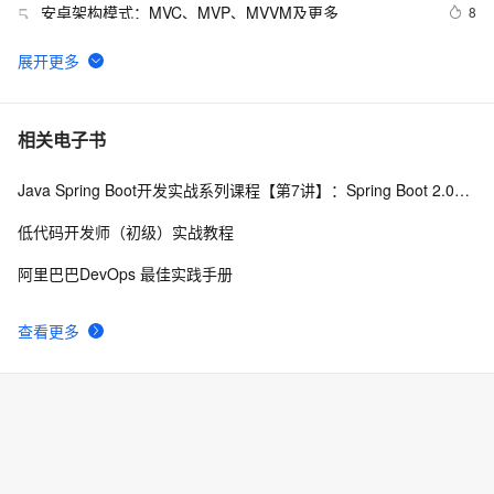
安卓架构模式：MVC、MVP、MVVM及更多
8
5
ExtJs十一(ExtJs Mvc图片管理之二)
3
6
【小家Spring】Spring MVC控制器中Handler的四种实现
5
7
相关电子书
方式：Controller、HttpRequestHandler、Servlet、
@RequestMapping(中)
Java Spring Boot开发实战系列课程【第7讲】：Spring Boot 2.0安全机制与MVC身份验证实战(Java面试题)
JSP中的MVC
3
8
低代码开发师（初级）实战教程
javascript mvc 代码
680
9
阿里巴巴DevOps 最佳实践手册
@ExceptionHandler or HandlerExceptionResolver？如
6
10
查看更多
何优雅处理全局异常？【享学Spring MVC】（下）