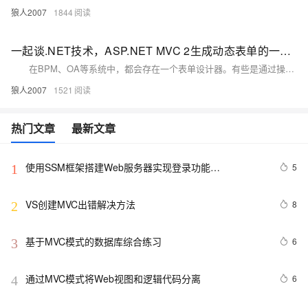
狼人2007
1844
一起谈.NET技术，ASP.NET MVC 2生成动态表单的一种最简单的思路
在BPM、OA等系统中，都会存在一个表单设计器。有些是通过操作gridview来完成一个表单的设计；有些是通过类似VS拖拽的方法完成一个表单的设计。很明显后面一种优越于前面一种。无论是哪种，最后都会产生一些XML之类的表单结构的数据。
狼人2007
1521
热门文章
最新文章
使用SSM框架搭建Web服务器实现登录功能
5
1
(Spring+SpringMVC+Mybatis)
VS创建MVC出错解决方法
8
2
基于MVC模式的数据库综合练习
6
3
通过MVC模式将Web视图和逻辑代码分离
6
4