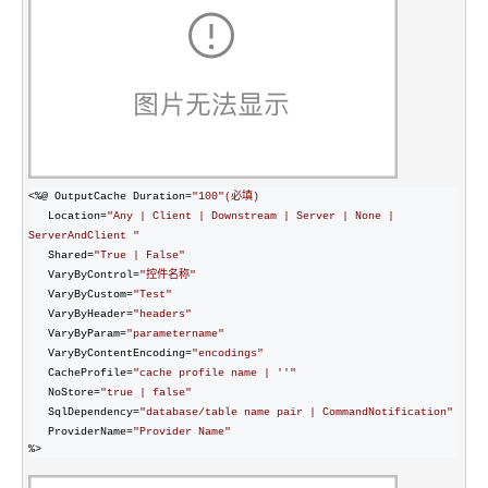
OA
企业级人与Ag
用
计
至
舰
炼-
服
锋
DataWorks
量
定
为
台
办
智能客服
划
15
1亿+ 大模型 tokens 和 
版）
应
个人版上线、团队版降价；千
务
先锋实践拓展 
制
Data Agent 驱动的一站式
服
公
秒
元/
用
金
小
市
系
悟
大
务
140+云
月
模
融
千
飞
云
程
场
生
统
模
产
版
伙
送.CN域名，送备案
模
问
天
防
序
型
态
云端极速 AI 
品
力
AI
丰富多元化的应用模
发
伴
火
财
服
免
Night
解
时
平
APP
布
墙
税
务
费
Plan
刻
AI
台-
大
开发
时
决
云原生的云上边界网络安全
管
平
试
支
应
模
模
刻
方
理
服
台
<%@ OutputCache Duration=
"100
"(必填)
客
用
建
持
用
型
型
所见，即是所
案
务
百
   Location
=
"
Any | Client | Downstream | Server | None | 
户
站
Qwen
产品新客免费试用，最长1
体
服
400
ServerAndClient 
"
生
炼
案
大
系
3.8-
验
务
电
AI
   Shared
=
"
True | False
"
态
-
例
模
统
大
Max
平
话
实
   VaryByControl
=
"控件名称
"
伙
全
型
模
台
行
NEW
在线体验全尺寸、多种模态
训
   VaryByCustom
=
"Test
"
伴
妙
型
百
业
广
夜间 5 折，Qwen/Me
   VaryByHeader
=
"
headers
"
营
自
多模态内
ACA
炼-
生
告
   VaryByParam
=
"
parametername
"
Happy
从基础到进阶，
然
认
   VaryByContentEncoding
=
"
encodings
"
智
态
营
系
语
   CacheProfile
=
"
cache profile name | ''
"
证
能
解
销
列
言
   NoStore
=
"
true | false
"
体
体
决
大
处
   SqlDependency
=
"
database/table name pair | CommandNotification
"
验
方
模
灵活可视化地构建企业级
   ProviderName
=
"
Provider Name
"
理
案
助力企业全员 AI 认知与能
型
%>
人
新一代 AI 视频生成模型
数
开