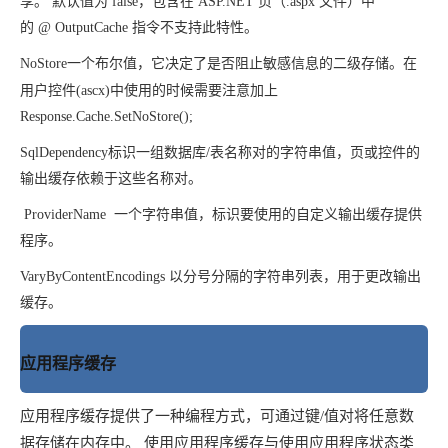
享。
默认值为
false，包含在 ASP.NET 页（.aspx 文件）中
的
@ OutputCache 指令不支持此特性。
NoStore
一个布尔值，它决定了是否阻止敏感信息的二级存储。在
用户控件(ascx)中使用的时候需要注意加上
Response.Cache.SetNoStore();
SqlDependency
标识一组数据库/表名称对的字符串值，页或控件的
输出缓存依赖于这些名称对。
ProviderName 一个字符串值，标识要使用的自定义输出缓存提供
程序。
VaryByContentEncodings 以分号分隔的字符串列表，用于更改输出
缓存。
应用程序缓存
应用程序缓存提供了一种编程方式，可通过键/值对将任意数
据存储在内存中。
使用应用程序缓存与使用应用程序状态类