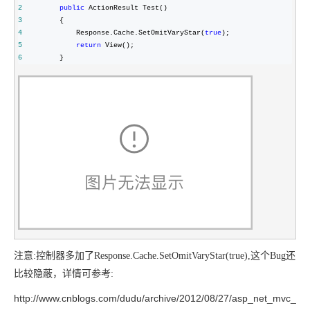
2
public
3
4
             Response.Cache.SetOmitVaryStar(
true
5
return
6
         }
注意:控制器多加了Response.Cache.SetOmitVaryStar(true),这个Bug还
比较隐蔽，详情可参考:
http://www.cnblogs.com/dudu/archive/2012/08/27/asp_net_mvc_