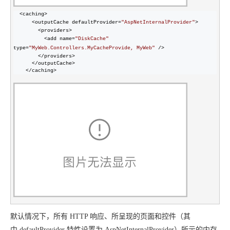
  <caching>

      <outputCache defaultProvider=
"
AspNetInternalProvider
"
>

        <providers>

          <add name=
"
DiskCache
"
type=
"
MyWeb.Controllers.MyCacheProvide, MyWeb
"
 />

        </providers>

      </outputCache>

    </caching>
默认情况下，所有 HTTP 响应、所呈现的页面和控件（其
中
defaultProvider 特性设置为
AspNetInternalProvider）所示的内存