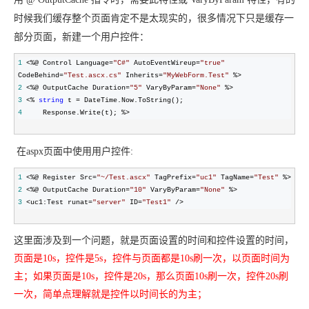
AI
媲
音
从文本、图片
应
美
视
时候我们缓存整个页面肯定不是太现实的，很多情况下只是缓存一
用
235B
频
超
部分页面，新建一个用户控件：
模
通
强
依托云原生高可用架构,实现
型
话
辅
1
 <%@ Control Language=
"
C#
"
 AutoEventWireup=
"
true
"
10
助，
用1%尺寸在特定领
构建支持
CodeBehind=
"
Test.ascx.cs
"
 Inherits=
"
MyWebForm.Test
"
分
Bolt.diy
2
 <%@ OutputCache Duration=
"
5
"
 VaryByParam=
"
None
"
钟
即
一
构
3
 <% 
string
 t =
在
刻
步
建
4
     Response.Write(t); %>
聊
拥
搞
大
天
有
定
模
在aspx页面中使用用户控件:
系
DeepSeek-
创
型
统
R1
意
应
1
 <%@ Register Src=
"
~/Test.ascx
"
 TagPrefix=
"
uc1
"
 TagName=
"
Test
"
中
满
建
用
2
 <%@ OutputCache Duration=
"
10
"
 VaryByParam=
"
None
"
增
血
站
的
3
 <uc1:Test runat=
"
server
"
 ID=
"
Test1
"
 />
加
版
安
通过自然语言
一
全
多种方案随心选，轻松解
个
防
这里面涉及到一个问题，就是页面设置的时间和控件设置的时间，
AI
护
页面是10s，控件是5s，控件与页面都是10s刷一次，以页面时间为
助
体
主；
如果页面是10s，控件是20s，那么页面10s刷一次，控件20s刷
手
系
在企业官网、通讯软件中为客
通过阿里
一次，简单点理解就是控件以时间长的为主；