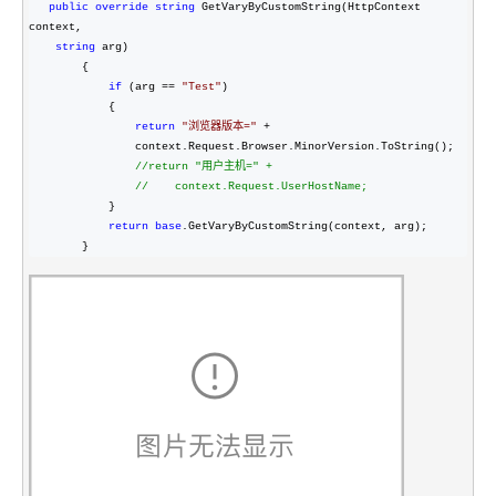
public
override
string
 GetVaryByCustomString(HttpContext 
context,

string
 arg)

        {

if
 (arg == 
"
Test
"
)

            {

return
"
浏览器版本=
"
 +
                context.Request.Browser.MinorVersion.ToString();

//
return "用户主机=" +

//
    context.Request.UserHostName;
            }

return
base
.GetVaryByCustomString(context, arg);

        }