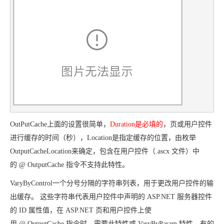
工
据
发
智
标
者
能
注
生
平
态
台
机
解
PAI
器
决
学
AI Native 的
方
习
案
AI
大模型解决方
开
案
发
OutPutCache上面的设置很简单，
Duration是必填的
，页或用户控件
和
快
10
多
与
AI
进行缓存的时间（秒），Location是指定缓存的位置，由枚举
速
分
模
AI
应
OutputCacheLocation来确定，包含在用户控件（.ascx 文件）中
部
钟
态
智
用
署
微
数
能
的
@ OutputCache 指令不支持此特性。
解
Dify，
调：
据
体
决
VaryByControl
一个分号分隔的字符串列表，用于更改用户控件的输
高
让
信
进
方
效
0.6B
息
行
案
出缓存。
这些字符串代表用户控件中声明的 ASP.NET 服务器控件
搭
模
提
实
的
ID 属性值，在 ASP.NET 页和用户控件上使
建
型
取
时
用
@ OutputCache 指令时，需要此特性或
VaryByParam 特性，
有的