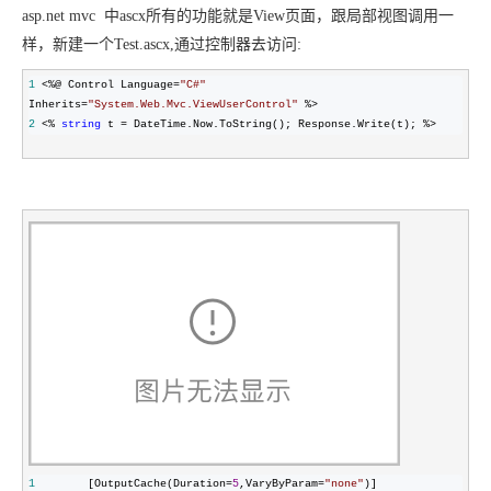
asp.net mvc 中ascx所有的功能就是View页面，跟局部视图调用一
样，新建一个Test.ascx,通过控制器去访问:
1
 <%@ Control Language=
"
C#
"
Inherits=
"
System.Web.Mvc.ViewUserControl
"
2
 <% 
string
 t = DateTime.Now.ToString(); Response.Write(t); %>
1
        [OutputCache(Duration=
5
,VaryByParam=
"
none
"