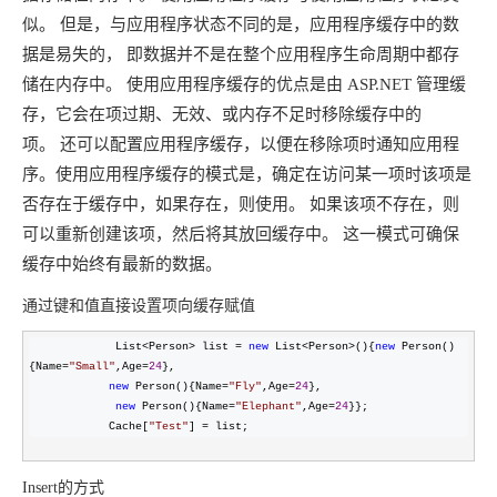
似。
但是，与应用程序状态不同的是，应用程序缓存中的数
据是易失的，
即数据并不是在整个应用程序生命周期中都存
储在内存中。
使用应用程序缓存的优点是由 ASP.NET 管理缓
存，它会在项过期、无效、或内存不足时移除缓存中的
项。
还可以配置应用程序缓存，以便在移除项时通知应用程
序。
使用应用程序缓存的模式是，确定在访问某一项时该项是
否存在于缓存中，如果存在，则使用。
如果该项不存在，则
可以重新创建该项，然后将其放回缓存中。
这一模式可确保
缓存中始终有最新的数据。
通过键和值直接设置项向缓存赋值
             List<Person> list = 
new
 List<Person>(){
new
 Person()
{Name=
"
Small
"
,Age=
24
},

new
 Person(){Name=
"
Fly
"
,Age=
24
},

new
 Person(){Name=
"
Elephant
"
,Age=
24
}};

            Cache[
"
Test
"
] = list;
Insert的方式