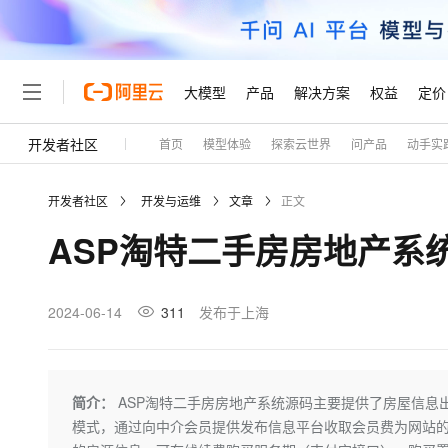
大模型
产品
解决方案
权益
定价
开发者社区
首页
模型体验
探索云世界
问产品
动手实
大模型
产品
解决方案
权益
定价
云市场
伙伴
服务
了解阿里云
精选产品
精选解决方案
普惠上云
产品定价
精选商城
成为销售伙伴
售前咨询
为什么选择阿里云
千问AI平台
开发者社区
开发与运维
文章
正文
了解云产品的定价详情
大模型服务平台百炼
千问办公，解锁你的工作
普惠上云 官方力荐
分销伙伴
在线服务
网站建设
什么是云计算
大
ASP淘特二手房房地产系
大模型服务与应用平台
企业级Agent产品，直接
云服务器38元/年起，超
咨询伙伴
多端小程序
技术领先
云上成本管理
售后服务
轻量应用服务器
Agency Agents：拥
官方推荐返现计划
大模型
精选产品
精选解决方案
Salesforce 国际版订阅
稳定可靠
管理和优化成本
推荐新用户得奖励，单订单
销售伙伴合作计划
2024-06-14
311
发布于上海
自助服务
友盟天域
安全合规
人工智能与机器学习
AI
文本生成
云数据库 RDS
HappyHorse 打造一
云工开物
无影生态合作计划
在线服务
观测云
分析师报告
高校专属算力普惠，学生认
计算
互联网应用开发
Qwen3.8-Max
HOT
Salesforce On Alibaba C
工单服务
Tuya 物联网平台阿里云
研究报告与白皮书
人工智能平台 PAI
快速拥有专属 OpenClaw
简介：
ASP淘特二手房房地产系统源码主要提供了房屋信息
大模
Consulting Partner 合
大数据
容器
智能体时代全能旗舰模型
免费试用
短信专区
一站式AI开发、训练和推
模式，通过向中介会员提供发布信息平台收取会员费为网站
蓝凌 OA
AI 大模型销售与服务生
现代化应用