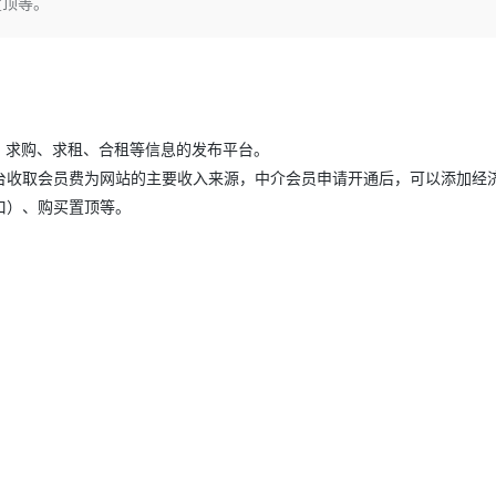
置顶等。
Deepseek-v4-pro
HappyHors
同享
万小智 AI 建站低至 15元/月
Qoder CN
AI 短剧/漫剧
云原生数据库 
快递物流查询
WordPress
成为服务伙
高校合作
点，立即开启云上创新
覆盖公网/内网、递归/权威、移动APP等全场景解析服务
送.CN域名，送备案服务码
基于千问大模型等，支持代码智能生成、研发智能问答
AI助力短剧
态智能体模型
旗舰 MoE 大模型，百万上下文与顶尖推理能力
图生视频，流
Ubuntu
服务生态伙伴
云工开物
企业应用
Works
Night Plan 支持 Qwen 3.8-Max
云原生大数据计算服务 MaxCompute
AI 办公
容器服务 Kub
NEW
GLM-5.2
Wan2.7-T
Red Hat
30+ 款产品免费体验
Data Agent 驱动的一站式 Data+AI 开发治理平台
夜间 5 折，Qwen/Meoo/TokenPlan 客户专享
面向分析的企业级SaaS模式云数据仓库
AI智能应用
提供一站式管
科研合作
视觉 Coding、空间感知、多模态思考等全面升级
1M上下文，专为长程任务能力而生
ERP
堂（旗舰版）
SUSE
、求购、求租、合租等信息的发布平台。
智能客服
CRM
防护产品
2个月
自动承接线索
台收取会员费为网站的主要收入来源，中介会员申请开通后，可以添加经
建站小程序
口）、购买置顶等。
OA 办公系统
AI 应用构建
大模型原生
力提升
财税管理
模板建站
Qoder
大模型服务平台百炼-应用模版
HOT
NEW
面向真实软件
个人版上线、团队版降价；千问3.8-Max首发发尝鲜
丰富多元化的应用模版和解决方案
400电话
定制建站
万有无界
大模型服务平台百炼-智能体
方案
广告营销
模板小程序
的模型效果
灵活可视化地构建企业级 Agent
定制小程序
秒悟
人工智能平台 PAI
APP 开发
云端极速 AI 
新一代 AI 视频生成模型，深度适配广告营销等场景
AI Native 的算法工程平台，一站式完成建模、训练、推理服务部署
建站系统