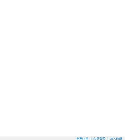
AI 应用
10分钟微调：让0.6B模型媲美235B模
多模态数据信
型
依托云原生高可用架构,实现Dify私有化部署
用1%尺寸在特定领域达到大模型90%以上效果
一个 AI 助手
超强辅助，Bol
即刻拥有 DeepSeek-R1 满血版
在企业官网、通讯软件中为客户提供 AI 客服
多种方案随心选，轻松解锁专属 DeepSeek