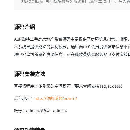
存储
天池大赛
的房源信息。可在线续费购买服务期（支付宝接口）、购买
Qwen3.7-Plus
云解析DNS
解决方案免费试用 新老
电子合同
最高领取价值200元试用
能看、能想、能动手的多模
安全
网络与CDN
AI 算法大赛
畅捷通
大数据开发治理平台 Data
AI 产品 免费试用
网络
安全
云开发大赛
Qwen3-VL-Plus
Tableau 订阅
源码介绍
1亿+ 大模型 tokens 和 
可观测
入门学习赛
中间件
AI空中课堂在线直播课
ASP淘特二手房房地产系统源码主要提供了房屋信息出售、出租
云防火墙
140+云产品 免费试用
上云与迁云
云原生的云上边界网络安全
产品新客免费试用，最长1
本系统已提供成熟的赢利模式，通过向中介会员提供发布信息平
数据库
生态解决方案
理中介公司所属的房源信息。可在线续费购买服务期（支付宝接
大模型服务
企业出海
大模型ACA认证体验
大数据计算
助力企业全员 AI 认知与能
行业生态解决方案
千问AI平台-Token Plan
政企业务
媒体服务
源码安装方法
开发者生态解决方案
企业服务与云通信
千问AI平台-模型体验
直接将程序上传到您的空间即可（要求空间支持asp,access）
AI 开发和 AI 应用解决
在线体验全尺寸、多种模态
域名与网站
后台地址：
http://你的域名/admin/
Happy 系列大模型
终端用户计算
帐号：admins 密码：admins
Serverless
开发工具