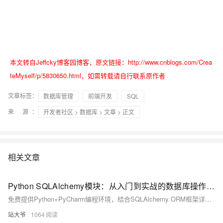
本文转自Jeffcky博客园博客，原文链接：http://www.cnblogs.com/Crea
teMyself/p/5830650.html，如需转载请自行联系原作者
文章标签：
数据库管理
前端开发
SQL
来 源：
开发者社区
>
数据库
>
文章
> 正文
相关文章
Python SQLAlchemy模块：从入门到实战的数据库操作指南
免费提供Python+PyCharm编程环境，结合SQLAlchemy ORM框架详解数据库开发。涵盖连接配置、模型定义、CRUD操作、事务控制及Alembic迁移工具，以电商订单系统为例，深入讲解高并发场景下的性能优化与最佳实践，助你高效构建数据驱动应用。
站大爷
1064