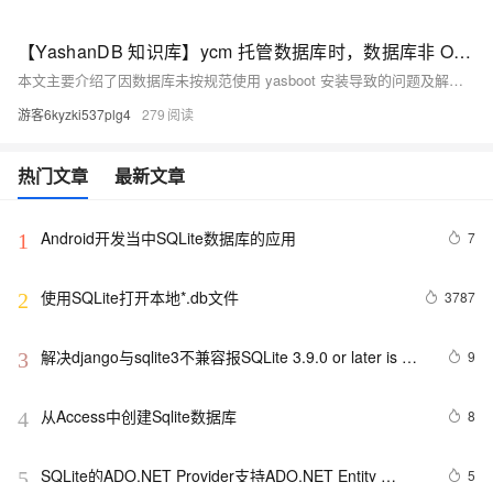
【YashanDB 知识库】ycm 托管数据库时，数据库非 OM 安装无法托管
本文主要介绍了因数据库未按规范使用 yasboot 安装导致的问题及解决方法。问题表现为无 yasom 和 yasagent 进程，且目录结构缺失，致使 ycm 无法托管与监控。分析发现可能是数据库版本旧或安装不规范引起。解决方法为先生成配置文件，安装 yasom 和 yasagent，再生成并修改托管配置模板，最终通过命令完成托管至 yasom 和 ycm。总结强调了按规范安装数据库的重要性以避免类似问题。
游客6kyzki537plg4
279
热门文章
最新文章
Android开发当中SQLite数据库的应用
7
1
使用SQLite打开本地*.db文件
3787
2
解决django与sqlite3不兼容报SQLite 3.9.0 or later is 
9
3
required (found 3.8.2)错的问题
从Access中创建Sqlite数据库
8
4
SQLite的ADO.NET Provider支持ADO.NET Entity 
5
5