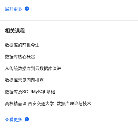
Framework
django如何连接sqlite数据库？
7
6
Widget开发心得 解决跳转页面和SQLite类问题
493
7
相关课程
数据库的前世今生
[IOS]自己如何正确获取SQLite的ADO连接字符串
524
8
数据库核心概念
SQLite 日志操作和提升查询效率的索引操作 | 学习笔记
7
9
从传统数据库到云数据库演进
ubuntu android 命令环境下操作sqlite
5
10
数据库常见问题排查
数据库及SQL/MySQL基础
高校精品课-西安交通大学 -数据库理论与技术
查看更多