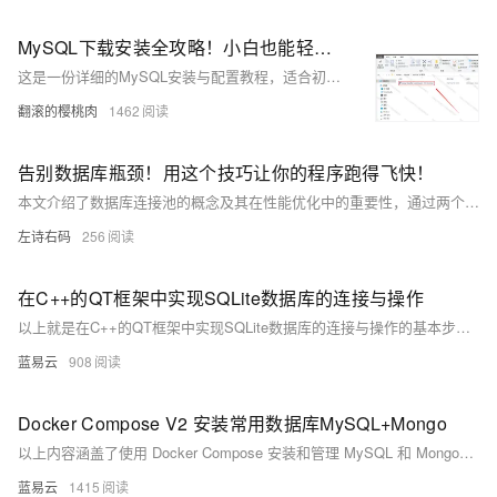
MySQL下载安装全攻略！小白也能轻松上手，从此数据库不再难搞！
这是一份详细的MySQL安装与配置教程，适合初学者快速上手。内容涵盖从下载到安装的每一步操作，包括选择版本、设置路径、配置端口及密码等。同时提供基础操作指南，如数据库管理、数据表增删改查、用户权限设置等。还介绍了备份恢复、图形化工具使用和性能优化技巧，帮助用户全面掌握MySQL的使用方法。附带常见问题解决方法，保姆级教学让你无忧入门！
翻滚的樱桃肉
1462
告别数据库瓶颈！用这个技巧让你的程序跑得飞快！
本文介绍了数据库连接池的概念及其在性能优化中的重要性，通过两个示例展示了如何管理 SQLite 数据库连接。首先，手动实现了一个基于 `sqlite3` 和 `queue.Queue` 的简单连接池，涵盖初始化、获取与释放连接的核心流程。接着，使用功能更强大的 `SQLAlchemy` 库创建连接池，简化了连接管理并支持更多高级特性。对比两种方式后发现，自定义连接池适合学习和小型应用，而 `SQLAlchemy` 更适用于复杂场景。合理使用连接池可显著提升高并发环境下的数据库操作效率。
左诗右码
256
在C++的QT框架中实现SQLite数据库的连接与操作
以上就是在C++的QT框架中实现SQLite数据库的连接与操作的基本步骤。这些步骤包括创建数据库连接、执行SQL命令、处理查询结果和关闭数据库连接。在实际使用中，你可能需要根据具体的需求来修改这些代码。
蓝易云
908
Docker Compose V2 安装常用数据库MySQL+Mongo
以上内容涵盖了使用 Docker Compose 安装和管理 MySQL 和 MongoDB 的详细步骤，希望对您有所帮助。
蓝易云
1415