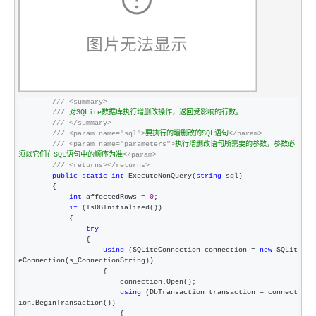
        ///
<summary>
///
 对SQLite数据库执行增删改操作，返回受影响的行数。  

///
</summary>
///
<param name="sql">
要执行的增删改的SQL语句
</param>
///
<param name="parameters">
执行增删改语句所需要的参数，参数必
须以它们在SQL语句中的顺序为准
</param>
///
<returns></returns>
public
static
int
 ExecuteNonQuery(
string
 sql)

        {

int
 affectedRows = 
0
;

if
 (IsDBInitialized())

            {

try
                {

using
 (SQLiteConnection connection = 
new
 SQLit
eConnection(s_ConnectionString))

                    {

                        connection.Open();

using
 (DbTransaction transaction =
 connect
ion.BeginTransaction())

                        {
