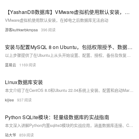
【YashanDB数据库】VMware虚拟机使用默认安装，在掉电之后数据库无法启动
VMware虚拟机使用默认安装，在掉电之后数据库无法启动
游客kufrkwrbkmpsa
396
安装与配置MySQL 8 on Ubuntu，包括权限授予、数据库备份及远程连接指南
以上步骤提供了在Ubuntu上从头开始设置、配置、授权、备份及恢复一个基础但完整的MySQL环境所需知识点。
蓝易云
1169
Linux数据库安装
本文介绍了在CentOS 8.0和Ubuntu 22.04系统上安装、配置和启动MariaDB数据库服务器的详细步骤。包括通过`yum`和`apt`包管理器安装MariaDB服务，启动并检查服务运行状态，设置root用户密码以及连接数据库的基本操作。此外，还展示了如何在Ubuntu上更新软件包列表、安装依赖项，并验证MariaDB的版本和运行状态。通过这些步骤，用户可以成功部署并初始化MariaDB环境，为后续数据库管理与应用开发奠定基础。
kijlee
937
Python SQLite模块：轻量级数据库的实战指南
本文深入讲解Python内置sqlite3模块的实战应用，涵盖数据库连接、CRUD操作、事务管理、性能优化及高级特性，结合完整案例，助你快速掌握SQLite在小型项目中的高效使用，是Python开发者必备的轻量级数据库指南。
站大爷
859