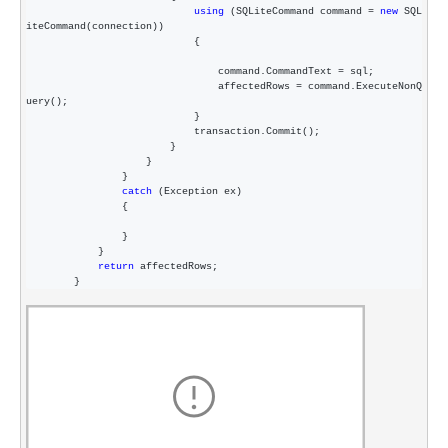
using
 (SQLiteCommand command = 
new
 SQL
iteCommand(connection))

                            {

                                command.CommandText 
=
 sql;

                                affectedRows 
=
 command.ExecuteNonQ
uery();

                            }

                            transaction.Commit();

                        }

                    }

                }

catch
 (Exception ex)

                {

                }

            }

return
 affectedRows;

        }