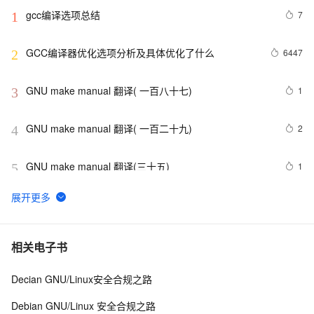
gcc编译选项总结
7
1
GCC编译器优化选项分析及具体优化了什么
6447
2
GNU make manual 翻译( 一百八十七)
1
3
GNU make manual 翻译( 一百二十九)
2
4
GNU make manual 翻译(三十五)
1
5
GNU make manual 翻译(六十九)
1
6
深入理解GCC 和 G++ 编译器
10
7
相关电子书
Decian GNU/Linux安全合规之路
如何 python import h5py 报错 ：/defs.cpython-37m-
5
8
x86_64-linux-gnu.so: undefined symbol: 
Debian GNU/Linux 安全合规之路
H5Pset_fapl_ros3