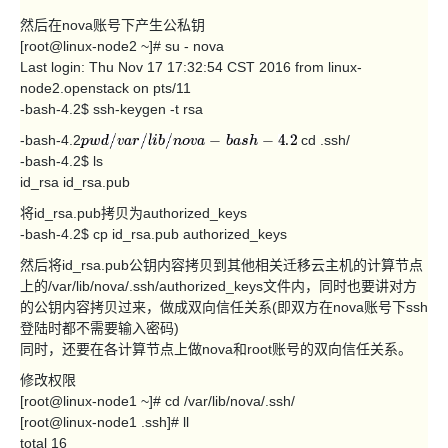
然后在nova账号下产生公私钥
[root@linux-node2 ~]# su - nova
Last login: Thu Nov 17 17:32:54 CST 2016 from linux-
node2.openstack on pts/11
-bash-4.2$ ssh-keygen -t rsa
-bash-4.2
cd .ssh/
p
w
d
/
v
a
r
/
l
i
b
/
n
o
v
a
−
b
a
s
h
−
4.2
-bash-4.2$ ls
id_rsa id_rsa.pub
将id_rsa.pub拷贝为authorized_keys
-bash-4.2$ cp id_rsa.pub authorized_keys
然后将id_rsa.pub公钥内容拷贝到其他相关迁移云主机的计算节点
上的/var/lib/nova/.ssh/authorized_keys文件内，同时也要讲对方
的公钥内容拷贝过来，做成双向信任关系(即双方在nova账号下ssh
登陆时都不需要输入密码)
同时，还要在各计算节点上做nova和root账号的双向信任关系。
修改权限
[root@linux-node1 ~]# cd /var/lib/nova/.ssh/
[root@linux-node1 .ssh]# ll
total 16