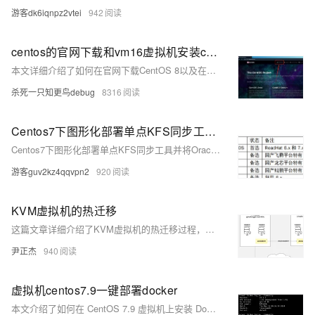
游客dk6iqnpz2vtei
942
centos的官网下载和vm16虚拟机安装centos8【保姆级教程图解】
本文详细介绍了如何在官网下载CentOS 8以及在VMware Workstation Pro 16虚拟机上安装CentOS 8的步骤，包括可能出现的问题和解决方案，如vcpu-0错误的处理方法。
杀死一只知更鸟debug
8316
Centos7下图形化部署单点KFS同步工具并将Oracle增量同步到KES
Centos7下图形化部署单点KFS同步工具并将Oracle增量同步到KES
游客guv2kz4qqvpn2
920
KVM虚拟机的热迁移
这篇文章详细介绍了KVM虚拟机的热迁移过程，包括临时迁移和永久迁移的步骤，以及可能遇到的故障和解决方案。
尹正杰
940
虚拟机centos7.9一键部署docker
本文介绍了如何在 CentOS 7.9 虚拟机上安装 Docker 社区版 (Docker-ce-20.10.20)。通过使用阿里云镜像源，利用 `wget` 下载并配置 Docker-ce 的 YUM 仓库文件，然后通过 `yum` 命令完成安装。安装后，通过 `systemctl` 设置 Docker 开机自启并启动 Docker 服务。最后，使用 `docker version` 验证安装成功，并展示了客户端与服务器的版本信息。文中还提供了列出所有可用 Docker-ce 版本的命令。