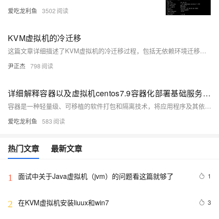
爱吃龙利鱼
3502
KVM虚拟机的冷迁移
这篇文章详细描述了KVM虚拟机的冷迁移过程，包括无依赖环境迁移、有链接克隆虚拟机迁移、多块磁盘迁移的案例，以及可能遇到的错误和解决方案。
尹正杰
798
详细解释容器以及虚拟机centos7.9容器化部署基础服务(容器化部署nginx)
容器是一种轻量级、可移植的软件打包和隔离技术，将应用程序及其依赖项打包，确保在任何环境中一致运行。容器共享主机操作系统内核，相比虚拟机更高效、轻量，具有快速启动和高资源利用率的特点。容器的关键技术包括命名空间（如 PID、NET 等）、控制组（cgroups）和联合文件系统（UnionFS）。使用容器可以提高开发和部署效率，简化管理，确保环境一致性。例如，在 CentOS 7.9 上部署 Nginx 时，可以通过 Docker 下载和运行 `nginx:1.20` 镜像，并通过端口映射使外部请求访问 Nginx 服务。此外，还可以将测试页面复制到容器中，进一步验证容器的功能。
爱吃龙利鱼
583
热门文章
最新文章
面试中关于Java虚拟机（jvm）的问题看这篇就够了
1
1
在KVM虚拟机安装liuux和win7
3
2