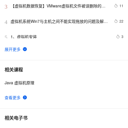
【虚拟机数据恢复】VMware虚拟机文件被误删除的数
11
3
据恢复案例
虚拟机系统Win7与主机之间不能实现拖放的问题及解决
22
4
方法
1、虚拟机安装
3
5
Linux 系统虚拟机管理
8
6
MobaXtem连接虚拟机中的Ubuntu系统 报错： Network 
2
7
相关课程
erro: Connection refused
Java 虚拟机原理
[New Portal]Windows Azure Virtual Machine (17) Virtual 
6
8
Machine成本分析
查看更多
安装高可用性虚拟机，livemigration系列之九
3
9
Java中的虚拟机参数配置详解
14
10
相关电子书