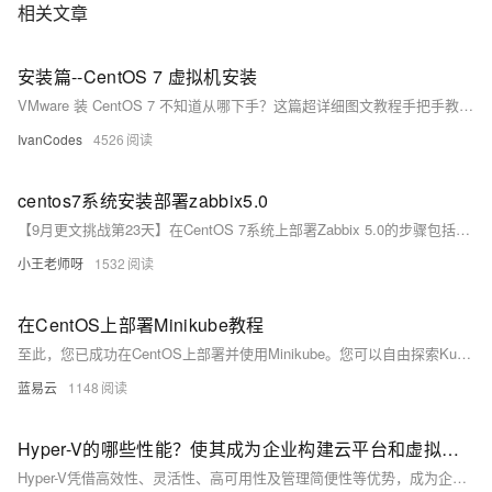
相关文章
安装篇--CentOS 7 虚拟机安装
VMware 装 CentOS 7 不知道从哪下手？这篇超详细图文教程手把手教你在 VMware Workstation 中完成 CentOS 7 桌面系统的完整安装流程。从 ISO 镜像下载、虚拟机配置，到安装图形界面、设置用户密码，每一步都有截图讲解，适合零基础新手快速上手。装好之后无论你是要搭 Hadoop 集群，还是练 Linux ，这个环境都够你折腾一整天！
IvanCodes
4526
centos7系统安装部署zabbix5.0
【9月更文挑战第23天】在CentOS 7系统上部署Zabbix 5.0的步骤包括：安装MariaDB数据库及必要软件包，配置Zabbix仓库，设置数据库并导入Zabbix数据库架构，配置Zabbix服务器与前端参数，启动相关服务，并通过浏览器访问Web界面完成安装向导。
小王老师呀
1532
在CentOS上部署Minikube教程
至此，您已成功在CentOS上部署并使用Minikube。您可以自由探索Kubernetes的世界，熟练配置和管理Kubernetes集群。
蓝易云
1148
Hyper-V的哪些性能？使其成为企业构建云平台和虚拟化环境的首选
Hyper-V凭借高效性、灵活性、高可用性及管理简便性等优势，成为企业构建云平台和虚拟化环境的首选。其微内核架构、硬件辅助虚拟化技术和动态内存管理提升了性能与资源利用率；支持多操作系统和硬件平台，具备故障转移、实时迁移功能，确保业务连续性；提供可视化管理工具和PowerShell脚本自动化，简化管理流程；与Windows Server及Azure无缝集成，降低硬件、运维和能源成本。