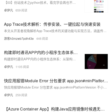
【03】仿站技术之python技术，看完学会再也不用去购买收费工具了-修改整体页面做好安卓下载发给客户-并且开始提交网站公安备案-作为APP下载落地页文娱产品一定要备案-包括安卓android下载（简单）-ios苹果plist下载（稍微麻烦一丢丢）-优雅草卓伊凡
卓伊凡
659
App Trace技术解析：传参安装、一键拉起与快速安装
本文从开发者视角解析App Trace技术的关键功能与实现方法，涵盖传参安装、一键拉起和快速安装技术。详细介绍了Android和iOS平台的具体实现代码与配置要点，探讨了参数丢失、跨平台一致性及iOS限制等技术挑战的解决方案，并提供了测试策略、监控指标和性能优化的最佳实践建议，帮助开发者提升用户获取效率与体验。
游客h3mzwb7pdh43e
446
构建即时通讯APP内的小程序生态体系：从架构设计到技术实现-优雅草卓伊凡
构建即时通讯APP内的小程序生态体系：从架构设计到技术实现-优雅草卓伊凡
卓伊凡
1105
快应用报错Module Error 分包要求 app.json#minPlatformVersion 不小于 1061, 当前值为 21解决方案-优雅草卓伊凡
快应用报错Module Error 分包要求 app.json#minPlatformVersion 不小于 1061, 当前值为 21解决方案-优雅草卓伊凡
卓伊凡
259
【Azure Container App】构建Java应用镜像时候遇无法编译错误：ERROR [build 10/10] RUN ./mvnw.cmd dependency:go-offline -B -Dproduction package