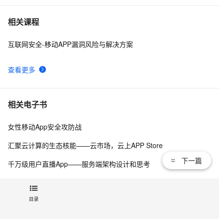
而桌面app向来是web前端开发开发人员下意识的避开方
2
7
相关课程
互联网安全-移动APP漏洞风险与解决方案
《101 Windows Phone 7 Apps》读书笔记-
3
8
PASSWORDS & SECRETS
查看更多
最佳实践3：用通义灵码开发一款 App
8
9
uni-app脚手架踩坑记（上）
5
10
相关电子书
女性移动App安全攻防战
汇聚云计算的生态核能——云市场，云上APP Store
下一篇
千万级用户直播App——服务端架构设计和思考
查看更多
目录