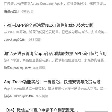
在部署Java应用到Azure Container App时，构建镜像过程中出现错误：“./mvnw.cmd: No such file or directory”。尽管项目根目录包含mvnw和mvnw.cmd文件，但依然报错。问题出现在Dockerfile构建阶段执行`./mvnw dependency:go-offline`命令时，系统提示找不到可执行文件。经过排查，确认是mvnw文件内容异常所致。最终通过重新生成mvnw文件解决该问题，镜像成功构建。
路边两盏灯
698
小红书APP的全新鸿蒙NEXT端性能优化技术实践
从 2023 年开始，鸿蒙的优势愈发明显，已经成为可与 iOS、安卓媲美的第三大移动操作系统。从一些抖音视频中也可以看出，鸿蒙在流畅性方面甚至在某些层面上超过了 iOS。本次分享的主题是小红书在鸿蒙平台上的工程实践，主要聚焦于性能优化和探索。
JackJiang2026
1088
淘宝/天猫获得淘宝app商品详情原数据 API 返回值的应用
该API专注于商品信息整合与展示，提供基础信息抓取、多媒体内容整合等功能，助力实时同步商品数据，构建丰富的详情页。同时支持数据分析与市场洞察，包括销售趋势分析和竞品对比，优化库存与定价策略。此外，动态促销管理和个性化推荐系统可提升营销效果，而实时库存预警和评价数据可视化则显著增强用户体验，为用户决策提供透明依据，全面提升平台竞争力与用户满意度。
游客h2p5himj2xcrw
331
App Trace功能实战：一键拉起、快速安装与免提写邀请码的应用实践
App Trace系统通过一键拉起、快速安装和免提写邀请码三大功能，显著提升用户转化率、安装成功率和邀请注册率。结合深度技术实现与优化，助力公司用户增长，成为移动端核心基础设施。
游客h3mzwb7pdh43e
372
【04】微信支付商户申请下户到配置完整流程-微信开放平台移动APP应用通过-微信商户继续申请-微信开户函-视频声明-以及对公打款验证-申请+配置完整流程-优雅草卓伊凡