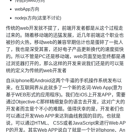
传统的web方向
webApp方向
nodejs方向(这里不讨论)
传统的web开发就不提了，前端开发者都是从这个过程走
过来的。随着移动端的迅猛发展，近几年前端这个职业也
被抄的火热，移动web的兼容早期估计也是蛋碎了一批人
了，我也是深受其害，还好电子产品更新换代的速度挺快
的。所以不管是PC还是移动端，web页面至始至终都是通
过浏览器打开的，那么这样的开发来说我们还是的可以笼
统的定义为传统的web开发者
自从Iphone和Android这两个牛逼的手机操作系统发布以
来，在互联网界从此就多了一个新的名词-Web App(意为
基于WEB形式的应用程序)。我们在iOS上开发APP，需要
通过Objective-C那样精细复杂的语言去开发，这对广大的
开发者而言是个不小的难题。值得庆幸的是，开发者们也
可以通过开发Web APP来达到曲线救国的目的。也就是
说，可以通过HTML、 CSS或者JavaScript来进行Web AP
P的开发。其实Web APP说白了就是一个针对Iphone、An