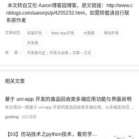
本文转自艾伦 Aaron博客园博客，原文链接：http://www.c
nblogs.com/aaronjs/p/4255232.html，如需转载请自行联
系原作者
文章标签：
前端开发
Web App开发
大数据
移动开发
开发者
来 源：
开发者社区
>
开发与运维
>
文章
> 正文
相关文章
基于 uni-app 开发的废品回收类多端应用功能与界面说明
本文将对一款基于 uni-app 开发的废品回收类多端应用，从多端支持范围、核心功能模块及部分界面展示进行客观说明，相关资源信息也将一并呈现。
gooking
323
【03】仿站技术之python技术，看完学会再也不用去购买收费工具了-修改整体页面做好安卓下载发给客户-并且开始提交网站公安备案-作为APP下载落地页文娱产品一定要备案-包括安卓android下载（简单）-ios苹果plist下载（稍微麻烦一丢丢）-优雅草卓伊凡