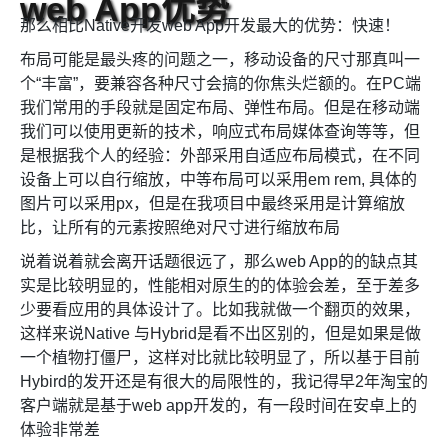
web App优势
那么相比Native开发web App开发最大的优势：快速！
布局可能是最头疼的问题之一，移动设备的尺寸那真叫一
个“丰富”，要兼容各种尺寸会搞的你焦头烂额的。在PC端
我们常用的手段就是固定布局、弹性布局。但是在移动端
我们可以使用更新的技术，响应式布局媒体查询等等，但
是根据我个人的经验：外部采用自适应布局模式，在不同
设备上可以自行缩放，中等布局可以采用em rem, 具体的
图片可以采用px，但是在我项目中最终采用是计算缩放
比，让所有的元素按照绝对尺寸进行缩放布局
说着说着就会离开话题很远了，那么web App的的缺点其
实是比较明显的，性能相对原生的的体验会差，至于差多
少要看应用的具体设计了。比如我就做一个翻页的效果，
这样来说Native 与Hybrid是看不出区别的，但是如果是做
一个植物打僵尸，这样对比就比较明显了，所以基于目前
Hybird的发开还是有很大的局限性的，我记得早2年淘宝的
客户端就是基于web app开发的，有一段时间在安卓上的
体验非常差