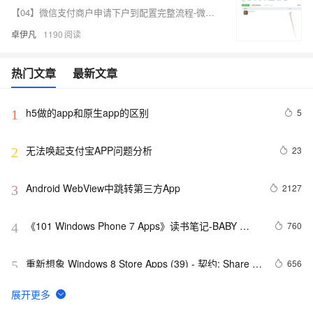
【04】微信支付商户申请下户到配置完整流程-微信开放平台移动APP应用通过-微信商户继续申请-微信开户函-视频声明-以及对公打款验证-申请+配置完整流程-优雅草卓伊凡
卓伊凡
1190
热门文章
最新文章
h5做的app和原生app的区别
5
1
无法唤起支付宝APP问题分析
23
2
Android WebView中跳转第三方App
2127
3
《101 Windows Phone 7 Apps》读书笔记-BABY 
760
4
MILESTONES
重新想象 Windows 8 Store Apps (39) - 契约: Share 
656
5
Contract
基于java考研线上自习室 App 的设计与实现附完整代码
3
6