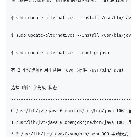
然后就是要告诉系统，我们使用的sun的JDK，而非OpenJDK了：
$ sudo update-alternatives --install /usr/bin/java 
$ sudo update-alternatives --install /usr/bin/javac
$ sudo update-alternatives --config java 
有 2 个候选项可用于替换 java (提供 /usr/bin/java)。
选择 路径 优先级 状态
---------------------------------------------------
0 /usr/lib/jvm/java-6-openjdk/jre/bin/java 1061 
1 /usr/lib/jvm/java-6-openjdk/jre/bin/java 1061 
* 2 /usr/lib/jvm/java-6-sun/bin/java 300 手动模式