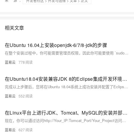
来 源：
开发者社区
>
开发与运维
>
文章
> 正文
相关文章
在Ubuntu 16.04上安装openjdk-6/7/8-jdk的步骤
在整个安装过程中，你可能需要管理员权限，因此你可能要使用 `sudo` 来获取必要的权限。记得做完每一个步骤后，都要检查输出，以确保没有发生错误，并且每项操作都成功完成。如果在安装过程中遇到问题，查看 `/var/log/` 下的日志文件对于问题的解决可能是有帮助的。
蓝易云
778
在Ubuntu18.04安装兼容JDK 8的Eclipse集成开发环境的指南。
完成以上步骤后，您将在Ubuntu 18.04系统上成功安装并配置了Eclipse IDE，它将与JDK 8兼容，可以开始进行Java开发工作。如果遇到任何问题，请确保每一步骤都正确执行，并检查是否所有路径都与您的具体情况相匹配。
蓝易云
552
在Linux平台上进行JDK、Tomcat、MySQL的安装并部署后端项目
现在，你可以通过访问http://Your_IP:Tomcat_Port/Your_Project访问你的项目了。如果一切顺利，你将看到那绚烂的胜利之光照耀在你的项目之上！
蓝易云
627