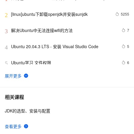
[linux]ubuntu下卸载openjdk并安装sunjdk
5255
2
解决Ubuntu中无法连接wifi的方法
7
3
Ubuntu 20.04.3 LTS - 安装 Visual Studio Code
5
4
Ubuntu学习 文件权限
6
5
在Ubuntu平台搭建RTMP直播服务器使用SRS简要指南
7
6
ubuntu22/20 安装macos 主题桌面
8
7
相关课程
JDK的选型、安装与配置
Ubuntu Touch将支持用户数据加密：目前暂无时间表
5
8
查看更多
Mysql8.0在Ubuntu安装
1
9