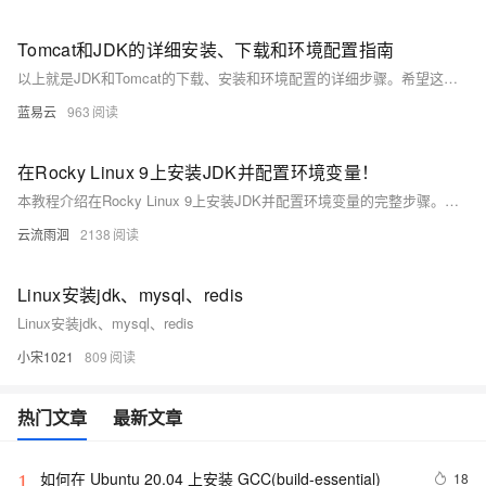
Tomcat和JDK的详细安装、下载和环境配置指南
以上就是JDK和Tomcat的下载、安装和环境配置的详细步骤。希望这个指南能帮助你顺利完成设置。
蓝易云
963
在Rocky Linux 9上安装JDK并配置环境变量！
本教程介绍在Rocky Linux 9上安装JDK并配置环境变量的完整步骤。首先更新系统，清理旧版本JDK相关包及残留文件，确保环境干净。接着搜索并安装所需版本的JDK（如OpenJDK 17），验证安装是否成功。然后查找JDK安装路径，配置全局环境变量`JAVA_HOME`和`PATH`，最后验证环境变量设置。按照此流程操作，可顺利完成Java开发环境搭建，支持多版本切换（如JDK 8/11/17）。生产环境请谨慎操作，避免影响现有服务。
云流雨洄
2138
Linux安装jdk、mysql、redis
Linux安装jdk、mysql、redis
小宋1021
809
热门文章
最新文章
如何在 Ubuntu 20.04 上安装 GCC(build-essential)
18
1