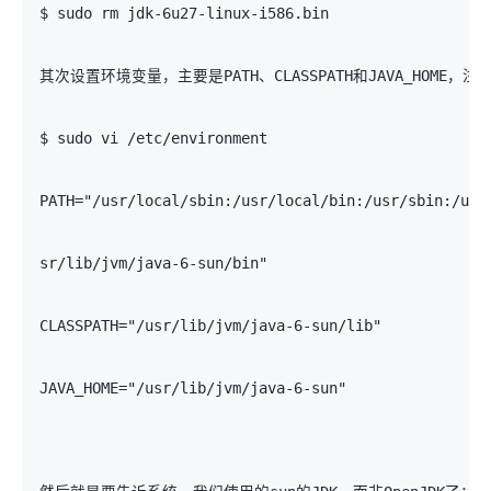
$ sudo rm jdk-6u27-linux-i586.bin 
其次设置环境变量，主要是PATH、CLASSPATH和JAVA_HOME，注
$ sudo vi /etc/environment 
PATH="/usr/local/sbin:/usr/local/bin:/usr/sbin:/usr
sr/lib/jvm/java-6-sun/bin" 
CLASSPATH="/usr/lib/jvm/java-6-sun/lib" 
JAVA_HOME="/usr/lib/jvm/java-6-sun" 