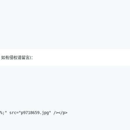
AI 应用
10分钟微调：让0.6B模型媲美235B模
多模态数据信
型
依托云原生高可用架构,实现Dify私有化部署
用1%尺寸在特定领域达到大模型90%以上效果
一个 AI 助手
超强辅助，Bol
即刻拥有 DeepSeek-R1 满血版
在企业官网、通讯软件中为客户提供 AI 客服
多种方案随心选，轻松解锁专属 DeepSeek
，如有侵权请留言)：
%;" src="p9718659.jpg" /></p>
