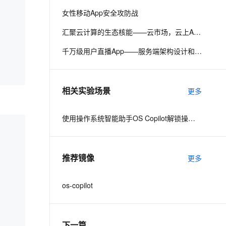
女性移动App安全攻防战
息提取
与 AI 智能体进行实时音视频通话
汇聚云计算的生态核能——云市场，云上APP Store
从文本、图片、视频中提取结构化的属性信息
构建支持视频理解的 AI 音视频实时通话应用
千万级用户直播App——服务端架构设计和思考
t.diy 一步搞定创意建站
构建大模型应用的安全防护体系
通过自然语言交互简化开发流程,全栈开发支持
通过阿里云安全产品对 AI 应用进行安全防护
相关实验场景
更多
使用操作系统智能助手OS Copilot解锁操作系统运维与编程
推荐镜像
更多
os-copilot
下一篇