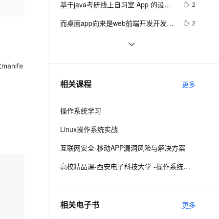
安全
基于java考研线上自习室 App 的设计
我要投诉
e-1.1-I2V
Cosyvoice-V3-Flash
2
PolarDB
上云场景组合购
Milvus 弹性伸缩功能新增节
伴
与实现附完整代码
漫剧创作，剧本、分镜、视频高效生成
100%兼容MySQL、PostgreSQL，兼容Oracle，支持集中和分布式
覆盖90%+业务场景，专享组合折扣价
点支持范围
畅自然，细节丰富
高表现力语音合成大模型，语音克隆听感自然
VPN
而桌面app向来是web前端开发开发人
2
员下意识的避开方
ernetes 版 ACK
云聚AI 严选权益
AI 原生数据库服务发布
SSL 证书
《101 Windows Phone 7 Apps》读书
3
2V
Fun-ASR
，一键激活高效办公新体验
理容器应用的 K8s 服务
精选AI产品，从模型到应用全链提效
Agent 数据网关
笔记-PASSWORDS & SECRETS
文戏情感细腻自然，动作戏激烈拳拳到肉，实现更强表演能力
支持中英文自由切换，具备更强的噪声鲁棒性
堡垒机
最佳实践3：用通义灵码开发一款 App
7
anife
AI 用量加速计划
云原生数据库 PolarDB
防火墙
、识别商机，让客服更高效、服务更出色。
uni-app脚手架踩坑记（上）
新老同享，达量后返
Agentic Database 发布
5
相关课程
更多
主机安全
应用
操作系统学习
千问办公
NEW
AI 应用及服务市场
的智能体编程平台
一站式AI生产力平台
Linux操作系统实战
AI 应用
伶鹊
互联网安全-移动APP漏洞风险与解决方案
企业级人与Agent协作平台，接入和调度多个数字员工
智能客服平台，对话机器人、对话分析、智能外呼
大模型
高校精品课-西安电子科技大学 -操作系统课程设计
大模型服务平台百炼 - 全妙
自然语言处理
应用创作平台
多模态内容创作工具，已接入 DeepSeek
数据标注
相关电子书
更多
机器学习