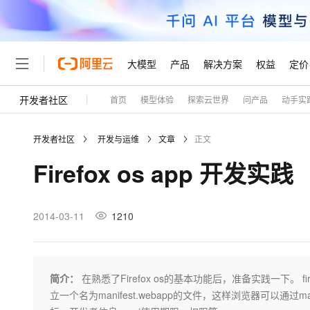
大模型
产品
解决方案
权益
定价
开发者社区
首页
模型体验
探索云世界
问产品
动手实
大模型
产品
解决方案
权益
定价
云市场
伙伴
服务
了解阿里云
精选产品
精选解决方案
普惠上云
产品定价
精选商城
成为销售伙伴
售前咨询
为什么选择阿里云
千问AI平台
开发者社区
开发与运维
文章
正文
了解云产品的定价详情
大模型服务平台百炼
千问办公，解锁你的工作
普惠上云 官方力荐
分销伙伴
在线服务
网站建设
什么是云计算
大
Firefox os app 开发实践
大模型服务与应用平台
企业级Agent产品，直接
云服务器38元/年起，超
咨询伙伴
多端小程序
技术领先
云上成本管理
售后服务
轻量应用服务器
Agency Agents：拥
官方推荐返现计划
大模型
精选产品
精选解决方案
Salesforce 国际版订阅
稳定可靠
管理和优化成本
推荐新用户得奖励，单订单
销售伙伴合作计划
2014-03-11
1210
自助服务
友盟天域
安全合规
人工智能与机器学习
AI
文本生成
云数据库 RDS
HappyHorse 打造一
云工开物
无影生态合作计划
在线服务
观测云
分析师报告
高校专属算力普惠，学生认
计算
互联网应用开发
Qwen3.8-Max
HOT
Salesforce On Alibaba C
工单服务
Tuya 物联网平台阿里云
研究报告与白皮书
人工智能平台 PAI
快速拥有专属 OpenClaw
简介：
在熟悉了Firefox os的基本功能后，准备实践一下。 f
大模
Consulting Partner 合
大数据
容器
智能体时代全能旗舰模型
免费试用
短信专区
一站式AI开发、训练和推
立一个名为manifest.webapp的文件，这样浏览器可以通过
蓝凌 OA
AI 大模型销售与服务生
现代化应用