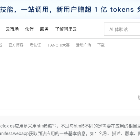
云市场
伙伴
服务
了解阿里云
践
官方博客
考认证
TIANCHI大赛
活动广场
下载
AI 特惠
数据与 API
成为产品伙伴
企业增值服务
最佳实践
价格计算器
AI 场景体
基础软件
产品伙伴合
阿里云认证
市场活动
配置报价
大模型
自助选配和估算价格
新方式
睿译宝，AI翻译排版一步到位
智启 AI 普惠权益
产品生态集成认证中心
企业支持计划
云上春晚
域名与网站
千问官方 MaaS 平台，为开发者和 Agent 而生，新用户赠送 1 亿 + tokens 额度
Qwen Aud
AI Coding
阿里云Maa
2026 阿里云
云服务器 E
为企业打
数据集
Windows
大模型认证
模型
NEW
NEW
交付可用成果
值低价云产品抢先购
上传文档即自动完成翻译和格式还原
至高享 1亿+免费 tokens，加速 Al 应用落地
提供智能易用的域名与建站服务
智能编程，一键
安全可靠、
产品生态伙伴
专家技术服务
云上奥运之旅
弹性计算合作
阿里云中企出
手机三要素
宝塔 Linux
全部认证
价格优势
有专属领域专家
GLM-5.2：长任务时代开源旗舰模型
阿里云 OPC 创新助力计划
千问大模型
即刻拥有 DeepS
AI 电商营销
对象存储 O
大模型
产品生态伙伴工作台
企业增值服务台
云栖战略参考
云存储合作计
云栖大会
身份实名认证
CentOS
训练营
推动算力普惠，释放技术红利
最高返9万
多领域专家智能体,一键组建 AI 虚拟交付团队
快速构建应用程序和网站，即刻迈出上云第一步
至高百万元 Token 补贴，加速一人公司成长
多元化、高性能、安全可靠的大模型服务
真正可用的 1M 上下文,一次完成代码全链路开发
轻松解锁专属 Dee
从图文生成到
云上的中国
数据库合作计
活动全景
短信
Docker
图片和
站式影视创作平台
Hermes Agent，打造自进化智能体
Token Plan 模型订阅计划
数字证书管理服务（原SSL证书）
5 分钟轻松部署
AI 广告创作
无影云电脑
企业成长
NEW
信息公告
看见新力量
云网络合作计
OCR 文字识别
JAVA
证享300元代金券
可视化编排打通从文字构思到成片全链路闭环
全托管，含MySQL、PostgreSQL、SQL Server、MariaDB多引擎
自主进化，持久记忆，越用越聪明
Qwen3.8-Max 首发尝鲜，限时加量 10 倍，夜间低至2折
实现全站HTTPS，呈现可信的WEB访问
图文、视频一
随时随地安
魔搭 Mode
Kimi-K3
HappyHors
NEW
loud
服务实践
官网公告
金融模力时刻
Salesforce O
版
发票查验
全能环境
Claude Code + GStack 打造工程团队
千问办公，限时限量积分加倍
Qoder
低代码高效构
AI 建站
短信服务
irefox os应用是采用html5编写，不过与html5不同的是需要在应用的根目
型
NEW
作计划
Kimi 最新旗舰模型，长程编程与推理利器
让文字生成流
计划
创新中心
魔搭 ModelSc
健康状态
理服务
让AI从“聊天伙伴”进化为能干活的“数字员工”
安装技能 GStack，拥有专属 AI 工程团队
你的AI工作搭子，覆盖日常办公高频场景
面向真实软件的智能体编程平台
0 代码专业建
manifest.webapp获取到该应用的一些基本信息，如：名称、描述、版本、
客户案例
天气预报查询
操作系统
态合作计划