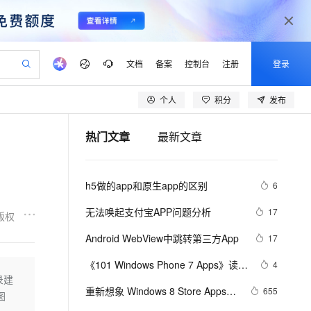
文档
备案
控制台
注册
登录
个人
积分
发布
验
作计划
器
AI 活动
专业服务
服务伙伴合作计划
开发者社区
加入我们
产品动态
服务平台百炼
阿里云 OPC 创新助力计划
热门文章
最新文章
一站式生成采购清单，支持单品或批量购买
io：打造专属 AI 语音助手
S产品伙伴计划（繁花）
峰会
CS
造的大模型服务与应用开发平台
一句话生成原生可编辑精美 PPT 文稿
AI 生产力先锋
Al MaaS 服务伙伴赋能合作
域名
博文
Careers
至高可申请百万元
Qwen3.8-Max 模型上线
开启高性价比 AI 编程新体验
弹性可伸缩的云计算服务
Qwen-Audio-3.0-Realtime 端到端实时语音角色扮演
输入一句话想法, 轻松生成专业的 PPT
先锋实践拓展 AI 生产力的边界
Token 补贴，五大权
计划
海大会
伙伴信用分合作计划
商标
问答
社会招聘
h5做的app和原生app的区别
6
益加速 OPC 成功
eek-V4-Pro
SS
一键部署幻兽帕鲁游戏服务器
飞天发布时刻
HOT
Open Search 向量检索版支
划
备案
电子书
校园招聘
pSeek-V4-Pro
视频创作，一键激活电商全链路生产力
稳定、安全、高性价比、高性能的云存储服务
一键购买专属联机服务器，轻松开启游戏
所见，即是所愿
持视频检索 Pipeline 功能
更多支持
无法唤起支付宝APP问题分析
17
版权
划
公司注册
镜像站
视频生成
语音识别与合成
专属 QwenPaw
漫剧工坊：一站式动画创作平台
AI 实训营
HOT
应用身份服务 (IDaaS)
Android WebView中跳转第三方App
17
合作伙伴培训与认证
划
上云迁移
站生成，高效打造优质广告素材
全接入的云上超级电脑
从聊天伙伴进化为能主动干活的本地数字员工
快速生产连贯的高质量长漫剧
从基础到进阶，Agent 创客手把手教你
OpenClaw 管理能力上线
lScope
我要反馈
e-1.1-T2V
Qwen3-TTS-Flash
《101 Windows Phone 7 Apps》读书
4
查询合作伙伴
n Alibaba Cloud ISV 合作
代维服务
建企业门户网站
10 分钟搭建微信、支付宝小程序
录建
MaxCompute MaxFrame 提
笔记-BABY MILESTONES
畅细腻的高质量视频
离线语音合成大模型，多语言方言自适应，低延迟高稳定
创新加速
重新想象 Windows 8 Store Apps 
ope
登录合作伙伴管理后台
655
我要建议
站，无忧落地极速上线
以可视化方式快速构建移动和 PC 门户网站
国内短信简单易用，安全可靠，秒级触达，全球覆盖200+国家和地区。
高效部署网站，快速应用到小程序
供自动弹性内存功能
图
(39) - 契约: Share Contract