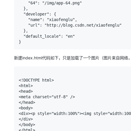
大模型解决方案
    "64": "/img/app-64.png"

  },

迁移与运维管理
  "developer": {

快速部署 Dify，高效搭建 
    "name": "xiaofenglu",

专有云
    "url": "http://blog.csdn.net/xiaofenglu"

  },

10 分钟在聊天系统中增加
  "default_locale": "en"

}
新建index.html代码如下，只是加载了一个图片（图片来自网络
<!DOCTYPE html> 

<html> 

<head> 

<meta charset="utf-8" /> 

</head> 

<body>

<div><p style="width:100%"><img style="width:100
</div>

</body>

</html> 