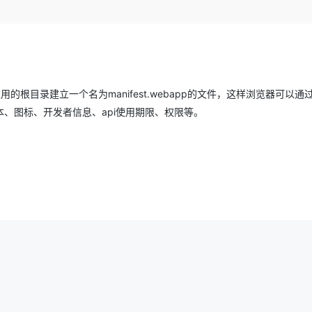
Deepseek-v4-pro
HappyHors
同享
万小智 AI 建站低至 15元/月
Qoder CN
AI 短剧/漫剧
云原生数据库 
快递物流查询
WordPress
成为服务伙
高校合作
点，立即开启云上创新
覆盖公网/内网、递归/权威、移动APP等全场景解析服务
送.CN域名，送备案服务码
基于千问大模型等，支持代码智能生成、研发智能问答
AI助力短剧
态智能体模型
旗舰 MoE 大模型，百万上下文与顶尖推理能力
图生视频，流
Ubuntu
服务生态伙伴
云工开物
企业应用
Works
Night Plan 支持 Qwen 3.8-Max
云原生大数据计算服务 MaxCompute
AI 办公
容器服务 Kub
NEW
GLM-5.2
Wan2.7-T
Red Hat
30+ 款产品免费体验
Data Agent 驱动的一站式 Data+AI 开发治理平台
夜间 5 折，Qwen/Meoo/TokenPlan 客户专享
面向分析的企业级SaaS模式云数据仓库
AI智能应用
提供一站式管
科研合作
视觉 Coding、空间感知、多模态思考等全面升级
1M上下文，专为长程任务能力而生
ERP
堂（旗舰版）
SUSE
在应用的根目录建立一个名为manifest.webapp的文件，这样浏览器可以通过m
智能客服
CRM
防护产品
2个月
自动承接线索
版本、图标、开发者信息、api使用期限、权限等。
建站小程序
OA 办公系统
AI 应用构建
大模型原生
力提升
财税管理
模板建站
Qoder
大模型服务平台百炼-应用模版
HOT
NEW
面向真实软件
个人版上线、团队版降价；千问3.8-Max首发发尝鲜
丰富多元化的应用模版和解决方案
400电话
定制建站
万有无界
大模型服务平台百炼-智能体
方案
广告营销
模板小程序
的模型效果
灵活可视化地构建企业级 Agent
定制小程序
秒悟
人工智能平台 PAI
APP 开发
云端极速 AI 
新一代 AI 视频生成模型，深度适配广告营销等场景
AI Native 的算法工程平台，一站式完成建模、训练、推理服务部署
建站系统