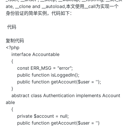
ate, __clone and __autoload,本文使用__call为实现一个
身份验证的简单实例，代码如下：
代码
复制代码
<?php
interface Accountable
{
const ERR_MSG = "error";
public function isLoggedIn();
public function getAccount($user = '');
}
abstract class Authentication implements Account
able
{
private $account = null;
public function getAccount($user = '')