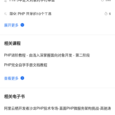
4
简化 PHP 开发的10个工具
6
5
PHP 接口
9
6
使用消息服务(MNS)订阅阿里云物联网平台设备消息PHP
1
7
相关课程
示例参考
PHP进阶教程 - 由浅入深掌握面向对象开发 - 第二阶段
PHP设计模式：单例模式
692
8
PHP完全自学手册文档教程
PHP时间
698
9
查看更多
《PHP对象、模式与实践》之高级特性
652
10
相关电子书
阿里云栖开发者沙龙PHP技术专场-直面PHP微服务架构挑战-高驰涛