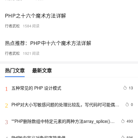
PHP之十六个魔术方法详解
行者武松
1584
热点推荐：PHP中十六个魔术方法详解
行者武松
1921
热门文章
最新文章
五种常见的 PHP 设计模式
13
1
PHP对大小写敏感问题的处理比较乱，写代码时可能偶尔
0
2
出问题，所以这里总结一下。以便用到的出现错误
**PHP删除数组中特定元素的两种方法array_splice()和
493
3
unset()
PHP5中定义对象的字符串值
596