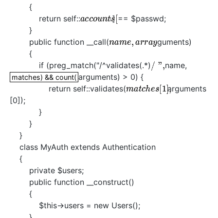
{
return self::
user] == $passwd;
a
c
c
o
u
n
t
s
[
}
public function __call(
arguments)
n
a
m
e
,
a
r
r
a
y
{
if (preg_match("/^validates(.*)
name,
/
"
,
arguments) > 0) {
matches) && count(
matches) && count(
return self::validates(
arguments
m
a
t
c
h
e
s
[
1
]
,
[0]);
}
}
}
class MyAuth extends Authentication
{
private $users;
public function __construct()
{
$this->users = new Users();
}