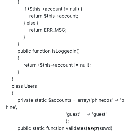
{
if ($this->account != null) {
return $this->account;
} else {
return ERR_MSG;
}
}
public function isLoggedIn()
{
return ($this->account != null);
}
}
class Users
{
private static $accounts = array('phinecos' => 'p
hine',
'guest' => 'guest'
);
public static function validates(
passwd)
u
s
e
r
,