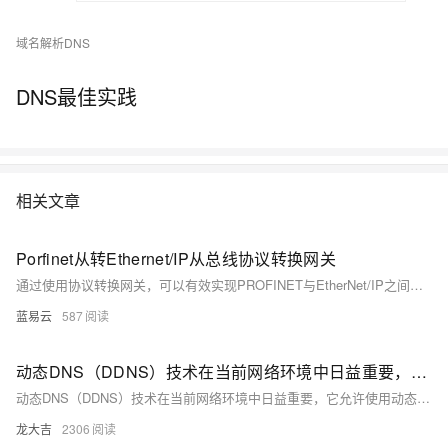
域名解析DNS
DNS最佳实践
相关文章
Porfinet从转Ethernet/IP从总线协议转换网关
通过使用协议转换网关，可以有效实现PROFINET与EtherNet/IP之间的通信互操作，提升工业自动化系统的灵活性和兼容性。关键在于选择合适的网关设备，正确配置网络和协议参数，确保数据的准确传输和实时通信。通过以上步骤，可以顺利实现从PROFINET到EtherNet/IP的协议转换，满足复杂工业环境中的多协议集成需求。
蓝易云
587
动态DNS（DDNS）技术在当前网络环境中日益重要，它允许使用动态IP地址的设备通过固定域名访问
动态DNS（DDNS）技术在当前网络环境中日益重要，它允许使用动态IP地址的设备通过固定域名访问，即使IP地址变化，也能通过DDNS服务保持连接。适用于家庭网络远程访问设备及企业临时或移动设备管理，提供便捷性和灵活性。示例代码展示了如何使用Python实现基本的DDNS更新。尽管存在服务可靠性和安全性挑战，DDNS仍极大提升了网络资源的利用效率。
龙大吉
2306