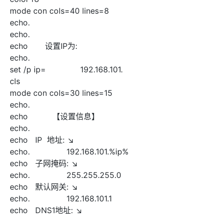
mode con cols=40 lines=8
echo.
echo.
echo
设置IP为:
echo.
set /p ip=
192.168.101.
cls
mode con cols=30 lines=15
echo.
echo
【设置信息】
echo.
echo
IP
地址: ↘
echo.
192.168.101.%ip%
echo
子网掩码: ↘
echo.
255.255.255.0
echo
默认网关: ↘
echo.
192.168.101.1
echo
DNS1地址: ↘