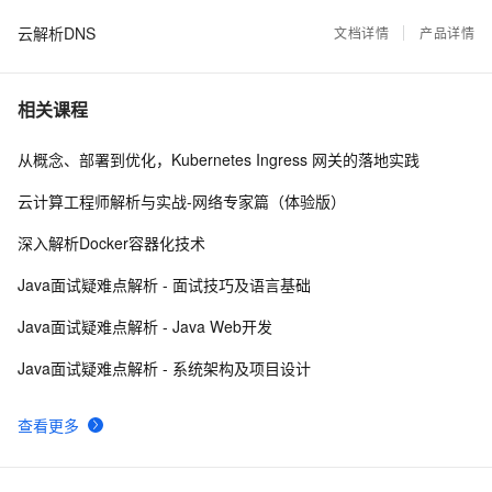
云解析DNS
最新可靠好用的DNS服务器地址汇总
文档详情
产品详情
9501
8
Linux DNS解析异常的排查
8901
9
相关课程
winPE系统下查看系统的IP及DNS地址
8481
10
从概念、部署到优化，Kubernetes Ingress 网关的落地实践
云计算工程师解析与实战-网络专家篇（体验版）
深入解析Docker容器化技术
Java面试疑难点解析 - 面试技巧及语言基础
Java面试疑难点解析 - Java Web开发
Java面试疑难点解析 - 系统架构及项目设计
查看更多