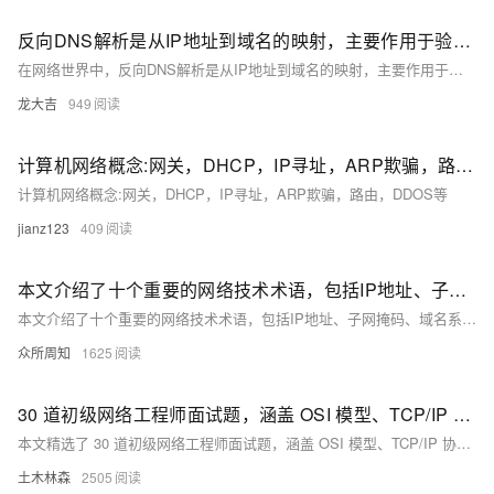
反向DNS解析是从IP地址到域名的映射，主要作用于验证和识别，提高通信来源的可信度和可追溯性
在网络世界中，反向DNS解析是从IP地址到域名的映射，主要作用于验证和识别，提高通信来源的可信度和可追溯性。它在邮件服务器验证、网络安全等领域至关重要，帮助识别恶意行为，增强网络安全性。尽管存在配置错误等挑战，但正确管理下，反向DNS解析能显著提升网络环境的安全性和可靠性。
龙大吉
949
计算机网络概念:网关，DHCP，IP寻址，ARP欺骗，路由，DDOS等
计算机网络概念:网关，DHCP，IP寻址，ARP欺骗，路由，DDOS等
jianz123
409
本文介绍了十个重要的网络技术术语，包括IP地址、子网掩码、域名系统（DNS）、防火墙、虚拟专用网络（VPN）、路由器、交换机、超文本传输协议（HTTP）、传输控制协议/网际协议（TCP/IP）和云计算
本文介绍了十个重要的网络技术术语，包括IP地址、子网掩码、域名系统（DNS）、防火墙、虚拟专用网络（VPN）、路由器、交换机、超文本传输协议（HTTP）、传输控制协议/网际协议（TCP/IP）和云计算。通过这些术语的详细解释，帮助读者更好地理解和应用网络技术，应对数字化时代的挑战和机遇。
众所周知
1625
30 道初级网络工程师面试题，涵盖 OSI 模型、TCP/IP 协议栈、IP 地址、子网掩码、VLAN、STP、DHCP、DNS、防火墙、NAT、VPN 等基础知识和技术，帮助小白们充分准备面试，顺利踏入职场
本文精选了 30 道初级网络工程师面试题，涵盖 OSI 模型、TCP/IP 协议栈、IP 地址、子网掩码、VLAN、STP、DHCP、DNS、防火墙、NAT、VPN 等基础知识和技术，帮助小白们充分准备面试，顺利踏入职场。
土木林森
2505