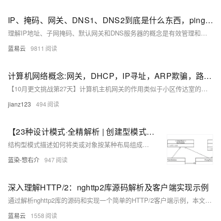
IP、掩码、网关、DNS1、DNS2到底是什么东西，ping telnet测试
理解IP地址、子网掩码、默认网关和DNS服务器的概念是有效管理和配置网络的基础。通过使用ping和telnet命令，可以测试网络连通性和服务状态，快速诊断和解决网络问题。这些工具和概念是网络管理员和IT专业人员日常工作中不可或缺的部分。希望本文提供的详细解释和示例能够帮助您更好地理解和应用这些网络配置和测试工具。
蓝易云
9811
计算机网络概念:网关，DHCP，IP寻址，ARP欺骗，路由，DDOS等
【10月更文挑战第27天】计算机主机网关的作用类似于小区传达室的李大爷，负责将内部网络的请求转发到外部网络。当小区内的小不点想与外面的小明通话时，必须通过李大爷（网关）进行联系。网关不仅帮助内部设备与外部通信，还负责路由选择，确保数据包高效传输。此外，网关还参与路由表的维护和更新，确保网络路径的准确性。
jianz123
494
【23种设计模式·全精解析 | 创建型模式篇】5种创建型模式的结构概述、实现、优缺点、扩展、使用场景、源码解析
结构型模式描述如何将类或对象按某种布局组成更大的结构。它分为类结构型模式和对象结构型模式，前者采用继承机制来组织接口和类，后者釆用组合或聚合来组合对象。由于组合关系或聚合关系比继承关系耦合度低，满足“合成复用原则”，所以对象结构型模式比类结构型模式具有更大的灵活性。 结构型模式分为以下 7 种： • 代理模式 • 适配器模式 • 装饰者模式 • 桥接模式 • 外观模式 • 组合模式 • 享元模式
蓝染-惣右介
947
深入理解HTTP/2：nghttp2库源码解析及客户端实现示例
通过解析nghttp2库的源码和实现一个简单的HTTP/2客户端示例，本文详细介绍了HTTP/2的关键特性和nghttp2的核心实现。了解这些内容可以帮助开发者更好地理解HTTP/2协议，提高Web应用的性能和用户体验。对于实际开发中的应用，可以根据需要进一步优化和扩展代码，以满足具体需求。
蓝易云
1558