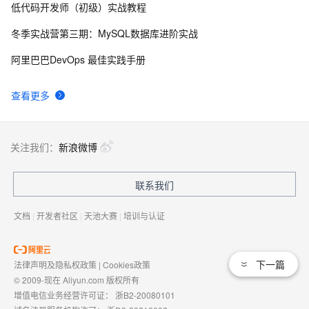
低代码开发师（初级）实战教程
ArcGIS 栅格数据已加载后的获取
598
8
冬季实战营第三期：MySQL数据库进阶实战
ArcGIS API for Silverlight 查找点聚焦的一个注意点
3
9
阿里巴巴DevOps 最佳实践手册
[ ArcGIS Server技术版]如何得到本机上的所有的REST
601
10
查看更多
服务？
关注我们：
新浪微博
联系我们
文档
|
开发者社区
|
天池大赛
|
培训与认证
下一篇
法律声明及隐私权政策
|
Cookies政策
© 2009-现在 Aliyun.com 版权所有
增值电信业务经营许可证：
浙B2-20080101