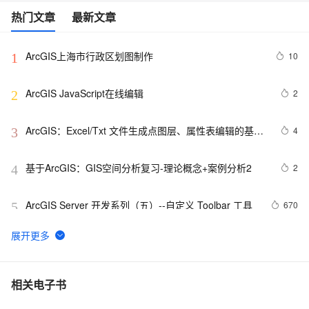
热门文章
最新文章
ArcGIS上海市行政区划图制作
10
1
ArcGIS JavaScript在线编辑
2
2
ArcGIS：Excel/Txt 文件生成点图层、属性表编辑的基本
4
3
方法、属性表之间的连接（合并）和关联的操作、属性表
的字段计算器的使用
基于ArcGIS：GIS空间分析复习-理论概念+案例分析2
2
4
ArcGIS Server 开发系列（五）--自定义 Toolbar 工具
670
5
Silverlight 结合ArcGis 在地图画面上显示名称+ 点选图层
5
6
事件委派
ArcGIS：如何对要素类进行查询要素属性、更改符号、
7
7
相关电子书
标记？