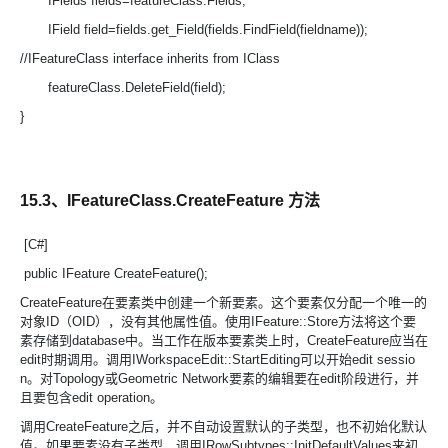
IFields fields=featureClass.Fields;
IField field=fields.get_Field(fields.FindField(fieldname));
//IFeatureClass interface inherits from IClass
featureClass.DeleteField(field);
}
15.3、IFeatureClass.CreateFeature 方法
[C#]
public IFeature CreateFeature();
CreateFeature在要素类中创建一个新要素。这个要素仅分配一个唯一的
对象ID（OID），没有其他属性值。使用IFeature::Store方法将这个要
素存储到database中。当工作在版本要素类上时，CreateFeature应当在
edit时期调用。调用IWorkspaceEdit::StartEditing可以开始edit sessio
n。对Topology或Geometric Network要素的编辑要在edit阶段进行，并
且要包含edit operation。
调用CreateFeature之后，并不自动设置默认的子类型，也不初始化默认
值。如果要素没有子类型，调用IRowSubtypes::InitDefaultValues来初