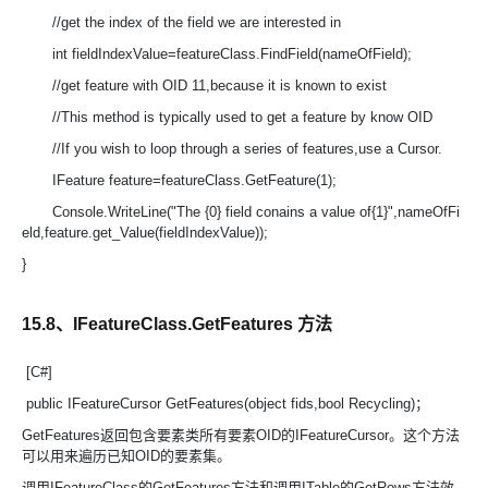
//get the index of the field we are interested in
int fieldIndexValue=featureClass.FindField(nameOfField);
//get feature with OID 11,because it is known to exist
//This method is typically used to get a feature by know OID
//If you wish to loop through a series of features,use a Cursor.
IFeature feature=featureClass.GetFeature(1);
Console.WriteLine("The {0} field conains a value of{1}",nameOfFi
eld,feature.get_Value(fieldIndexValue));
}
15.8、IFeatureClass.GetFeatures 方法
[C#]
public IFeatureCursor GetFeatures(object fids,bool Recycling)；
GetFeatures返回包含要素类所有要素OID的IFeatureCursor。这个方法
可以用来遍历已知OID的要素集。
调用IFeatureClass的GetFeatures方法和调用ITable的GetRows方法效