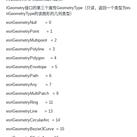
IGeometry接口的第三个属性GeometryType（只读，返回一个类型为es
riGeometryType的该图形的几何类型）
esriGeometryNull = 0
esriGeometryPoint = 1
esriGeometryMultipoint = 2
esriGeometryPolyline = 3
esriGeometryPolygon = 4
esriGeometryEnvelope = 5
esriGeometryPath = 6
esriGeometryAny = 7
esriGeometryMultiPatch = 9
esriGeometryRing = 11
esriGeometryLine = 13
esriGeometryCircularArc = 14
esriGeometryBezier3Curve = 15