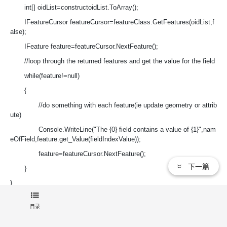
int[] oidList=constructoidList.ToArray();
IFeatureCursor featureCursor=featureClass.GetFeatures(oidList,f
alse);
IFeature feature=featureCursor.NextFeature();
//loop through the returned features and get the value for the field
while(feature!=null)
{
//do something with each feature(ie update geometry or attrib
ute)
Console.WriteLine("The {0} field contains a value of {1}",nam
eOfField,feature.get_Value(fieldIndexValue));
feature=featureCursor.NextFeature();
下一篇
}
}
目录
15.9、IFeatureClass.Search 方法