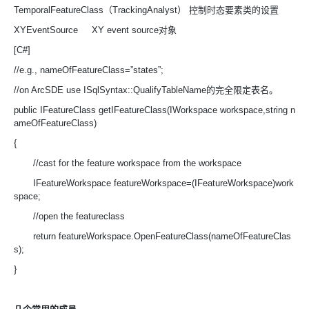
TemporalFeatureClass（TrackingAnalyst） 控制时态要素类的设置
XYEventSource XY event source对象
[C#]
//e.g., nameOfFeatureClass=”states”;
//on ArcSDE use ISqlSyntax::QualifyTableName的完全限定表名。
public IFeatureClass getIFeatureClass(IWorkspace workspace,string n
ameOfFeatureClass)
{
//cast for the feature workspace from the workspace
IFeatureWorkspace featureWorkspace=(IFeatureWorkspace)work
space;
//open the featureclass
return featureWorkspace.OpenFeatureClass(nameOfFeatureClas
s);
}