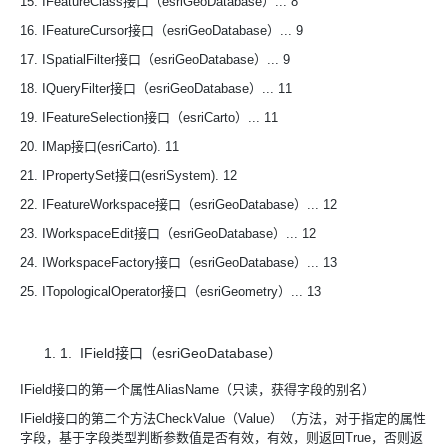
15. IFeatureClass接口（esriGeoDatabase）... 8
16. IFeatureCursor接口（esriGeoDatabase）... 9
17. ISpatialFilter接口（esriGeoDatabase）... 9
18. IQueryFilter接口（esriGeoDatabase）... 11
19. IFeatureSelection接口（esriCarto）... 11
20. IMap接口(esriCarto). 11
21. IPropertySet接口(esriSystem). 12
22. IFeatureWorkspace接口（esriGeoDatabase）... 12
23. IWorkspaceEdit接口（esriGeoDatabase）... 12
24. IWorkspaceFactory接口（esriGeoDatabase）... 13
25. ITopologicalOperator接口（esriGeometry）... 13
1. IField接口（esriGeoDatabase）
IField接口的第一个属性AliasName（只读，获得字段的别名）
IField接口的第二个方法CheckValue（Value）（方法，对于指定的属性
字段，基于字段类型判断参数值是否有效，有效，则返回True，否则返