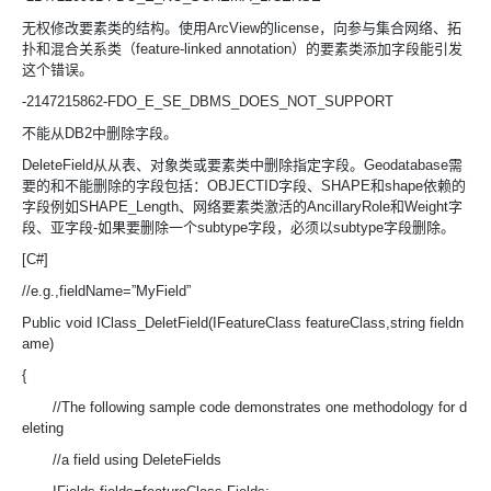
无权修改要素类的结构。使用ArcView的license，向参与集合网络、拓
扑和混合关系类（feature-linked annotation）的要素类添加字段能引发
这个错误。
-2147215862-FDO_E_SE_DBMS_DOES_NOT_SUPPORT
不能从DB2中删除字段。
DeleteField从从表、对象类或要素类中删除指定字段。Geodatabase需
要的和不能删除的字段包括：OBJECTID字段、SHAPE和shape依赖的
字段例如SHAPE_Length、网络要素类激活的AncillaryRole和Weight字
段、亚字段-如果要删除一个subtype字段，必须以subtype字段删除。
[C#]
//e.g.,fieldName=”MyField”
Public void IClass_DeletField(IFeatureClass featureClass,string fieldn
ame)
{
//The following sample code demonstrates one methodology for d
eleting
//a field using DeleteFields