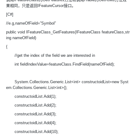
果相同，只是返回IFeatureCursor接口。
[C#]
//e.g,nameOfField=”Symbol”
public void IFeatureClass_GetFeatures(IFeatureClass featureClass,str
ing nameOfField)
{
//get the index of the field we are interested in
int fieldIndexValue=featureClass.FindField(nameOfField);
System.Collections.Generic.List<int> constructoidList=new Syst
em.Collections.Generic.List<int>();
constructoidList.Add(1);
constructoidList.Add(2);
constructoidList.Add(3);
constructoidList.Add(4);
constructoidList.Add(10);