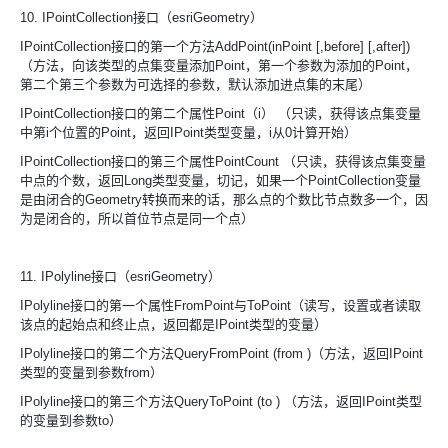
10. IPointCollection接口（esriGeometry）
IPointCollection接口的第一个方法AddPoint(inPoint [,before] [,after])
（方法，向该类型的点集变量添加Point，第一个参数为添加的Point，
第二个第三个参数为可选择的参数，默认添加进点集的末尾）
IPointCollection接口的第二个属性Point（i） （只读，获得该点集变量
中第i个位置的Point，返回IPoint类型变量，i从0计算开始）
IPointCollection接口的第三个属性PointCount （只读，获得该点集变量
中点的个数，返回Long类型变量，切记，如果一个PointCollection变量
是由闭合的Geometry转换而来的话，那么点的个数比节点数多一个，因
为是闭合的，所以首位节点是同一个点）
11. IPolyline接口（esriGeometry）
IPolyline接口的第一个属性FromPoint与ToPoint（读写，设置或者读取
该点的起始点和终止点，返回都是IPoint类型的变量）
IPolyline接口的第二个方法QueryFromPoint (from )（方法，返回IPoint
类型的变量到参数from）
IPolyline接口的第三个方法QueryToPoint (to ) （方法，返回IPoint类型
的变量到参数to）