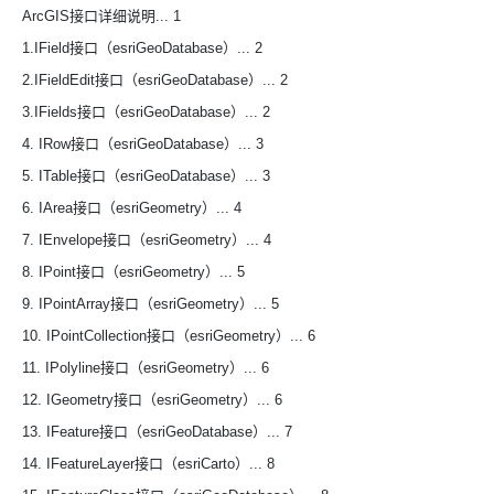
ArcGIS接口详细说明... 1
1.IField接口（esriGeoDatabase）... 2
2.IFieldEdit接口（esriGeoDatabase）... 2
3.IFields接口（esriGeoDatabase）... 2
4. IRow接口（esriGeoDatabase）... 3
5. ITable接口（esriGeoDatabase）... 3
6. IArea接口（esriGeometry）... 4
7. IEnvelope接口（esriGeometry）... 4
8. IPoint接口（esriGeometry）... 5
9. IPointArray接口（esriGeometry）... 5
10. IPointCollection接口（esriGeometry）... 6
11. IPolyline接口（esriGeometry）... 6
12. IGeometry接口（esriGeometry）... 6
13. IFeature接口（esriGeoDatabase）... 7
14. IFeatureLayer接口（esriCarto）... 8