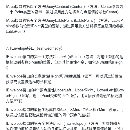
IArea接口的第四个方法QueryCentroid (Center ) （方法，Center参数为
一个IPoint类型的变量，通过调用此方法将重心点赋值给参数Center）
IArea接口的第五个方法QueryLablePoint (LablePoint ) （方法，LableP
oint参数为设置IPoint类型的变量，通过调用此方法将标签点赋值给参数
LablePoint）
7. IEnvelope接口（esriGeometry）
IEnvelope接口的第一个方法CenterAt(pPoint) （方法，将这个矩形的边
框移动到参数pPoint的位置，但是其他属性不变，如它的Width和Heigh
t）
IEnvelope接口的长宽属性Height和Width属性（读写，可以通过该属性
获取或设置该边框的长和宽）
IEnvelope接口的4个顶点属性UpperLeft、UpperRight、LowerLeft和Low
erRight（读写，返回IPoint类型的四个顶点，比直接获得最值坐标更加
方便严谨）
IEnvelope接口的最值坐标属性XMax、XMin、YMax和YMin（读写，可
以通过该属性获取或设置该边框的四个顶点的坐标）
IEnvelope接口的第五个方法Union (inEnvelope ) （方法，将参数输入
的几何边框和调用该方法的几何边框求并集，并将结果赋值给第一个边