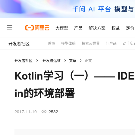
大模型
产品
解决方案
权益
定价
开发者社区
首页
模型体验
探索云世界
问产品
动手实
大模型
产品
解决方案
权益
定价
云市场
伙伴
服务
了解阿里云
精选产品
精选解决方案
普惠上云
产品定价
精选商城
成为销售伙伴
售前咨询
为什么选择阿里云
千问AI平台
开发者社区
开发与运维
文章
正文
了解云产品的定价详情
大模型服务平台百炼
千问办公，解锁你的工作
普惠上云 官方力荐
分销伙伴
在线服务
网站建设
什么是云计算
大
Kotlin学习（一）—— IDEA
大模型服务与应用平台
企业级Agent产品，直接
云服务器38元/年起，超
咨询伙伴
多端小程序
技术领先
云上成本管理
售后服务
轻量应用服务器
Agency Agents：拥
官方推荐返现计划
大模型
精选产品
精选解决方案
Salesforce 国际版订阅
稳定可靠
in的环境部署
管理和优化成本
推荐新用户得奖励，单订单
销售伙伴合作计划
自助服务
友盟天域
安全合规
人工智能与机器学习
AI
文本生成
云数据库 RDS
HappyHorse 打造一
云工开物
无影生态合作计划
在线服务
观测云
分析师报告
高校专属算力普惠，学生认
计算
互联网应用开发
2017-11-19
2532
Qwen3.8-Max
HOT
Salesforce On Alibaba C
工单服务
Tuya 物联网平台阿里云
研究报告与白皮书
人工智能平台 PAI
快速拥有专属 OpenClaw
大模
Consulting Partner 合
大数据
容器
智能体时代全能旗舰模型
免费试用
短信专区
一站式AI开发、训练和推
蓝凌 OA
AI 大模型销售与服务生
现代化应用