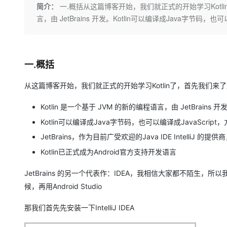
存储
天池大赛
Qwen3.7-Plus
简介：
一.概括从这篇博客开始，我们就正式的开始学习Kotlin
云解析DNS
解决方案免费试用 新老
电子合同
言，由 JetBrains 开发。Kotlin可以编译成Java字节码，
最高领取价值200元试用
能看、能想、能动手的多模
安全
网络与CDN
AI 算法大赛
畅捷通
大数据开发治理平台 Data
AI 产品 免费试用
网络
安全
云开发大赛
Qwen3-VL-Plus
Tableau 订阅
1亿+ 大模型 tokens 和 
可观测
入门学习赛
中间件
一.概括
AI空中课堂在线直播课
云防火墙
140+云产品 免费试用
上云与迁云
云原生的云上边界网络安全
产品新客免费试用，最长1
数据库
从这篇博客开始，我们就正式的开始学习Kotlin了，首先我们来
生态解决方案
大模型服务
企业出海
大模型ACA认证体验
大数据计算
Kotlin 是一个基于 JVM 的新的编程语言，由 JetBrains 开
助力企业全员 AI 认知与能
行业生态解决方案
千问AI平台-Token Plan
政企业务
Kotlin可以编译成Java字节码，也可以编译成JavaScri
媒体服务
开发者生态解决方案
JetBrains，作为目前广受欢迎的Java IDE IntelliJ 的
企业服务与云通信
千问AI平台-模型体验
AI 开发和 AI 应用解决
Kotlin已正式成为Android官方支持开发语言
在线体验全尺寸、多种模态
域名与网站
JetBrains 的另一个代表作：IDEA，我相信大家都不陌生，所
Happy 系列大模型
终端用户计算
候，再用Android Studio
Serverless
那我们首先先安装一下IntelliJ IDEA
开发工具