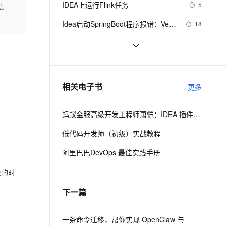
安全
IDEA上运行Flink任务
我要投诉
e-1.1-I2V
Cosyvoice-V3-Flash
5
语
PolarDB
上云场景组合购
Milvus 弹性伸缩功能新增节
IDEA配置Tomcat环境教程
伴
漫剧创作，剧本、分镜、视频高效生成
100%兼容MySQL、PostgreSQL，兼容Oracle，支持集中和分布式
覆盖90%+业务场景，专享组合折扣价
点支持范围
畅自然，细节丰富
高表现力语音合成大模型，语音克隆听感自然
VPN
Idea启动SpringBoot程序报错：Veb 
18
server failed to start. Port 8082 was 
ernetes 版 ACK
云聚AI 严选权益
AI 原生数据库服务发布
SSL 证书
IDEA中Push到Gitee报：Invocation 
5
2V
Fun-ASR
already in use；端口冲突的原理与
，一键激活高效办公新体验
理容器应用的 K8s 服务
精选AI产品，从模型到应用全链提效
Agent 数据网关
failed Server returned invalid 
文戏情感细腻自然，动作戏激烈拳拳到肉，实现更强表演能力
支持中英文自由切换，具备更强的噪声鲁棒性
堡垒机
解决方案
最好的IDEA debug长文？看完我佛了
7
Response. 
AI 用量加速计划
云原生数据库 PolarDB
（下）
防火墙
java.lang.RuntimeException: Inv
、识别商机，让客服更高效、服务更出色。
NetBeans、Eclipse 和 IDEA，哪个才
新老同享，达量后返
Agentic Database 发布
4
相关电子书
更多
是最优秀的Java IDE?
主机安全
应用
蚂蚁金服高级开发工程师萧恺：IDEA 插件开发入门教程
千问办公
NEW
AI 应用及服务市场
的智能体编程平台
一站式AI生产力平台
低代码开发师（初级）实战教程
AI 应用
伶鹊
阿里巴巴DevOps 最佳实践手册
企业级人与Agent协作平台，接入和调度多个数字员工
智能客服平台，对话机器人、对话分析、智能外呼
大模型
块的时
大模型服务平台百炼 - 全妙
自然语言处理
下一篇
应用创作平台
多模态内容创作工具，已接入 DeepSeek
数据标注
机器学习
一条命令迁移，帮你实现 OpenClaw 与