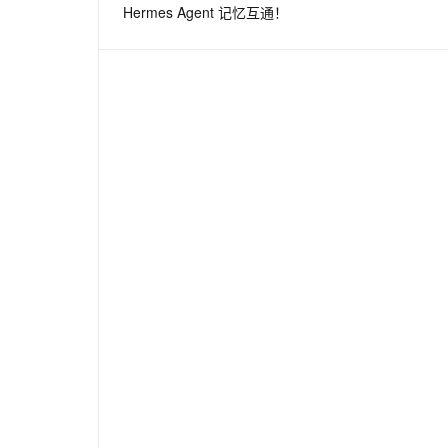
Hermes Agent 记忆互通！
息提取
与 AI 智能体进行实时音视频通话
从文本、图片、视频中提取结构化的属性信息
构建支持视频理解的 AI 音视频实时通话应用
t.diy 一步搞定创意建站
构建大模型应用的安全防护体系
通过自然语言交互简化开发流程,全栈开发支持
通过阿里云安全产品对 AI 应用进行安全防护