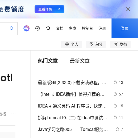
文档
备案
控制台
注册
登录
个人
积分
发布
验
作计划
器
AI 活动
专业服务
服务伙伴合作计划
开发者社区
加入我们
产品动态
服务平台百炼
阿里云 OPC 创新助力计划
热门文章
最新文章
一站式生成采购清单，支持单品或批量购买
io：打造专属 AI 语音助手
S产品伙伴计划（繁花）
峰会
CS
造的大模型服务与应用开发平台
一句话生成原生可编辑精美 PPT 文稿
AI 生产力先锋
Al MaaS 服务伙伴赋能合作
域名
博文
Careers
至高可申请百万元
Qwen3.8-Max 模型上线
tl
开启高性价比 AI 编程新体验
弹性可伸缩的云计算服务
Qwen-Audio-3.0-Realtime 端到端实时语音角色扮演
输入一句话想法, 轻松生成专业的 PPT
先锋实践拓展 AI 生产力的边界
Token 补贴，五大权
计划
海大会
伙伴信用分合作计划
商标
问答
社会招聘
最新版Git(2.32.0)下载安装教程，简
12
益加速 OPC 成功
eek-V4-Pro
SS
一键部署幻兽帕鲁游戏服务器
飞天发布时刻
HOT
Open Search 向量检索版支
划
备案
电子书
校园招聘
单明了 附带idea配置
pSeek-V4-Pro
视频创作，一键激活电商全链路生产力
稳定、安全、高性价比、高性能的云存储服务
一键购买专属联机服务器，轻松开启游戏
所见，即是所愿
持视频检索 Pipeline 功能
更多支持
【IntelliJ IDEA插件】值得推荐的
57
划
公司注册
镜像站
视频生成
语音识别与合成
Idea几十大优秀插件、神级超级牛逼
专属 QwenPaw
漫剧工坊：一站式动画创作平台
AI 实训营
HOT
应用身份服务 (IDaaS)
IDEA + 通义灵码 AI 程序员：快速构
19
合作伙伴培训与认证
插件推荐（自用，真的超级牛逼）
划
上云迁移
站生成，高效打造优质广告素材
全接入的云上超级电脑
从聊天伙伴进化为能主动干活的本地数字员工
快速生产连贯的高质量长漫剧
从基础到进阶，Agent 创客手把手教你
OpenClaw 管理能力上线
建 DDD 后端工程模板
版权
lScope
（上）
我要反馈
e-1.1-T2V
Qwen3-TTS-Flash
拆解Tomcat10: (二) 在Idea中调试最
11
查询合作伙伴
n Alibaba Cloud ISV 合作
代维服务
建企业门户网站
10 分钟搭建微信、支付宝小程序
MaxCompute MaxFrame 提
新的Tomcat10源码
畅细腻的高质量视频
离线语音合成大模型，多语言方言自适应，低延迟高稳定
创新加速
Java学习之路005——Tomcat服务器
ope
登录合作伙伴管理后台
7
我要建议
站，无忧落地极速上线
以可视化方式快速构建移动和 PC 门户网站
国内短信简单易用，安全可靠，秒级触达，全球覆盖200+国家和地区。
高效部署网站，快速应用到小程序
供自动弹性内存功能
环境搭建、JavaWeb项目创建以及