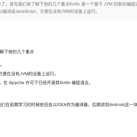
Deepseek-v4-pro
HappyHors
了，首先我们来了解下他的几个重点Kotlin 是一个基于 JVM 的新的编程
同享
万小智 AI 建站低至 15元/月
Qoder CN
AI 短剧/漫剧
云原生数据库 
快递物流查询
WordPress
成为服务伙
高校合作
也可以编译成JavaScript，方便在没有JVM的设备上运行。
点，立即开启云上创新
覆盖公网/内网、递归/权威、移动APP等全场景解析服务
送.CN域名，送备案服务码
基于千问大模型等，支持代码智能生成、研发智能问答
AI助力短剧
态智能体模型
旗舰 MoE 大模型，百万上下文与顶尖推理能力
图生视频，流
Ubuntu
服务生态伙伴
云工开物
企业应用
Works
Night Plan 支持 Qwen 3.8-Max
云原生大数据计算服务 MaxCompute
AI 办公
容器服务 Kub
NEW
GLM-5.2
Wan2.7-T
Red Hat
30+ 款产品免费体验
Data Agent 驱动的一站式 Data+AI 开发治理平台
夜间 5 折，Qwen/Meoo/TokenPlan 客户专享
面向分析的企业级SaaS模式云数据仓库
AI智能应用
提供一站式管
科研合作
视觉 Coding、空间感知、多模态思考等全面升级
1M上下文，专为长程任务能力而生
ERP
堂（旗舰版）
SUSE
智能客服
CRM
防护产品
2个月
自动承接线索
了解下他的几个重点
建站小程序
OA 办公系统
AI 应用构建
大模型原生
发。
力提升
财税管理
模板建站
Qoder
大模型服务平台百炼-应用模版
HOT
NEW
pt，方便在没有JVM的设备上运行。
面向真实软件
个人版上线、团队版降价；千问3.8-Max首发发尝鲜
丰富多元化的应用模版和解决方案
400电话
定制建站
提供商，在 Apache 许可下已经开源其Kotlin 编程语言。
万有无界
大模型服务平台百炼-智能体
方案
广告营销
模板小程序
的模型效果
灵活可视化地构建企业级 Agent
定制小程序
以我们在前期学习的时候依旧会以IDEA作为编译器，后期讲到Android这一
秒悟
人工智能平台 PAI
APP 开发
云端极速 AI 
新一代 AI 视频生成模型，深度适配广告营销等场景
AI Native 的算法工程平台，一站式完成建模、训练、推理服务部署
建站系统