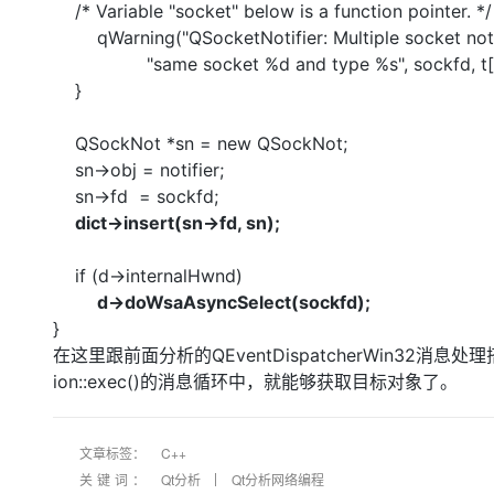
/* Variable "socket" below is a function pointer. */
qWarning("QSocketNotifier: Multiple socket notif
"same socket %d and type %s", sockfd, t[t
}
QSockNot *sn = new QSockNot;
sn->obj = notifier;
sn->fd = sockfd;
dict->insert(sn->fd, sn);
if (d->internalHwnd)
d->doWsaAsyncSelect(sockfd);
}
在这里跟前面分析的QEventDispatcherWin32消息处理
ion::exec()的消息循环中，就能够获取目标对象了。
文章标签：
C++
关键词：
Qt分析
Qt分析网络编程