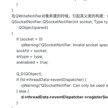
}
}
在QWriteNotifier对象新建的时候，引起其父类的构建：QSoc
QSocketNotifier::QSocketNotifier(int socket, Type t
: QObject(parent)
{
if (socket < 0)
qWarning("QSocketNotifier: Invalid socket specif
sockfd = socket;
sntype = type;
snenabled = true;
Q_D(QObject);
if (!d->threadData->eventDispatcher) {
qWarning("QSocketNotifier: Can only be used wit
} else {
d->threadData->eventDispatcher->registerSock
}