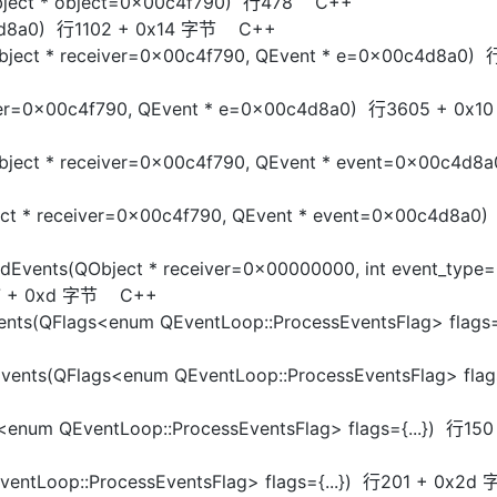
Object * object=0x00c4f790) 行478 C++
c4d8a0) 行1102 + 0x14 字节 C++
QObject * receiver=0x00c4f790, QEvent * e=0x00c4d8a0)
AI 应用
10分钟微调：让0.6B模型媲美235B模
多模态数据信
型
依托云原生高可用架构,实现Dify私有化部署
用1%尺寸在特定领域达到大模型90%以上效果
ceiver=0x00c4f790, QEvent * e=0x00c4d8a0) 行3605 + 0
一个 AI 助手
超强辅助，Bol
即刻拥有 DeepSeek-R1 满血版
在企业官网、通讯软件中为客户提供 AI 客服
Object * receiver=0x00c4f790, QEvent * event=0x00c4d8
多种方案随心选，轻松解锁专属 DeepSeek
ct * receiver=0x00c4f790, QEvent * event=0x00c4d8a0
dEvents(QObject * receiver=0x00000000, int event_type
47 + 0xd 字节 C++
ts(QFlags<enum QEventLoop::ProcessEventsFlag> flags={
vents(QFlags<enum QEventLoop::ProcessEventsFlag> fla
<enum QEventLoop::ProcessEventsFlag> flags={...}) 行1
entLoop::ProcessEventsFlag> flags={...}) 行201 + 0x2