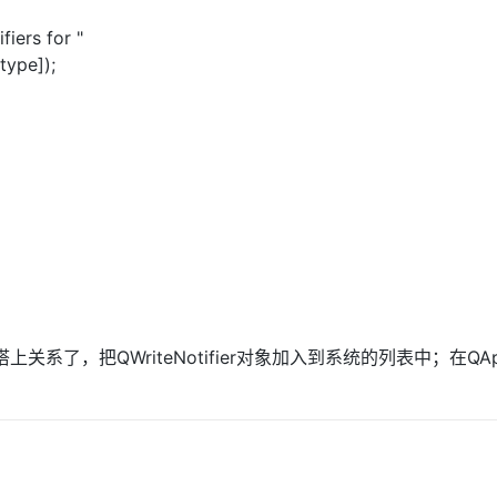
iers for "
ype]);
搭上关系了，把QWriteNotifier对象加入到系统的列表中；在QApp