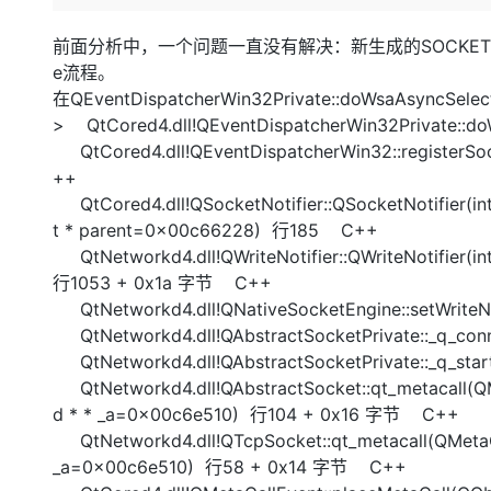
存储
天池大赛
Qwen3.7-Plus
云解析DNS
解决方案免费试用 新老
电子合同
最高领取价值200元试用
能看、能想、能动手的多模
安全
网络与CDN
前面分析中，一个问题一直没有解决：新生成的SOCKET是什
AI 算法大赛
畅捷通
e流程。
大数据开发治理平台 Data
AI 产品 免费试用
网络
安全
云开发大赛
Qwen3-VL-Plus
在QEventDispatcherWin32Private::doWsaAsyncSe
Tableau 订阅
1亿+ 大模型 tokens 和 
> QtCored4.dll!QEventDispatcherWin32Private::
可观测
入门学习赛
中间件
AI空中课堂在线直播课
QtCored4.dll!QEventDispatcherWin32::registerSo
云防火墙
140+云产品 免费试用
上云与迁云
云原生的云上边界网络安全
产品新客免费试用，最长1
++
数据库
生态解决方案
QtCored4.dll!QSocketNotifier::QSocketNotifier(in
大模型服务
企业出海
大模型ACA认证体验
大数据计算
t * parent=0x00c66228) 行185 C++
助力企业全员 AI 认知与能
行业生态解决方案
QtNetworkd4.dll!QWriteNotifier::QWriteNotifier(
千问AI平台-Token Plan
政企业务
媒体服务
行1053 + 0x1a 字节 C++
开发者生态解决方案
QtNetworkd4.dll!QNativeSocketEngine::setWriteN
企业服务与云通信
千问AI平台-模型体验
AI 开发和 AI 应用解决
QtNetworkd4.dll!QAbstractSocketPrivate::_q_co
在线体验全尺寸、多种模态
域名与网站
QtNetworkd4.dll!QAbstractSocketPrivate::_q_star
QtNetworkd4.dll!QAbstractSocket::qt_metacall(QM
Happy 系列大模型
终端用户计算
d * * _a=0x00c6e510) 行104 + 0x16 字节 C++
QtNetworkd4.dll!QTcpSocket::qt_metacall(QMetaOb
Serverless
_a=0x00c6e510) 行58 + 0x14 字节 C++
开发工具