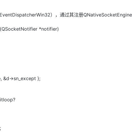
DispatcherWin32），通过其注册QNativeSocketEngi
QSocketNotifier *notifier)
 &d->sn_except };
itloop?
;