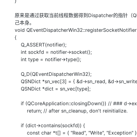
}
原来是通过获取当前线程数据得到Dispatcher的指针（QEvent
己本身。
void QEventDispatcherWin32::registerSocketNotifier(
{
Q_ASSERT(notifier);
int sockfd = notifier->socket();
int type = notifier->type();
Q_D(QEventDispatcherWin32);
QSNDict *sn_vec[3] = { &d->sn_read, &d->sn_write,
QSNDict *dict = sn_vec[type];
if (QCoreApplication::closingDown()) // ### d->ex
return; // after sn_cleanup, don't reinitialize.
if (dict->contains(sockfd)) {
const char *t[] = { "Read", "Write", "Exception" }