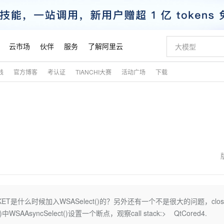
云市场
伙伴
服务
了解阿里云
践
官方博客
考认证
TIANCHI大赛
活动广场
下载
AI 特惠
数据与 API
成为产品伙伴
企业增值服务
最佳实践
价格计算器
AI 场景体
基础软件
产品伙伴合
阿里云认证
市场活动
配置报价
大模型
自助选配和估算价格
新方式
睿译宝，AI翻译排版一步到位
智启 AI 普惠权益
产品生态集成认证中心
企业支持计划
云上春晚
域名与网站
千问官方 MaaS 平台，为开发者和 Agent 而生，新用户赠送 1 亿 + tokens 额度
Qwen Aud
AI Coding
阿里云Maa
2026 阿里云
云服务器 E
为企业打
数据集
Windows
大模型认证
模型
NEW
NEW
交付可用成果
值低价云产品抢先购
上传文档即自动完成翻译和格式还原
至高享 1亿+免费 tokens，加速 Al 应用落地
提供智能易用的域名与建站服务
智能编程，一键
安全可靠、
产品生态伙伴
专家技术服务
云上奥运之旅
弹性计算合作
阿里云中企出
手机三要素
宝塔 Linux
全部认证
价格优势
有专属领域专家
GLM-5.2：长任务时代开源旗舰模型
阿里云 OPC 创新助力计划
千问大模型
即刻拥有 DeepS
AI 电商营销
对象存储 O
大模型
产品生态伙伴工作台
企业增值服务台
云栖战略参考
云存储合作计
云栖大会
身份实名认证
CentOS
训练营
推动算力普惠，释放技术红利
最高返9万
多领域专家智能体,一键组建 AI 虚拟交付团队
快速构建应用程序和网站，即刻迈出上云第一步
至高百万元 Token 补贴，加速一人公司成长
多元化、高性能、安全可靠的大模型服务
真正可用的 1M 上下文,一次完成代码全链路开发
轻松解锁专属 Dee
从图文生成到
云上的中国
数据库合作计
活动全景
短信
Docker
图片和
站式影视创作平台
Hermes Agent，打造自进化智能体
Token Plan 模型订阅计划
数字证书管理服务（原SSL证书）
5 分钟轻松部署
AI 广告创作
无影云电脑
企业成长
NEW
信息公告
看见新力量
云网络合作计
OCR 文字识别
JAVA
证享300元代金券
可视化编排打通从文字构思到成片全链路闭环
全托管，含MySQL、PostgreSQL、SQL Server、MariaDB多引擎
自主进化，持久记忆，越用越聪明
Qwen3.8-Max 首发尝鲜，限时加量 10 倍，夜间低至2折
实现全站HTTPS，呈现可信的WEB访问
图文、视频一
随时随地安
魔搭 Mode
Kimi-K3
HappyHors
NEW
loud
服务实践
官网公告
金融模力时刻
Salesforce O
版
发票查验
全能环境
Claude Code + GStack 打造工程团队
千问办公，限时限量积分加倍
Qoder
低代码高效构
AI 建站
短信服务
是什么时候加入WSASelect()的？另外还有一个不是很大的问题，clos
型
NEW
作计划
Kimi 最新旗舰模型，长程编程与推理利器
让文字生成流
计划
创新中心
魔搭 ModelSc
健康状态
理服务
让AI从“聊天伙伴”进化为能干活的“数字员工”
安装技能 GStack，拥有专属 AI 工程团队
你的AI工作搭子，覆盖日常办公高频场景
面向真实软件的智能体编程平台
0 代码专业建
ct()中WSAAsyncSelect()设置一个断点，观察call stack:> QtCored4.
客户案例
天气预报查询
操作系统
态合作计划