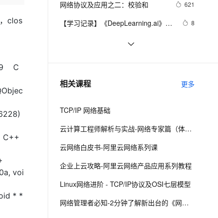
安全
网络协议及应用之二：校验和
我要投诉
e-1.1-I2V
Cosyvoice-V3-Flash
621
PolarDB
上云场景组合购
Milvus 弹性伸缩功能新增节
（无工具箱版本及工具箱版本对比）
伴
漫剧创作，剧本、分镜、视频高效生成
100%兼容MySQL、PostgreSQL，兼容Oracle，支持集中和分布式
覆盖90%+业务场景，专享组合折扣价
点支持范围
畅自然，细节丰富
高表现力语音合成大模型，语音克隆听感自然
clos
VPN
【学习记录】《DeepLearning.ai》第
8
十课：卷积神经网络(Convolutional 
ernetes 版 ACK
云聚AI 严选权益
AI 原生数据库服务发布
SSL 证书
网络编程socket
7
2V
Fun-ASR
Neural Networks)
，一键激活高效办公新体验
理容器应用的 K8s 服务
精选AI产品，从模型到应用全链提效
Agent 数据网关
文戏情感细腻自然，动作戏激烈拳拳到肉，实现更强表演能力
支持中英文自由切换，具备更强的噪声鲁棒性
堡垒机
27、深入理解计算机系统笔记，网络
4
829 C
AI 用量加速计划
云原生数据库 PolarDB
编程
防火墙
、识别商机，让客服更高效、服务更出色。
深入理解深度学习中的卷积神经网络
新老同享，达量后返
Agentic Database 发布
3
相关课程
更多
（CNN）：从原理到实践
QObjec
主机安全
应用
TCP/IP 网络基础
66228)
千问办公
NEW
AI 应用及服务市场
的智能体编程平台
一站式AI生产力平台
云计算工程师解析与实战-网络专家篇（体验版）
 C++
AI 应用
伶鹊
云网络白皮书-阿里云网络系列课
企业级人与Agent协作平台，接入和调度多个数字员工
智能客服平台，对话机器人、对话分析、智能外呼
大模型
+
企业上云攻略-阿里云网络产品应用系列教程
a, voi
大模型服务平台百炼 - 全妙
自然语言处理
Linux网络进阶 - TCP/IP协议及OSI七层模型
应用创作平台
多模态内容创作工具，已接入 DeepSeek
数据标注
id * *
网络管理者必知-2分钟了解新出台的《网络安全法》
机器学习