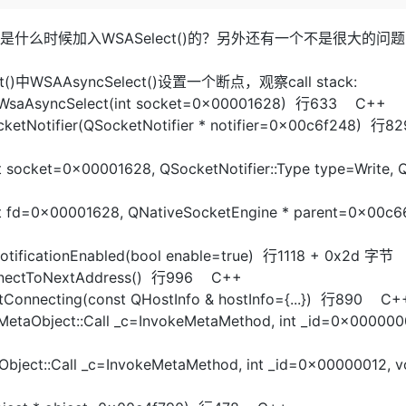
Deepseek-v4-pro
HappyHors
同享
万小智 AI 建站低至 15元/月
Qoder CN
AI 短剧/漫剧
云原生数据库 
快递物流查询
WordPress
成为服务伙
高校合作
点，立即开启云上创新
覆盖公网/内网、递归/权威、移动APP等全场景解析服务
送.CN域名，送备案服务码
基于千问大模型等，支持代码智能生成、研发智能问答
AI助力短剧
态智能体模型
旗舰 MoE 大模型，百万上下文与顶尖推理能力
图生视频，流
么时候加入WSASelect()的？另外还有一个不是很大的问题，
Ubuntu
服务生态伙伴
云工开物
企业应用
Works
Night Plan 支持 Qwen 3.8-Max
云原生大数据计算服务 MaxCompute
AI 办公
容器服务 Kub
NEW
GLM-5.2
Wan2.7-T
lect()中WSAAsyncSelect()设置一个断点，观察call stack:
Red Hat
30+ 款产品免费体验
Data Agent 驱动的一站式 Data+AI 开发治理平台
夜间 5 折，Qwen/Meoo/TokenPlan 客户专享
面向分析的企业级SaaS模式云数据仓库
AI智能应用
提供一站式管
科研合作
doWsaAsyncSelect(int socket=0x00001628) 行633 C++
视觉 Coding、空间感知、多模态思考等全面升级
1M上下文，专为长程任务能力而生
ERP
堂（旗舰版）
SUSE
cketNotifier(QSocketNotifier * notifier=0x00c6f248) 行
智能客服
CRM
防护产品
2个月
自动承接线索
建站小程序
t socket=0x00001628, QSocketNotifier::Type type=Write, 
OA 办公系统
AI 应用构建
大模型原生
力提升
财税管理
模板建站
int fd=0x00001628, QNativeSocketEngine * parent=0x00c
Qoder
大模型服务平台百炼-应用模版
HOT
NEW
面向真实软件
个人版上线、团队版降价；千问3.8-Max首发发尝鲜
丰富多元化的应用模版和解决方案
400电话
定制建站
otificationEnabled(bool enable=true)
行1118 + 0x2d 字节
万有无界
大模型服务平台百炼-智能体
方案
广告营销
模板小程序
nnectToNextAddress()
行996 C++
的模型效果
灵活可视化地构建企业级 Agent
tConnecting(const QHostInfo & hostInfo={...}) 行890 C+
定制小程序
etaObject::Call _c=InvokeMetaMethod, int _id=0x0000000
秒悟
人工智能平台 PAI
APP 开发
云端极速 AI 
新一代 AI 视频生成模型，深度适配广告营销等场景
AI Native 的算法工程平台，一站式完成建模、训练、推理服务部署
ject::Call _c=InvokeMetaMethod, int _id=0x00000012, vo
建站系统