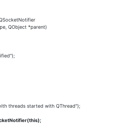
ketNotifier
ype, QObject *parent)
ied");
h threads started with QThread");
etNotifier(this);