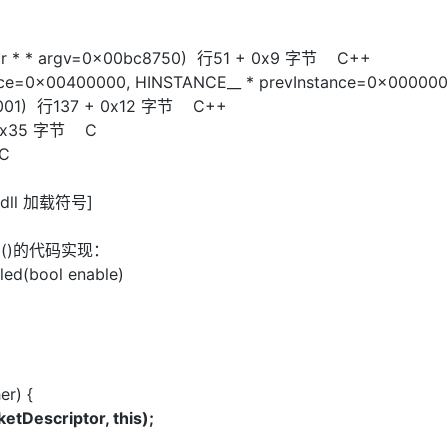
char * * argv=0x00bc8750) 行51 + 0x9 字节 C++
nce=0x00400000, HINSTANCE__ * prevInstance=0x000000
00001) 行137 + 0x12 字节 C++
+ 0x35 字节 C
 C
dll 加载符号]
abled()的代码实现：
led(bool enable)
er) {
etDescriptor, this);