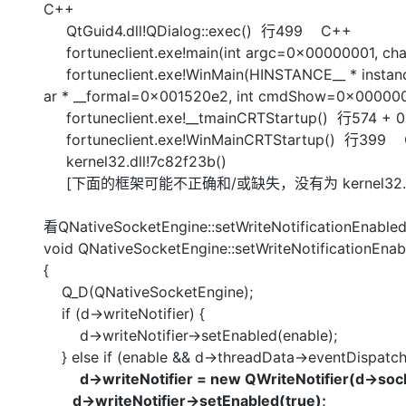
C++
QtGuid4.dll!QDialog::exec() 行499 C++
fortuneclient.exe!main(int argc=0x00000001, 
fortuneclient.exe!WinMain(HINSTANCE__ * insta
ar * __formal=0x001520e2, int cmdShow=0x000
fortuneclient.exe!__tmainCRTStartup() 行574 
fortuneclient.exe!WinMainCRTStartup() 行399
kernel32.dll!7c82f23b()
[下面的框架可能不正确和/或缺失，没有为 kernel32.
看QNativeSocketEngine::setWriteNotificationEn
void QNativeSocketEngine::setWriteNotificationEnab
{
Q_D(QNativeSocketEngine);
if (d->writeNotifier) {
d->writeNotifier->setEnabled(enable);
} else if (enable && d->threadData->eventDispatch
d->writeNotifier = new QWriteNotifier(d->sock
d->writeNotifier->setEnabled(true);