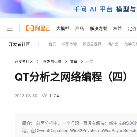
大模型
产品
解决方案
权益
定价
开发者社区
首页
模型体验
探索云世界
问产品
动手实
大模型
产品
解决方案
权益
定价
云市场
伙伴
服务
了解阿里云
精选产品
精选解决方案
普惠上云
产品定价
精选商城
成为销售伙伴
售前咨询
为什么选择阿里云
千问AI平台
开发者社区
开发与运维
文章
正文
了解云产品的定价详情
大模型服务平台百炼
千问办公，解锁你的工作
普惠上云 官方力荐
分销伙伴
在线服务
网站建设
什么是云计算
大
QT分析之网络编程（四）
大模型服务与应用平台
企业级Agent产品，直接
云服务器38元/年起，超
咨询伙伴
多端小程序
技术领先
云上成本管理
售后服务
轻量应用服务器
Agency Agents：拥
官方推荐返现计划
大模型
精选产品
精选解决方案
Salesforce 国际版订阅
稳定可靠
管理和优化成本
推荐新用户得奖励，单订单
销售伙伴合作计划
2013-03-30
1124
自助服务
友盟天域
安全合规
人工智能与机器学习
AI
文本生成
云数据库 RDS
HappyHorse 打造一
云工开物
无影生态合作计划
在线服务
观测云
分析师报告
高校专属算力普惠，学生认
计算
互联网应用开发
Qwen3.8-Max
HOT
Salesforce On Alibaba C
工单服务
Tuya 物联网平台阿里云
研究报告与白皮书
人工智能平台 PAI
快速拥有专属 OpenClaw
简介：
前面分析中，一个问题一直没有解决：新生成的SOCKET
大模
Consulting Partner 合
大数据
容器
智能体时代全能旗舰模型
免费试用
短信专区
一站式AI开发、训练和推
程。在QEventDispatcherWin32Private::doWsaAsyncSele
蓝凌 OA
AI 大模型销售与服务生
现代化应用