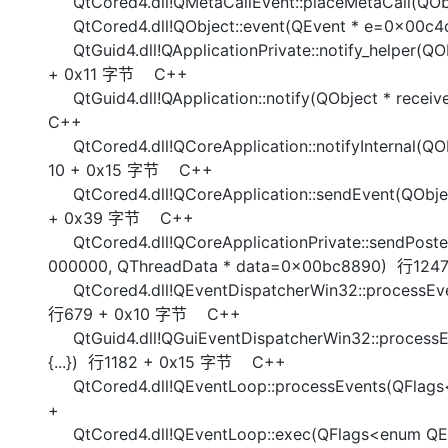
QtCored4.dll!QMetaCallEvent::placeMetaCall(Q
大模型解决方案
QtCored4.dll!QObject::event(QEvent * e=0x00
迁移与运维管理
QtGuid4.dll!QApplicationPrivate::notify_helper(
快速部署 Dify，高效搭建 
+ 0x11 字节 C++
专有云
QtGuid4.dll!QApplication::notify(QObject * re
10 分钟在聊天系统中增加
C++
QtCored4.dll!QCoreApplication::notifyInternal(Q
10 + 0x15 字节 C++
QtCored4.dll!QCoreApplication::sendEvent(QObje
+ 0x39 字节 C++
QtCored4.dll!QCoreApplicationPrivate::sendPoste
000000, QThreadData * data=0x00bc8890) 行12
QtCored4.dll!QEventDispatcherWin32::processEven
行679 + 0x10 字节 C++
QtGuid4.dll!QGuiEventDispatcherWin32::processE
{...}) 行1182 + 0x15 字节 C++
QtCored4.dll!QEventLoop::processEvents(QFlags
+
QtCored4.dll!QEventLoop::exec(QFlags<enum QEv