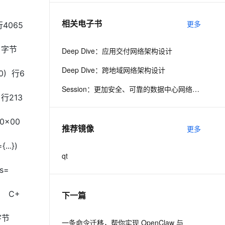
相关电子书
更多
 行4065
息提取
与 AI 智能体进行实时音视频通话
从文本、图片、视频中提取结构化的属性信息
构建支持视频理解的 AI 音视频实时通话应用
x10 字节
Deep Dive：应用交付网络架构设计
t.diy 一步搞定创意建站
构建大模型应用的安全防护体系
Deep Dive：跨地域网络架构设计
通过自然语言交互简化开发流程,全栈开发支持
通过阿里云安全产品对 AI 应用进行安全防护
a0) 行6
Session：更加安全、可靠的数据中心网络产品更新
) 行213
=0x00
推荐镜像
更多
...})
qt
gs=
50 C+
下一篇
d 字节
一条命令迁移，帮你实现 OpenClaw 与