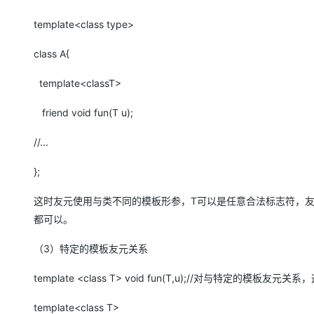
大模型解决方案
template<class type>
迁移与运维管理
快速部署 Dify，高效搭建 
class A{
专有云
10 分钟在聊天系统中增加
template<classT>
friend void fun(T u);
//...
};
这时友元使用与类不同的模板形参，T可以是任意合法标志符，友元函
都可以。
（3）特定的模板友元关系
template <class T> void fun(T,u);//对与特定的模板
template<class T>