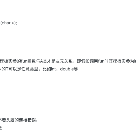
char u);
板实参的fun函数与A类才是友元关系。即假如调用fun时其模板实参为i
中<>中的T可以是任意类型，比如int，double等
不着头脑的连接错误。
法