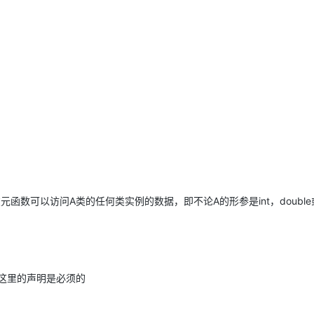
AI 应用
10分钟微调：让0.6B模型媲美235B模
多模态数据信
型
依托云原生高可用架构,实现Dify私有化部署
用1%尺寸在特定领域达到大模型90%以上效果
一个 AI 助手
超强辅助，Bol
即刻拥有 DeepSeek-R1 满血版
在企业官网、通讯软件中为客户提供 AI 客服
多种方案随心选，轻松解锁专属 DeepSeek
数可以访问A类的任何类实例的数据，即不论A的形参是int，double
友元关系，这里的声明是必须的