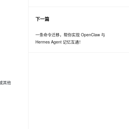
息提取
与 AI 智能体进行实时音视频通话
下一篇
从文本、图片、视频中提取结构化的属性信息
构建支持视频理解的 AI 音视频实时通话应用
t.diy 一步搞定创意建站
构建大模型应用的安全防护体系
一条命令迁移，帮你实现 OpenClaw 与
通过自然语言交互简化开发流程,全栈开发支持
通过阿里云安全产品对 AI 应用进行安全防护
Hermes Agent 记忆互通！
或其他