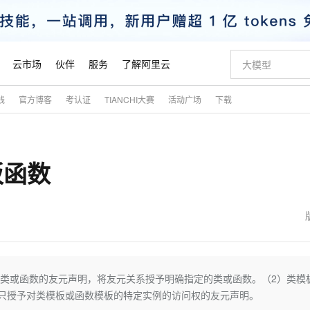
云市场
伙伴
服务
了解阿里云
践
官方博客
考认证
TIANCHI大赛
活动广场
下载
AI 特惠
数据与 API
成为产品伙伴
企业增值服务
最佳实践
价格计算器
AI 场景体
基础软件
产品伙伴合
阿里云认证
市场活动
配置报价
大模型
自助选配和估算价格
步到位
智启 AI 普惠权益
产品生态集成认证中心
企业支持计划
云上春晚
域名与网站
Qwen Audio：打造专属 AI 语音助手
千问官方 MaaS 平台，为开发者和 Agent 而生，新用户赠送 1 亿 + tokens 额度
一句话生成原生
AI Coding
阿里云Maa
2026 阿里云
云服务器 E
为企业打
数据集
Windows
大模型认证
模型
NEW
NEW
板函数
格式还原
值低价云产品抢先购
至高享 1亿+免费 tokens，加速 Al 应用落地
提供智能易用的域名与建站服务
Qwen-Audio-3.0-Realtime 端到端实时语音角色扮演
输入一句话想法,
智能编程，一键
安全可靠、
产品生态伙伴
专家技术服务
云上奥运之旅
弹性计算合作
阿里云中企出
手机三要素
宝塔 Linux
全部认证
价格优势
开源旗舰模型
即刻拥有 DeepSeek-V4-Pro
阿里云 OPC 创新助力计划
千问大模型
一键部署幻兽
AI 电商营销
对象存储 O
大模型
产品生态伙伴工作台
企业增值服务台
云栖战略参考
云存储合作计
云栖大会
身份实名认证
CentOS
训练营
推动算力普惠，释放技术红利
最高返9万
真正可用的 1M 上下文,一次完成代码全链路开发
快速构建应用程序和网站，即刻迈出上云第一步
轻松解锁专属 DeepSeek-V4-Pro
至高百万元 Token 补贴，加速一人公司成长
多元化、高性能、安全可靠的大模型服务
一键购买专属
从图文生成到
云上的中国
数据库合作计
活动全景
短信
Docker
图片和
自进化智能体
5 分钟轻松部署专属 QwenPaw
Token Plan 模型订阅计划
数字证书管理服务（原SSL证书）
高效搭建 AI
AI 广告创作
无影云电脑
企业成长
NEW
HOT
信息公告
看见新力量
云网络合作计
OCR 文字识别
JAVA
越聪明
证享300元代金券
全托管，含MySQL、PostgreSQL、SQL Server、MariaDB多引擎
Qwen3.8-Max 首发尝鲜，限时加量 10 倍，夜间低至2折
实现全站HTTPS，呈现可信的WEB访问
从聊天伙伴进化为能主动干活的本地数字员工
图文、视频一
随时随地安
魔搭 Mode
Kimi-K3
HappyHors
NEW
loud
服务实践
官网公告
金融模力时刻
Salesforce O
版
发票查验
全能环境
Claude Code + GStack 打造工程团队
千问办公，限时限量积分加倍
Qoder
低代码高效构
AI 建站
短信服务
板类或函数的友元声明，将友元关系授予明确指定的类或函数。（2）类模
型
NEW
作计划
Kimi 最新旗舰模型，长程编程与推理利器
让文字生成流
计划
创新中心
魔搭 ModelSc
健康状态
理服务
让AI从“聊天伙伴”进化为能干活的“数字员工”
安装技能 GStack，拥有专属 AI 工程团队
你的AI工作搭子，覆盖日常办公高频场景
面向真实软件的智能体编程平台
0 代码专业建
只授予对类模板或函数模板的特定实例的访问权的友元声明。
客户案例
天气预报查询
操作系统
态合作计划