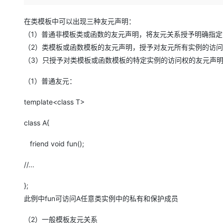
存储
天池大赛
Qwen3.7-Plus
云解析DNS
解决方案免费试用 新老
电子合同
最高领取价值200元试用
能看、能想、能动手的多模
安全
网络与CDN
在类模板中可以出现三种友元声明：
AI 算法大赛
畅捷通
（1）普通非模板类或函数的友元声明，将友元关系授予明确指
大数据开发治理平台 Data
AI 产品 免费试用
网络
安全
云开发大赛
Qwen3-VL-Plus
Tableau 订阅
（2）类模板或函数模板的友元声明，授予对友元所有实例的访
1亿+ 大模型 tokens 和 
可观测
入门学习赛
（3）只授予对类模板或函数模板的特定实例的访问权的友元声
中间件
AI空中课堂在线直播课
云防火墙
140+云产品 免费试用
上云与迁云
云原生的云上边界网络安全
产品新客免费试用，最长1
（1）普通友元：
数据库
生态解决方案
大模型服务
企业出海
大模型ACA认证体验
大数据计算
template<class T>
助力企业全员 AI 认知与能
行业生态解决方案
千问AI平台-Token Plan
政企业务
媒体服务
class A{
开发者生态解决方案
企业服务与云通信
friend void fun();
千问AI平台-模型体验
AI 开发和 AI 应用解决
在线体验全尺寸、多种模态
域名与网站
//...
Happy 系列大模型
终端用户计算
};
此例中fun可访问A任意类实例中的私有和保护成员
Serverless
（2）一般模板友元关系
开发工具