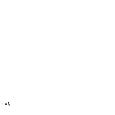
> & );