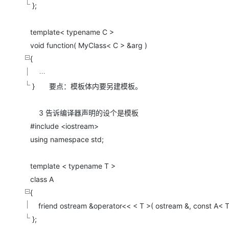
};
template< typename C >
void function( MyClass< C > &arg )
{
} 要点：模板体内要另建模板。
3 告诉编译器声明的设个是模板
#include <iostream>
using namespace std;
template < typename T >
class A
{
friend ostream &operator<< < T >( ostream &, const A< T 
};