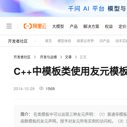
大模型
产品
解决方案
权益
定价
开发者社区
首页
模型体验
探索云世界
问产品
动手实
大模型
产品
解决方案
权益
定价
云市场
伙伴
服务
了解阿里云
精选产品
精选解决方案
普惠上云
产品定价
精选商城
成为销售伙伴
售前咨询
为什么选择阿里云
千问AI平台
开发者社区
开发与运维
文章
正文
了解云产品的定价详情
大模型服务平台百炼
睿译宝，AI翻译排版一
普惠上云 官方力荐
分销伙伴
在线服务
网站建设
什么是云计算
大
C++中模板类使用友元模
大模型服务与应用平台
上传文档即自动完成翻译和
云服务器38元/年起，超
咨询伙伴
多端小程序
技术领先
云上成本管理
售后服务
轻量应用服务器
GLM-5.2：长任务时代
官方推荐返现计划
大模型
精选产品
精选解决方案
Salesforce 国际版订阅
稳定可靠
管理和优化成本
推荐新用户得奖励，单订单
销售伙伴合作计划
2014-10-29
1568
自助服务
友盟天域
安全合规
人工智能与机器学习
AI
文本生成
云数据库 RDS
Hermes Agent，打造
云工开物
无影生态合作计划
在线服务
观测云
分析师报告
自主进化，持久记忆，越用
高校专属算力普惠，学生认
计算
互联网应用开发
Qwen3.8-Max
HOT
Salesforce On Alibaba C
工单服务
Tuya 物联网平台阿里云
研究报告与白皮书
人工智能平台 PAI
快速拥有专属 OpenClaw
简介：
在类模板中可以出现三种友元声明：（1）普通非模
大模
Consulting Partner 合
大数据
容器
智能体时代全能旗舰模型
免费试用
短信专区
一站式AI开发、训练和推
函数模板的友元声明，授予对友元所有实例的访问权。（3）
蓝凌 OA
AI 大模型销售与服务生
现代化应用