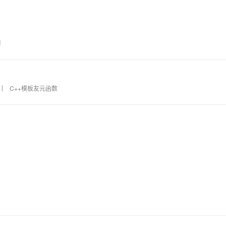
l
C++模板友元函数