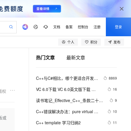
文档
备案
控制台
注册
登录
个人
积分
发布
验
作计划
器
AI 活动
专业服务
服务伙伴合作计划
开发者社区
加入我们
产品动态
服务平台百炼
阿里云 OPC 创新助力计划
热门文章
最新文章
一站式生成采购清单，支持单品或批量购买
可编辑精美 PPT 文稿
S产品伙伴计划（繁花）
峰会
CS
造的大模型服务与应用开发平台
Agency Agents：拥有专属领域专家
AI 生产力先锋
Al MaaS 服务伙伴赋能合作
域名
博文
Careers
至高可申请百万元
Qwen3.8-Max 模型上线
 轻松生成专业的 PPT
开启高性价比 AI 编程新体验
弹性可伸缩的云计算服务
先锋实践拓展 AI 生产力的边界
多领域专家智能体,一键组建 AI 虚拟交付团队
Token 补贴，五大权
计划
海大会
伙伴信用分合作计划
商标
问答
社会招聘
C++与C#相比，哪个更适合开发大
8869
益加速 OPC 成功
帕鲁游戏服务器
SS
HappyHorse 打造一站式影视创作平台
飞天发布时刻
HOT
Open Search 向量检索版支
划
备案
电子书
校园招聘
型游戏？
联机服务器，轻松开启游戏
视频创作，一键激活电商全链路生产力
稳定、安全、高性价比、高性能的云存储服务
所见，即是所愿
持视频检索 Pipeline 功能
可视化编排打通从文字构思到成片全链路闭环
更多支持
VC 6.0下载 VC 6.0英文版下载 
16
版权
划
公司注册
镜像站
视频生成
语音识别与合成
Visual C++ 6.0 英文企业版 集成SP6
 智能体与工作流应用
漫剧工坊：一站式动画创作平台
AI 实训营
应用身份服务 (IDaaS)
读书笔记_Effective_C++_条款二十
9
合作伙伴培训与认证
完美版（最新更新地址，百度网盘）
划
上云迁移
站生成，高效打造优质广告素材
全接入的云上超级电脑
通过阿里云百炼高效搭建AI应用,助力高效开发
快速生产连贯的高质量长漫剧
从基础到进阶，Agent 创客手把手教你
OpenClaw 管理能力上线
五： 考虑写出一个不抛出异常的swap
lScope
我要反馈
e-1.1-T2V
Qwen3-TTS-Flash
C++错误解决办法：pure virtual 
10
查询合作伙伴
函数
n Alibaba Cloud ISV 合作
代维服务
建企业门户网站
10 分钟搭建微信、支付宝小程序
板或
MaxCompute MaxFrame 提
method called
畅细腻的高质量视频
离线语音合成大模型，多语言方言自适应，低延迟高稳定
创新加速
C++ template 学习归纳2
ope
登录合作伙伴管理后台
11
我要建议
站，无忧落地极速上线
以可视化方式快速构建移动和 PC 门户网站
国内短信简单易用，安全可靠，秒级触达，全球覆盖200+国家和地区。
高效部署网站，快速应用到小程序
供自动弹性内存功能