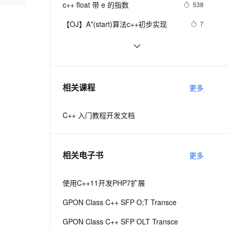
安全
c++ float 带 e 的指数
我要投诉
e-1.1-I2V
Cosyvoice-V3-Flash
538
PolarDB
上云场景组合购
Milvus 弹性伸缩功能新增节
伴
漫剧创作，剧本、分镜、视频高效生成
100%兼容MySQL、PostgreSQL，兼容Oracle，支持集中和分布式
覆盖90%+业务场景，专享组合折扣价
点支持范围
畅自然，细节丰富
高表现力语音合成大模型，语音克隆听感自然
VPN
【OJ】A*(start)算法c++初步实现
7
ernetes 版 ACK
云聚AI 严选权益
AI 原生数据库服务发布
SSL 证书
【C++调试】深入探索C++调试：从
6
2V
Fun-ASR
，一键激活高效办公新体验
理容器应用的 K8s 服务
精选AI产品，从模型到应用全链提效
Agent 数据网关
DWARF到堆栈解析
文戏情感细腻自然，动作戏激烈拳拳到肉，实现更强表演能力
支持中英文自由切换，具备更强的噪声鲁棒性
堡垒机
【C++STL基础入门】深入浅出string
6
AI 用量加速计划
云原生数据库 PolarDB
类的比较(compare)、复制(copy)
防火墙
、识别商机，让客服更高效、服务更出色。
设计模式C++学习笔记之十六
新老同享，达量后返
Agentic Database 发布
8
相关课程
更多
（Observer观察者模式）
主机安全
应用
C++ 入门教程开发文档
千问办公
NEW
AI 应用及服务市场
的智能体编程平台
一站式AI生产力平台
AI 应用
伶鹊
相关电子书
更多
企业级人与Agent协作平台，接入和调度多个数字员工
智能客服平台，对话机器人、对话分析、智能外呼
大模型
大模型服务平台百炼 - 全妙
使用C++11开发PHP7扩展
自然语言处理
应用创作平台
多模态内容创作工具，已接入 DeepSeek
GPON Class C++ SFP O;T Transce
数据标注
机器学习
GPON Class C++ SFP OLT Transce