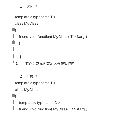
１ 封闭型
template< typename T >
class MyClass
{
friend void function( MyClass< T > &arg )
{
}
}; 要点：友元函数定义在模板体内。
２ 开放型
template< typename T >
class MyClass
{
template< typename C >
friend void function( MyClass< C > &arg );