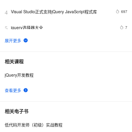
Visual Studio正式支持jQuery JavaScript程式库
697
4
jquery选择器大全
7
5
jQuery技术内幕：深入解析jQuery架构设计与实现原
643
6
理.  3.2　选择器表达式
jquery 图片滚动特效制作 slide 图片类似窗帘式滚动
8
7
相关课程
jQuery开发教程
jQuery使用手册之动态效果(6)
7
8
查看更多
Jquery checkbox全选，反选，全不选实例
507
9
JQuery动画
6
10
相关电子书
低代码开发师（初级）实战教程