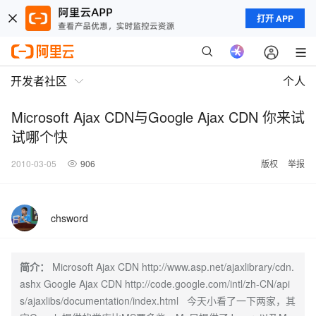
打开 APP
开发者社区
个人
Microsoft Ajax CDN与Google Ajax CDN 你来试
试哪个快
2010-03-05
906
版权
举报
chsword
简介：
Microsoft Ajax CDN http://www.asp.net/ajaxlibrary/cdn.
ashx Google Ajax CDN http://code.google.com/intl/zh-CN/api
s/ajaxlibs/documentation/index.html 今天小看了一下两家，其