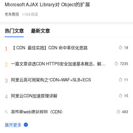
Microsoft AJAX Library对 Object的扩展
老朱教授
1103
热门文章
最新文章
【 CDN  最佳实践】CDN 命中率优化思路
18
1
一篇文章讲透CDN HTTPS安全加速基本概念、解决
7235
2
方案及优化实践
阿里云高可用架构之“CDN+WAF+SLB+ECS
11
3
阿里云CDN加速原理详解
15
4
高性能web建站规则（CDN）
483
5
如何使用CDN加速给网站加速？
17
6