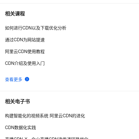
大型网站架构利器－CDN技术
2
7
相关课程
如何进行CDN以及下载优化分析
oss与cdn的区别与联系
5
8
通过CDN为网站提速
CDN回源带宽突增
4
9
阿里云CDN使用教程
静态资源CDN   配置
4
10
CDN介绍及使用入门
查看更多
相关电子书
构建智能化的视频系统 阿里云CDN的进化
CDN数据化实践