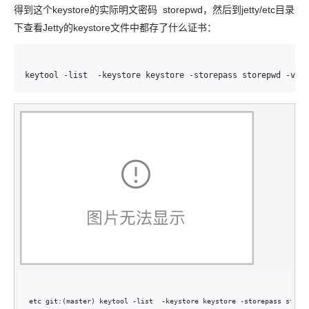
得到这个keystore的实际明文密码 storepwd，然后到jetty/etc目录
下查看Jetty的keystore文件中都存了什么证书：
keytool -list  -keystore keystore -storepass storepwd -
v
etc git:(master) keytool -list  -keystore keystore -storepass store