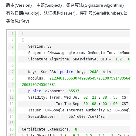
版本(Version)，主题(Subject)，签名算法(Signature Algorithm)，
有效日期(Validity)，认证机构(Issuer)，序列号(SerialNumber),公
钥信息(Key)
1
[
2
[
3
Version: V3
4
Subject: CN=www.google.com, O=Google Inc, L=Mounta
5
Signature Algorithm: SHA1withRSA, OID = 
1.2
.
840
6
7
Key:  Sun RSA 
public
key, 
2048
bits
8
modulus: 
2123401306630749939545725100759148056404
9
2063705745562381
10
public
exponent: 
65537
11
Validity: [From: Wed Jul 
02
21
:
38
:
55
CST 
2
12
To: Tue Sep 
30
08
:
00
:
00
CST 
2
13
Issuer: CN=Google Internet Authority G2, O=Google 
14
SerialNumber: [    5b7fd907 7ce7148c]
15
16
Certificate Extensions: 
8
17
[
1
]: ObjectId: 
1.3
.
6.1
.
5.5
.
7.1
.
1
Critical