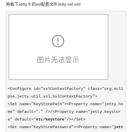
再看下Jetty 9 的ssl配置文件Jetty-ssl.xml:
<Configure id="sslContextFactory" class="org.ecli
pse.jetty.util.ssl.SslContextFactory">
<Set name="KeyStorePath"><Property name="jetty.ho
me" default="." />/<Property name="jetty.keystor
e" default="
etc/keystore
"/></Set>
<Set name="KeyStorePassword"><Property name="
jett