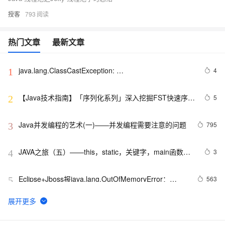
授客
793
热门文章
最新文章
java.lang.ClassCastException: 
4
1
com.google.gson.internal.LinkedTreeMap cannot be 
cast to xxxxxx
【Java技术指南】「序列化系列」深入挖掘FST快速序列
5
2
化压缩内存的利器的特性和原理 
Java并发编程的艺术(一)——并发编程需要注意的问题
795
3
JAVA之旅（五）——this，static，关键字，main函数，
3
4
封装工具类，生成javadoc说明书，静态代码块
Eclipse+Jboss报java.lang.OutOfMemoryError：
563
5
PermGen space异常的解决办法
一种新的流：为 Java 加入生成器(Generator)特性
8
6