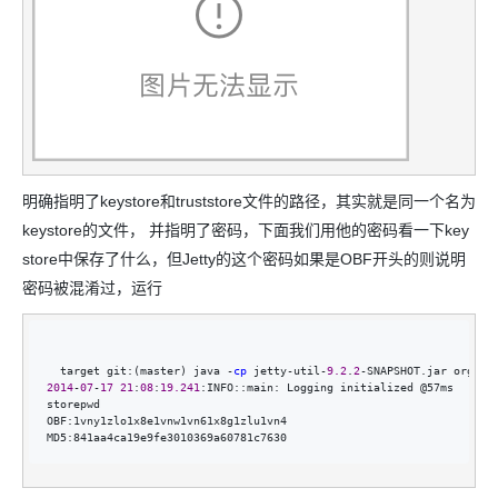
明确指明了keystore和truststore文件的路径，其实就是同一个名为
keystore的文件， 并指明了密码，下面我们用他的密码看一下key
store中保存了什么，但Jetty的这个密码如果是OBF开头的则说明
密码被混淆过，运行
  target git:(master) java -
cp
 jetty-util-
9.2
.
2
-
2014
-
07
-
17
21
:
08
:
19.241
:INFO::main: Logging initialized @57ms

storepwd

OBF:1vny1zlo1x8e1vnw1vn61x8g1zlu1vn4

MD5:841aa4ca19e9fe3010369a60781c7630