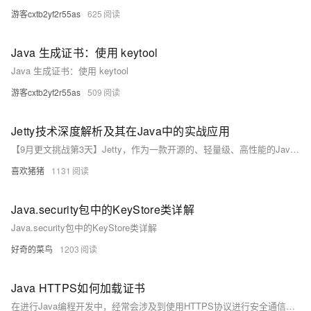
游客cxtb2yf2r55as
625
Java 生成证书：使用 keytool
Java 生成证书：使用 keytool
游客cxtb2yf2r55as
509
Jetty技术深度解析及其在Java中的实战应用
【9月更文挑战第3天】Jetty，作为一款开源的、轻量级、高性能的Java Web服务器和Servlet容器，自1995年问世以来，凭借其卓越的性能、灵活的配置和丰富的扩展功能，在Java Web应用开发中占据了举足轻重的地位。本文将详细介绍Jetty的背景、核心功能点以及在Java中的实战应用，帮助开发者更好地理解和利用Jetty构建高效、可靠的Web服务。
喜欢猪猪
1131
Java.security包中的KeyStore类详解
Java.security包中的KeyStore类详解
好奇的菜鸟
1203
Java HTTPS如何加载证书
在进行Java编程开发中，经常会涉及到使用HTTPS协议进行安全通信。而HTTPS的安全性是建立在数字证书的基础上的，因此在Java中加载证书是一个非常重要的步骤。本文将围绕“JavaHTTPS如何加载证书”这一主题，为大家介绍一种简洁、高效的加载证书的方法。