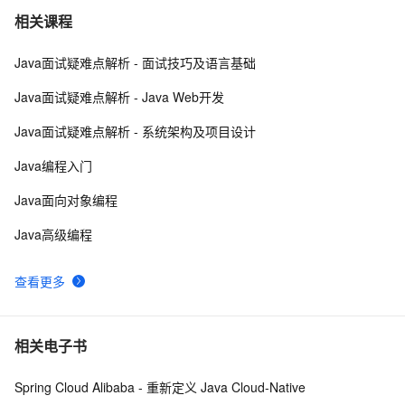
基于java考研线上自习室 App 的设计与实现附完整代码
3
7
相关课程
Java面试疑难点解析 - 面试技巧及语言基础
同步响应参数验签示例（Java）
16
8
Java面试疑难点解析 - Java Web开发
【Java学习笔记】循环操作
4
9
Java面试疑难点解析 - 系统架构及项目设计
Java基础10 接口的继承与抽象类
7
10
Java编程入门
Java面向对象编程
Java高级编程
查看更多
相关电子书
Spring Cloud Alibaba - 重新定义 Java Cloud-Native