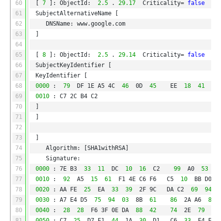
60
[
7
]: ObjectId: 
2.5
.
29.17
Criticality=
false
61
SubjectAlternativeName [
62
DNSName: www.google.com
63
]
64
65
[
8
]: ObjectId: 
2.5
.
29.14
Criticality=
false
66
SubjectKeyIdentifier [
67
KeyIdentifier [
68
0000
: 
79
DF 1E A5 4C 
46
0D 
45
EE 
18
41
68
69
0010
: C7 2C B4 C2                                   
70
]
71
]
72
73
]
74
Algorithm: [SHA1withRSA]
75
Signature:
76
0000
: 7E B3 
33
11
DC 
10
16
C2   
99
A0 
53
B
77
0010
: 
92
A5 
15
61
F1 4E C6 F6   C5 
10
BB D0 8
78
0020
: AA FE 
25
EA 
33
39
2F 9C   DA C2 
69
94
79
0030
: A7 E4 D5 
75
94
03
8B 
61
86
2A A6 
82
80
0040
: 
28
28
F6 3F 0E DA 
88
42
74
2E 
79
0C
81
0050
: C7 
25
D7 E1 
44
1A 
30
D1   C6 
33
F4 E4 