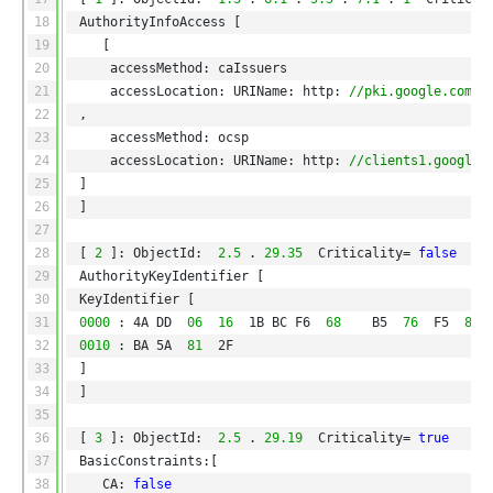
18
AuthorityInfoAccess [
19
[
20
accessMethod: caIssuers
21
accessLocation: URIName: http:
//pki.google.com/G
22
, 
23
accessMethod: ocsp
24
accessLocation: URIName: http:
//clients1.google.
25
]
26
]
27
28
[
2
]: ObjectId: 
2.5
.
29.35
Criticality=
false
29
AuthorityKeyIdentifier [
30
KeyIdentifier [
31
0000
: 4A DD 
06
16
1B BC F6 
68
B5 
76
F5 
81
32
0010
: BA 5A 
81
2F                                 
33
]
34
]
35
36
[
3
]: ObjectId: 
2.5
.
29.19
Criticality=
true
37
BasicConstraints:[
38
CA:
false