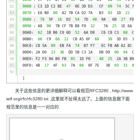
82
0060
: C3 1D C2 BE 
47
0E 3D D3   CF 
09
74
5C 7F 
83
0070
: EA B0 
00
A2 7B CA D2 7A   B3 
03
1D 
22
AB
84
0080
: 
78
5F 
16
D2 
54
7D 
48
9A   6B 
27
FD 2
85
0090
: A8 
00
7B CF 7B B8 F0 
32
7A 
25
1E 6A 6B
86
00A0: 
62
1B B6 C0 6D 
52
6A D8   C6 C8 C3 
68
C8 
87
00B0: 
66
C9 
66
12
CB A5 0F 
68
39
3D D5 
32
88
00C0: C8 5A 
89
EB FA 
74
B7 F7   EC FB AB A2 8C 
8
89
00D0: 2A D0 
23
36
DD 5B C3 1A   DB D9 
06
94
C0 
90
00E0: F2 F3 9A B0 FB 
85
1D F0   
48
25
2A 3B B9 9
91
00F0: 4B 
17
4F 
63
7A 
66
0F 7E   3B 
03
31
81
92
]
关于这些信息的更详细解释可以看规范RFC3280 , http://www.
ietf.org/rfc/rfc3280.txt ,这里就不扯得太远了。上面的信息跟下面
规范里的信息是一一对应的