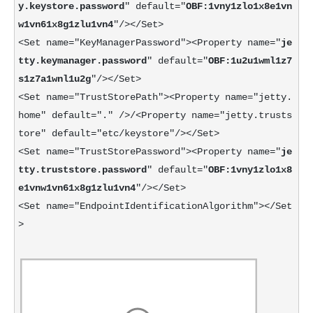
y.keystore.password
" default="
OBF:1vny1zlo1x8e1vn
w1vn61x8g1zlu1vn4
"/></Set>
<Set name="KeyManagerPassword"><Property name="
je
tty.keymanager.password
" default="
OBF:1u2u1wml1z7
s1z7a1wnl1u2g
"/></Set>
<Set name="TrustStorePath"><Property name="jetty.
home" default="." />/<Property name="jetty.trusts
tore" default="etc/keystore"/></Set>
<Set name="TrustStorePassword"><Property name="
je
tty.truststore.password
" default="
OBF:1vny1zlo1x8
e1vnw1vn61x8g1zlu1vn4
"/></Set>
<Set name="EndpointIdentificationAlgorithm"></Set
>