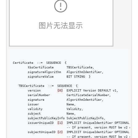
Certificate  ::=
  SEQUENCE  {

        tbsCertificate       TBSCertificate
,
        signatureAlgorithm   AlgorithmIdentifier
,
        signatureValue       BIT STRING  }

   TBSCertificate  ::
=
  SEQUENCE  {

        version         
[
0
]
  EXPLICIT Version DEFAULT v1,
        serialNumber         CertificateSerialNumber
,
        signature            AlgorithmIdentifier
,
        issuer               Name
,
        validity             Validity
,
        subject              Name
,
        subjectPublicKeyInfo SubjectPublicKeyInfo
,
        issuerUniqueID  
[
1
]
  IMPLICIT UniqueIdentifier OPTIONAL,
                             -- If present
,
 version MUST be v2 or v3
        subjectUniqueID 
[
2
]
  IMPLICIT UniqueIdentifier OPTIONAL,
                             -- If present
,
 version MUST be v2 or v3