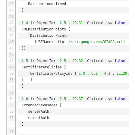
39
PathLen: undefined
40
]
41
42
[
4
]: ObjectId: 
2.5
.
29.31
Criticality=
false
43
CRLDistributionPoints [
44
[DistributionPoint:
45
[URIName: http:
//pki.google.com/GIAG2.crl]
46
]]
47
48
[
5
]: ObjectId: 
2.5
.
29.32
Criticality=
false
49
CertificatePolicies [
50
[CertificatePolicyId: [
1.3
.
6.1
.
4.1
.
11129.2
51
[]  ]
52
]
53
54
[
6
]: ObjectId: 
2.5
.
29.37
Criticality=
false
55
ExtendedKeyUsages [
56
serverAuth
57
clientAuth
58
]
59