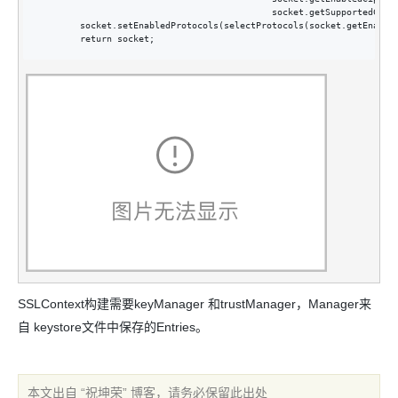
                                            socket.getSupportedCiphe
        socket.setEnabledProtocols(selectProtocols(socket.getEnable
        return socket;
SSLContext构建需要keyManager 和trustManager，Manager来
自 keystore文件中保存的Entries。
本文出自 “祝坤荣” 博客，请务必保留此出处