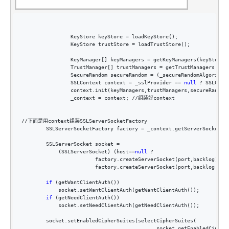
                KeyStore keyStore =
 loadKeyStore();

                KeyStore trustStore 
=
 loadTrustStore();

                KeyManager[] keyManagers 
=
 getKeyManagers(keyStore);
                TrustManager[] trustManagers 
=
 getTrustManagers(trus
                SecureRandom secureRandom 
= (_secureRandomAlgorithm
                SSLContext context 
= _sslProvider == 
null
 ?
 SSLCont
                context.init(keyManagers,trustManagers,secureRandom)
                _context 
=
 context; //组装好context

//下面是用context组装SSLServerSocketFactory

        SSLServerSocketFactory factory 
=
 _context.getServerSocketFac
        SSLServerSocket socket 
=
            (SSLServerSocket) (host
==
null
 ?
                        factory.createServerSocket(port,backlog):

                        factory.createServerSocket(port,backlog,Inet
if
 (getWantClientAuth())

            socket.setWantClientAuth(getWantClientAuth());

if
 (getNeedClientAuth())

            socket.setNeedClientAuth(getNeedClientAuth());

        socket.setEnabledCipherSuites(selectCipherSuites(

                                            socket.getEnabledCipherS