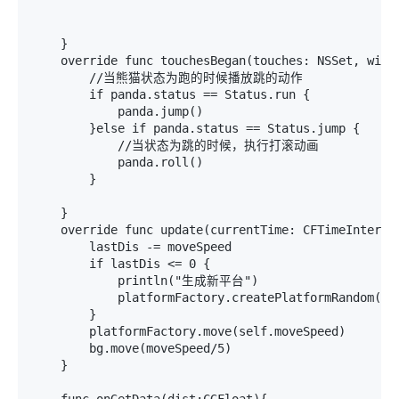
    }

    override func touchesBegan(touches: NSSet, withE
        //当熊猫状态为跑的时候播放跳的动作

        if panda.status == Status.run {

            panda.jump()

        }else if panda.status == Status.jump {

            //当状态为跳的时候，执行打滚动画

            panda.roll()

        }

    }

    override func update(currentTime: CFTimeInterval
        lastDis -= moveSpeed

        if lastDis <= 0 {

            println("生成新平台")

            platformFactory.createPlatformRandom()

        }

        platformFactory.move(self.moveSpeed)

        bg.move(moveSpeed/5)

    }

    func onGetData(dist:CGFloat){
