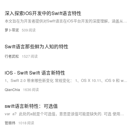
深入探索iOS开发中的Swift语言特性
本文旨在为开发者提供对Swift语言在iOS平台开发的深度理解，涵盖从基础语法到高级特性的全面分析。通过具体案例和代码示例，揭示Swift如何简化编程过程、提高代码效率，并促进iOS应用的创新。文章不仅适合初学者作为入门指南，也适合有经验的开发者深化对Swift语言的认识。
萝卜带泥
509
Swift语言那些鲜为人知的特性
行者武松
1527
iOS - Swift Swift 语言新特性
1、Swift 2.0 带来哪些新变化 常规变化： 1、OS X 10.11、iOS 9 和 watchOS 2 SDK 采纳了一些 Objective-C 的特性用来提高 Swift 的编程体验, 如可空性、类型化集合和一些别的特性。
QianChia
1636
swift语言新特性：可选值
var a? 此处的a就是个可选值，意思是该值可能是缺失的. 可选 使用可选（optionals）来处理值可能缺失的情况。可选表示： -有值，等于 x 或者 没有值 注意：C 和 Objective-C 中并没有可选这个概念。
管振纬
1018