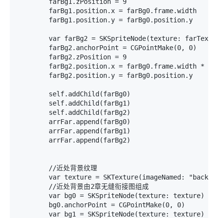
        farBg1.zPosition = 9

        farBg1.position.x = farBg0.frame.width

        farBg1.position.y = farBg0.position.y

        var farBg2 = SKSpriteNode(texture: farTextur
        farBg2.anchorPoint = CGPointMake(0, 0)

        farBg2.zPosition = 9

        farBg2.position.x = farBg0.frame.width * 2

        farBg2.position.y = farBg0.position.y

        self.addChild(farBg0)

        self.addChild(farBg1)

        self.addChild(farBg2)

        arrFar.append(farBg0)

        arrFar.append(farBg1)

        arrFar.append(farBg2)

        //近处背景纹理

        var texture = SKTexture(imageNamed: "backgro
        //近处背景由2章无缝衔接图组成

        var bg0 = SKSpriteNode(texture: texture)

        bg0.anchorPoint = CGPointMake(0, 0)

        var bg1 = SKSpriteNode(texture: texture)
