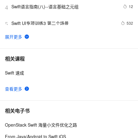
Swift语言指南(八)--语言基础之元组
12
4
Swift UI专项训练3 第二个场景
532
5
Swift学习（1）
4
6
Swift 元组(Tuples)介绍
4
7
相关课程
Swift 速成
Object-C---&gt;Swift之(三)nil合并运算符、范围运算符
3
8
查看更多
《从零开始学Swift》学习笔记（Day 50）——扩展计算
5
9
属性、方法
swift4 txt中json取出
9
10
相关电子书
OpenStack Swift 海量小文件优化之路
From Java/Android to Swift iOS