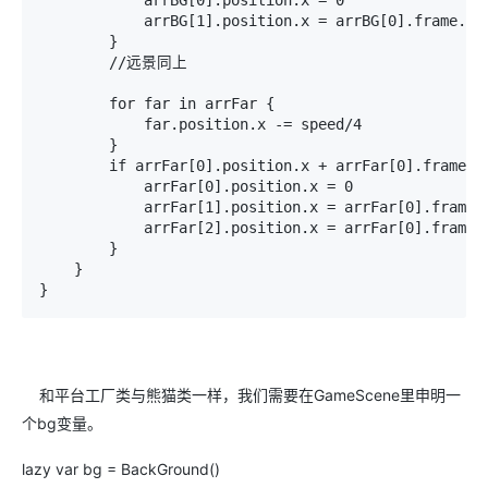
            arrBG[1].position.x = arrBG[0].frame.wid
        }

        //远景同上

        for far in arrFar {

            far.position.x -= speed/4

        }

        if arrFar[0].position.x + arrFar[0].frame.wi
            arrFar[0].position.x = 0

            arrFar[1].position.x = arrFar[0].frame.w
            arrFar[2].position.x = arrFar[0].frame.w
        }

    }

和平台工厂类与熊猫类一样，我们需要在GameScene里申明一
个bg变量。
lazy var bg = BackGround()