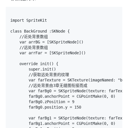
import SpriteKit

class BackGround :SKNode {

    //近处背景数组

    var arrBG = [SKSpriteNode]()

    //远处背景数组

    var arrFar = [SKSpriteNode]()

    override init() {

        super.init()

        //获取远处背景的纹理

        var farTexture = SKTexture(imageNamed: "back
        //远处背景由3章无缝图衔接而成

        var farBg0 = SKSpriteNode(texture: farTextur
        farBg0.anchorPoint = CGPointMake(0, 0)

        farBg0.zPosition = 9

        farBg0.position.y = 150

        var farBg1 = SKSpriteNode(texture: farTextur
        farBg1.anchorPoint = CGPointMake(0, 0)
