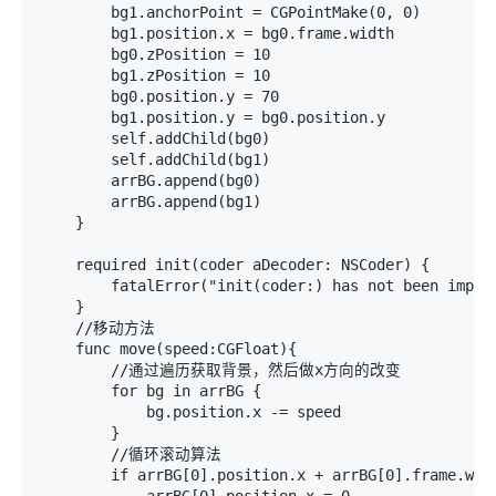
        bg1.anchorPoint = CGPointMake(0, 0)

        bg1.position.x = bg0.frame.width

        bg0.zPosition = 10

        bg1.zPosition = 10

        bg0.position.y = 70

        bg1.position.y = bg0.position.y

        self.addChild(bg0)

        self.addChild(bg1)

        arrBG.append(bg0)

        arrBG.append(bg1)

    }

    required init(coder aDecoder: NSCoder) {

        fatalError("init(coder:) has not been implem
    }

    //移动方法

    func move(speed:CGFloat){

        //通过遍历获取背景，然后做x方向的改变

        for bg in arrBG {

            bg.position.x -= speed

        }

        //循环滚动算法

        if arrBG[0].position.x + arrBG[0].frame.widt
            arrBG[0].position.x = 0
