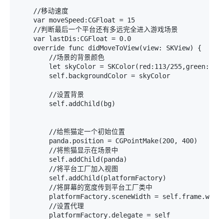
    //移动速度

    var moveSpeed:CGFloat = 15

    //判断最后一个平台还有多远完全进入游戏场景

    var lastDis:CGFloat = 0.0

    override func didMoveToView(view: SKView) {

        //场景的背景颜色

        let skyColor = SKColor(red:113/255,green:197
        self.backgroundColor = skyColor

        //设置背景

        self.addChild(bg)

        //给熊猫定一个初始位置

        panda.position = CGPointMake(200, 400)

        //将熊猫显示在场景中

        self.addChild(panda)

        //将平台工厂加入视图

        self.addChild(platformFactory)

        //将屏幕的宽度传到平台工厂类中

        platformFactory.sceneWidth = self.frame.widt
        //设置代理

        platformFactory.delegate = self
