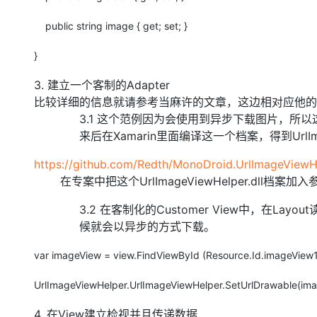
public string image { get; set; }
}
3. 建立一个客制的Adapter
比较详细的信息就请参考当麻许的文章，这边相对应他的
3.1 这个范例因为会使用到异步下载图片，所以这边要去
来后在Xamarin里面编译这一个档案，得到UrlImag
https://github.com/Redth/MonoDroid.UrlImageViewH
在专案中把这个UrlImageViewHelper.dll档案加
3.2 在客制化的Customer View中，在La
候就会以异步的方式下载。
var imageView = view.FindViewById (Resource.Id.imageView1
UrlImageViewHelper.UrlImageViewHelper.SetUrlDrawable(ima
4. 在View建立检视并且传递数据