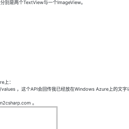
是两个TextView与一个ImageView。
AI 应用
10分钟微调：让0.6B模型媲美235B模
多模态数据信
型
依托云原生高可用架构,实现Dify私有化部署
用1%尺寸在特定领域达到大模型90%以上效果
一个 AI 助手
超强辅助，Bol
即刻拥有 DeepSeek-R1 满血版
在企业官网、通讯软件中为客户提供 AI 客服
多种方案随心选，轻松解锁专属 DeepSeek
re上：
es.net/api/values ，这个API会回传我已经放在Windows Azure上的
n2csharp.com 。