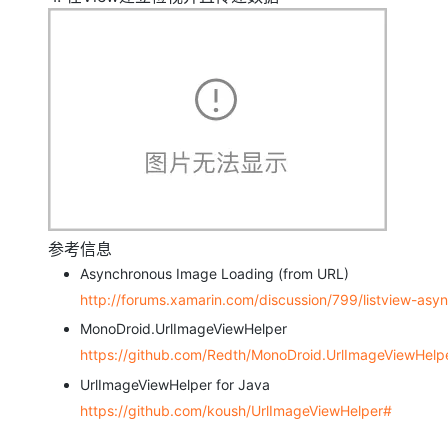
参考信息
Asynchronous Image Loading (from URL)
http://forums.xamarin.com/discussion/799/listview-asy
MonoDroid.UrlImageViewHelper
https://github.com/Redth/MonoDroid.UrlImageViewHelp
UrlImageViewHelper for Java
https://github.com/koush/UrlImageViewHelper#