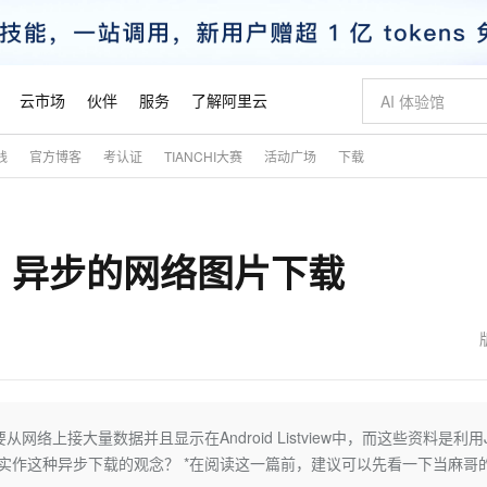
云市场
伙伴
服务
了解阿里云
践
官方博客
考认证
TIANCHI大赛
活动广场
下载
AI 特惠
数据与 API
成为产品伙伴
企业增值服务
最佳实践
价格计算器
AI 场景体
基础软件
产品伙伴合
阿里云认证
市场活动
配置报价
大模型
自助选配和估算价格
新方式
睿译宝，AI翻译排版一步到位
智启 AI 普惠权益
产品生态集成认证中心
企业支持计划
云上春晚
域名与网站
千问官方 MaaS 平台，为开发者和 Agent 而生，新用户赠送 1 亿 + tokens 额度
Qwen Aud
AI Coding
阿里云Maa
2026 阿里云
云服务器 E
为企业打
数据集
Windows
大模型认证
模型
NEW
NEW
oid] 异步的网络图片下载
交付可用成果
值低价云产品抢先购
上传文档即自动完成翻译和格式还原
至高享 1亿+免费 tokens，加速 Al 应用落地
提供智能易用的域名与建站服务
智能编程，一键
安全可靠、
产品生态伙伴
专家技术服务
云上奥运之旅
弹性计算合作
阿里云中企出
手机三要素
宝塔 Linux
全部认证
价格优势
有专属领域专家
GLM-5.2：长任务时代开源旗舰模型
阿里云 OPC 创新助力计划
千问大模型
即刻拥有 DeepS
AI 电商营销
对象存储 O
大模型
产品生态伙伴工作台
企业增值服务台
云栖战略参考
云存储合作计
云栖大会
身份实名认证
CentOS
训练营
推动算力普惠，释放技术红利
最高返9万
多领域专家智能体,一键组建 AI 虚拟交付团队
快速构建应用程序和网站，即刻迈出上云第一步
至高百万元 Token 补贴，加速一人公司成长
多元化、高性能、安全可靠的大模型服务
真正可用的 1M 上下文,一次完成代码全链路开发
轻松解锁专属 Dee
从图文生成到
云上的中国
数据库合作计
活动全景
短信
Docker
图片和
站式影视创作平台
Hermes Agent，打造自进化智能体
Token Plan 模型订阅计划
数字证书管理服务（原SSL证书）
5 分钟轻松部署
AI 广告创作
无影云电脑
企业成长
NEW
信息公告
看见新力量
云网络合作计
OCR 文字识别
JAVA
证享300元代金券
可视化编排打通从文字构思到成片全链路闭环
全托管，含MySQL、PostgreSQL、SQL Server、MariaDB多引擎
自主进化，持久记忆，越用越聪明
Qwen3.8-Max 首发尝鲜，限时加量 10 倍，夜间低至2折
实现全站HTTPS，呈现可信的WEB访问
图文、视频一
随时随地安
魔搭 Mode
Kimi-K3
HappyHors
NEW
loud
服务实践
官网公告
金融模力时刻
Salesforce O
版
发票查验
全能环境
Claude Code + GStack 打造工程团队
千问办公，限时限量积分加倍
Qoder
低代码高效构
AI 建站
短信服务
设计要从网络上接大量数据并且显示在Android Listview中，而这些资料是利用J
型
NEW
作计划
Kimi 最新旗舰模型，长程编程与推理利器
让文字生成流
计划
创新中心
魔搭 ModelSc
健康状态
理服务
让AI从“聊天伙伴”进化为能干活的“数字员工”
安装技能 GStack，拥有专属 AI 工程团队
你的AI工作搭子，覆盖日常办公高频场景
面向真实软件的智能体编程平台
0 代码专业建
如何实作这种异步下载的观念？ *在阅读这一篇前，建议可以先看一下当麻哥
客户案例
天气预报查询
操作系统
态合作计划