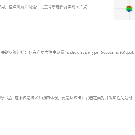
本文介绍了Android中ImageView的`src`与`background`属性的区别及应用，重点讲解如何通过设置背景选择器实现图片点击动态效果。`src`用于显示原图大小，不拉伸；`background`可随组件尺寸拉伸。通过创建`selector_setting.xml`，结合`setting_press.xml`和`setting_normal.xml`定义按下和正常状态的背景样式，提升用户体验。示例代码展示了具体实现步骤，包括XML配置和形状定义。