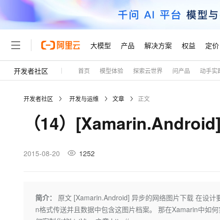
大模型
产品
解决方案
权益
定价
开发者社区
首页
模型体验
探索云世界
问产品
动手实
大模型
产品
解决方案
权益
定价
云市场
伙伴
服务
了解阿里云
精选产品
精选解决方案
普惠上云
产品定价
精选商城
成为销售伙伴
售前咨询
为什么选择阿里云
千问AI平台
开发者社区
开发与运维
文章
正文
了解云产品的定价详情
大模型服务平台百炼
千问办公，解锁你的工作
普惠上云 官方力荐
分销伙伴
在线服务
网站建设
什么是云计算
大
（14）[Xamarin.Andr
大模型服务与应用平台
企业级Agent产品，直接
云服务器38元/年起，超
咨询伙伴
多端小程序
技术领先
云上成本管理
售后服务
轻量应用服务器
Agency Agents：拥
官方推荐返现计划
大模型
精选产品
精选解决方案
Salesforce 国际版订阅
稳定可靠
管理和优化成本
推荐新用户得奖励，单订单
销售伙伴合作计划
2015-08-20
1252
自助服务
友盟天域
安全合规
人工智能与机器学习
AI
文本生成
云数据库 RDS
HappyHorse 打造一
云工开物
无影生态合作计划
在线服务
观测云
分析师报告
高校专属算力普惠，学生认
计算
互联网应用开发
Qwen3.8-Max
HOT
Salesforce On Alibaba C
工单服务
Tuya 物联网平台阿里云
研究报告与白皮书
人工智能平台 PAI
快速拥有专属 OpenClaw
简介：
原文 [Xamarin.Android] 异步的网络图片下载 在
大模
Consulting Partner 合
大数据
容器
智能体时代全能旗舰模型
免费试用
短信专区
一站式AI开发、训练和推
n格式传送并且数据中包含这图片档案。 那在Xamarin中
蓝凌 OA
AI 大模型销售与服务生
现代化应用