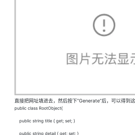
直接把网址填进去，然后按下”Generate”后，可以得到
public class RootObject{
public string title { get; set; }
public string detail { get; set; }