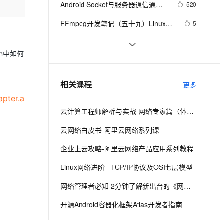
安全
Android Socket与服务器通信通用
我要投诉
e-1.1-I2V
Cosyvoice-V3-Flash
520
PolarDB
上云场景组合购
Milvus 弹性伸缩功能新增节
伴
Demo
漫剧创作，剧本、分镜、视频高效生成
100%兼容MySQL、PostgreSQL，兼容Oracle，支持集中和分布式
覆盖90%+业务场景，专享组合折扣价
点支持范围
畅自然，细节丰富
高表现力语音合成大模型，语音克隆听感自然
VPN
FFmpeg开发笔记（五十九）Linux编
5
译ijkplayer的Android平台so库
ernetes 版 ACK
云聚AI 严选权益
AI 原生数据库服务发布
SSL 证书
申请google android map api key
3
2V
Fun-ASR
，一键激活高效办公新体验
理容器应用的 K8s 服务
精选AI产品，从模型到应用全链提效
Agent 数据网关
in中如何
文戏情感细腻自然，动作戏激烈拳拳到肉，实现更强表演能力
支持中英文自由切换，具备更强的噪声鲁棒性
堡垒机
[Android]Activity跳转传递任意类型
586
AI 用量加速计划
云原生数据库 PolarDB
的数据、Activity为SingleTask时代
防火墙
、识别商机，让客服更高效、服务更出色。
从Unity开发到移动平台制胜攻略：
新老同享，达量后返
Agentic Database 发布
10
相关课程
替StartActivityForResult的解决方案
更多
全面解析iOS与Android应用发布流
主机安全
应用
apter.a
程，助你轻松掌握跨平台发布技巧，
云计算工程师解析与实战-网络专家篇（体验版）
打造爆款手游不是梦——性能优化、
千问办公
NEW
AI 应用及服务市场
广告集成与内购设置全包含
的智能体编程平台
一站式AI生产力平台
云网络白皮书-阿里云网络系列课
AI 应用
伶鹊
企业上云攻略-阿里云网络产品应用系列教程
企业级人与Agent协作平台，接入和调度多个数字员工
智能客服平台，对话机器人、对话分析、智能外呼
大模型
Linux网络进阶 - TCP/IP协议及OSI七层模型
大模型服务平台百炼 - 全妙
自然语言处理
网络管理者必知-2分钟了解新出台的《网络安全法》
应用创作平台
多模态内容创作工具，已接入 DeepSeek
数据标注
开源Android容器化框架Atlas开发者指南
机器学习