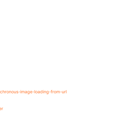
nchronous-image-loading-from-url
er