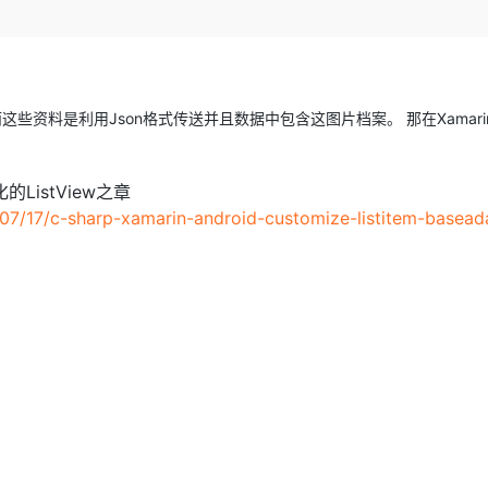
Deepseek-v4-pro
HappyHors
同享
万小智 AI 建站低至 15元/月
Qoder CN
AI 短剧/漫剧
云原生数据库 
快递物流查询
WordPress
成为服务伙
高校合作
点，立即开启云上创新
覆盖公网/内网、递归/权威、移动APP等全场景解析服务
送.CN域名，送备案服务码
基于千问大模型等，支持代码智能生成、研发智能问答
AI助力短剧
态智能体模型
旗舰 MoE 大模型，百万上下文与顶尖推理能力
图生视频，流
Ubuntu
服务生态伙伴
云工开物
企业应用
Works
Night Plan 支持 Qwen 3.8-Max
云原生大数据计算服务 MaxCompute
AI 办公
容器服务 Kub
NEW
GLM-5.2
Wan2.7-T
Red Hat
30+ 款产品免费体验
Data Agent 驱动的一站式 Data+AI 开发治理平台
夜间 5 折，Qwen/Meoo/TokenPlan 客户专享
面向分析的企业级SaaS模式云数据仓库
AI智能应用
提供一站式管
科研合作
中，而这些资料是利用Json格式传送并且数据中包含这图片档案。 那在Xamar
视觉 Coding、空间感知、多模态思考等全面升级
1M上下文，专为长程任务能力而生
ERP
堂（旗舰版）
SUSE
智能客服
CRM
防护产品
2个月
自动承接线索
istView之章
建站小程序
OA 办公系统
AI 应用构建
大模型原生
07/17/c-sharp-xamarin-android-customize-listitem-basead
力提升
财税管理
模板建站
Qoder
大模型服务平台百炼-应用模版
HOT
NEW
面向真实软件
个人版上线、团队版降价；千问3.8-Max首发发尝鲜
丰富多元化的应用模版和解决方案
400电话
定制建站
万有无界
大模型服务平台百炼-智能体
方案
广告营销
模板小程序
的模型效果
灵活可视化地构建企业级 Agent
定制小程序
秒悟
人工智能平台 PAI
APP 开发
云端极速 AI 
新一代 AI 视频生成模型，深度适配广告营销等场景
AI Native 的算法工程平台，一站式完成建模、训练、推理服务部署
建站系统