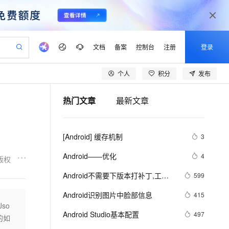
文档
备案
控制台
注册
登录
个人
积分
发布
验
作计划
器
AI 活动
专业服务
服务伙伴合作计划
开发者社区
加入我们
产品动态
服务平台百炼
阿里云 OPC 创新助力计划
热门文章
最新文章
一站式生成采购清单，支持单品或批量购买
io：打造专属 AI 语音助手
S产品伙伴计划（繁花）
峰会
CS
造的大模型服务与应用开发平台
一句话生成原生可编辑精美 PPT 文稿
AI 生产力先锋
Al MaaS 服务伙伴赋能合作
域名
博文
Careers
至高可申请百万元
Qwen3.8-Max 模型上线
开启高性价比 AI 编程新体验
弹性可伸缩的云计算服务
Qwen-Audio-3.0-Realtime 端到端实时语音角色扮演
输入一句话想法, 轻松生成专业的 PPT
先锋实践拓展 AI 生产力的边界
Token 补贴，五大权
计划
海大会
伙伴信用分合作计划
商标
问答
社会招聘
[Android] 缓存机制
3
益加速 OPC 成功
eek-V4-Pro
SS
一键部署幻兽帕鲁游戏服务器
飞天发布时刻
HOT
Open Search 向量检索版支
划
备案
电子书
校园招聘
pSeek-V4-Pro
视频创作，一键激活电商全链路生产力
稳定、安全、高性价比、高性能的云存储服务
一键购买专属联机服务器，轻松开启游戏
所见，即是所愿
持视频检索 Pipeline 功能
更多支持
Android——优化
4
版权
划
公司注册
镜像站
视频生成
语音识别与合成
专属 QwenPaw
漫剧工坊：一站式动画创作平台
AI 实训营
HOT
应用身份服务 (IDaaS)
Android不需要下版本打补丁,工
599
合作伙伴培训与认证
划
上云迁移
站生成，高效打造优质广告素材
全接入的云上超级电脑
从聊天伙伴进化为能主动干活的本地数字员工
快速生产连贯的高质量长漫剧
从基础到进阶，Agent 创客手把手教你
OpenClaw 管理能力上线
具：AndFix
lScope
我要反馈
e-1.1-T2V
Qwen3-TTS-Flash
Android识别图片中脸部信息
415
查询合作伙伴
n Alibaba Cloud ISV 合作
代维服务
建企业门户网站
10 分钟搭建微信、支付宝小程序
so
MaxCompute MaxFrame 提
畅细腻的高质量视频
离线语音合成大模型，多语言方言自适应，低延迟高稳定
创新加速
Android Studio基本配置
ope
登录合作伙伴管理后台
497
我要建议
站，无忧落地极速上线
以可视化方式快速构建移动和 PC 门户网站
国内短信简单易用，安全可靠，秒级触达，全球覆盖200+国家和地区。
高效部署网站，快速应用到小程序
供自动弹性内存功能
的如