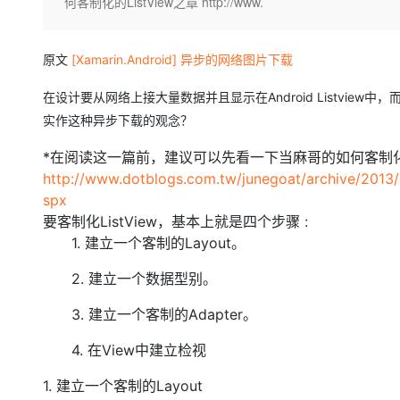
存储
天池大赛
何客制化的ListView之章 http://www.
Qwen3.7-Plus
云解析DNS
解决方案免费试用 新老
电子合同
最高领取价值200元试用
能看、能想、能动手的多模
安全
网络与CDN
AI 算法大赛
畅捷通
原文
[Xamarin.Android] 异步的网络图片下载
大数据开发治理平台 Data
AI 产品 免费试用
网络
安全
云开发大赛
Qwen3-VL-Plus
Tableau 订阅
1亿+ 大模型 tokens 和 
在设计要从网络上接大量数据并且显示在Android Listview
可观测
入门学习赛
中间件
AI空中课堂在线直播课
实作这种异步下载的观念？
云防火墙
140+云产品 免费试用
上云与迁云
云原生的云上边界网络安全
产品新客免费试用，最长1
数据库
*在阅读这一篇前，建议可以先看一下当麻哥的如何客制化的L
生态解决方案
大模型服务
企业出海
http://www.dotblogs.com.tw/junegoat/archive/2013/
大模型ACA认证体验
大数据计算
助力企业全员 AI 认知与能
spx
行业生态解决方案
千问AI平台-Token Plan
政企业务
媒体服务
要客制化ListView，基本上就是四个步骤 :
开发者生态解决方案
1. 建立一个客制的Layout。
企业服务与云通信
千问AI平台-模型体验
AI 开发和 AI 应用解决
2. 建立一个数据型别。
在线体验全尺寸、多种模态
域名与网站
3. 建立一个客制的Adapter。
Happy 系列大模型
终端用户计算
4. 在View中建立检视
Serverless
1. 建立一个客制的Layout
开发工具