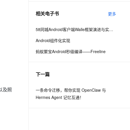
相关电子书
更多
息提取
与 AI 智能体进行实时音视频通话
从文本、图片、视频中提取结构化的属性信息
构建支持视频理解的 AI 音视频实时通话应用
58同城Android客户端Walle框架演进与实践之路
t.diy 一步搞定创意建站
构建大模型应用的安全防护体系
Android组件化实现
通过自然语言交互简化开发流程,全栈开发支持
通过阿里云安全产品对 AI 应用进行安全防护
蚂蚁聚宝Android秒级编译——Freeline
下一篇
文字以及照
一条命令迁移，帮你实现 OpenClaw 与
Hermes Agent 记忆互通！