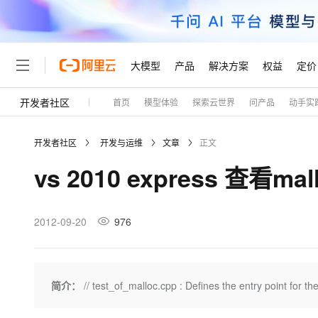
大模型
产品
解决方案
权益
定价
开发者社区
首页
模型体验
探索云世界
问产品
动手实
大模型
产品
解决方案
权益
定价
云市场
伙伴
服务
了解阿里云
精选产品
精选解决方案
普惠上云
产品定价
精选商城
成为销售伙伴
售前咨询
为什么选择阿里云
千问AI平台
开发者社区
开发与运维
文章
正文
了解云产品的定价详情
大模型服务平台百炼
睿译宝，AI翻译排版一
普惠上云 官方力荐
分销伙伴
在线服务
网站建设
什么是云计算
大
vs 2010 express 查看
大模型服务与应用平台
上传文档即自动完成翻译和
云服务器38元/年起，超
咨询伙伴
多端小程序
技术领先
云上成本管理
售后服务
轻量应用服务器
GLM-5.2：长任务时代
官方推荐返现计划
大模型
精选产品
精选解决方案
Salesforce 国际版订阅
稳定可靠
管理和优化成本
推荐新用户得奖励，单订单
销售伙伴合作计划
2012-09-20
976
自助服务
友盟天域
安全合规
人工智能与机器学习
AI
文本生成
云数据库 RDS
Hermes Agent，打造
云工开物
无影生态合作计划
在线服务
观测云
分析师报告
自主进化，持久记忆，越用
高校专属算力普惠，学生认
计算
互联网应用开发
Qwen3.8-Max
HOT
Salesforce On Alibaba C
工单服务
Tuya 物联网平台阿里云
研究报告与白皮书
人工智能平台 PAI
快速拥有专属 OpenClaw
简介：
// test_of_malloc.cpp : Defines the entry point for the
大模
Consulting Partner 合
大数据
容器
智能体时代全能旗舰模型
免费试用
短信专区
一站式AI开发、训练和推
蓝凌 OA
AI 大模型销售与服务生
现代化应用