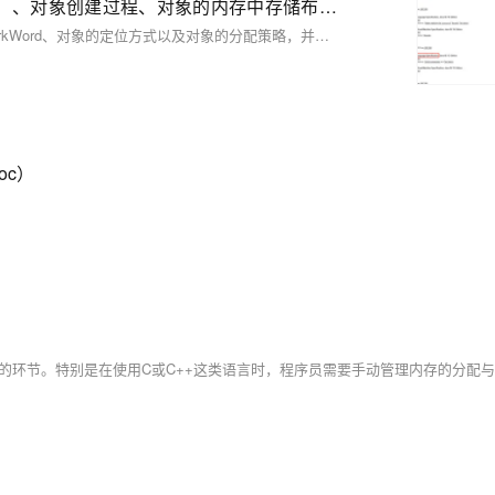
JVM知识体系学习四：排序规范（happens-before原则）、对象创建过程、对象的内存中存储布局、对象的大小、对象头内容、对象如何定位、对象如何分配
这篇文章详细地介绍了Java对象的创建过程、内存布局、对象头的MarkWord、对象的定位方式以及对象的分配策略，并深入探讨了happens-before原则以确保多线程环境下的正确同步。
oc）