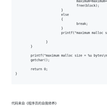
				maximum=maximum+blocksize[i]*count;

大模型解决方案
				free(block);

迁移与运维管理
			}

快速部署 Dify，高效搭建 
			else

专有云
			{

				break;

10 分钟在聊天系统中增加
			}

			printf("maximum malloc size = %u bytes\n",maximum);

		}

	}

	printf("maximum malloc size = %u bytes\n",maximum);

	getchar();

	return 0;

}

代码来自《程序员的自我修养》