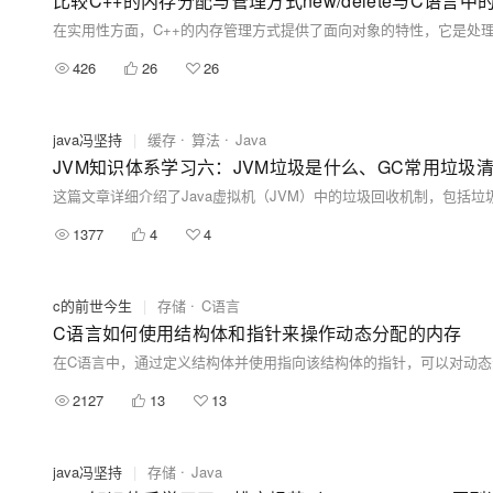
比较C++的内存分配与管理方式new/delete与C语言中的malloc/
426
26
26
java冯坚持
|
缓存
算法
Java
1377
4
4
c的前世今生
|
存储
C语言
C语言如何使用结构体和指针来操作动态分配的内存
2127
13
13
java冯坚持
|
存储
Java