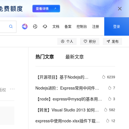
文档
备案
控制台
注册
登录
个人
积分
发布
验
作计划
器
AI 活动
专业服务
服务伙伴合作计划
开发者社区
加入我们
产品动态
服务平台百炼
阿里云 OPC 创新助力计划
热门文章
最新文章
一站式生成采购清单，支持单品或批量购买
可编辑精美 PPT 文稿
S产品伙伴计划（繁花）
峰会
CS
造的大模型服务与应用开发平台
Agency Agents：拥有专属领域专家
AI 生产力先锋
Al MaaS 服务伙伴赋能合作
域名
博文
Careers
至高可申请百万元
Qwen3.8-Max 模型上线
 轻松生成专业的 PPT
开启高性价比 AI 编程新体验
弹性可伸缩的云计算服务
先锋实践拓展 AI 生产力的边界
多领域专家智能体,一键组建 AI 虚拟交付团队
Token 补贴，五大权
计划
海大会
伙伴信用分合作计划
商标
问答
社会招聘
【开源项目】基于Nodejs的
6239
益加速 OPC 成功
帕鲁游戏服务器
SS
HappyHorse 打造一站式影视创作平台
飞天发布时刻
HOT
Open Search 向量检索版支
划
备案
电子书
校园招聘
Express框架开发的VIP视频网站项
联机服务器，轻松开启游戏
视频创作，一键激活电商全链路生产力
稳定、安全、高性价比、高性能的云存储服务
所见，即是所愿
持视频检索 Pipeline 功能
可视化编排打通从文字构思到成片全链路闭环
更多支持
Nodejs进阶：Express常用中间件
7
版权
目及源码分享
划
公司注册
镜像站
视频生成
语音识别与合成
body-parser实现解析
 智能体与工作流应用
漫剧工坊：一站式动画创作平台
AI 实训营
应用身份服务 (IDaaS)
【node】express中mysql的基本用
3
合作伙伴培训与认证
划
上云迁移
站生成，高效打造优质广告素材
全接入的云上超级电脑
通过阿里云百炼高效搭建AI应用,助力高效开发
快速生产连贯的高质量长漫剧
从基础到进阶，Agent 创客手把手教你
OpenClaw 管理能力上线
法、连接池的使用、事务的回滚
lScope
我要反馈
e-1.1-T2V
Qwen3-TTS-Flash
【转发】Visual Studio 2013 如何关
582
查询合作伙伴
n Alibaba Cloud ISV 合作
代维服务
建企业门户网站
10 分钟搭建微信、支付宝小程序
MaxCompute MaxFrame 提
闭调试而不关闭IIS Express
畅细腻的高质量视频
离线语音合成大模型，多语言方言自适应，低延迟高稳定
创新加速
express中使用node-xlsx插件下载
ope
登录合作伙伴管理后台
12
我要建议
站，无忧落地极速上线
以可视化方式快速构建移动和 PC 门户网站
国内短信简单易用，安全可靠，秒级触达，全球覆盖200+国家和地区。
高效部署网站，快速应用到小程序
供自动弹性内存功能
excel表格