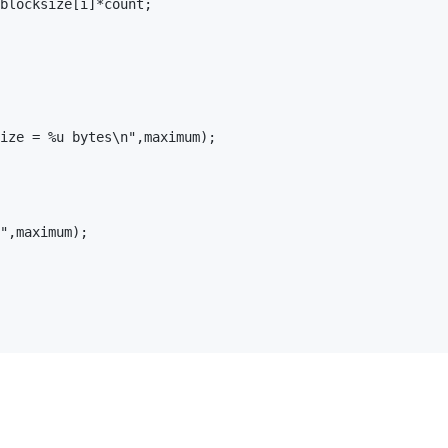
AI 应用
10分钟微调：让0.6B模型媲美235B模
多模态数据信
型
依托云原生高可用架构,实现Dify私有化部署
用1%尺寸在特定领域达到大模型90%以上效果
一个 AI 助手
超强辅助，Bol
即刻拥有 DeepSeek-R1 满血版
在企业官网、通讯软件中为客户提供 AI 客服
多种方案随心选，轻松解锁专属 DeepSeek