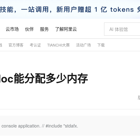
云市场
伙伴
服务
了解阿里云
践
官方博客
考认证
TIANCHI大赛
活动广场
下载
AI 特惠
数据与 API
成为产品伙伴
企业增值服务
最佳实践
价格计算器
AI 场景体
基础软件
产品伙伴合
阿里云认证
市场活动
配置报价
大模型
自助选配和估算价格
步到位
智启 AI 普惠权益
产品生态集成认证中心
企业支持计划
云上春晚
域名与网站
Qwen Audio：打造专属 AI 语音助手
千问官方 MaaS 平台，为开发者和 Agent 而生，新用户赠送 1 亿 + tokens 额度
一句话生成原生
AI Coding
阿里云Maa
2026 阿里云
云服务器 E
为企业打
数据集
Windows
大模型认证
模型
NEW
NEW
malloc能分配多少内存
格式还原
值低价云产品抢先购
至高享 1亿+免费 tokens，加速 Al 应用落地
提供智能易用的域名与建站服务
Qwen-Audio-3.0-Realtime 端到端实时语音角色扮演
输入一句话想法,
智能编程，一键
安全可靠、
产品生态伙伴
专家技术服务
云上奥运之旅
弹性计算合作
阿里云中企出
手机三要素
宝塔 Linux
全部认证
价格优势
开源旗舰模型
即刻拥有 DeepSeek-V4-Pro
阿里云 OPC 创新助力计划
千问大模型
一键部署幻兽
AI 电商营销
对象存储 O
大模型
产品生态伙伴工作台
企业增值服务台
云栖战略参考
云存储合作计
云栖大会
身份实名认证
CentOS
训练营
推动算力普惠，释放技术红利
最高返9万
真正可用的 1M 上下文,一次完成代码全链路开发
快速构建应用程序和网站，即刻迈出上云第一步
轻松解锁专属 DeepSeek-V4-Pro
至高百万元 Token 补贴，加速一人公司成长
多元化、高性能、安全可靠的大模型服务
一键购买专属
从图文生成到
云上的中国
数据库合作计
活动全景
短信
Docker
图片和
自进化智能体
5 分钟轻松部署专属 QwenPaw
Token Plan 模型订阅计划
数字证书管理服务（原SSL证书）
高效搭建 AI
AI 广告创作
无影云电脑
企业成长
NEW
HOT
信息公告
看见新力量
云网络合作计
OCR 文字识别
JAVA
越聪明
证享300元代金券
全托管，含MySQL、PostgreSQL、SQL Server、MariaDB多引擎
Qwen3.8-Max 首发尝鲜，限时加量 10 倍，夜间低至2折
实现全站HTTPS，呈现可信的WEB访问
从聊天伙伴进化为能主动干活的本地数字员工
图文、视频一
随时随地安
魔搭 Mode
Kimi-K3
HappyHors
NEW
loud
服务实践
官网公告
金融模力时刻
Salesforce O
版
发票查验
全能环境
Claude Code + GStack 打造工程团队
千问办公，限时限量积分加倍
Qoder
低代码高效构
AI 建站
短信服务
 console application. // #include "stdafx.
型
NEW
作计划
Kimi 最新旗舰模型，长程编程与推理利器
让文字生成流
计划
创新中心
魔搭 ModelSc
健康状态
理服务
让AI从“聊天伙伴”进化为能干活的“数字员工”
安装技能 GStack，拥有专属 AI 工程团队
你的AI工作搭子，覆盖日常办公高频场景
面向真实软件的智能体编程平台
0 代码专业建
客户案例
天气预报查询
操作系统
态合作计划