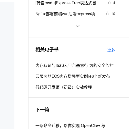
安全
[转自msdn]Express Tree表达式目录
我要投诉
e-1.1-I2V
Cosyvoice-V3-Flash
4
PolarDB
上云场景组合购
Milvus 弹性伸缩功能新增节
伴
树
漫剧创作，剧本、分镜、视频高效生成
100%兼容MySQL、PostgreSQL，兼容Oracle，支持集中和分布式
覆盖90%+业务场景，专享组合折扣价
点支持范围
畅自然，细节丰富
高表现力语音合成大模型，语音克隆听感自然
VPN
Nginx部署前端vue后端express项目
10
步骤细节
ernetes 版 ACK
云聚AI 严选权益
AI 原生数据库服务发布
SSL 证书
Visual Studio提示“无法启动IIS 
3
2V
Fun-ASR
，一键激活高效办公新体验
理容器应用的 K8s 服务
精选AI产品，从模型到应用全链提效
Agent 数据网关
Express Web服务器”的解决方法
文戏情感细腻自然，动作戏激烈拳拳到肉，实现更强表演能力
支持中英文自由切换，具备更强的噪声鲁棒性
堡垒机
Express 框架的特点、使用方法以及
5
AI 用量加速计划
云原生数据库 PolarDB
相关的常用功能和中间件
防火墙
、识别商机，让客服更高效、服务更出色。
express：node throwing error on 
新老同享，达量后返
Agentic Database 发布
2
相关电子书
更多
mongodb
主机安全
应用
内存取证与IaaS云平台恶意行 为的安全监控
千问办公
NEW
AI 应用及服务市场
的智能体编程平台
一站式AI生产力平台
云服务器ECS内存增强型实例re6全新发布
AI 应用
伶鹊
低代码开发师（初级）实战教程
企业级人与Agent协作平台，接入和调度多个数字员工
智能客服平台，对话机器人、对话分析、智能外呼
大模型
大模型服务平台百炼 - 全妙
自然语言处理
下一篇
应用创作平台
多模态内容创作工具，已接入 DeepSeek
数据标注
机器学习
一条命令迁移，帮你实现 OpenClaw 与