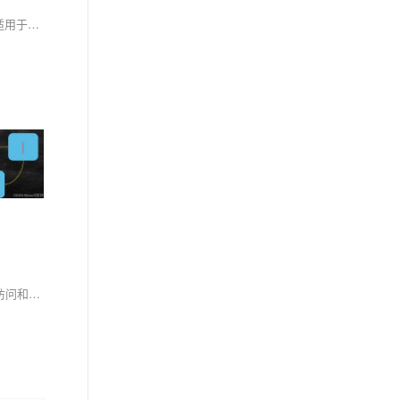
在实用性方面，C++的内存管理方式提供了面向对象的特性，它是处理构造和析构、需要类型安全和异常处理的首选方案。而C语言的内存管理函数适用于简单的内存分配，例如分配原始内存块或复杂性较低的数据结构，没有构造和析构的要求。当从C迁移到C++，或在C++中使用C代码时，了解两种内存管理方式的差异非常重要。
在C语言中，通过定义结构体并使用指向该结构体的指针，可以对动态分配的内存进行操作。首先利用 `malloc` 或 `calloc` 分配内存，然后通过指针访问和修改结构体成员，最后用 `free` 释放内存，实现资源的有效管理。