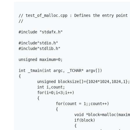
存储
天池大赛
Qwen3.7-Plus
云解析DNS
解决方案免费试用 新老
电子合同
最高领取价值200元试用
能看、能想、能动手的多模
安全
网络与CDN
AI 算法大赛
// test_of_malloc.cpp : Defines the entry point 
畅捷通
//

大数据开发治理平台 Data
AI 产品 免费试用
网络
安全
云开发大赛
Qwen3-VL-Plus
Tableau 订阅
1亿+ 大模型 tokens 和 
#include "stdafx.h"

可观测
入门学习赛
中间件
AI空中课堂在线直播课
云防火墙
140+云产品 免费试用
#include"stdio.h"

上云与迁云
云原生的云上边界网络安全
产品新客免费试用，最长1
数据库
#include"stdlib.h"

生态解决方案
大模型服务
企业出海
大模型ACA认证体验
大数据计算
unsigned maximum=0;

助力企业全员 AI 认知与能
行业生态解决方案
千问AI平台-Token Plan
政企业务
int _tmain(int argc, _TCHAR* argv[])

媒体服务
开发者生态解决方案
{

	unsigned blocksize[]={1024*1024,1024,1};

企业服务与云通信
千问AI平台-模型体验
AI 开发和 AI 应用解决
	int i,count;

在线体验全尺寸、多种模态
	for(i=0;i<3;i++)

域名与网站
	{

		for(count = 1;;count++)

Happy 系列大模型
终端用户计算
		{

			void *block=malloc(maximum+blocksize[i]*count);

Serverless
			if(block)

			{

开发工具