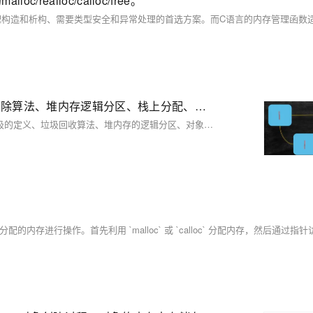
realloc/calloc/free。
JVM知识体系学习六：JVM垃圾是什么、GC常用垃圾清除算法、堆内存逻辑分区、栈上分配、对象何时进入老年代、有关老年代新生代的两个问题、常见的垃圾回收器、CMS
这篇文章详细介绍了Java虚拟机（JVM）中的垃圾回收机制，包括垃圾的定义、垃圾回收算法、堆内存的逻辑分区、对象的内存分配和回收过程，以及不同垃圾回收器的工作原理和参数设置。