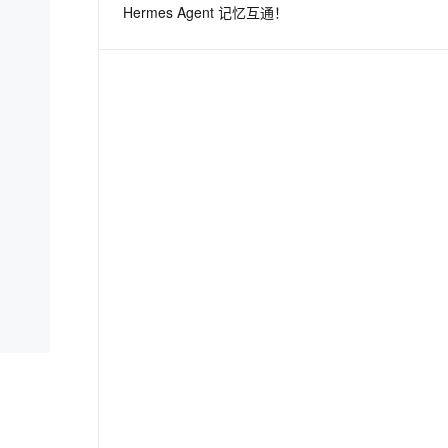
Hermes Agent 记忆互通！
息提取
与 AI 智能体进行实时音视频通话
从文本、图片、视频中提取结构化的属性信息
构建支持视频理解的 AI 音视频实时通话应用
t.diy 一步搞定创意建站
构建大模型应用的安全防护体系
通过自然语言交互简化开发流程,全栈开发支持
通过阿里云安全产品对 AI 应用进行安全防护