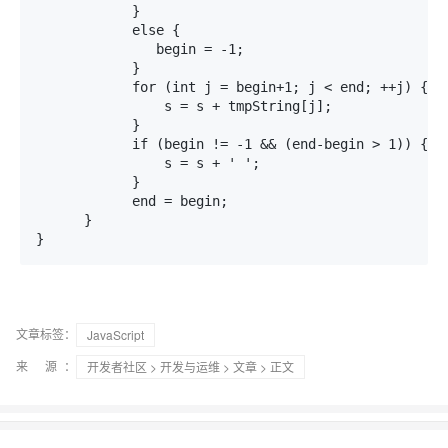
            }

            else {

               begin = -1;

            }

            for (int j = begin+1; j < end; ++j) {

                s = s + tmpString[j];

            }

            if (begin != -1 && (end-begin > 1)) {

                s = s + ' ';

            }

            end = begin;

      }

文章标签：
JavaScript
来 源：
开发者社区
>
开发与运维
>
文章
> 正文