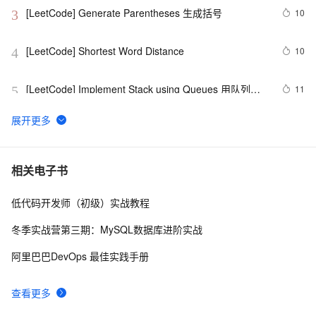
[LeetCode] Generate Parentheses 生成括号
10
3
[LeetCode] Shortest Word Distance
10
4
[LeetCode] Implement Stack using Queues 用队列来
11
5
实现栈
[LeetCode] Minimum Depth of Binary Tree
1
6
经典Leetcode算法题分享(字符串)
6
7
相关电子书
低代码开发师（初级）实战教程
[LeetCode] Nim Game
6
8
冬季实战营第三期：MySQL数据库进阶实战
leetcode  226 Invert Binary Tree 翻转二叉树
3
9
阿里巴巴DevOps 最佳实践手册
[LeetCode] Summary Ranges
3
10
查看更多