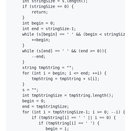
     int stringSize = s.length();

     if (stringSize == 0) {

         return;

     }

     int begin = 0;

     int end = stringSize-1;

     while (s[begin] == ' ' && (begin < stringSize))
         ++begin;

     }

     while (s[end] == ' ' && (end >= 0)){

         --end;

     }

     string tmpString = "";

     for (int i = begin; i <= end; ++i) {

         tmpString = tmpString + s[i];

     }

     s = "";

     int tmpStringSize = tmpString.length();

     begin = 0;

     end = tmpStringSize;

     for (int i = tmpStringSize-1; i >= 0; --i) {

         if (tmpString[i] == ' ' || i == 0) {

            if (tmpString[i] == ' ') {

               begin = i;
