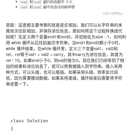
思路：这道题主要考察的就是竖式相加，我们可以从字符串的末
尾依次往前相加，并保存进位信息。那如何将这个过程转换成代
码呢？先定义两个变量end1和end2，并初始化为size - 1，如何利
用 while 循环从后往前遍历字符串。当end1和end2都小于0时，
while 循环结束。在while 循环里，定义三个变量val1、val2和
ret，ret等于val1 + val2 + carry，其中carry为进位信息，其值为
ret / 10。如果end小于0，则val的值为0。现在我们已经得到了相
加的结果和进位信息了，就可以将数据插入到字符串。插入有两
种方式，可以头插，也可以尾插。如果采用头插，效率会比较
低，因为需要挪动数据。如果采用尾插，循环结束后需要将字符
串逆置一下。