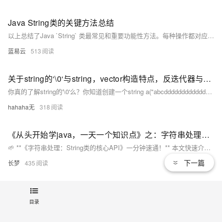
Java String类的关键方法总结
以上总结了Java `String` 类最常见和重要功能性方法。每种操作都对应着日常编程任务，并且理解每种操作如何影响及处理 `Strings` 对于任何使用 Java 的开发者来说都至关重要。
蓝易云
513
关于string的‘\0‘与string，vector构造特点，反迭代器与迭代器类等的讨论
你真的了解string的'\0'么？你知道创建一个string a("abcddddddddddddddddddddddddd", 16);这样的string对象要创建多少个对象么？你知道string与vector进行扩容时进行了怎么的操作么？你知道怎么求Vector 最大 最小值 索引 位置么？
hahaha无
318
《从头开始学java，一天一个知识点》之：字符串处理：String类的核心API
🌱 **《字符串处理：String类的核心API》一分钟速通！** 本文快速介绍Java中String类的3个高频API：`substring`、`indexOf`和`split`，并通过代码示例展示其用法。重点提示：`substring`的结束索引不包含该位置，`split`支持正则表达式。进一步探讨了String不可变性的高效设计原理及企业级编码规范，如避免使用`new String()`、拼接时使用`StringBuilder`等。最后通过互动解密游戏帮助读者巩固知识。 （上一篇：《多维数组与常见操作》 | 下一篇预告：《输入与输出：Scanner与System类》）
下一篇
长梦
435
课时44：String类对象两种实例化方式比较
目录
本次课程的主要讨论了两种处理模式在Java程序中的应用，直接赋值和构造方法实例化。此外，还讨论了字符串池的概念，指出在Java程序的底层，DOM提供了专门的字符串池，用于存储和查找字符串。 1.直接赋值的对象化模式 2.字符串池的概念 3.构造方法实例化
技术小达人
318