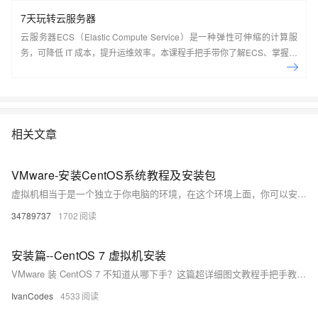
7天玩转云服务器
云服务器ECS（Elastic Compute Service）是一种弹性可伸缩的计算服
务，可降低 IT 成本，提升运维效率。本课程手把手带你了解ECS、掌握基
本操作、动手实操快照管理、镜像管理等。了解产品详
情:&nbsp;https://www.aliyun.com/product/ecs
相关文章
VMware-安装CentOS系统教程及安装包
虚拟机相当于是一个独立于你电脑的环境，在这个环境上面，你可以安装Linux、Windows、Ubuntu等各个类型各个版本的系统，在这个系统里面你不用担心有病读等，不用担心文件误删导致系统崩溃。 虚拟机也和正常的电脑系统是一样的，也可以开关机，不用的时候，你关机就可以了，也不会占用你的系统资源，使用起来还是比较方便 这里也有已经做好的CentOS 7系统，下载下来解压后直接用VMware打开就可以使用
34789737
1702
安装篇--CentOS 7 虚拟机安装
VMware 装 CentOS 7 不知道从哪下手？这篇超详细图文教程手把手教你在 VMware Workstation 中完成 CentOS 7 桌面系统的完整安装流程。从 ISO 镜像下载、虚拟机配置，到安装图形界面、设置用户密码，每一步都有截图讲解，适合零基础新手快速上手。装好之后无论你是要搭 Hadoop 集群，还是练 Linux ，这个环境都够你折腾一整天！
IvanCodes
4533