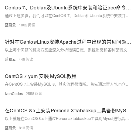
Centos 7、Debian及Ubuntu系统中安装和验证tree命令的指南。
通过上述步骤，我们可以在CentOS 7、Debian和Ubuntu系统中安装并验证 `tree`命令。在命令行界面中执行安装命令，然后通过版本检查确认安装成功。这保证了在多个平台上 `tree`命令的一致性和可用性，使得用户无论在哪种Linux发行版上都能使用此工具浏览目录结构。
蓝易云
1002
针对在Centos/Linux安装Apache过程中出现的常见问题集锦
以上每个问题的解决方案应深入分析错误日志、系统消息和各种配置文件，以找到根本原因并加以解决。务必保持系统和Apache软件包更新到最新版本，以修复已知的bugs和安全漏洞。安装和管理Web服务器是一项需要细致关注和不断学习的任务。随着技术的发展，推荐定期查看官方文档和社区论坛，以保持知识的更新。
蓝易云
449
CentOS 7 yum 安装 MySQL教程
在CentOS 7上安装MySQL 8，其实流程很清晰。首先通过官方Yum仓库来安装服务，然后启动并设为开机自启。最重要的环节是首次安全设置：需要先从日志里找到临时密码来登录，再修改成你自己的密码，并为远程连接创建用户和授权。最后，也别忘了在服务器防火墙上放行3306端口，这样远程才能连上。
IvanCodes
2558
在CentOS 8.x上安装Percona Xtrabackup工具备份MySQL数据步骤。
以上就是在CentOS8.x上通过Perconaxtabbackup工具对Mysql进行高效率、高可靠性、无锁定影响地实现在线快速全量及增加式数据库资料保存与恢复流程。通过以上流程可以有效地将Mysql相关资料按需求完成定期或不定期地保存与灾难恢复需求。
蓝易云
813