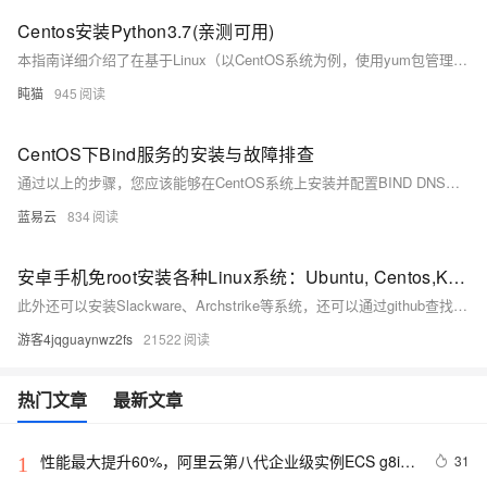
Centos安装Python3.7(亲测可用)
本指南详细介绍了在基于Linux（以CentOS系统为例，使用yum包管理器）的系统上安装Python 3.7版本的完整流程。Python是一种广泛使用的高级编程语言，在各种领域如软件开发、数据分析、人工智能和区块链开发等都有着重要的应用。
盹猫
945
CentOS下Bind服务的安装与故障排查
通过以上的步骤，您应该能够在CentOS系统上安装并配置BIND DNS服务，并进行基本的故障排查。
蓝易云
834
安卓手机免root安装各种Linux系统：Ubuntu, Centos,Kali等
此外还可以安装Slackware、Archstrike等系统，还可以通过github查找方法安装更多有趣的东西。 昨日小编就是通过Termux安装的Kali Linux工具包。
游客4jqguaynwz2fs
21522
热门文章
最新文章
性能最大提升60%，阿里云第八代企业级实例ECS g8i正
31
1
式上线