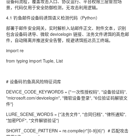
设备码流程，覆盖攻击入口、协议运行、平台权限三层管控场
景，代码仅用于安全防御检测，无攻击利用逻辑。
4.1 钓鱼邮件设备码诱饵语义检测代码（Python）
部署于邮件安全网关，实时解析入站邮件正文、附件文本，识别
包含设备码诱导、微软 devicelogin 链接、法务文件诱饵的高危邮
件，自动隔离并推送安全告警，规避诱饵抵达员工终端。
import re
from typing import Tuple, List
# 设备码钓鱼高风险特征词库
DEVICE_CODE_KEYWORDS = {"一次性授权码", "设备验证码",
"microsoft.com/devicelogin", "微软设备登录", "6位验证码解锁文
件"}
LURE_SCENE_WORDS = {"法务文件", "合同归档", "律所通知",
"加密PDF", "文件解锁验证"}
SHORT_CODE_PATTERN = re.compile(r"[0-9]{6}") # 匹配攻击