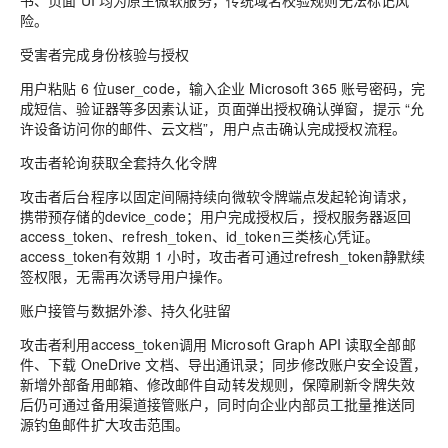
书、页面 UI 均为原生微软服务，传统域名校验规则无法标记风
险。
受害者完成身份核验与授权
用户粘贴 6 位user_code，输入企业 Microsoft 365 账号密码，完
成短信、验证器等多因素认证，页面弹出授权确认弹窗，提示 “允
许设备访问你的邮件、云文档”，用户点击确认完成授权流程。
攻击者轮询获取全套持久化令牌
攻击者后台程序以固定间隔持续向微软令牌端点发起轮询请求，
携带预存储的device_code；用户完成授权后，授权服务器返回
access_token、refresh_token、id_token三类核心凭证。
access_token有效期 1 小时，攻击者可通过refresh_token静默续
签权限，无需再次诱导用户操作。
账户接管与数据外渗、持久化驻留
攻击者利用access_token调用 Microsoft Graph API 读取全部邮
件、下载 OneDrive 文档、导出通讯录；同步修改账户安全设置，
新增外部备用邮箱、修改邮件自动转发规则，保障刷新令牌失效
后仍可通过备用渠道接管账户，同时向企业内部员工批量推送同
源钓鱼邮件扩大攻击范围。