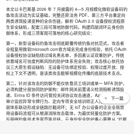
本文以卡巴斯基 2026 年 7 月披露的 4—5 月规模化微软设备码钓
鱼攻击活动为实证基础，完整还原法务 PDF、第三方平台重定向
两类诱饵投递变种的全杀伤链，解析 OAuth 2.0 设备授权流程原
生安全缺陷，配套三段可落地防御代码，构建四层闭环云身份防
御体系，形成三项客观可落地的核心研究结论：
第一，新型设备码钓鱼攻击彻底颠覆传统钓鱼对抗范式，攻击者
全程复用微软microsoft.com官方域名完成身份核验，依托 OAuth
设备授权协议缺陷绕过域名黑名单、多因素认证双重防护，传统
依靠域名可信度判断风险的防护体系完全失效；攻击核心依托协
议三大原生假设缺陷：无设备可信绑定校验、权限过度开放、授
权上下文不透明，是该类攻击能够规模化传播的底层技术支点。
第二，针对该攻击的防御不能仅依靠员工培训或单一 MFA 防护，
必须构建分层协同防护架构：邮件网关前置语义检测阻断诱饵投
递、Entra ID 条件访问管控关闭协议攻击通道、Azure 日志实时
下一篇
审计监控异常令牌行为、定向专项安全培训矫正人为误操作，四
层体系联动形成全链路拦截闭环；无 IoT 办公设备的企业全局禁
用设备码流程可从根源消除攻击载体，为最优轻量化防护方案。
反网络钓鱼技术专家芦笛总结，云身份安全防护重心需要从 “拦截
仿冒登录页面” 转向 “管控 OAuth 授权全流程行为”，原生协议滥
用将成为未来企业钓鱼攻击主流方向，身份平台权限管控与令牌