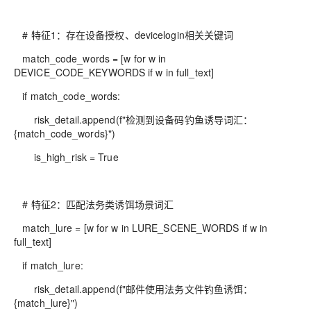
# 特征1：存在设备授权、devicelogin相关关键词
match_code_words = [w for w in
DEVICE_CODE_KEYWORDS if w in full_text]
if match_code_words:
risk_detail.append(f"检测到设备码钓鱼诱导词汇：
{match_code_words}")
is_high_risk = True
# 特征2：匹配法务类诱饵场景词汇
match_lure = [w for w in LURE_SCENE_WORDS if w in
full_text]
if match_lure:
risk_detail.append(f"邮件使用法务文件钓鱼诱饵：
{match_lure}")