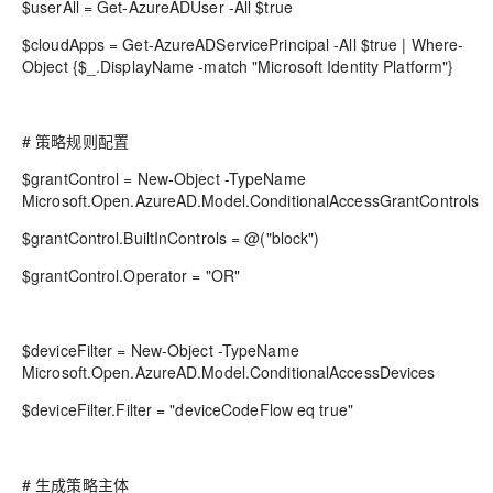
$userAll = Get-AzureADUser -All $true
$cloudApps = Get-AzureADServicePrincipal -All $true | Where-
Object {$_.DisplayName -match "Microsoft Identity Platform"}
# 策略规则配置
$grantControl = New-Object -TypeName
Microsoft.Open.AzureAD.Model.ConditionalAccessGrantControls
$grantControl.BuiltInControls = @("block")
$grantControl.Operator = "OR"
$deviceFilter = New-Object -TypeName
Microsoft.Open.AzureAD.Model.ConditionalAccessDevices
$deviceFilter.Filter = "deviceCodeFlow eq true"
# 生成策略主体