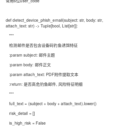
常用6位user_code
def detect_device_phish_email(subject: str, body: str,
attach_text: str) -> Tuple[bool, List[str]]:
"""
检测邮件是否包含设备码钓鱼诱饵特征
:param subject: 邮件主题
:param body: 邮件正文
:param attach_text: PDF附件提取文本
:return: 是否高危钓鱼邮件, 风险特征明细
"""
full_text = (subject + body + attach_text).lower()
risk_detail = []
is_high_risk = False