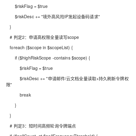
$riskFlag = $true
$riskDesc += "境外高风险IP发起设备码请求"
}
# 判定2：申请高权限全量读写scope
foreach ($scope in $scopeList) {
if ($highRiskScope -contains $scope) {
$riskFlag = $true
$riskDesc += "申请邮件/云文档全量读取+持久刷新令牌权
限"
break
}
}
# 判定3：短时间高频轮询令牌端点