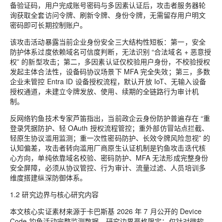
备验证码，用户完成账号密码与多因素认证后，攻击者服务器轮
询获取全套访问令牌、刷新令牌、身份令牌，无需留存用户明文
密码即可长期控制账户。
该攻击活动暴露当前企业身份安全三大结构性短板：第一，安全
防护体系过度依赖域名可信度判断，无法识别 “合法域名 + 恶意授
权” 的新型攻击；第二，多因素认证仅校验用户身份，不校验授权
发起主体合法性，设备码协议场景下 MFA 完全失效；第三，多数
企业未管控 Entra ID 设备授权流程，默认开放 IoT、无输入设备
授权通道，未建立令牌发放、使用、续期的全链路行为审计机
制。
反网络钓鱼技术专家芦笛指出，当前政企云身份防护普遍存在 “重
登录凭据防护、轻 OAuth 授权流程管控；重外部仿冒站点拦截、
轻原生协议滥用监测；重一次性密码防护、长效令牌风险忽视” 的
认知偏差，攻击者转向滥用厂商原生认证机制是钓鱼攻击迭代核
心方向，单纯依靠域名校验、密码防护、MFA 无法形成完整身份
安全屏障，必须从协议管控、行为审计、流量过滤、人员培训多
维度搭建纵深防御体系。
1.2 研究边界与核心研究内容
本文核心实证素材来源于卡巴斯基 2026 年 7 月公开的 Device
Code 钓鱼活动完整监测数据，研究边界严格限定：仅针对微软