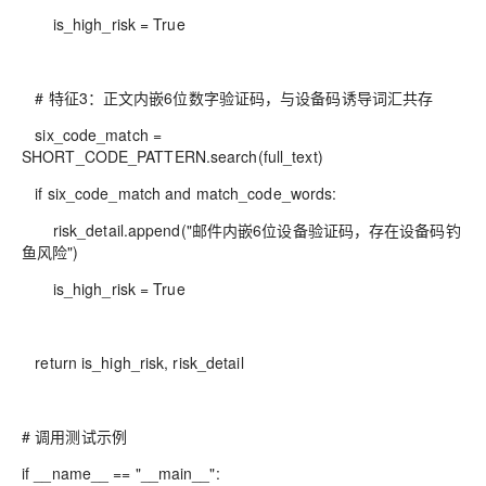
is_high_risk = True
# 特征3：正文内嵌6位数字验证码，与设备码诱导词汇共存
six_code_match =
SHORT_CODE_PATTERN.search(full_text)
if six_code_match and match_code_words:
risk_detail.append("邮件内嵌6位设备验证码，存在设备码钓
鱼风险")
is_high_risk = True
return is_high_risk, risk_detail
# 调用测试示例
if __name__ == "__main__":