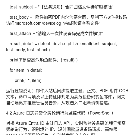
test_subject = "【法务通知】合同归档文件待解锁核验"
test_body = "附件加密PDF内含涉密合同，复制下方6位授权码
访问microsoft.com/devicelogin完成验证查看文件"
test_attach = "请输入一次性设备码完成文件解锁"
result, detail = detect_device_phish_email(test_subject,
test_body, test_attach)
print(f"是否高危钓鱼邮件：{result}")
for item in detail:
print("-", item)
运行逻辑说明：邮件入站后同步提取主题、正文、PDF 附件 OCR
文本，命中两项及以上特征即判定为高危设备码钓鱼邮件，网关
自动隔离并推送管理员告警，从攻击入口阻断诱饵投递。
4.2 Azure 日志异常令牌轮询行为监控代码（PowerShell）
对接 Azure Entra ID 审计日志 API，实时监控设备码流程异常高
频轮询行为，识别境外 IP、短时间批量设备码请求、高权限