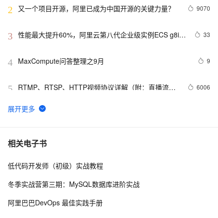
又一个项目开源，阿里已成为中国开源的关键力量？
9070
2
性能最大提升60%，阿里云第八代企业级实例ECS g8i正
33
3
式上线
MaxCompute问答整理之9月
9
4
RTMP、RTSP、HTTP视频协议详解（附：直播流地
6006
5
址、播放软件）
【YOLOv8改进 - 注意力机制】Triplet Attention：轻量有
4
6
效的三元注意力
Python PIL远程命令执行漏洞复现(CVE-2017-8291 
11
7
相关电子书
CVE-2017-8291)
低代码开发师（初级）实战教程
新年快乐 ~
1
8
冬季实战营第三期：MySQL数据库进阶实战
50个优秀的名片设计作品欣赏
578
9
阿里巴巴DevOps 最佳实践手册