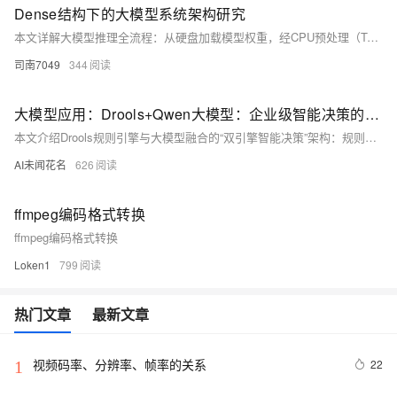
Dense结构下的大模型系统架构研究
本文详解大模型推理全流程：从硬盘加载模型权重，经CPU预处理（Token映射、校验），再送入GPU, 进行Token ID的量化，执行Prefill（全序列推理）与Decode（自回归生成）。巧妙利用CPU内存缓解显存瓶颈，体现KTransformers等框架“CPU+GPU协同推理”的创新思路。（239字）
司南7049
344
大模型应用：Drools+Qwen大模型：企业级智能决策的“规则+底线”双引擎.88
本文介绍Drools规则引擎与大模型融合的“双引擎智能决策”架构：规则引擎严守合规底线，确保刚性风控；大模型负责柔性处理，优化文本、解释原因、识别长尾风险。二者分层协同，实现“合规不失温度、体验不越红线”，为企业数字化转型提供务实高效的智能决策方案。
AI未闻花名
626
ffmpeg编码格式转换
ffmpeg编码格式转换
Loken1
799
热门文章
最新文章
视频码率、分辨率、帧率的关系
22
1