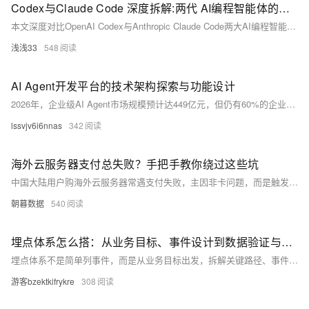
Codex与Claude Code 深度拆解:两代 AI编程智能体的技术本质与Java实战指南
本文深度对比OpenAI Codex与Anthropic Claude Code两大AI编程智能体：Codex走云端沙箱、异步委托路线，擅批量任务与开箱即用；Claude Code主打本地终端、实时结对，强在复杂重构与隐私可控。结合Java实战，剖析架构差异、能力边界与成本，并给出搭配选型与避坑指南。
浅浅33
548
AI Agent开发平台的技术架构探索与功能设计
2026年，企业级AI Agent市场规模预计达449亿元，但仍有60%的企业停留在试点阶段——规模化落地的核心障碍并非模型能力，而是可观测性、管控粒度与层级治理的缺失。 本文从技术架构视角出发，对比分析了Dify、Coze、LangChain及主流云厂商平台在监控深度、管控粒度、编排耦合、层级抽象和声明式管理五个维度的共性不足。 在此基础上，我们提出并实践了一套七层递进式治理架构（工具库→Skill→工作流→Agent→编排→项目→安全策略），实现了六层穿透式监控能力——成本可从项目逐级下钻到单次工具调用，解决了“钱花在哪、谁花的、值不值”的核心问题。同时支持可视化拖拽与声明式YAML双
lssvjv6i6nnas
342
海外云服务器支付总失败？手把手教你绕过这些坑
中国大陆用户购海外云服务器常遇支付失败，主因非卡问题，而是触发平台严苛风控：IP/地域不一致、银行卡境外支付受限、资料不实、新号高配下单等。稳IP、填真资、小额试单、选友好平台可提成功率。（239字）
朝暮数据
540
埋点体系怎么搭：从业务目标、事件设计到数据验证与分析看板
埋点体系不是简单列事件，而是从业务目标出发，拆解关键路径、事件和属性，并通过数据验证和分析看板沉淀为可持续使用的数据资产。
游客bzektkifrykre
308