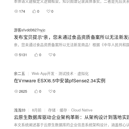
本体语义建模定义逻辑框架，知识图谱记录具体事实，二者是先后关
174
0
0
游客sfvdd3627nyjc
发布宝贝提示“亲，您未通过食品资质备案所以无法新发
5131
0
0
余二五
|
Web App开发
测试技术
虚拟化
在Vmware ESXI6.5中安装pfSense2.34实例
2625
0
0
浅浅33
|
8月前
|
存储
缓存
Cloud Native
云原生数据库驱动企业架构革新：从架构设计到落地实