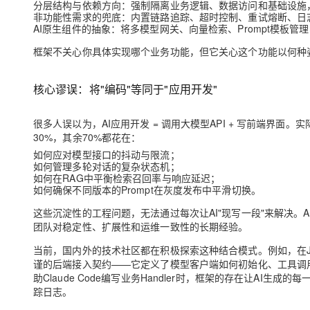
分层结构与依赖方向
：强制隔离业务逻辑、数据访问和基础设施，
大模型解决方案
非功能性需求的兜底
：内置链路追踪、超时控制、重试熔断、日
迁移与运维管理
AI原生组件的抽象
：将多模型网关、向量检索、Prompt模板
快速部署 Dify，高效搭建 
框架不关心你具体实现哪个业务功能，但它关心
这个功能以何种
专有云
10 分钟在聊天系统中增加
核心谬误：将"编码"等同于"应用开发"
很多人误以为，AI应用开发 = 调用大模型API + 写前端界面
30%，其余70%都花在：
如何应对模型接口的抖动与限流；
如何管理多轮对话的复杂状态机；
如何在RAG中平衡检索召回率与响应延迟；
如何确保不同版本的Prompt在灰度发布中平滑切换。
这些沉淀性的工程问题，无法通过每次让AI"现写一段"来解决。A
团队对稳定性、扩展性和运维一致性的长期经验。
当前，国内外的技术社区都在积极探索这种结合模式。例如，在J
谨的后端接入契约——它定义了模型客户端如何初始化、工具调
助Claude Code编写业务Handler时，框架的存在让AI
踪日志。