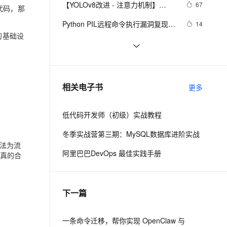
安全
【YOLOv8改进 - 注意力机制】
我要投诉
e-1.1-I2V
Cosyvoice-V3-Flash
67
PolarDB
上云场景组合购
成代码，那
Milvus 弹性伸缩功能新增节
伴
Triplet Attention：轻量有效的三元注
漫剧创作，剧本、分镜、视频高效生成
100%兼容MySQL、PostgreSQL，兼容Oracle，支持集中和分布式
覆盖90%+业务场景，专享组合折扣价
点支持范围
畅自然，细节丰富
高表现力语音合成大模型，语音克隆听感自然
VPN
Python PIL远程命令执行漏洞复现
14
意力
的基础设
(CVE-2017-8291 CVE-2017-8291)
云聚AI 严选权益
AI 原生数据库服务发布
SSL 证书
新年快乐 ~
530
2V
Fun-ASR
，一键激活高效办公新体验
上边界网络安全防护产品
精选AI产品，从模型到应用全链提效
Agent 数据网关
文戏情感细腻自然，动作戏激烈拳拳到肉，实现更强表演能力
支持中英文自由切换，具备更强的噪声鲁棒性
堡垒机
50个优秀的名片设计作品欣赏
577
AI 用量加速计划
云原生数据库 PolarDB
防火墙
、识别商机，让客服更高效、服务更出色。
WebBrowser控件使用详解
新老同享，达量后返
Agentic Database 发布
593
相关电子书
更多
主机安全
应用
低代码开发师（初级）实战教程
千问办公
NEW
AI 应用及服务市场
的智能体编程平台
一站式AI生产力平台
冬季实战营第三期：MySQL数据库进阶实战
法为流
AI 应用
伶鹊
阿里巴巴DevOps 最佳实践手册
里真的合
企业级人与Agent协作平台，接入和调度多个数字员工
智能客服平台，对话机器人、对话分析、智能外呼
大模型
大模型服务平台百炼 - 全妙
自然语言处理
下一篇
应用创作平台
多模态内容创作工具，已接入 DeepSeek
数据标注
机器学习
一条命令迁移，帮你实现 OpenClaw 与