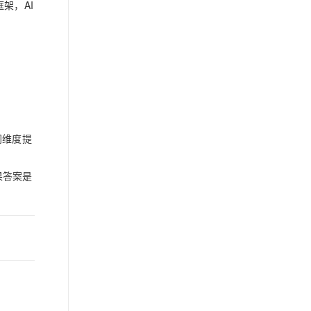
架，AI
同维度提
果答案是