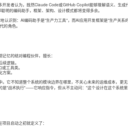
Deepseek-v4-pro
HappyHors
同享
万小智 AI 建站低至 15元/月
Qoder CN
AI 短剧/漫剧
云原生数据库 
为，既然Claude Code或GitHub Copilot能够理解语义、生
快递物流查询
WordPress
成为服务伙
高校合作
足够聪明的编码助手，框架、架构、设计模式都将变得多余。
点，立即开启云上创新
覆盖公网/内网、递归/权威、移动APP等全场景解析服务
送.CN域名，送备案服务码
基于千问大模型等，支持代码智能生成、研发智能问答
AI助力短剧
态智能体模型
旗舰 MoE 大模型，百万上下文与顶尖推理能力
图生视频，流
Ubuntu
服务生态伙伴
醒地认识到：
AI编码助手是"生产力工具"，而AI应用开发框架是"生产关系
云工开物
企业应用
Works
Night Plan 支持 Qwen 3.8-Max
云原生大数据计算服务 MaxCompute
AI 办公
云防火墙
NEW
GLM-5.2
Wan2.7-T
替代的角色。
Red Hat
30+ 款产品免费体验
Data Agent 驱动的一站式 Data+AI 开发治理平台
夜间 5 折，Qwen/Meoo/TokenPlan 客户专享
面向分析的企业级SaaS模式云数据仓库
AI智能应用
云原生的云
科研合作
视觉 Coding、空间感知、多模态思考等全面升级
1M上下文，专为长程任务能力而生
ERP
堂（旗舰版）
SUSE
 ACK
智能客服
CRM
8s 服务
2个月
自动承接线索
建站小程序
OA 办公系统
AI 应用构建
大模型原生
期记忆的结对编程伙伴，擅长：
后续逻辑。
力提升
财税管理
模板建站
Qoder
大模型服务平台百炼-应用模版
口或工具类。
HOT
NEW
化方案。
面向真实软件
个人版上线、团队版降价；千问3.8-Max首发发尝鲜
丰富多元化的应用模版和解决方案
400电话
定制建站
中。它不知道整个系统的模块边界在哪里，不关心未来的运维成本，更无
万有无界
大模型服务平台百炼-智能体
方案
广告营销
模板小程序
e做的是"战术执行"——它响应指令，但从不主动问："这个设计在这个系统
的模型效果
灵活可视化地构建企业级 Agent
定制小程序
秒悟
人工智能平台 PAI
APP 开发
云端极速 AI 
新一代 AI 视频生成模型，深度适配广告营销等场景
AI Native 的算法工程平台，一站式完成建模、训练、推理服务部署
建站系统
在项目启动之初就定义了：