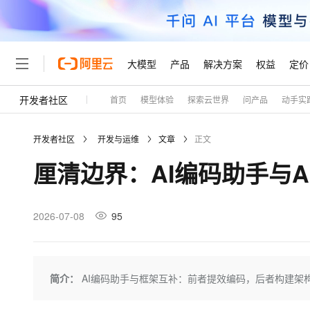
大模型
产品
解决方案
权益
定价
开发者社区
首页
模型体验
探索云世界
问产品
动手实
大模型
产品
解决方案
权益
定价
云市场
伙伴
服务
了解阿里云
精选产品
精选解决方案
普惠上云
产品定价
精选商城
成为销售伙伴
售前咨询
为什么选择阿里云
千问AI平台
开发者社区
开发与运维
文章
正文
了解云产品的定价详情
大模型服务平台百炼
千问办公，解锁你的工作
普惠上云 官方力荐
分销伙伴
在线服务
网站建设
什么是云计算
大
厘清边界：AI编码助手与A
大模型服务与应用平台
企业级Agent产品，直接
云服务器38元/年起，超
咨询伙伴
多端小程序
技术领先
云上成本管理
售后服务
轻量应用服务器
Agency Agents：拥
官方推荐返现计划
大模型
精选产品
精选解决方案
Salesforce 国际版订阅
稳定可靠
管理和优化成本
推荐新用户得奖励，单订单
销售伙伴合作计划
2026-07-08
95
自助服务
友盟天域
安全合规
人工智能与机器学习
AI
文本生成
云数据库 RDS
HappyHorse 打造一
云工开物
无影生态合作计划
在线服务
观测云
分析师报告
高校专属算力普惠，学生认
计算
互联网应用开发
Qwen3.8-Max
HOT
Salesforce On Alibaba C
工单服务
Tuya 物联网平台阿里云
研究报告与白皮书
人工智能平台 PAI
快速拥有专属 OpenClaw
简介：
AI编码助手与框架互补：前者提效编码，后者构建架构
大模
Consulting Partner 合
大数据
容器
智能体时代全能旗舰模型
免费试用
短信专区
一站式AI开发、训练和推
蓝凌 OA
AI 大模型销售与服务生
现代化应用