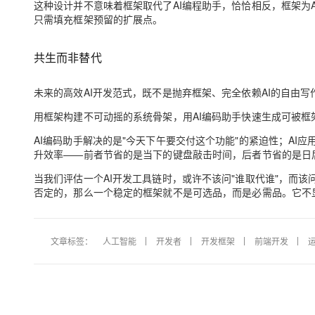
这种设计并不意味着框架取代了AI编程助手，恰恰相反，
框架为
只需填充框架预留的扩展点。
共生而非替代
未来的高效AI开发范式，既不是抛弃框架、完全依赖AI的自由写
用框架构建不可动摇的系统骨架，用AI编码助手快速生成可被框
AI编码助手解决的是"今天下午要交付这个功能"的紧迫性；AI
升效率——前者节省的是
当下的键盘敲击时间
，后者节省的是
日
当我们评估一个AI开发工具链时，或许不该问"谁取代谁"，而该问：
否定的，那么一个稳定的框架就不是可选品，而是必需品。它不显
文章标签：
人工智能
开发者
开发框架
前端开发