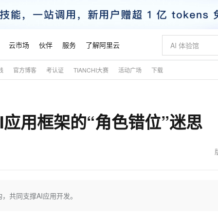
云市场
伙伴
服务
了解阿里云
践
官方博客
考认证
TIANCHI大赛
活动广场
下载
AI 特惠
数据与 API
成为产品伙伴
企业增值服务
最佳实践
价格计算器
AI 场景体
基础软件
产品伙伴合
阿里云认证
市场活动
配置报价
大模型
自助选配和估算价格
新方式
睿译宝，AI翻译排版一步到位
智启 AI 普惠权益
产品生态集成认证中心
企业支持计划
云上春晚
域名与网站
千问官方 MaaS 平台，为开发者和 Agent 而生，新用户赠送 1 亿 + tokens 额度
Qwen Aud
AI Coding
阿里云Maa
2026 阿里云
云服务器 E
为企业打
数据集
Windows
大模型认证
模型
NEW
NEW
I应用框架的“角色错位”迷思
交付可用成果
值低价云产品抢先购
上传文档即自动完成翻译和格式还原
至高享 1亿+免费 tokens，加速 Al 应用落地
提供智能易用的域名与建站服务
智能编程，一键
安全可靠、
产品生态伙伴
专家技术服务
云上奥运之旅
弹性计算合作
阿里云中企出
手机三要素
宝塔 Linux
全部认证
价格优势
有专属领域专家
GLM-5.2：长任务时代开源旗舰模型
阿里云 OPC 创新助力计划
千问大模型
即刻拥有 DeepS
AI 电商营销
对象存储 O
大模型
产品生态伙伴工作台
企业增值服务台
云栖战略参考
云存储合作计
云栖大会
身份实名认证
CentOS
训练营
推动算力普惠，释放技术红利
最高返9万
多领域专家智能体,一键组建 AI 虚拟交付团队
快速构建应用程序和网站，即刻迈出上云第一步
至高百万元 Token 补贴，加速一人公司成长
多元化、高性能、安全可靠的大模型服务
真正可用的 1M 上下文,一次完成代码全链路开发
轻松解锁专属 Dee
从图文生成到
云上的中国
数据库合作计
活动全景
短信
Docker
图片和
站式影视创作平台
Hermes Agent，打造自进化智能体
Token Plan 模型订阅计划
数字证书管理服务（原SSL证书）
5 分钟轻松部署
AI 广告创作
无影云电脑
企业成长
NEW
信息公告
看见新力量
云网络合作计
OCR 文字识别
JAVA
证享300元代金券
可视化编排打通从文字构思到成片全链路闭环
全托管，含MySQL、PostgreSQL、SQL Server、MariaDB多引擎
自主进化，持久记忆，越用越聪明
Qwen3.8-Max 首发尝鲜，限时加量 10 倍，夜间低至2折
实现全站HTTPS，呈现可信的WEB访问
图文、视频一
随时随地安
魔搭 Mode
Kimi-K3
HappyHors
NEW
loud
服务实践
官网公告
金融模力时刻
Salesforce O
版
发票查验
全能环境
Claude Code + GStack 打造工程团队
千问办公，限时限量积分加倍
Qoder
低代码高效构
AI 建站
短信服务
，共同支撑AI应用开发。
型
NEW
作计划
Kimi 最新旗舰模型，长程编程与推理利器
让文字生成流
计划
创新中心
魔搭 ModelSc
健康状态
理服务
让AI从“聊天伙伴”进化为能干活的“数字员工”
安装技能 GStack，拥有专属 AI 工程团队
你的AI工作搭子，覆盖日常办公高频场景
面向真实软件的智能体编程平台
0 代码专业建
客户案例
天气预报查询
操作系统
态合作计划