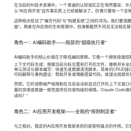
存储
天池大赛
Qwen3.7-Plus
云解析DNS
解决方案免费试用 新老
在当前的AI技术浪潮中，一个普遍的认知误区正在悄然蔓延：许多开发者认
电子合同
么"AI应用开发"这件事实质上已经被解决了。仿佛只要有一个
最高领取价值200元试用
能看、能想、能动手的多模
安全
网络与CDN
AI 算法大赛
畅捷通
这种观点低估了"编写代码"与"构建系统"之间的鸿沟。我们要清
大数据开发治理平台 Data
AI 产品 免费试用
网络
安全
云开发大赛
Qwen3-VL-Plus
施"
。两者在AI应用的生命周期中，扮演着截然不同且无法相互
Tableau 订阅
1亿+ 大模型 tokens 和 
可观测
入门学习赛
中间件
AI空中课堂在线直播课
容器服务 Kubernetes 版
140+云产品 免费试用
角色一：AI编码助手——局部的"超级执行者"
上云与迁云
提供一站式管理容器应用的 K
产品新客免费试用，最长1
数据库
生态解决方案
大模型服务
AI编码助手的核心价值在于
降低编码摩擦
。它像一个拥有极强短
企业出海
大模型ACA认证体验
大数据计算
上下文代码生成
：根据当前光标位置和打开的文件，推断并补全
助力企业全员 AI 认知与能
行业生态解决方案
千问AI平台-Token Plan
单元测试与脚本编写
：快速生成数据清洗脚本、简单的CRUD接
政企业务
媒体服务
代码解释与重构建议
：帮助开发者理解遗留代码，或提出局部优
开发者生态解决方案
然而，它的视野被严格限制在
企业服务与云通信
当前会话
和
显式打开的上下文窗口
千问AI平台-模型体验
AI 开发和 AI 应用解决
量的突增或数据一致性提供任何架构级的保障。Claude Cod
在线体验全尺寸、多种模态
适吗？"
域名与网站
Happy 系列大模型
终端用户计算
角色二：AI应用开发框架——全局的"规则制定者"
Serverless
与之相对，稳定的AI应用开发框架承担的是
架构锚点
的作用。它
开发工具