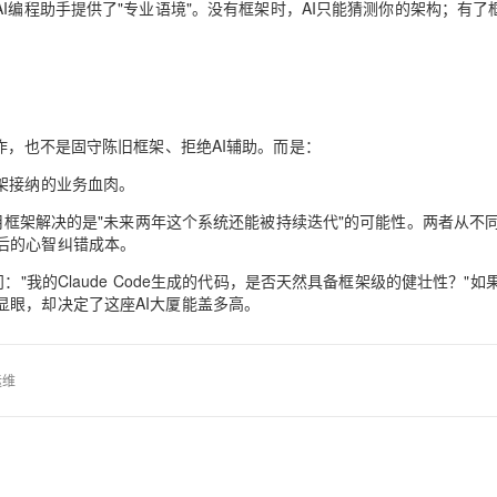
AI编程助手提供了"专业语境"
。没有框架时，AI只能猜测你的架构；有了框
作，也不是固守陈旧框架、拒绝AI辅助。而是：
架接纳的业务血肉。
应用框架解决的是"未来两年这个系统还能被持续迭代"的可能性。两者从不
后的心智纠错成本
。
"我的Claude Code生成的代码，是否天然具备框架级的健壮性？"如
眼，却决定了这座AI大厦能盖多高。
运维