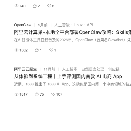
740
2
2
OpenClaw
|
5月前
|
人工智能
Linux
API
阿里云计算巢+本地全平台部署OpenClaw攻略：Skills集成
1502
1
1
阿里云云原生
|
11月前
|
人工智能
自然语言处理
供应链
从体验到系统工程丨上手评测国内首款 AI 电商 App
1517
75
107