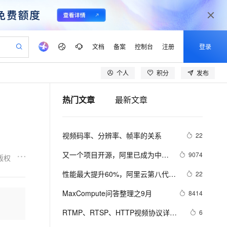
文档
备案
控制台
注册
登录
个人
积分
发布
验
作计划
器
AI 活动
专业服务
服务伙伴合作计划
开发者社区
加入我们
产品动态
服务平台百炼
阿里云 OPC 创新助力计划
热门文章
最新文章
一站式生成采购清单，支持单品或批量购买
io：打造专属 AI 语音助手
S产品伙伴计划（繁花）
峰会
CS
造的大模型服务与应用开发平台
一句话生成原生可编辑精美 PPT 文稿
AI 生产力先锋
Al MaaS 服务伙伴赋能合作
域名
博文
Careers
至高可申请百万元
Qwen3.8-Max 模型上线
开启高性价比 AI 编程新体验
弹性可伸缩的云计算服务
Qwen-Audio-3.0-Realtime 端到端实时语音角色扮演
输入一句话想法, 轻松生成专业的 PPT
先锋实践拓展 AI 生产力的边界
Token 补贴，五大权
计划
海大会
伙伴信用分合作计划
商标
问答
社会招聘
视频码率、分辨率、帧率的关系
22
益加速 OPC 成功
eek-V4-Pro
SS
一键部署幻兽帕鲁游戏服务器
飞天发布时刻
HOT
Open Search 向量检索版支
划
备案
电子书
校园招聘
pSeek-V4-Pro
视频创作，一键激活电商全链路生产力
稳定、安全、高性价比、高性能的云存储服务
一键购买专属联机服务器，轻松开启游戏
所见，即是所愿
持视频检索 Pipeline 功能
更多支持
又一个项目开源，阿里已成为中国
9074
版权
划
公司注册
镜像站
视频生成
语音识别与合成
开源的关键力量？
专属 QwenPaw
漫剧工坊：一站式动画创作平台
AI 实训营
HOT
应用身份服务 (IDaaS)
性能最大提升60%，阿里云第八代企
22
合作伙伴培训与认证
划
上云迁移
站生成，高效打造优质广告素材
全接入的云上超级电脑
从聊天伙伴进化为能主动干活的本地数字员工
快速生产连贯的高质量长漫剧
从基础到进阶，Agent 创客手把手教你
OpenClaw 管理能力上线
业级实例ECS g8i正式上线
lScope
我要反馈
e-1.1-T2V
Qwen3-TTS-Flash
MaxCompute问答整理之9月
8414
查询合作伙伴
n Alibaba Cloud ISV 合作
代维服务
建企业门户网站
10 分钟搭建微信、支付宝小程序
MaxCompute MaxFrame 提
畅细腻的高质量视频
离线语音合成大模型，多语言方言自适应，低延迟高稳定
创新加速
RTMP、RTSP、HTTP视频协议详解
ope
登录合作伙伴管理后台
6
我要建议
站，无忧落地极速上线
以可视化方式快速构建移动和 PC 门户网站
国内短信简单易用，安全可靠，秒级触达，全球覆盖200+国家和地区。
高效部署网站，快速应用到小程序
供自动弹性内存功能
（附：直播流地址、播放软件）