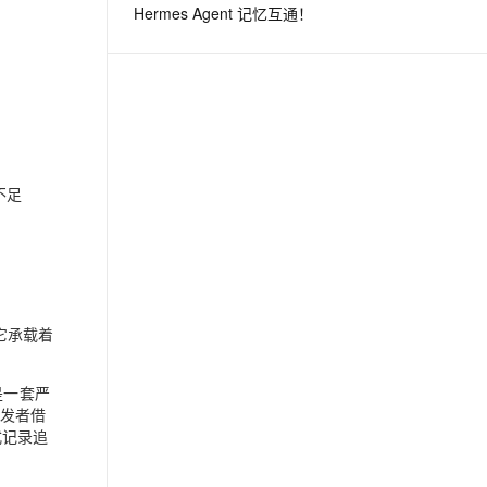
Hermes Agent 记忆互通！
息提取
与 AI 智能体进行实时音视频通话
从文本、图片、视频中提取结构化的属性信息
构建支持视频理解的 AI 音视频实时通话应用
t.diy 一步搞定创意建站
构建大模型应用的安全防护体系
通过自然语言交互简化开发流程,全栈开发支持
通过阿里云安全产品对 AI 应用进行安全防护
不足
它承载着
是一套严
开发者借
式记录追