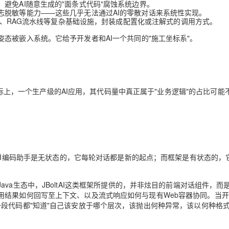
避免AI随意生成的"面条式代码"腐蚀系统边界。
志脱敏等能力——这些几乎无法通过AI的零散对话来系统性实现。
管理、RAG流水线等复杂基础设施，封装成配置化或注解式的调用方式。
AI 应用
10分钟微调：让0.6B模型媲美235B模
多模态数据信
姿态被嵌入系统
。它给予开发者和AI一个共同的"施工坐标系"。
型
依托云原生高可用架构,实现Dify私有化部署
用1%尺寸在特定领域达到大模型90%以上效果
一个 AI 助手
超强辅助，Bol
即刻拥有 DeepSeek-R1 满血版
在企业官网、通讯软件中为客户提供 AI 客服
多种方案随心选，轻松解锁专属 DeepSeek
。实际上，一个生产级的AI应用，其代码量中真正属于"业务逻辑"的占比可能
I编码助手是
无状态
的，它每轮对话都是新的起点；而框架是
有状态
的，
ava生态中，
JBoltAI
这类框架所提供的，并非炫目的前端对话组件，而
用结果如何回写至上下文、以及流式响应如何与现有Web容器协同。当
生成的每一段代码都"知道"自己该安放于哪个层次，该抛出何种异常，该以何种格