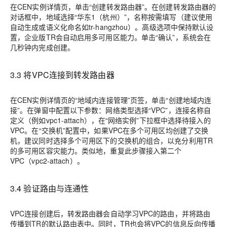
在CEN实例详情页，单击“创建转发路由器”。在创建转发路由器的
对话框中，地域选择“华东1（杭州）”，名称按需填写（建议使用
自动生成或语义化命名如tr-hangzhou）。高级选项中保持默认设
置，企业版TR会自动启用多可用区能力。单击“确认”，系统会在
几秒钟内完成创建。
3.3 将VPC连接到转发路由器
在CEN实例详情页的“地域内连接管理”页签，单击“创建地域内连
接”。在弹窗中配置以下参数：网络类型选择“VPC”，连接名称自
定义（例如vpc1-attach），在“网络实例”下拉框中选择待接入的
VPC。在“交换机”配置中，如果VPC在多个可用区均创建了交换
机，建议同时选择多个可用区下的交换机的组合，以充分利用TR
的多可用区容灾能力。类似地，重复此步骤接入第二个
VPC（vpc2-attach）。
3.4 验证路由与连通性
VPC连接创建后，转发路由器会自动学习VPC的路由，并将路由
传播到TR的默认路由表中。同时，TR也会将VPC的信息反向传播