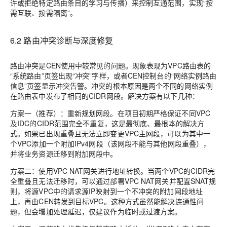
许或拒绝特定路由条目的学习与传播）来控制互通范围，实现“按
需互联、按需隔离”。
6.2 路由冲突诊断与深度修复
路由冲突是CEN使用中较常见的问题。现象表现为VPC路由表的
“系统路由”页签出现“冲突”字样，或者CEN控制台的“网络实例路由
信息”页签显示冲突告警。冲突的根本原因是两个不同的网络实例
在路由表中发布了相同的CIDR网段。解决方案有以下几种：
方案一（推荐）：重新规划网段。在项目初期严格保证不同VPC
及IDC的CIDR范围完全不重复，这是最彻底、最根本的解决方
式。如果已出现重叠且无法立即变更VPC主网段，可以为其中一
个VPC添加一个附加IPv4网段（该网段不能与其他网段重叠），
并将业务资源迁移到附加网段中。
方案二：使用VPC NAT网关进行地址转换。当两个VPC的CIDR完
全重叠且无法迁移时，可以通过部署VPC NAT网关并配置SNAT规
则，将源VPC中的请求源IP映射到一个不冲突的附加网段地址
上，再由CEN转发到目标VPC。这种方式虽然能解决连通性问
题，但会增加处理延迟，仅建议作为临时或过渡方案。