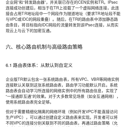
企业网”和“转发路由器”，并关联已存在的CEN实例和TR。IPsec
连接成功创建后，相当于在TR上挂载了一个虚拟网络连接，此连
接会占用TR地址段中一个网段作为隧道地址（要求TR地址段不能
与VPC或IDC的网段重叠）。随后，在TR的路由表中添加静态路
由条目，将目标指向IDC网段的流量转发到该IPsec连接，从而实
现云上与云下的加密互通。
六、核心路由机制与高级路由策略
6.1 路由表体系：从默认到自定义
企业版TR默认包含一张系统路由表，所有VPC、VBR等网络实例
连接默认关联到这张系统路由表，路由学习功能默认开启。系统
路由表会自动学习所连接的网络实例中的所有路由信息，实现了
“一接通即互通”的效果。对于大多数常见场景（如全互通网络），
使用系统路由表完全足够。
但对于需要精细化隔离的网络环境（例如开发VPC不能直接访问
生产VPC），可以通过创建自定义路由表来实现。开发者可以将
不同VPC的连接分别关联到不同的路由表，再通过路由策略（允