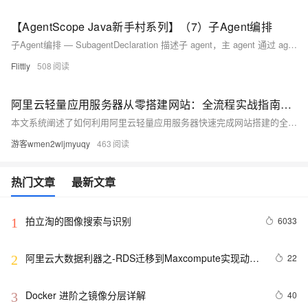
【AgentScope Java新手村系列】（7）子Agent编排
子Agent编排 — SubagentDeclaration 描述子 agent，主 agent 通过 agent_spawn 工具同步/异步委派子任务。
Flittly
508
阿里云轻量应用服务器从零搭建网站：全流程实战指南（附WordPress部署与安全加固）
本文系统阐述了如何利用阿里云轻量应用服务器快速完成网站搭建的全流程。从购买决策与套餐对比入手，涵盖服务器创建、远程连接、LNMP与LAMP环境搭建、WordPress部署、域名解析、SSL证书配置、安全组防火墙设置、以及数据备份与监控等关键环节。文章融合了应用镜像的快速搭建方案和系统镜像的自定义部署方案，提供了详细的命令行示例和配置文件，帮助读者避开常见陷阱，安全高效地完成网站上线与日常运维管理。
游客wmen2wljmyuqy
463
热门文章
最新文章
拍立淘的图像搜索与识别
6033
1
阿里云大数据利器之-RDS迁移到Maxcompute实现动态
22
2
分区
Docker 进阶之镜像分层详解
40
3