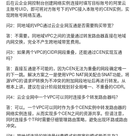
后在云企业网控制台创建网络实例连接时填写目标账号的阿里云
主账号UID，即可将对方账号下的VPC接入本账号的CEN实例，实
现跨账号网络互通。
问2：同地域的VPC通过云企业网互通是否需要购买带宽？
答：不需要。同地域VPC之间的流量通过转发路由器直接在地域
内网交换，完全不产生跨地域带宽费用。
问3：如果两个VPC的CIDR网段重叠，还能通过CEN实现互通
吗？
答：直接互通是不可能的，因为CEN无法为重叠的网段确定唯一
的下一跳。解决方案之一是使用VPC NAT网关配合SNAT功能，将
源VPC的请求IP转换为不冲突的附加网段地址后再进行转发。从
根本上讲，建议在设计阶段就规划好全局唯一、不重叠的CIDR。
问4：云企业网中一个VPC可以同时连接多个转发路由器吗？
答：可以。一个VPC可以同时作为多个CEN实例中转发路由器的
网络实例连接，从而实现多个CEN之间的资源共享。但请注意，
同时连接多个TR时需要仔细管理路由策略，避免出现环路或路由
冲突。
问5：跨地域连接的按流量付费模式和带宽包模式能否共存？