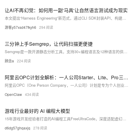
让AI不再幻觉：如何用一副'马具'让自然语言测试成为现实
本文提出“Harness Engineering”新范式，通过CLI SDK封装API、构建AI可调用Skill体系，将自动化测试从硬编码升级为自然语言驱动。以Agent平台为例，实现“描述即执行”，显著提升编写效率、降低维护成本，适用于各类API系统。
游客y57xsd47fkyh6
294
三分钟上手Semgrep，让代码扫描更便捷
Semgrep是一款开源静态分析工具，支持30+编程语言及12种语言的供应链扫描，可快速发现漏洞、检测硬编码密钥、执行编码规范检查。轻量易用，支持CLI、IDE、CI/CD集成，完美适配AI全流程自动化开发。（239字）
顾念a
224
阿里云OPC计划全解析：一人公司Starter、Lite、Pro三档套餐详解
阿里云OPC（One Person Company，一人公司）计划是专为个人创业者打造的全周期云服务解决方案，聚焦“一人+AI”创业模式，整合AI能力与核心云产品，推出Starter、Lite、Pro三档专属套餐，覆盖想法验证、用户增长、业务规模化三大关键阶段，为一人公司提供从低成本试错到稳定运营的一站式技术支撑。该计划不仅打包了云服务器、数据库、存储等基础资源，还集成了百炼Token Plan等AI能力，搭配专属补贴与技术服务，大幅降低个人创业的技术门槛与成本压力，让一人创业者无需组建专业技术团队，即可快速搭建、部署并运营商业项目。
OpenClaw
434
游戏行业最好的 AI 编程大模型
15年游戏开发经验者打造的AI编程工具FreeUltraCode，深度适配虚幻引擎，支持UMG界面、3D模型、2D动画、音频等全类型游戏资产生成与管理，让大模型真正懂材质、蓝图、骨骼动画等游戏开发语义。
d6dg57ghqaxjq
278