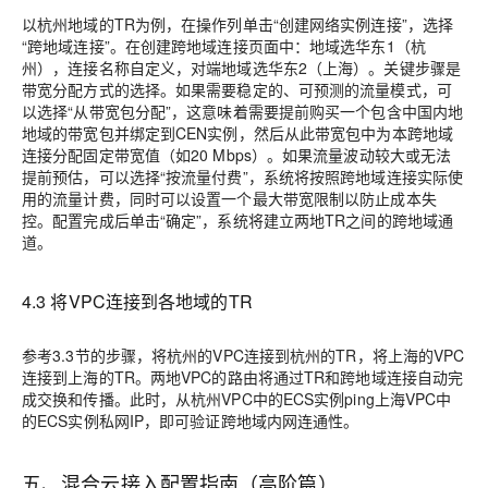
以杭州地域的TR为例，在操作列单击“创建网络实例连接”，选择
“跨地域连接”。在创建跨地域连接页面中：地域选华东1（杭
州），连接名称自定义，对端地域选华东2（上海）。关键步骤是
带宽分配方式的选择。如果需要稳定的、可预测的流量模式，可
以选择“从带宽包分配”，这意味着需要提前购买一个包含中国内地
地域的带宽包并绑定到CEN实例，然后从此带宽包中为本跨地域
连接分配固定带宽值（如20 Mbps）。如果流量波动较大或无法
提前预估，可以选择“按流量付费”，系统将按照跨地域连接实际使
用的流量计费，同时可以设置一个最大带宽限制以防止成本失
控。配置完成后单击“确定”，系统将建立两地TR之间的跨地域通
道。
4.3 将VPC连接到各地域的TR
参考3.3节的步骤，将杭州的VPC连接到杭州的TR，将上海的VPC
连接到上海的TR。两地VPC的路由将通过TR和跨地域连接自动完
成交换和传播。此时，从杭州VPC中的ECS实例ping上海VPC中
的ECS实例私网IP，即可验证跨地域内网连通性。
五、混合云接入配置指南（高阶篇）