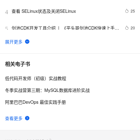
查看 SELinux状态及关闭SELinux
25
4
剑池CDK开发工具介绍  |  《平头哥剑池CDK快速上手指
20
5
南》第一章
WebAssembly 在 MOSN 中的实践 - 基础框架篇
12
6
userdel使用说明
5
7
相关电子书
低代码开发师（初级）实战教程
自己看系统的“系统还原”
14
8
冬季实战营第三期：MySQL数据库进阶实战
AngularJS 五大特性，加快 Web 应用开发
10
9
阿里巴巴DevOps 最佳实践手册
WPF游戏开发——小鸡快跑
5
10
查看更多