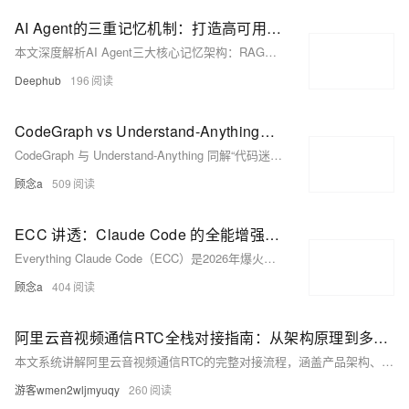
AI Agent的三重记忆机制：打造高可用的多维记忆系统
本文深度解析AI Agent三大核心记忆架构：RAG（聚焦“来源说了什么”，保障答案可溯源）、Agent Memory（解决“该记住什么”，实现跨会话连续性）与知识图谱（厘清“事物如何关联”，支撑多跳推理）。三者定位迥异，需依问题本质精准选型，避免技术错配。
Deephub
196
CodeGraph vs Understand-Anything：一个给 Agent 查代码地图，一个把项目变成可追问图谱
CodeGraph 与 Understand-Anything 同解“代码迷路”之困：前者是面向编程 Agent 的本地索引工具，专注快速查询调用链、影响范围与上下文；后者是面向人与团队的交互式项目图谱，提供可视化架构、业务域导览与系统理解。二者互补而非替代——一重执行精度，一重认知全局。（239字）
顾念a
509
ECC 讲透：Claude Code 的全能增强包，不只是 Agents 和 Skills
Everything Claude Code（ECC）是2026年爆火的AI编程增强框架，非简单提示词合集，而是集Agents、Skills、Rules、Hooks、MCP与AgentShield安全扫描于一体的“AI编程操作系统”，深度优化Claude Code等Agent Harness，已获近19万Star。（239字）
顾念a
404
阿里云音视频通信RTC全栈对接指南：从架构原理到多端集成实战
本文系统讲解阿里云音视频通信RTC的完整对接流程，涵盖产品架构、服务开通、应用创建、Token鉴权机制、Web/Android/iOS/Windows等多端SDK集成、服务端API调用、旁路转推与云端录制等高级功能。文章深入分析了信令与媒体分离的分布式架构设计，提供了各端接入的完整代码示例，并包含计费模式解析、安全合规建议及常见问题解答，是一份兼具理论深度和工程实践的技术指南。
游客wmen2wljmyuqy
260