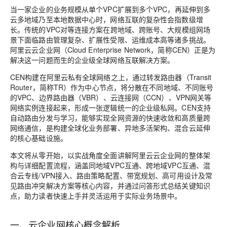
当一家企业的业务规模从单个VPC扩展到多个VPC，再延伸到多
云多地域乃至本地数据中心时，网络互联的复杂性会指数级增
长。传统的VPC对等连接方案在跨地域、跨账号、大规模组网场
景下面临路由管理复杂、扩展性受限、运维成本高等诸多挑战。
阿里云云企业网（Cloud Enterprise Network，简称CEN）正是为
解决这一问题而生的企业级全球网络互联解决方案。
CEN构建在阿里云私有全球网络之上，通过转发路由器（Transit
Router，简称TR）作为中心节点，将分散在不同地域、不同账号
的VPC、边界路由器（VBR）、云连接网（CCN）、VPN网关等
网络实例连接起来，形成一张逻辑统一的企业级私网。CEN支持
自动路由分发与学习，能够实现全网资源的快速收敛和高质量跨
网络通信，是构建全球化业务部署、异地多活架构、混合云延伸
的核心基础设施。
本文将从零开始，以实战角度全面讲解阿里云云企业网的整体架
构与详细配置流程，涵盖同地域VPC互通、跨地域VPC互通、混
合云专线/VPN接入、路由策略配置、带宽规划、高可用设计及常
见路由冲突解决方案等核心内容，并通过问答形式总结关键知识
点，助力读者快速上手并灵活运用于实际业务场景中。
一、云企业网核心概念解析