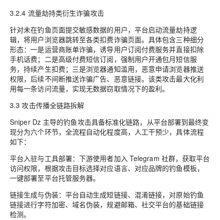
3.2.4 流量劫持类衍生诈骗攻击
针对未在钓鱼页面提交敏感数据的用户，平台启动流量劫持逻
辑，将用户浏览器跳转至各类扣费诈骗页面。具体包含三种细分
形态：一是运营商账单诈骗，诱导用户订阅付费服务并直接扣除
手机话费；二是高级付费短信订阅，强制用户开通包月短信服
务，持续产生扣费；三是浏览器通知滥用，恶意申请浏览器推送
权限，后续不间断推送诈骗广告、恶意链接。该类攻击最大化利
用每一条访问流量，实现无数据窃取情况下的盈利。
3.3 攻击传播全链路拆解
Sniper Dz 主导的钓鱼攻击具备标准化链路，从平台部署到最终变
现分为六个环节，全流程自动化程度高，人工干预少，具体流程
如下：
平台入驻与工具部署：下游使用者加入 Telegram 社群，获取平台
访问权限，根据攻击目标选择对应语言、对应品牌的钓鱼模板，
一键部署至平台托管服务器。
链接生成与伪装：平台自动生成短链接、混淆链接，对原始钓鱼
链接进行字符加密、域名伪装，规避邮箱、社交平台的基础链接
检测。