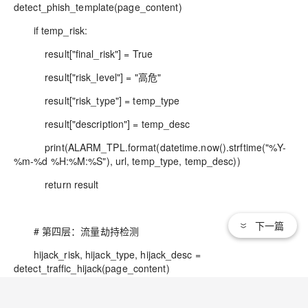
detect_phish_template(page_content)
if temp_risk:
result["final_risk"] = True
result["risk_level"] = "高危"
result["risk_type"] = temp_type
result["description"] = temp_desc
print(ALARM_TPL.format(datetime.now().strftime("%Y-
%m-%d %H:%M:%S"), url, temp_type, temp_desc))
return result
下一篇
# 第四层：流量劫持检测
hijack_risk, hijack_type, hijack_desc =
detect_traffic_hijack(page_content)
if hijack_risk: