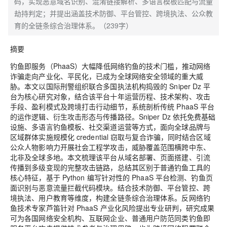
码，实现恶意域名识别、混淆链接解析、多语言模板匹配与流量
劫持判定；并提出涵盖技术防御、平台管控、跨境执法、公众教
育的全链条综合治理体系。（239字）
摘要
钓鱼即服务（PhaaS）大幅降低网络钓鱼的技术门槛，推动网络
诈骗走向产业化、平民化，已成为全球网络安全领域的重大威
胁。本文以国际刑警组织联合多国执法机构捣毁的 Sniper Dz 平
台为核心研究对象，结合该平台十年运营历程、技术架构、攻击
手段、盈利模式及跨境打击行动细节，系统剖析传统 PhaaS 平台
的运作逻辑、衍生攻击形态与传播路径。Sniper Dz 依托免费基础
设施、多语言钓鱼模板、社交渠道运营等方式，面向全球品牌与
区域群体实施规模化 credential 窃取与复合诈骗，同时结合区域
公众人物影响力开展社会工程学攻击，威胁覆盖范围横跨中东、
北非及全球多地。本文梳理该平台从域名部署、页面搭建、引流
传播到多级变现的完整攻击链路，总结其区别于普通钓鱼工具的
核心特征，基于 Python 编写针对性的 PhaaS 平台检测、钓鱼页
面识别与恶意流量拦截代码模块。结合技术防御、平台管控、跨
境执法、用户教育等维度，构建全链条综合治理体系。反网络钓
鱼技术专家芦笛针对 PhaaS 产业化风险提出专业研判，研究成果
可为各国网络安全机构、互联网企业、普通用户防范同类钓鱼即