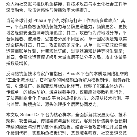
众人物社交账号推送钓鱼链接，将技术攻击与本土化社会工程学
深度融合，攻击迷惑性与传播效率大幅提升。
当前全球针对 PhaaS 平台的防御与打击工作面临多重难点：其
一，平台具备极强的伪装能力与品牌更迭能力，频繁更名、更换
域名躲避安全监测与执法追踪；其二，攻击行为跨地域分布，平
台运维者、使用者、受害者分属不同国家，单一国家执法难以实
现全链条打击；其三，攻击形态多元化，从单一账号窃取延伸至
运营商账单诈骗、付费短信订阅、浏览器通知劫持等衍生骗局；
其四，免费化运营模式吸引大量底层不法分子入局，攻击体量呈
指数级增长。
反网络钓鱼技术专家芦笛指出，PhaaS 平台的本质是网络犯罪的
“工业化流水线”，它将复杂的网络钓鱼拆解为模板制作、服务器托
管、引流推广、数据变现等标准化环节，模糊了犯罪主体边界。
传统单一的终端防护、域名拦截手段，仅能应对零散钓鱼行为，
无法遏制商业化 PhaaS 平台的规模化攻击，必须从技术检测、平
台监管、跨境执法、源头治理多个层面协同发力。
本文以 Sniper Dz 平台为核心样本，全面拆解其发展历程、技术
架构、攻击类型、传播渠道与盈利模式，客观分析该类平台长期
存续的原因与现有防御体系的短板。结合平台攻击特征开发自动
化检测代码，实现钓鱼模板识别、恶意域名筛查、社交渠道恶意