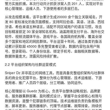
警方实施抓捕，本次行动共计抓获涉案人员 201 人，实现对平台
核心管理层、运维人员、下游使用者的多层打击。
从攻击规模来看，该平台累计生成20000 余个独立关联域名，开
发 80 套标准化钓鱼页面模板，支持阿拉伯语、英语、法语、西班
牙语、希伯来语五种语言，适配不同区域用户的语言习惯。攻击
目标精准锁定 30 家全球知名机构，涵盖跨境支付平台、海外社交
软件、视频流媒体平台、游戏平台、各国政府机构等，覆盖全球
多个国家和地区的网民群体。平台运营十年间，通过各类钓鱼活
动累计获取超 45000 条完整受害者记录，数据内容包含用户账
号、登录密码、个人身份信息、绑定手机号、金融相关数据等，
数据体量庞大，泄露风险持续扩散。
2.2 平台组织架构与社群运营模式
Sniper Dz 并非孤立的网络工具，而是具备完整组织架构与社群体
系的商业化犯罪平台，整体分为核心管理层、技术运维层、下游
使用者、推广人员四个层级，分工明确、协同运作。
核心管理层以 Guedz 为核心，负责平台整体战略规划、品牌更
名、服务器集群部署、盈利模式设计，掌握平台全部核心权限与
数据资源，是整个犯罪链条的顶端。技术运维层负责钓鱼模板开
发、脚本更新、服务器维护、代理节点部署、故障排查，持续优