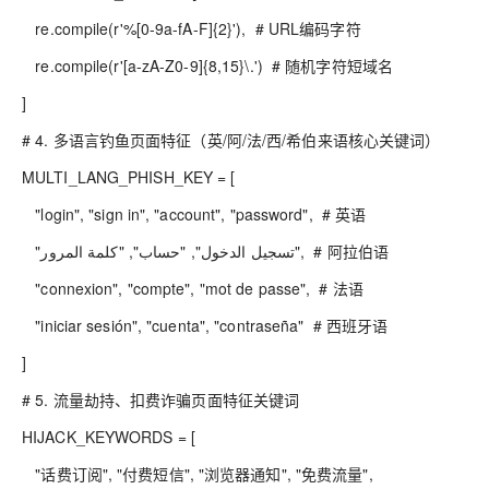
re.compile(r'%[0-9a-fA-F]{2}'), # URL编码字符
re.compile(r'[a-zA-Z0-9]{8,15}\.') # 随机字符短域名
]
# 4. 多语言钓鱼页面特征（英/阿/法/西/希伯来语核心关键词）
MULTI_LANG_PHISH_KEY = [
"login", "sign in", "account", "password", # 英语
"تسجيل الدخول", "حساب", "كلمة المرور", # 阿拉伯语
"connexion", "compte", "mot de passe", # 法语
"iniciar sesión", "cuenta", "contraseña" # 西班牙语
]
# 5. 流量劫持、扣费诈骗页面特征关键词
HIJACK_KEYWORDS = [
"话费订阅", "付费短信", "浏览器通知", "免费流量",