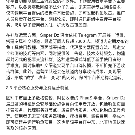
化平台功能以绕过主流安全防护软件。下游使用者是平台的主要
客户，以各类零散网络不法分子为主，无需掌握专业网络技术，
仅需调用平台提供的模板与基础设施，即可发起钓鱼攻击。推广
人员负责在社交平台、网络论坛、即时通讯群组中宣传平台服
务，吸引更多使用者入驻，扩大攻击覆盖面。
在社群运营方面，Sniper Dz 深度依托 Telegram 开展线上运维，
搭建专属社交频道，频道订阅人数超 7300 人。频道内定期发布钓
鱼工具使用教程、页面部署指南、代理服务器配置方法、规避安
全检测的技巧等内容，同时提供线上答疑、技术支持服务，构建
起封闭式的犯罪交流社群。这种运营模式降低了新手使用者的上
手难度，同时借助社交渠道实现平台口碑传播，不断扩充下游攻
击群体。此外，运营团队还会在频道内分享攻击成果、变现渠
道，形成 “教学 - 攻击 - 变现” 的闭环，保障平台长期稳定运转。
2.3 平台核心服务与免费运营特征
区别于市面上多数按套餐、时长收费的 PhaaS 平台，Sniper Dz
最显著的特征是全套基础设施免费向使用者开放，包括钓鱼页面
托管服务、代理服务器节点、域名解析服务、标准化钓鱼工具包
等。使用者无需支付服务器租金、模板费用、域名费用，零成本
即可搭建并运行钓鱼项目，这也是该平台在中东、北非地区快速
普及的核心原因。