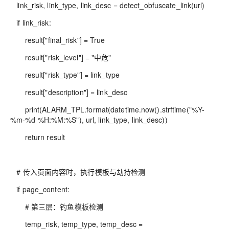
link_risk, link_type, link_desc = detect_obfuscate_link(url)
if link_risk:
result["final_risk"] = True
result["risk_level"] = "中危"
result["risk_type"] = link_type
result["description"] = link_desc
print(ALARM_TPL.format(datetime.now().strftime("%Y-
%m-%d %H:%M:%S"), url, link_type, link_desc))
return result
# 传入页面内容时，执行模板与劫持检测
if page_content:
# 第三层：钓鱼模板检测
temp_risk, temp_type, temp_desc =