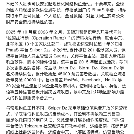
基础的人员也可快速发起规模化网络钓鱼活动。十余年来，全球
范围内涌现出多款运营周期长、传播范围广的 PhaaS 平台，持续
窃取用户账号凭证、个人隐私、金融数据，对互联网生态与公众
财产安全造成持续性危害。
2025 年 10 月至 2026 年 2 月，国际刑警组织牵头开展代号为
“拉姆兹行动（Operation Ramz）” 的跨境执法行动，联合中东、
北非地区 13 个国家执法部门，成功捣毁运营时长超十年的知名
PhaaS 平台 Sniper Dz。本次行动累计抓获 201 名涉案人员，逮
捕平台创始人兼主管理员 Guedz，关停平台主站，查扣大量搭载
钓鱼软件、脚本的硬件设备。该平台自 2015 年起正式活跃，期间
多次更换品牌名称，先后以 Joker Dz、Storm Dz、Spam Dz 等
名义持续运营，累计收集超 45000 条受害者数据，关联独立域名
数量突破 20000 个，目标覆盖 PayPal、Facebook、Netflix 等
30 家全球主流互联网企业与政府机构，使用阿拉伯语、英语、法
语等五种语言模板开展跨区域攻击，是中东及北非地区影响力最
大的钓鱼即服务平台之一。
与常规钓鱼工具不同，Sniper Dz 采用基础设施免费开放的运营模
式，彻底降低钓鱼攻击的启动成本，其盈利不再依赖工具售卖，
而是依托窃取的用户凭证、恶意流量开展多级诈骗变现。同时该
平台借助 Telegram 社交频道发布教学视频、运维指南，搭建完整
的线上社群运营体系，还结合中东、北非区域特点，仿冒当地公