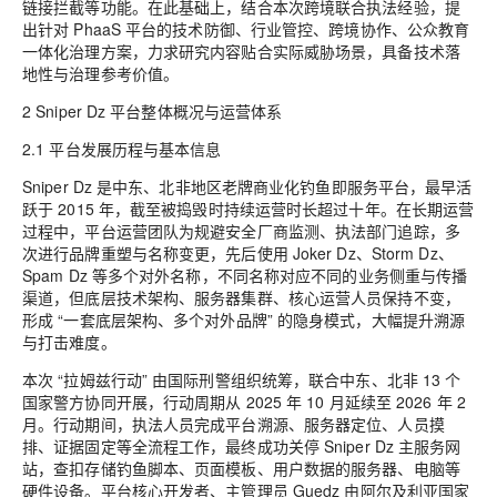
链接拦截等功能。在此基础上，结合本次跨境联合执法经验，提
出针对 PhaaS 平台的技术防御、行业管控、跨境协作、公众教育
一体化治理方案，力求研究内容贴合实际威胁场景，具备技术落
地性与治理参考价值。
2 Sniper Dz 平台整体概况与运营体系
2.1 平台发展历程与基本信息
Sniper Dz 是中东、北非地区老牌商业化钓鱼即服务平台，最早活
跃于 2015 年，截至被捣毁时持续运营时长超过十年。在长期运营
过程中，平台运营团队为规避安全厂商监测、执法部门追踪，多
次进行品牌重塑与名称变更，先后使用 Joker Dz、Storm Dz、
Spam Dz 等多个对外名称，不同名称对应不同的业务侧重与传播
渠道，但底层技术架构、服务器集群、核心运营人员保持不变，
形成 “一套底层架构、多个对外品牌” 的隐身模式，大幅提升溯源
与打击难度。
本次 “拉姆兹行动” 由国际刑警组织统筹，联合中东、北非 13 个
国家警方协同开展，行动周期从 2025 年 10 月延续至 2026 年 2
月。行动期间，执法人员完成平台溯源、服务器定位、人员摸
排、证据固定等全流程工作，最终成功关停 Sniper Dz 主服务网
站，查扣存储钓鱼脚本、页面模板、用户数据的服务器、电脑等
硬件设备。平台核心开发者、主管理员 Guedz 由阿尔及利亚国家