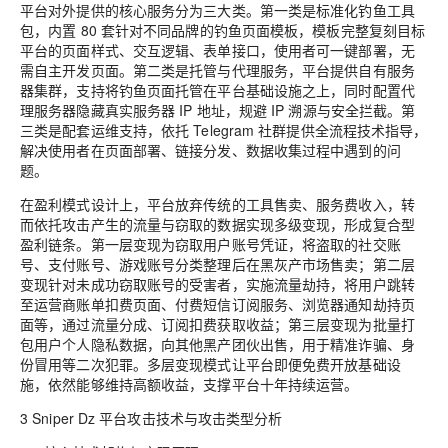
平台对外提供的核心服务分为三大类。第一类是标准化钓鱼工具
包，内置 80 套针对不同品牌的钓鱼页面模板，模板完整复刻目标
平台的页面样式、交互逻辑、表单接口，使用者可一键部署，无
需自主开发页面。第二类是托管与代理服务，平台提供自有服务
器集群，支持将钓鱼页面托管在平台基础设施之上，同时配置代
理服务器隐藏真实服务器 IP 地址，规避 IP 溯源与安全拦截。第
三类是配套运维支持，依托 Telegram 社群提供全流程技术指导，
解决使用者在页面部署、链接分发、数据收集过程中遇到的问
题。
在盈利模式设计上，平台放弃传统的工具售卖、服务费收入，转
而依托攻击产生的流量与窃取的数据实现多级变现，形成复合型
盈利链条。第一层变现为窃取用户账号凭证，将盗取的社交账
号、支付账号、游戏账号分类整理后在黑灰产市场售卖；第二层
变现针对未成功窃取账号的受害者，实施流量劫持，将用户跳转
至运营商账单扣费页面、付费短信订阅服务、浏览器通知劫持页
面等，通过流量分成、订阅扣费获取收益；第三层变现为批量打
包用户个人隐私数据，向其他黑产团伙出售，用于精准诈骗、身
份冒用等二次犯罪。多层变现模式让平台即便免费开放基础设
施，依然能够维持高额收益，支撑平台十年持续运营。
3 Sniper Dz 平台攻击技术与攻击类型分析