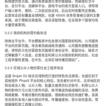
板搭建仿冒页面，通过各类渠道分发钓鱼链接，伪装成社交平
台、支付平台、流媒体平台、游戏平台的官方登录入口。诱导用
户输入账号、密码、二次验证验证码，后台实时收集凭证数据。
此类攻击目标覆盖全球网民，也是 45000 余条受害者记录的主要
来源。由于模板仿真度高、语言适配性强，在全球多个国家均有
大量受害案例。
3.2.2 政府机构仿冒钓鱼攻击
除商业平台外，平台模板库中包含部分国家政府机构、公共服务
平台的仿冒页面。攻击者伪装成政务通知、公共服务提醒推送链
接，诱导民众在仿冒政务页面填写身份证号、家庭住址、联系方
式等敏感个人信息。此类攻击利用公众对政府机构的信任，社会
工程学属性更强，在中东、北非区域传播范围较广。
3.2.3 区域公众人物仿冒社会工程学攻击
这是 Sniper Dz 结合区域特色打造的特色攻击类型，也是区别于
其他境外 PhaaS 平台的核心特征。攻击者针对中东、北非地区的
知名政治人物、公众人物，批量注册高仿社交账号，利用公众人
物的影响力与公信力发布内容。账号推送伪装成福利活动、免费
网络套餐、专属优惠的钓鱼链接，借助粉丝效应快速扩散。该类
攻击依托本地人脉与舆论环境，传播速度快、受众信任度高，常
规链接检测工具难以识别。