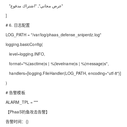
"عرض مجاني", "اشتراك مدفوع"
]
# 6. 日志配置
LOG_PATH = "/var/log/phaas_defense_sniperdz.log"
logging.basicConfig(
level=logging.INFO,
format="%(asctime)s | %(levelname)s | %(message)s",
handlers=[logging.FileHandler(LOG_PATH, encoding="utf-8")]
)
# 告警模板
ALARM_TPL = """
【PhaaS钓鱼攻击告警】
告警时间：{}