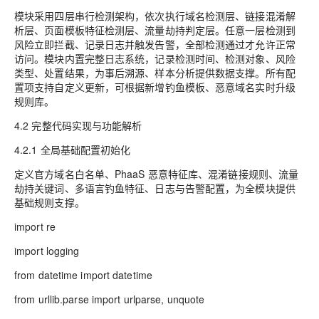
模块采用四层串行检测架构，依次执行域名检测层、链接混淆解
析层、页面模板特征检测层、流量劫持判定层。任意一层检测到
风险立即拦截、记录日志并触发告警，全部检测通过才允许正常
访问。模块内置完整日志系统，记录检测时间、检测对象、风险
类型、处置结果，为事后溯源、样本分析提供数据支撑。所有配
置项支持自定义更新，可根据新增钓鱼模板、恶意域名实时升级
规则库。
4.2 完整代码实现与功能解析
4.2.1 全局基础配置初始化
定义官方域名白名单、PhaaS 恶意特征库、混淆链接规则、流量
劫持关键词、多语言钓鱼特征、日志与告警配置，为全模块提供
基础规则支撑。
import re
import logging
from datetime import datetime
from urllib.parse import urlparse, unquote