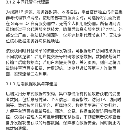
3.1.2 中间托管与代理层
为规避 IP 溯源、服务器封禁、地域拦截，平台搭建独立的托管集
群与代理节点网络。使用者部署钓鱼页面时，可选择将页面托管
在 Sniper Dz 自有服务器中，无需个人租用服务器。所有访问流
量均经过平台代理服务器转发，隐藏后端真实服务器 IP 地址。外
部安全厂商、执法机构溯源时，仅能追踪到代理节点 IP，无法定
位核心数据服务器与运维地址。
该模块同时具备简单的流量分发功能，可根据用户访问结果执行
不同跳转逻辑：若用户提交账号密码等敏感数据，数据被截留并
传输至后端数据库；若用户未提交信息、关闭页面，则自动将流
量跳转至运营商扣费、付费短信、浏览器通知等第三方诈骗页
面，实现流量二次利用。
3.1.3 后端数据收集与存储层
后端采用分布式数据库架构，集中存储所有钓鱼攻击获取的受害
者数据，包括账号凭证、个人信息、设备指纹、访问 IP、访问时
间等。数据按照目标平台、所属地区、数据类型进行分类归档，
方便平台运营者批量导出、筛选、交易。数据库设置访问权限管
控，仅核心管理人员可批量调取完整数据，下游使用者仅能查看
自身发起攻击获取的局部数据，保障核心数据安全，同时防止内
部数据泄露。