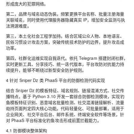
形成庞大的犯罪网络。
第二，品牌与域名动态伪装。频繁更换平台名称、批量注册海量
关联域名，同时使用代理服务器隐藏真实 IP，增加安全监测与执
法溯源难度。
第三，本土化社会工程学加持。结合区域公众人物、本地语言、
民俗习惯设计攻击方案，突破传统技术防护的边界，提升攻击成
功率。
第四，社群化运维实现自我迭代。依托 Telegram 搭建封闭社群，
实时更新工具、分享技巧、统一迭代版本，平台攻防对抗能力持
续提升，能够不断绕过新型安全防护规则。
4 针对 Sniper Dz 类 PhaaS 平台的防御检测代码实现
结合 Sniper Dz 的模板特征、域名规则、链接混淆方式、社交传
播特点，基于 Python 3.10 开发一套综合防御检测模块，实现钓
鱼模板特征识别、恶意域名批量检测、社交混淆链接解析、流量
劫持页面判定四大核心功能。代码轻量化、可批量部署，适用于
企业网关、社交平台后台、邮件系统、终端安全软件等场景，针
对 PhaaS 平台标准化钓鱼攻击形成前置拦截能力。
4.1 防御模块整体架构