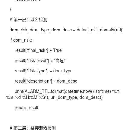
}
# 第一层：域名检测
dom_risk, dom_type, dom_desc = detect_evil_domain(url)
if dom_risk:
result["final_risk"] = True
result["risk_level"] = "高危"
result["risk_type"] = dom_type
result["description"] = dom_desc
print(ALARM_TPL.format(datetime.now().strftime("%Y-
%m-%d %H:%M:%S"), url, dom_type, dom_desc))
return result
# 第二层：链接混淆检测