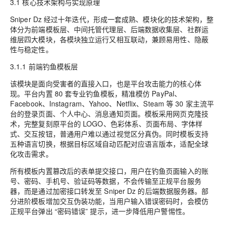
3.1 核心技术架构与实现原理
Sniper Dz 经过十年迭代，形成一套成熟、模块化的技术架构，整
体分为前端模板层、中间托管代理层、后端数据收集层、社群运
维层四大模块，各模块独立运行又相互联动，兼顾易用性、隐蔽
性与稳定性。
3.1.1 前端钓鱼模板层
该模块是面向受害者的直接入口，也是平台攻击能力的核心体
现。平台内置 80 套专业钓鱼模板，精准模仿 PayPal、
Facebook、Instagram、Yahoo、Netflix、Steam 等 30 家主流平
台的登录页面、个人中心、消息通知页面。模板采用网页克隆技
术，完整复刻原平台的 LOGO、色彩体系、页面布局、字体样
式、交互按钮，普通用户难以通过视觉区分真伪。同时模板支持
五种语言切换，根据目标区域自动匹配对应语言版本，适配全球
化攻击需求。
所有模板内置篡改后的表单提交接口，用户在钓鱼页面输入的账
号、密码、手机号、验证码等数据，不会传输至正规平台服务
器，而是通过加密接口转发至 Sniper Dz 的后端数据服务器。部
分进阶模板增加交互伪装功能，当用户输入错误密码时，会模仿
正规平台弹出 “密码错误” 提示，进一步降低用户警惕性。