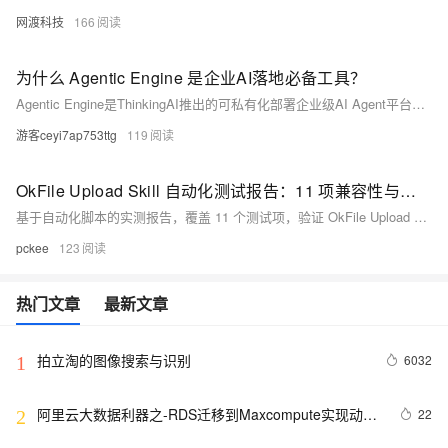
网渡科技
166
为什么 Agentic Engine 是企业AI落地必备工具？
Agentic Engine是ThinkingAI推出的可私有化部署企业级AI Agent平台，具备全域感知、深度业务理解与自主执行能力，支持多Agent协同、安全可控闭环运营，助力企业AI从“聊天工具”跃升为驱动增长的智能引擎。
游客ceyi7ap753ttg
119
OkFile Upload Skill 自动化测试报告：11 项兼容性与速度实测
基于自动化脚本的实测报告，覆盖 11 个测试项，验证 OkFile Upload Skill 在单文件上传、分片上传、静态站点发布、状态查询和错误处理场景下的实际表现，并整理上传速度与工程建议。
pckee
123
热门文章
最新文章
拍立淘的图像搜索与识别
6032
1
阿里云大数据利器之-RDS迁移到Maxcompute实现动态
22
2
分区