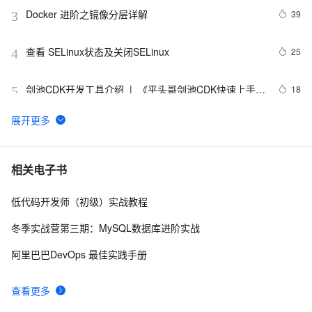
Docker 进阶之镜像分层详解
39
3
查看 SELinux状态及关闭SELinux
25
4
剑池CDK开发工具介绍  |  《平头哥剑池CDK快速上手指
18
5
南》第一章
WebAssembly 在 MOSN 中的实践 - 基础框架篇
12
6
userdel使用说明
5
7
相关电子书
低代码开发师（初级）实战教程
自己看系统的“系统还原”
14
8
冬季实战营第三期：MySQL数据库进阶实战
AngularJS 五大特性，加快 Web 应用开发
10
9
阿里巴巴DevOps 最佳实践手册
WPF游戏开发——小鸡快跑
5
10
查看更多