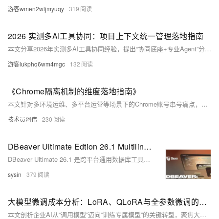
游客wmen2wljmyuqy
319
2026 实测多AI工具协同：项目上下文统一管理落地指南
本文分享2026年实测多AI工具协同经验，提出“协同底座+专业Agent”分工模式：外部AI专注单点任务（如代码生成、日志分析），底座统一管理项目上下文、权限、版本与链路追踪。已在研报生产、代码变更、故障排障、多语言内容四大场景落地，效率提升显著，接入成本低。
游客lukphq6wm4mgc
132
《Chrome隔离机制的维度落地指南》
本文针对多环境运维、多平台运营等场景下的Chrome账号串号痛点，从浏览器存储底层逻辑切入，拆解账号隔离的核心原理与落地方法。文章解析了Chrome用户数据目录的存储机制，指出原生多用户配置的逻辑隔离边界，梳理了隐私模式局限、账号同步干扰、扩展程序互通等常见冲突诱因。文中分别给出轻量场景下原生多用户配置的实操步骤，与高安全场景下独立数据目录的深度隔离方案，同时补充浏览器指纹弱化、配置分层运维、隐性冲突排查、资源消耗平衡等配套实践要点，提出按需选型、规范管理的核心思路。
技术员阿伟
230
DBeaver Ultimate Edtion 26.1 Multilingual (macOS, Linux, Windows) - 通用数据库工具
DBeaver Ultimate 26.1 是跨平台通用数据库工具，支持100+数据源。新增AI增强能力：可接入外部MCP服务器、dbvr开源CLI作为MCP服务、执行计划可视化与AI解读，并扩展支持Microsoft Fabric、Valkey、GizmoSQL等。（239字）
sysin
379
大模型微调成本分析：LoRA、QLoRA与全参数微调的经济性对比与企业落地策略
本文剖析企业AI从“调用模型”迈向“训练专属模型”的关键转型，聚焦大模型微调成本痛点，对比全参数微调、LoRA与QLoRA三大方案在GPU成本、显存需求、训练效率及落地适配性上的差异，指出QLoRA+RAG融合架构是当前企业低成本、高可控构建垂直AI能力的最优路径。