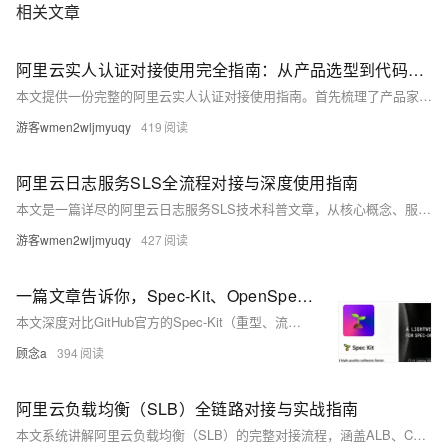
相关文章
阿里云实人认证对接使用完全指南：从产品选型到代码落地
本文提供一份完整的阿里云实人认证对接使用指南。首先梳理了产品家族的核心差异，重点聚焦当前主售的金融级实人认证，涵盖实人认证方案、活体人脸验证方案、多因子意愿认证方案等多种产品方案的适用场景。接着详细拆解了从开通服务、创建RAM子账号、配置认证场景到实际接入的完整流程，核心部分分别讲解了App SDK接入和H5网页接入两大场景的时序与代码实现，给出了Java服务端、Python服务端以及Android客户端集成的完整示例。同时深入探讨了生产环境的安全加固策略，包括RAM最小权限授权、参数传输加密和敏感信息脱敏处理。最后梳理了计费逻辑、常见报错排查思路以及最佳实践建议，帮助开发者从零到一顺利完成与
游客wmen2wljmyuqy
419
阿里云日志服务SLS全流程对接与深度使用指南
本文是一篇详尽的阿里云日志服务SLS技术科普文章，从核心概念、服务开通、资源创建、数据采集、SDK集成、查询分析、可视化告警、安全权限到成本优化，全面讲解SLS的对接与使用。文章包含Logtail采集、Python/Java SDK代码示例、SPL与SQL查询等实操内容，帮助用户从零构建企业级日志管理平台，实现日志的统一归集、实时分析与智能运维。
游客wmen2wljmyuqy
427
一篇文章告诉你，Spec-Kit、OpenSpec哪个适合你
本文深度对比GitHub官方的Spec-Kit（重型、流程严、适配大团队新项目）与社区驱动的OpenSpec（轻量、灵活、专为存量迭代优化），助你基于项目规模、阶段和团队能力，快速选对AI规范驱动开发工具。
顾念a
394
阿里云负载均衡（SLB）全链路对接与实战指南
本文系统讲解阿里云负载均衡（SLB）的完整对接流程，涵盖ALB、CLB、NLB三大产品选型、核心原理、实例创建、服务器组配置、监听设置、健康检查、会话保持、安全加固、性能优化及常见问题排查。从基础概念到高阶配置，结合实操步骤与代码示例，帮助用户快速掌握SLB对接ECS、IDC、函数计算等后端服务的方法，实现高可用、高性能的流量分发架构。